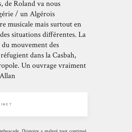
ts, de Roland va nous
érie / un Algérois
re musicale mais surtout en
des situations différentes. La
ue du mouvement des
 réfugient dans la Casbah,
étropole. Un ouvrage vraiment
 Allan
TINET
mbuscade, l’histoire a malgré tout continué.