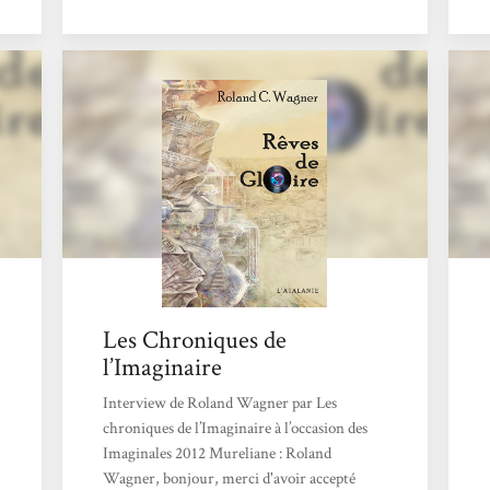
n°56 de l’excellent Dig It Fanzine. Si je serai
plus court je n’en serai pas moins
enthousiaste !!! Livre Monde de 700 pages
Rêves de gloire est une ‘uchronie Rock’ (mais
bien sûr tellement plus que ça) où,...
Les Chroniques de
l’Imaginaire
Interview de Roland Wagner par Les
chroniques de l’Imaginaire à l’occasion des
Imaginales 2012 Mureliane : Roland
Wagner, bonjour, merci d'avoir accepté