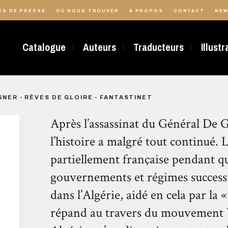
ES DE PRESSE
OÙ NOUS TROUVER
À PROPOS
CONTACT
NEW
Catalogue
Auteurs
Traducteurs
Illust
NER - RÊVES DE GLOIRE - FANTASTINET
Après l’assassinat du Général De 
l’histoire a malgré tout continué. L
partiellement française pendant qu
gouvernements et régimes success
dans l’Algérie, aidé en cela par la 
répand au travers du mouvement Va