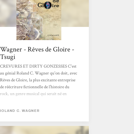
Wagner - Rêves de Gloire -
Tsugi
CREVURES ET DIRTY GONZESSES C'est
au génial Roland C. Wagner qu'on doit, avec
Rêves de Gloire, la plus excitante entreprise
de réécriture fictionnelle de l’histoire du
rock, un genre musical qui serait né en
Algérie au début des années 60, avant que
San Francisco ne l’importe en 1967. De
ROLAND C. WAGNER
Gaulle a été assassiné en 1960 et l'Algérie a
connu une partition au milieu des années 70
: seule la ville d'Alger est restée française.