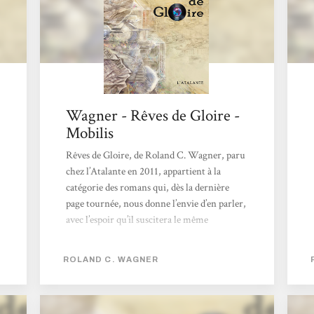
Wagner - Rêves de Gloire -
Mobilis
Rêves de Gloire, de Roland C. Wagner, paru
chez l’Atalante en 2011, appartient à la
catégorie des romans qui, dès la dernière
page tournée, nous donne l’envie d’en parler,
avec l’espoir qu’il suscitera le même
engouement dans notre entourage, le même
plaisir partagé. […] [Un] contenu
ROLAND C. WAGNER
foisonnant, coloré, labyrinthique. En un seul
mot cette fois : kaléidoscopique. […]
Habituellement, une uchronie présente un