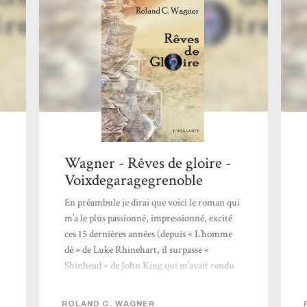
point de divergence historique ; à l’auteur
ensuite de décrire le monde tel qu’il aurait
pu être. Mais Wagner multiplie les points
de...
Wagner - Rêves de gloire -
Voixdegaragegrenoble
En préambule je dirai que voici le roman qui
m’a le plus passionné, impressionné, excité
ces 15 dernières années (depuis « L’homme
dé » de Luke Rhinehart, il surpasse «
Shinhead » de John King qui m’avait rendu
2012 formidable). Je l’ai découvert grâce à un
article très enthousiaste d’une page dans le
ROLAND C. WAGNER