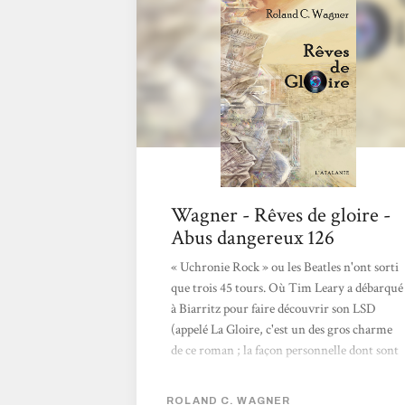
vinyle mythique avec le titre "Rêve de
gloire", une pièce rare des années...
Wagner - Rêves de gloire -
Abus dangereux 126
« Uchronie Rock » ou les Beatles n'ont sorti
que trois 45 tours. Où Tim Leary a débarqué
à Biarritz pour faire découvrir son LSD
(appelé La Gloire, c'est un des gros charme
de ce roman ; la façon personnelle dont sont
nommées les choses que ce soit les
différentes chapelles du rock, les techniques
ROLAND C. WAGNER