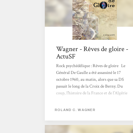
Wagner - Rêves de gloire -
ActuSF
Rock psychédélique : Rêves de gloire Le
Général De Gaulle a été assassiné le 17
octobre 1960, au matin, alors que sa DS
passait le long de la Croix de Berny. Du
coup, l’histoire de la France et de l’Algérie
basculent. Il n’y aura pas de putsch des
généraux, ni d’accords d’Évian, et les régions
ROLAND C. WAGNER
Alger et d’Oran restent des départements
français.. Retour au présent, à Alger, où un
collectionneur de disques entend parler d’un