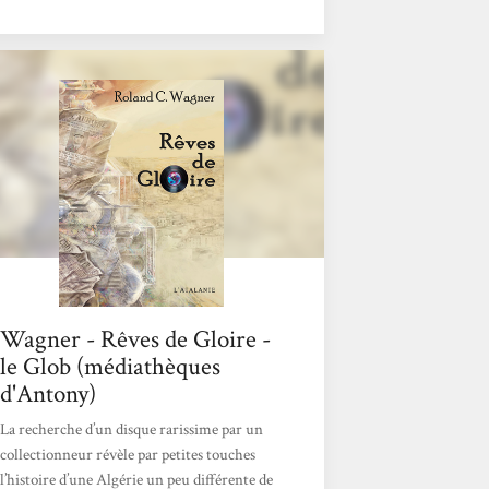
au sens le plus noble du terme, qui ne
souffrait d'aucun complexe vis-à-vis de la
littérature générale ou de l'écrasante grande
soeur anglo-saxonne. Prolifique (plus de
cent nouvelles, une cinquantaine de romans
et de traductions en pagaille), l'auteur des
Futurs Mystères...
Wagner - Rêves de Gloire -
le Glob (médiathèques
d'Antony)
La recherche d’un disque rarissime par un
collectionneur révèle par petites touches
l’histoire d’une Algérie un peu différente de