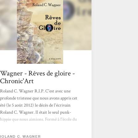
Nous sommes au début du XXIe siècle et un
collectionneur de disques, spécialiste du
"rock psychodélique", évoque ses souvenirs...
Wagner - Rêves de gloire -
Chronic'Art
Roland C. Wagner R.I.P. C'est avec une
profonde tristesse que nous avons appris cet
été (le 5 août 2012) le décès de l'écrivain
Roland C. Wagner. Il était le seul punk-
hippie que nous aimions. Formé à l'école du
Fleur Noir Anticipation, Roland Wagner
traçait le sillon d'un SF française "populaire",
ROLAND C. WAGNER