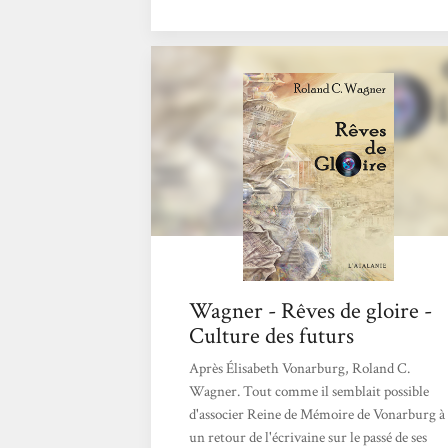
informatiques…). Un monde proche de celui
que nous connaissons ou les petits éléments
ont divergé : Alger est devenue une
commune autonome… Gros roman
totalement maîtrisé avec un mode narratif
particulier fait de très courts « chapitres »
racontés...
Wagner - Rêves de gloire -
Culture des futurs
Après Élisabeth Vonarburg, Roland C.
Wagner. Tout comme il semblait possible
d'associer Reine de Mémoire de Vonarburg à
un retour de l'écrivaine sur le passé de ses