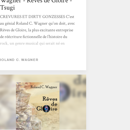
Wagner - Rêves de Gloire -
Tsugi
CREVURES ET DIRTY GONZESSES C'est
au génial Roland C. Wagner qu'on doit, avec
Rêves de Gloire, la plus excitante entreprise
de réécriture fictionnelle de l’histoire du
rock, un genre musical qui serait né en
Algérie au début des années 60, avant que
San Francisco ne l’importe en 1967. De
ROLAND C. WAGNER
Gaulle a été assassiné en 1960 et l'Algérie a
connu une partition au milieu des années 70
: seule la ville d'Alger est restée française.
Nous sommes au début du XXIe siècle et un
collectionneur de disques, spécialiste du
"rock psychodélique", évoque ses souvenirs...