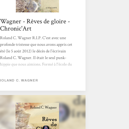
Wagner - Rêves de gloire -
Chronic'Art
Roland C. Wagner R.I.P. C'est avec une
profonde tristesse que nous avons appris cet
été (le 5 août 2012) le décès de l'écrivain
Roland C. Wagner. Il était le seul punk-
hippie que nous aimions. Formé à l'école du
Fleur Noir Anticipation, Roland Wagner
traçait le sillon d'un SF française "populaire",
ROLAND C. WAGNER
au sens le plus noble du terme, qui ne
souffrait d'aucun complexe vis-à-vis de la
littérature générale ou de l'écrasante grande
soeur anglo-saxonne. Prolifique (plus de
cent nouvelles, une cinquantaine de romans
et de traductions en pagaille), l'auteur des
Futurs Mystères...