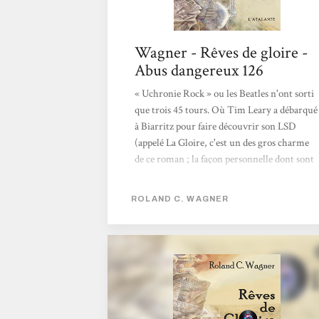
Wagner - Rêves de gloire -
Abus dangereux 126
« Uchronie Rock » ou les Beatles n'ont sorti
que trois 45 tours. Où Tim Leary a débarqué
à Biarritz pour faire découvrir son LSD
(appelé La Gloire, c'est un des gros charme
de ce roman ; la façon personnelle dont sont
nommées les choses que ce soit les
différentes chapelles du rock, les techniques
ROLAND C. WAGNER
informatiques…). Un monde proche de celui
que nous connaissons ou les petits éléments
ont divergé : Alger est devenue une
commune autonome… Gros roman
totalement maîtrisé avec un mode narratif
particulier fait de très courts « chapitres »
racontés...