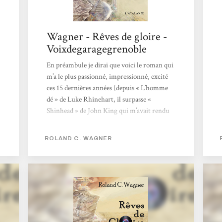
Wagner - Rêves de gloire -
Voixdegaragegrenoble
En préambule je dirai que voici le roman qui
m’a le plus passionné, impressionné, excité
ces 15 dernières années (depuis « L’homme
dé » de Luke Rhinehart, il surpasse «
Shinhead » de John King qui m’avait rendu
2012 formidable). Je l’ai découvert grâce à un
article très enthousiaste d’une page dans le
ROLAND C. WAGNER
n°56 de l’excellent Dig It Fanzine. Si je serai
plus court je n’en serai pas moins
enthousiaste !!! Livre Monde de 700 pages
Rêves de gloire est une ‘uchronie Rock’ (mais
bien sûr tellement plus que ça) où,...