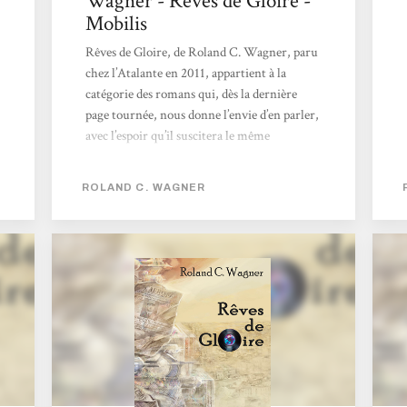
Wagner - Rêves de Gloire -
Mobilis
Rêves de Gloire, de Roland C. Wagner, paru
chez l’Atalante en 2011, appartient à la
catégorie des romans qui, dès la dernière
page tournée, nous donne l’envie d’en parler,
avec l’espoir qu’il suscitera le même
engouement dans notre entourage, le même
plaisir partagé. […] [Un] contenu
ROLAND C. WAGNER
foisonnant, coloré, labyrinthique. En un seul
mot cette fois : kaléidoscopique. […]
Habituellement, une uchronie présente un
point de divergence historique ; à l’auteur
ensuite de décrire le monde tel qu’il aurait
pu être. Mais Wagner multiplie les points
de...