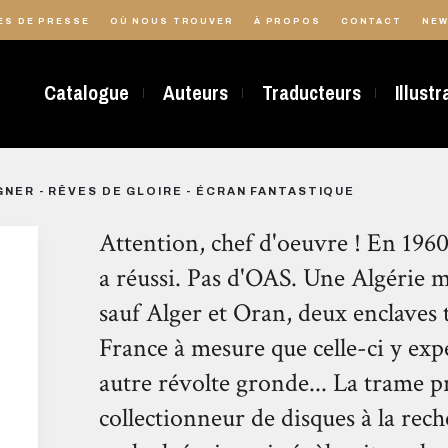
ES DE PRESSE
OÙ NOUS TROUVER
À PROPOS
CONTACT
NEW
Catalogue
Auteurs
Traducteurs
Illust
NER - RÊVES DE GLOIRE - ÉCRAN FANTASTIQUE
Attention, chef d'oeuvre ! En 1960
a réussi. Pas d'OAS. Une Algérie 
sauf Alger et Oran, deux enclaves 
France à mesure que celle-ci y exp
autre révolte gronde... La trame pr
collectionneur de disques à la rec