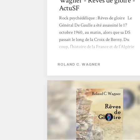
Wagner - Rêves de gloire -
ActuSF
Rock psychédélique : Rêves de gloire Le
Général De Gaulle a été assassiné le 17
octobre 1960, au matin, alors que sa DS
passait le long de la Croix de Berny. Du
coup, l’histoire de la France et de l’Algérie
basculent. Il n’y aura pas de putsch des
généraux, ni d’accords d’Évian, et les régions
ROLAND C. WAGNER
Alger et d’Oran restent des départements
français.. Retour au présent, à Alger, où un
collectionneur de disques entend parler d’un
vinyle mythique avec le titre "Rêve de
gloire", une pièce rare des années...