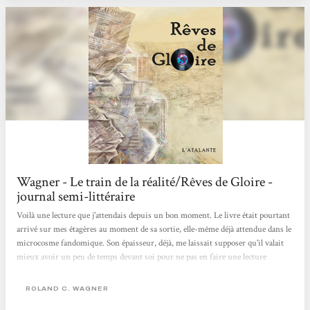
Wagner - Le train de la réalité/Rêves de Gloire -
journal semi-littéraire
Voilà une lecture que j'attendais depuis un bon moment. Le livre était pourtant
arrivé sur mes étagères au moment de sa sortie, elle-même déjà attendue dans le
microcosme fandomique. Son épaisseur, déjà, me laissait supposer qu'il valait
mieux avoir un peu de temps devant soi pour ne pas en faire une lecture
morcelée (ce qui, à mon avis, se prête peu aux romans de RCW en général). Ce
que j'en savais avant, c'est qu'il s'agissait d'une uchronie : et si de Gaule avait
ROLAND C. WAGNER
été assassiné en 1960 ? Et si Alger était devenue une enclave indépendante...