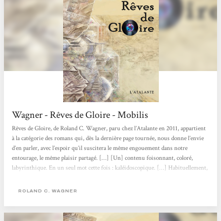
Wagner - Rêves de Gloire - Mobilis
Rêves de Gloire, de Roland C. Wagner, paru chez l’Atalante en 2011, appartient
à la catégorie des romans qui, dès la dernière page tournée, nous donne l’envie
d’en parler, avec l’espoir qu’il suscitera le même engouement dans notre
entourage, le même plaisir partagé. […] [Un] contenu foisonnant, coloré,
labyrinthique. En un seul mot cette fois : kaléidoscopique. […] Habituellement,
une uchronie présente un point de divergence historique ; à l’auteur ensuite de
décrire le monde tel qu’il aurait pu être. Mais Wagner multiplie les points de...
ROLAND C. WAGNER