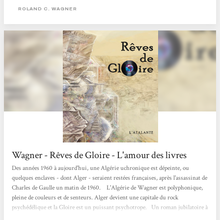
il n’y a pas de longueurs,...
ROLAND C. WAGNER
Wagner - Rêves de Gloire - L'amour des livres
Des années 1960 à aujourd'hui, une Algérie uchronique est dépeinte, ou
quelques enclaves - dont Alger - seraient restées françaises, après l'assassinat de
Charles de Gaulle un matin de 1960. L'Algérie de Wagner est polyphonique,
pleine de couleurs et de senteurs. Alger devient une capitale du rock
psychédélique et la Gloire est un puissant psychotrope. Un roman jubilatoire à
l'étonnante galerie de personnages et aux narrateurs multiples, dont Albert