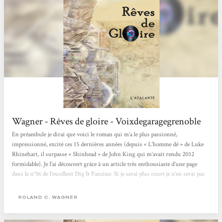
Wagner - Rêves de gloire - Voixdegaragegrenoble
En préambule je dirai que voici le roman qui m’a le plus passionné,
impressionné, excité ces 15 dernières années (depuis « L’homme dé » de Luke
Rhinehart, il surpasse « Shinhead » de John King qui m’avait rendu 2012
formidable). Je l’ai découvert grâce à un article très enthousiaste d’une page
dans le n°56 de l’excellent Dig It Fanzine. Si je serai plus court je n’en serai pas
moins enthousiaste !!! Livre Monde de 700 pages Rêves de gloire est une
‘uchronie Rock’ (mais bien sûr tellement plus que ça) où,...
ROLAND C. WAGNER