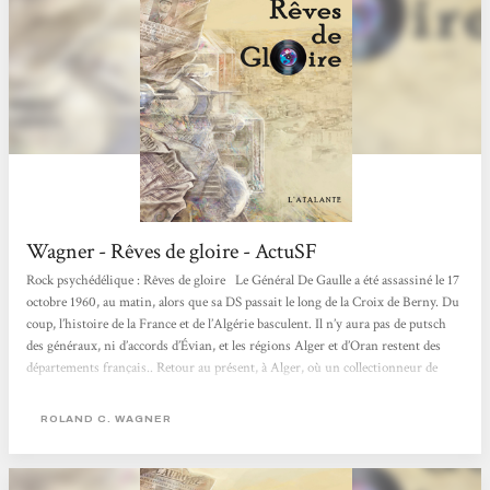
Wagner - Rêves de gloire - ActuSF
Rock psychédélique : Rêves de gloire Le Général De Gaulle a été assassiné le 17
octobre 1960, au matin, alors que sa DS passait le long de la Croix de Berny. Du
coup, l’histoire de la France et de l’Algérie basculent. Il n’y aura pas de putsch
des généraux, ni d’accords d’Évian, et les régions Alger et d’Oran restent des
départements français.. Retour au présent, à Alger, où un collectionneur de
disques entend parler d’un vinyle mythique avec le titre "Rêve de gloire", une
pièce rare des années...
ROLAND C. WAGNER