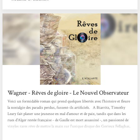
Wagner - Rêves de gloire - Le Nouvel Observateur
Voici un formidable roman qui prend quelques libertés avec l'histoire et fleure
la nostalgie des paradis perdus, fussent-ils artificiels. A Biarritz, Timothy
Leary fait planer une jeunesse en mal d'amour et de paix, tandis que dans les
rues d'Alger restée française - de Gaulle est mort assassiné -, un passionné de
vinyles rares rêve de mettre la main sur l'unique disque des Gorieux Fellaghas,
réputé maudit. Plusieurs narrateurs prêtent leur voix à cette uchronie douce-
amère qui promet de devenir un classique. Philippe Hupp Le Nouvel