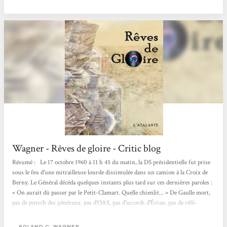
science-fiction des bibliothèques de prêt de la ville de Paris.
Wagner - Rêves de gloire - Critic blog
Résumé : Le 17 octobre 1960 à 11 h 45 du matin, la DS présidentielle fut prise
sous le feu d'une mitrail­leuse lourde dissimulée dans un camion à la Croix de
Berny. Le Général décéda quelques instants plus tard sur ces dernières paroles :
« On aurait dû passer par le Petit-Clamart. Quelle chienlit... » De Gaulle mort,
pas de putsch des généraux, pas d'OAS, pas d'accords d'Évian, pas de réfé­
rendum, et Alger reste française. De nos jours, à Alger, l'obsession d'un collec­
tionneur de disques pour une pièce...
ROLAND C. WAGNER