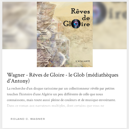
Wagner - Rêves de Gloire - le Glob (médiathèques
d'Antony)
La recherche d’un disque rarissime par un collectionneur révèle par petites
touches l’histoire d’une Algérie un peu différente de celle que nous
connaissons, mais toute aussi pleine de couleurs et de musique envoûtante.
Dans ce roman aux narrateurs multiples, dont certains que vous ne
rencontrerez qu’une seule fois, chaque témoignage contribue à recréer le climat
général, une vision d'ensemble de l’Algérie imaginée par R. C. Wagner. Pas de
ROLAND C. WAGNER
trame temporelle continue dans ces vies entrecroisées : le lecteur se retrouve
dans le présent ou le passé...