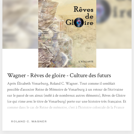
Wagner - Rêves de gloire - Culture des futurs
Après Élisabeth Vonarburg, Roland C. Wagner. Tout comme il semblait
possible d'associer Reine de Mémoire de Vonarburg à un retour de l'écrivaine
sur le passé de ses aïeux (mêlé à de nombreux autres éléments), Rêves de Gloire
(ce qui rime avec le titre de Vonarburg) porte sur une histoire très française. Et
comme dans le cas de Reine de mémoire, c'est à l'histoire coloniale de la France
que Wagner en a. Ce qui fait de ces deux ouvrages des romans post-coloniaux
dans tous les sens du mot. Ni l'un ni l'autre ne prétendent réhabiliter l'empire
ROLAND C. WAGNER
colonial français,...