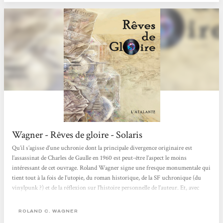
qui commençait par l’irruption...
Wagner - Rêves de gloire - Solaris
Qu’il s’agisse d’une uchronie dont la principale divergence originaire est
l’assassinat de Charles de Gaulle en 1960 est peut-être l’aspect le moins
intéressant de cet ouvrage. Roland Wagner signe une fresque monumentale qui
tient tout à la fois de l’utopie, du roman historique, de la SF uchronique (du
vinylpunk ?) et de la réflexion sur l’histoire personnelle de l’auteur. Et, avec
tout ça, Rêves de gloire se lit d’une traite, l’auteur ayant depuis longtemps
maîtrisé l’art de ficeler une scène sans mots inutiles, percutante ou émouvante
ROLAND C. WAGNER
au...