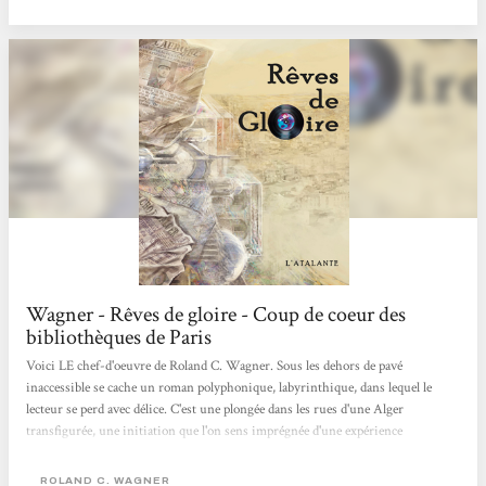
n’est pas la guerre d’Algérie que nous connaissons (mal) et Alger est
incroyablement différente.*...
Wagner - Rêves de gloire - Coup de coeur des
bibliothèques de Paris
Voici LE chef-d'oeuvre de Roland C. Wagner. Sous les dehors de pavé
inaccessible se cache un roman polyphonique, labyrinthique, dans lequel le
lecteur se perd avec délice. C'est une plongée dans les rues d'une Alger
transfigurée, une initiation que l'on sens imprégnée d'une expérience
personnelle, le tout servi par une écriture irréprochable. Une perle rare dans
laquelle chacun saura trouver son bonheur. Coup de coeur 2011 du collectif de
ROLAND C. WAGNER