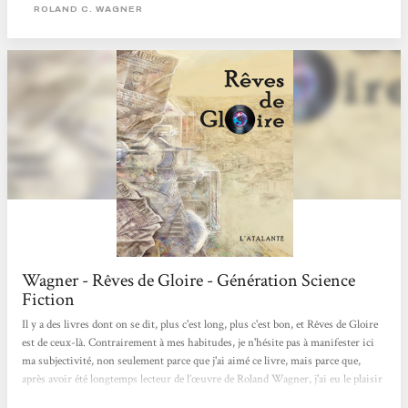
paramètres. De Gaulle est mort, dans un attentat, tout ça parce qu'il ne voulait
ROLAND C. WAGNER
pas passer...
Wagner - Rêves de Gloire - Génération Science
Fiction
Il y a des livres dont on se dit, plus c'est long, plus c'est bon, et Rêves de Gloire
est de ceux-là. Contrairement à mes habitudes, je n'hésite pas à manifester ici
ma subjectivité, non seulement parce que j'ai aimé ce livre, mais parce que,
après avoir été longtemps lecteur de l’œuvre de Roland Wagner, j'ai eu le plaisir
d'être (à un niveau fort humble), l'un des « béta-lecteurs » de la première partie