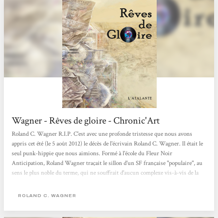
Wagner - Rêves de gloire - Chronic'Art
Roland C. Wagner R.I.P. C'est avec une profonde tristesse que nous avons
appris cet été (le 5 août 2012) le décès de l'écrivain Roland C. Wagner. Il était le
seul punk-hippie que nous aimions. Formé à l'école du Fleur Noir
Anticipation, Roland Wagner traçait le sillon d'un SF française "populaire", au
sens le plus noble du terme, qui ne souffrait d'aucun complexe vis-à-vis de la
littérature générale ou de l'écrasante grande soeur anglo-saxonne. Prolifique
(plus de cent nouvelles, une cinquantaine de romans et de traductions en
ROLAND C. WAGNER
pagaille), l'auteur des Futurs Mystères...