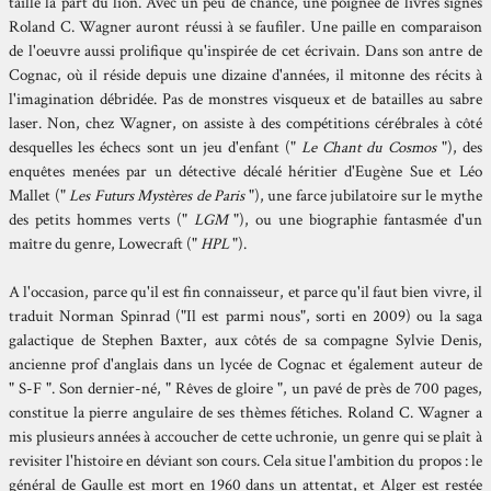
taille la part du lion. Avec un peu de chance, une poignée de livres signés
Roland C. Wagner auront réussi à se faufiler. Une paille en comparaison
de l'oeuvre aussi prolifique qu'inspirée de cet écrivain. Dans son antre de
Cognac, où il réside depuis une dizaine d'années, il mitonne des récits à
l'imagination débridée. Pas de monstres visqueux et de batailles au sabre
laser. Non, chez Wagner, on assiste à des compétitions cérébrales à côté
desquelles les échecs sont un jeu d'enfant ("
Le Chant du Cosmos
"), des
enquêtes menées par un détective décalé héritier d'Eugène Sue et Léo
Mallet ("
Les Futurs Mystères de Paris
"), une farce jubilatoire sur le mythe
des petits hommes verts ("
LGM
"), ou une biographie fantasmée d'un
maître du genre, Lowecraft ("
HPL
").
A l'occasion, parce qu'il est fin connaisseur, et parce qu'il faut bien vivre, il
traduit Norman Spinrad ("Il est parmi nous", sorti en 2009) ou la saga
galactique de Stephen Baxter, aux côtés de sa compagne Sylvie Denis,
ancienne prof d'anglais dans un lycée de Cognac et également auteur de
" S-F ". Son dernier-né, " Rêves de gloire ", un pavé de près de 700 pages,
constitue la pierre angulaire de ses thèmes fétiches. Roland C. Wagner a
mis plusieurs années à accoucher de cette uchronie, un genre qui se plaît à
revisiter l'histoire en déviant son cours. Cela situe l'ambition du propos : le
général de Gaulle est mort en 1960 dans un attentat, et Alger est restée