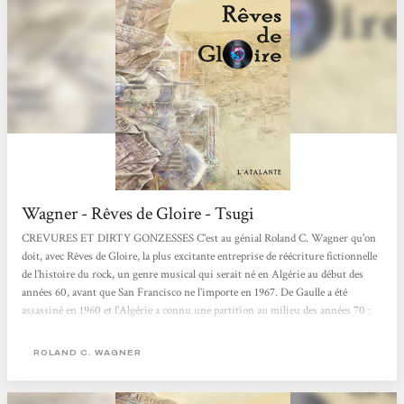
Wagner - Rêves de Gloire - Tsugi
CREVURES ET DIRTY GONZESSES C'est au génial Roland C. Wagner qu'on
doit, avec Rêves de Gloire, la plus excitante entreprise de réécriture fictionnelle
de l’histoire du rock, un genre musical qui serait né en Algérie au début des
années 60, avant que San Francisco ne l’importe en 1967. De Gaulle a été
assassiné en 1960 et l'Algérie a connu une partition au milieu des années 70 :
seule la ville d'Alger est restée française. Nous sommes au début du XXIe siècle
et un collectionneur de disques, spécialiste du "rock psychodélique", évoque ses
ROLAND C. WAGNER
souvenirs...