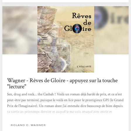
Wagner - Rêves de Gloire - appuyez sur la touche
"lecture"
Sex, drug and rock... the Casbah ! Voilà un roman déjà bardé de prix, et ce n'est
peut-être pas terminé, puisque le voilà en lice pour le prestigieux GPI (le Grand
Prix de l'Imaginaire). Un roman dont j'ai entendu dire beaucoup de bien depuis
sa sortie au printemps dernier et auquel je me suis attaqué avec envie et
gourmandise. Et il faut de l'appétit car les 700 pages de "Rêves de Gloire", de
Roland C. Wagner (en grand format chez l'Atalante), ne se dévorent pas d'une
ROLAND C. WAGNER
traite mais vous nourrissent pendant plusieurs jours. Une lecture dense,