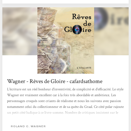
intense, complexe mais passionnante, un roman...
Wagner - Rêves de Gloire - cafardsathome
L'écriture est un réel bonheur d'inventivité, de simplicité et d'efficacité. Le style
Wagner est vraiment excellent car à la fois très abordable et ambitieux. Les
personnages croqués sont criants de réalisme et nous les suivons avec passion
notamment celui du collectionneur et de sa quête du Graal. Ce côté polar rajoute
un petit côté ludique à ce livre-somme. Nombre de critiques insistent sur le
côté parfois autobiographique de ce livre, ceci explique sans doute cette
impression de vérité et de terrain connu qui s'exhale de l'œuvre au fur et à
ROLAND C. WAGNER
mesure...