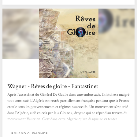
Wagner - Rêves de gloire - Fantastinet
Après l’assassinat du Général De Gaulle dans une embuscade, l’histoire a malgré
tout continué. L’Algérie est restée partiellement française pendant que la France
croule sous les gouvernements et régimes successifs. Un mouvement s’est créé
dans l’Algérie, aidé en cela par la « Gloire », drogue qui se répand au travers du
mouvement Vautrien. C’est dans cette Algérie qu’un disquaire va tenter
d’atteintre le Saint Graal en un disque du groupe « Les Glorieux Fellaghas ». Et
moi, au...
ROLAND C. WAGNER