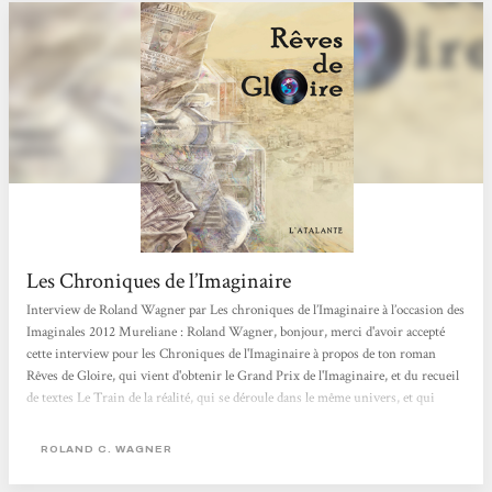
Les Chroniques de l’Imaginaire
Interview de Roland Wagner par Les chroniques de l’Imaginaire à l’occasion des
Imaginales 2012 Mureliane : Roland Wagner, bonjour, merci d'avoir accepté
cette interview pour les Chroniques de l'Imaginaire à propos de ton roman
Rêves de Gloire, qui vient d'obtenir le Grand Prix de l'Imaginaire, et du recueil
de textes Le Train de la réalité, qui se déroule dans le même univers, et qui
vient de sortir chez L'Atalante. Surtout à propos de Rêves de Gloire, roman
important dans le paysage de la SF, et de l'uchronie, et dans ta carrière, puisque
ROLAND C. WAGNER
c'est un roman plus ambitieux que ceux que tu as publiés jusqu'à...