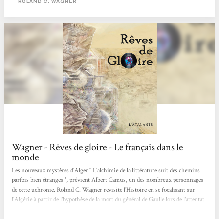
ROLAND C. WAGNER
Observateur
Wagner - Rêves de gloire - Le français dans le
monde
Les nouveaux mystères d'Alger " L'alchimie de la littérature suit des chemins
parfois bien étranges ", prévient Albert Camus, un des nombreux personnages
de cette uchronie. Roland C. Wagner revisite l'Histoire en se focalisant sur
l'Algérie à partir de l'hypothèse de la mort du général de Gaulle lors de l'attentat
du Petit-Clamart. La passion de l'auteur pour le rock transmue les utopies