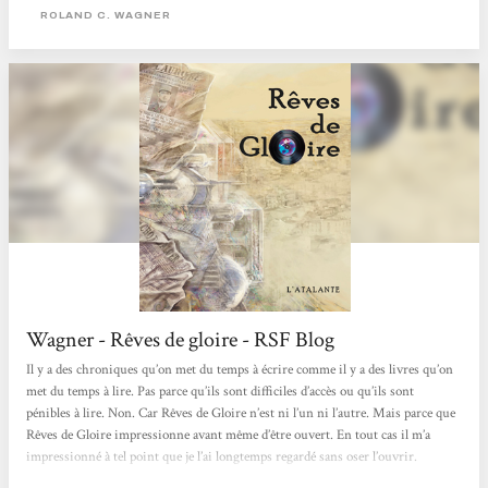
de ce roman. Ainsi, même si ma critique se veut équilibrée, elle est aussi
ROLAND C. WAGNER
hommage à un travail de longue haleine, qui a demandé...
Wagner - Rêves de gloire - RSF Blog
Il y a des chroniques qu’on met du temps à écrire comme il y a des livres qu’on
met du temps à lire. Pas parce qu’ils sont difficiles d’accès ou qu’ils sont
pénibles à lire. Non. Car Rêves de Gloire n’est ni l’un ni l’autre. Mais parce que
Rêves de Gloire impressionne avant même d’être ouvert. En tout cas il m’a
impressionné à tel point que je l’ai longtemps regardé sans oser l’ouvrir.
Pourquoi ? Parce que c’est un pavé de 704 pages en grand format ? Un peu mais