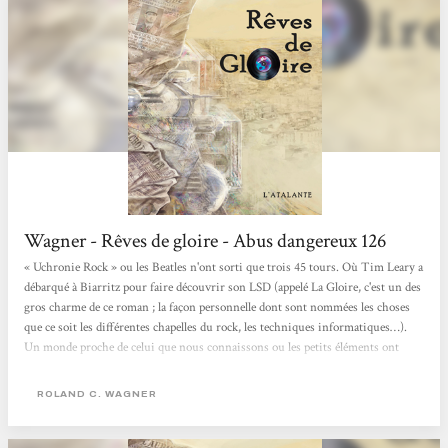
Wagner - Rêves de gloire - Abus dangereux 126
« Uchronie Rock » ou les Beatles n'ont sorti que trois 45 tours. Où Tim Leary a
débarqué à Biarritz pour faire découvrir son LSD (appelé La Gloire, c'est un des
gros charme de ce roman ; la façon personnelle dont sont nommées les choses
que ce soit les différentes chapelles du rock, les techniques informatiques…).
Un monde proche de celui que nous connaissons ou les petits éléments ont
divergé : Alger est devenue une commune autonome… Gros roman totalement
maîtrisé avec un mode narratif particulier fait de très courts « chapitres »
ROLAND C. WAGNER
racontés...