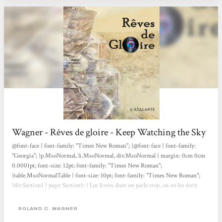
Wagner - Rêves de gloire - Keep Watching the Sky
@font-face { font-family: "Times New Roman"; }@font-face { font-family:
"Georgia"; }p.MsoNormal, li.MsoNormal, div.MsoNormal { margin: 0cm 0cm
0.0001pt; font-size: 12pt; font-family: "Times New Roman";
}table.MsoNormalTable { font-size: 10pt; font-family: "Times New Roman";
}div.Section1 { page: Section1; } Les livres dont on parle trop, on ne les écrit
jamais, dit depuis des temps immémoriaux la sagesse du petit peuple des
écrivains. Je me souviens de vacances à la campagne, il y a bientôt quinze ans de
ROLAND C. WAGNER
cela, où Roland m’avait longuement entretenu de son uchronie algérienne —