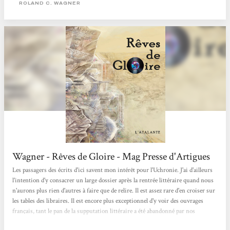
communautaires, les expériences mystiques, les conflits militaires et politiques
ROLAND C. WAGNER
en une fresque polyphonique et foisonnante. Nathalie Ruas Le français dans le
monde
Wagner - Rêves de Gloire - Mag Presse d'Artigues
Les passagers des écrits d'ici savent mon intérêt pour l'Uchronie. J'ai d'ailleurs
l'intention d'y consacrer un large dossier après la rentrée littéraire quand nous
n'aurons plus rien d'autres à faire que de relire. Il est assez rare d'en croiser sur
les tables des libraires. Il est encore plus exceptionnel d'y voir des ouvrages
français, tant le pan de la supputation littéraire a été abandonné par nos
concitoyens. Dans "Rêves de Gloire", il faut que vous acceptiez quelques