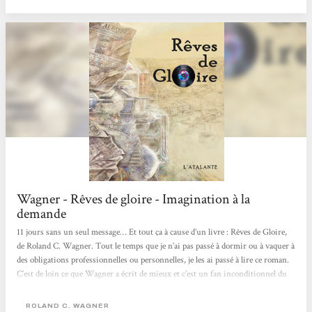
Wagner - Rêves de gloire - Imagination à la
demande
11 jours sans un seul message… Et tout ça à cause d’un livre : Rêves de Gloire,
de Roland C. Wagner. Tout le temps que je n’ai pas passé à dormir ou à vaquer à
des obligations professionnelles ou personnelles, je les ai passé à lire ce roman.
C’est de loin ce que Wagner a écrit de mieux et c’est un fan inconditionnel du
grand Roland qui vous le dit. Comme ce bijou est inracontable, je vais
seulement vous dire que :* ça se passe en Algérie entre 1961 et nos jours.* ce
ROLAND C. WAGNER