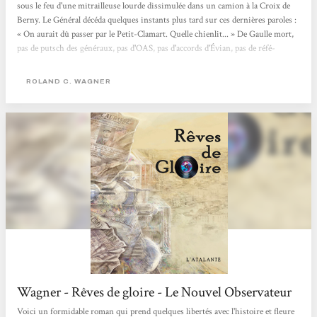
sous le feu d'une mitrail­leuse lourde dissimulée dans un camion à la Croix de
Berny. Le Général décéda quelques instants plus tard sur ces dernières paroles :
« On aurait dû passer par le Petit-Clamart. Quelle chienlit... » De Gaulle mort,
pas de putsch des généraux, pas d'OAS, pas d'accords d'Évian, pas de réfé­
rendum, et Alger reste française. De nos jours, à Alger, l'obsession d'un collec­
tionneur de disques pour une pièce...
ROLAND C. WAGNER
Wagner - Rêves de gloire - Le Nouvel Observateur
Voici un formidable roman qui prend quelques libertés avec l'histoire et fleure