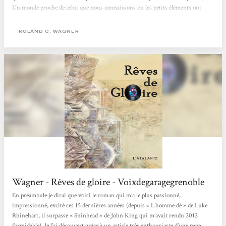
Un monde proche de celui que nous connaissons ou les petits éléments ont
divergé : Alger est devenue une commune autonome… Gros roman totalement
maîtrisé avec un mode narratif particulier fait de très courts « chapitres »
ROLAND C. WAGNER
racontés...
Wagner - Rêves de gloire - Voixdegaragegrenoble
En préambule je dirai que voici le roman qui m’a le plus passionné,
impressionné, excité ces 15 dernières années (depuis « L’homme dé » de Luke
Rhinehart, il surpasse « Shinhead » de John King qui m’avait rendu 2012
formidable). Je l’ai découvert grâce à un article très enthousiaste d’une page