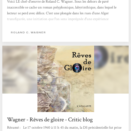
Voici LE chef-d'oeuvre de Roland C. Wagner. Sous les dehors de pavé
inaccessible se cache un roman polyphonique, labyrinthique, dans lequel le
lecteur se perd avec délice. C'est une plongée dans les rues d'une Alger
transfigurée, une initiation que l'on sens imprégnée d'une expérience
personnelle, le tout servi par une écriture irréprochable. Une perle rare dans
laquelle chacun saura trouver son bonheur. Coup de coeur 2011 du collectif de
ROLAND C. WAGNER
science-fiction des bibliothèques de prêt de la ville de Paris.
Wagner - Rêves de gloire - Critic blog
Résumé : Le 17 octobre 1960 à 11 h 45 du matin, la DS présidentielle fut prise