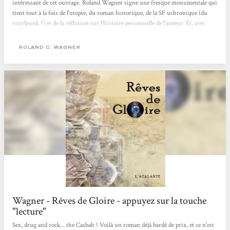
intéressant de cet ouvrage. Roland Wagner signe une fresque monumentale qui
tient tout à la fois de l’utopie, du roman historique, de la SF uchronique (du
vinylpunk ?) et de la réflexion sur l’histoire personnelle de l’auteur. Et, avec
tout ça, Rêves de gloire se lit d’une traite, l’auteur ayant depuis longtemps
maîtrisé l’art de ficeler une scène sans mots inutiles, percutante ou émouvante
ROLAND C. WAGNER
au...
Wagner - Rêves de Gloire - appuyez sur la touche
"lecture"
Sex, drug and rock... the Casbah ! Voilà un roman déjà bardé de prix, et ce n'est