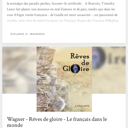
la nostalgie des paradis perdus, fussent-ils artificiels. A Biarritz, Timothy
Leary fait planer une jeunesse en mal d'amour et de paix, tandis que dans les
rues d'Alger restée française - de Gaulle est mort assassiné -, un passionné de
vinyles rares rêve de mettre la main sur l'unique disque des Gorieux Fellaghas,
réputé maudit. Plusieurs narrateurs prêtent leur voix à cette uchronie douce-
amère qui promet de devenir un classique. Philippe Hupp Le Nouvel
ROLAND C. WAGNER
Observateur
Wagner - Rêves de gloire - Le français dans le
monde