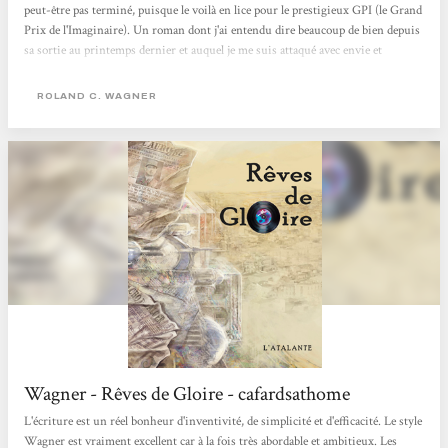
peut-être pas terminé, puisque le voilà en lice pour le prestigieux GPI (le Grand
Prix de l'Imaginaire). Un roman dont j'ai entendu dire beaucoup de bien depuis
sa sortie au printemps dernier et auquel je me suis attaqué avec envie et
gourmandise. Et il faut de l'appétit car les 700 pages de "Rêves de Gloire", de
Roland C. Wagner (en grand format chez l'Atalante), ne se dévorent pas d'une
ROLAND C. WAGNER
traite mais vous nourrissent pendant plusieurs jours. Une lecture dense,
intense, complexe mais passionnante, un roman...
Wagner - Rêves de Gloire - cafardsathome
L'écriture est un réel bonheur d'inventivité, de simplicité et d'efficacité. Le style
Wagner est vraiment excellent car à la fois très abordable et ambitieux. Les