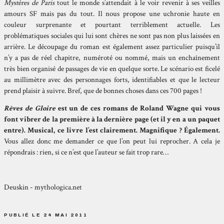
Mystères de Paris
tout le monde s’attendait à le voir revenir à ses veilles
amours SF mais pas du tout. Il nous propose une uchronie haute en
couleur surprenante et pourtant terriblement actuelle. Les
problématiques sociales qui lui sont chères ne sont pas non plus laissées en
arrière. Le découpage du roman est également assez particulier puisqu’il
n’y a pas de réel chapitre, numéroté ou nommé, mais un enchaînement
très bien organisé de passages de vie en quelque sorte. Le scénario est ficelé
au millimètre avec des personnages forts, identifiables et que le lecteur
prend plaisir à suivre. Bref, que de bonnes choses dans ces 700 pages !
Rêves de Gloire
est un de ces romans de Roland Wagne qui vous
font vibrer de la première à la dernière page (et il y en a un paquet
entre). Musical, ce livre l’est clairement. Magnifique ? Également.
Vous allez donc me demander ce que l’on peut lui reprocher. A cela je
répondrais : rien, si ce n’est que l’auteur se fait trop rare…
Deuskin -
mythologica.net
PUBLIÉ LE 24 MAI 2011