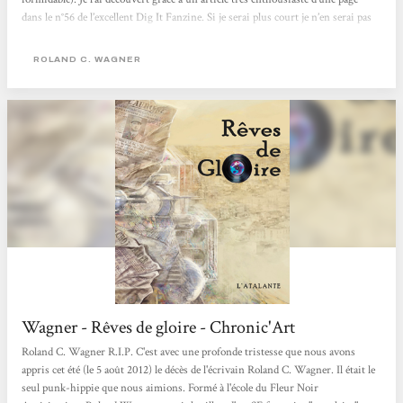
dans le n°56 de l’excellent Dig It Fanzine. Si je serai plus court je n’en serai pas
moins enthousiaste !!! Livre Monde de 700 pages Rêves de gloire est une
‘uchronie Rock’ (mais bien sûr tellement plus que ça) où,...
ROLAND C. WAGNER
Wagner - Rêves de gloire - Chronic'Art
Roland C. Wagner R.I.P. C'est avec une profonde tristesse que nous avons
appris cet été (le 5 août 2012) le décès de l'écrivain Roland C. Wagner. Il était le
seul punk-hippie que nous aimions. Formé à l'école du Fleur Noir