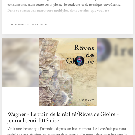
connaissons, mais toute aussi pleine de couleurs et de musique envoûtante.
Dans ce roman aux narrateurs multiples, dont certains que vous ne
rencontrerez qu’une seule fois, chaque témoignage contribue à recréer le climat
général, une vision d'ensemble de l’Algérie imaginée par R. C. Wagner. Pas de
ROLAND C. WAGNER
trame temporelle continue dans ces vies entrecroisées : le lecteur se retrouve
dans le présent ou le passé...
Wagner - Le train de la réalité/Rêves de Gloire -
journal semi-littéraire
Voilà une lecture que j'attendais depuis un bon moment. Le livre était pourtant
arrivé sur mes étagères au moment de sa sortie, elle-même déjà attendue dans le