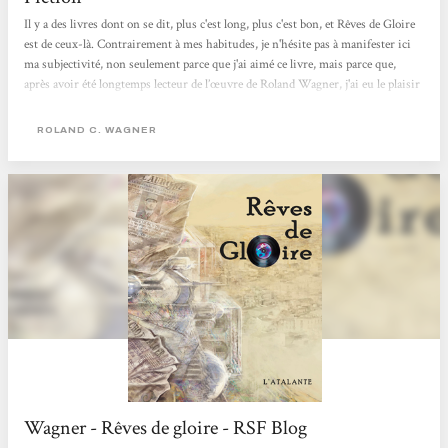
Il y a des livres dont on se dit, plus c'est long, plus c'est bon, et Rêves de Gloire
est de ceux-là. Contrairement à mes habitudes, je n'hésite pas à manifester ici
ma subjectivité, non seulement parce que j'ai aimé ce livre, mais parce que,
après avoir été longtemps lecteur de l’œuvre de Roland Wagner, j'ai eu le plaisir
d'être (à un niveau fort humble), l'un des « béta-lecteurs » de la première partie
de ce roman. Ainsi, même si ma critique se veut équilibrée, elle est aussi
ROLAND C. WAGNER
hommage à un travail de longue haleine, qui a demandé...
Wagner - Rêves de gloire - RSF Blog