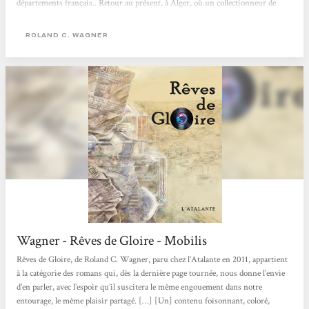
départements français.. Retour au présent, à Alger, où un collectionneur de
disques entend parler d’un vinyle mythique avec le titre "Rêve de gloire", une
pièce rare des années...
ROLAND C. WAGNER
Wagner - Rêves de Gloire - Mobilis
Rêves de Gloire, de Roland C. Wagner, paru chez l’Atalante en 2011, appartient
à la catégorie des romans qui, dès la dernière page tournée, nous donne l’envie
d’en parler, avec l’espoir qu’il suscitera le même engouement dans notre
entourage, le même plaisir partagé. […] [Un] contenu foisonnant, coloré,