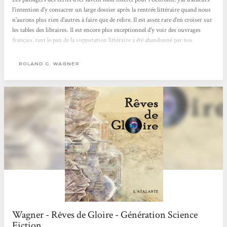
l'intention d'y consacrer un large dossier après la rentrée littéraire quand nous
n'aurons plus rien d'autres à faire que de relire. Il est assez rare d'en croiser sur
les tables des libraires. Il est encore plus exceptionnel d'y voir des ouvrages
français, tant le pan de la supputation littéraire a été abandonné par nos
concitoyens. Dans "Rêves de Gloire", il faut que vous acceptiez quelques
paramètres. De Gaulle est mort, dans un attentat, tout ça parce qu'il ne voulait
ROLAND C. WAGNER
pas passer...
Wagner - Rêves de Gloire - Génération Science
Fiction