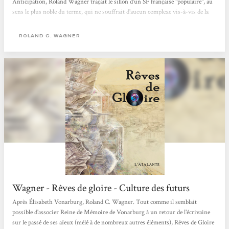
Anticipation, Roland Wagner traçait le sillon d'un SF française "populaire", au
sens le plus noble du terme, qui ne souffrait d'aucun complexe vis-à-vis de la
littérature générale ou de l'écrasante grande soeur anglo-saxonne. Prolifique
(plus de cent nouvelles, une cinquantaine de romans et de traductions en
ROLAND C. WAGNER
pagaille), l'auteur des Futurs Mystères...
Wagner - Rêves de gloire - Culture des futurs
Après Élisabeth Vonarburg, Roland C. Wagner. Tout comme il semblait
possible d'associer Reine de Mémoire de Vonarburg à un retour de l'écrivaine
sur le passé de ses aïeux (mêlé à de nombreux autres éléments), Rêves de Gloire