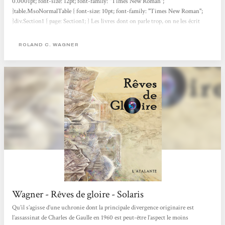
0.0001pt; font-size: 12pt; font-family: "Times New Roman";
}table.MsoNormalTable { font-size: 10pt; font-family: "Times New Roman";
}div.Section1 { page: Section1; } Les livres dont on parle trop, on ne les écrit
jamais, dit depuis des temps immémoriaux la sagesse du petit peuple des
écrivains. Je me souviens de vacances à la campagne, il y a bientôt quinze ans de
ROLAND C. WAGNER
cela, où Roland m’avait longuement entretenu de son uchronie algérienne —
qui commençait par l’irruption...
Wagner - Rêves de gloire - Solaris
Qu’il s’agisse d’une uchronie dont la principale divergence originaire est
l’assassinat de Charles de Gaulle en 1960 est peut-être l’aspect le moins