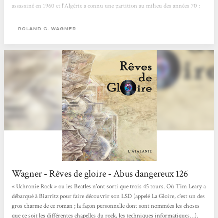
assassiné en 1960 et l'Algérie a connu une partition au milieu des années 70 :
seule la ville d'Alger est restée française. Nous sommes au début du XXIe siècle
et un collectionneur de disques, spécialiste du "rock psychodélique", évoque ses
ROLAND C. WAGNER
souvenirs...
Wagner - Rêves de gloire - Abus dangereux 126
« Uchronie Rock » ou les Beatles n'ont sorti que trois 45 tours. Où Tim Leary a
débarqué à Biarritz pour faire découvrir son LSD (appelé La Gloire, c'est un des
gros charme de ce roman ; la façon personnelle dont sont nommées les choses
que ce soit les différentes chapelles du rock, les techniques informatiques…).