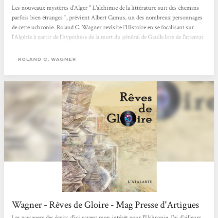
Les nouveaux mystères d'Alger " L'alchimie de la littérature suit des chemins
parfois bien étranges ", prévient Albert Camus, un des nombreux personnages
de cette uchronie. Roland C. Wagner revisite l'Histoire en se focalisant sur
l'Algérie à partir de l'hypothèse de la mort du général de Gaulle lors de l'attentat
du Petit-Clamart. La passion de l'auteur pour le rock transmue les utopies
communautaires, les expériences mystiques, les conflits militaires et politiques
ROLAND C. WAGNER
en une fresque polyphonique et foisonnante. Nathalie Ruas Le français dans le
monde
Wagner - Rêves de Gloire - Mag Presse d'Artigues
Les passagers des écrits d'ici savent mon intérêt pour l'Uchronie. J'ai d'ailleurs