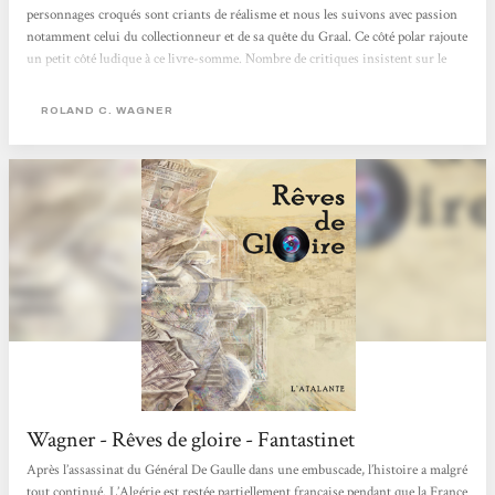
personnages croqués sont criants de réalisme et nous les suivons avec passion
notamment celui du collectionneur et de sa quête du Graal. Ce côté polar rajoute
un petit côté ludique à ce livre-somme. Nombre de critiques insistent sur le
côté parfois autobiographique de ce livre, ceci explique sans doute cette
impression de vérité et de terrain connu qui s'exhale de l'œuvre au fur et à
ROLAND C. WAGNER
mesure...
Wagner - Rêves de gloire - Fantastinet
Après l’assassinat du Général De Gaulle dans une embuscade, l’histoire a malgré
tout continué. L’Algérie est restée partiellement française pendant que la France