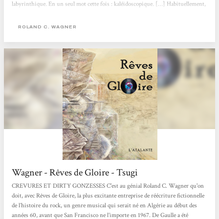
labyrinthique. En un seul mot cette fois : kaléidoscopique. […] Habituellement,
une uchronie présente un point de divergence historique ; à l’auteur ensuite de
décrire le monde tel qu’il aurait pu être. Mais Wagner multiplie les points de...
ROLAND C. WAGNER
Wagner - Rêves de Gloire - Tsugi
CREVURES ET DIRTY GONZESSES C'est au génial Roland C. Wagner qu'on
doit, avec Rêves de Gloire, la plus excitante entreprise de réécriture fictionnelle
de l’histoire du rock, un genre musical qui serait né en Algérie au début des
années 60, avant que San Francisco ne l’importe en 1967. De Gaulle a été