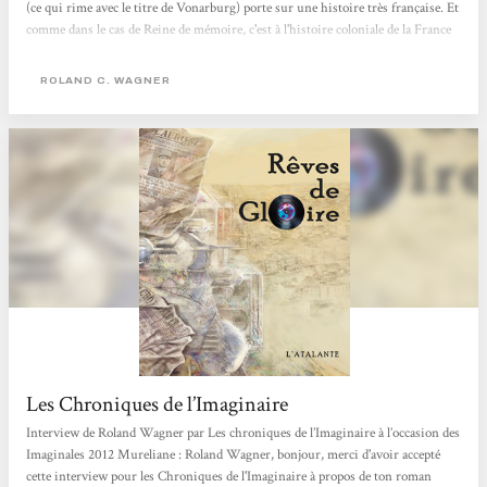
(ce qui rime avec le titre de Vonarburg) porte sur une histoire très française. Et
comme dans le cas de Reine de mémoire, c'est à l'histoire coloniale de la France
que Wagner en a. Ce qui fait de ces deux ouvrages des romans post-coloniaux
dans tous les sens du mot. Ni l'un ni l'autre ne prétendent réhabiliter l'empire
ROLAND C. WAGNER
colonial français,...
Les Chroniques de l’Imaginaire
Interview de Roland Wagner par Les chroniques de l’Imaginaire à l’occasion des
Imaginales 2012 Mureliane : Roland Wagner, bonjour, merci d'avoir accepté
cette interview pour les Chroniques de l'Imaginaire à propos de ton roman