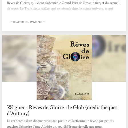
Rêves de Gloire, qui vient d'obtenir le Grand Prix de l'Imaginaire, et du recueil
de textes Le Train de la réalité, qui se déroule dans le même univers, et qui
vient de sortir chez L'Atalante. Surtout à propos de Rêves de Gloire, roman
important dans le paysage de la SF, et de l'uchronie, et dans ta carrière, puisque
ROLAND C. WAGNER
c'est un roman plus ambitieux que ceux que tu as publiés jusqu'à...
Wagner - Rêves de Gloire - le Glob (médiathèques
d'Antony)
La recherche d’un disque rarissime par un collectionneur révèle par petites
touches l’histoire d’une Algérie un peu différente de celle que nous