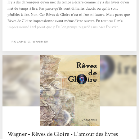
Il y a des chroniques qu’on met du temps à écrire comme il y a des livres qu’on
met du temps à lire. Pas parce qu’ils sont difficiles d’accès ou qu’ils sont
pénibles à lire. Non. Car Rêves de Gloire n’est ni l’un ni l’autre. Mais parce que
Rêves de Gloire impressionne avant même d’être ouvert. En tout cas il m’a
impressionné à tel point que je l’ai longtemps regardé sans oser l’ouvrir.
Pourquoi ? Parce que c’est un pavé de 704 pages en grand format ? Un peu mais
il n’y a pas de longueurs,...
ROLAND C. WAGNER
Wagner - Rêves de Gloire - L'amour des livres