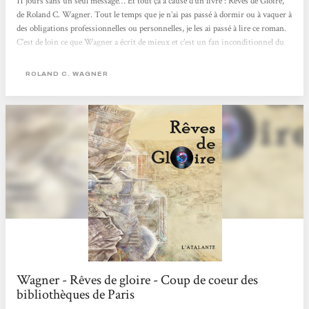
11 jours sans un seul message… Et tout ça à cause d’un livre : Rêves de Gloire,
de Roland C. Wagner. Tout le temps que je n’ai pas passé à dormir ou à vaquer à
des obligations professionnelles ou personnelles, je les ai passé à lire ce roman.
C’est de loin ce que Wagner a écrit de mieux et c’est un fan inconditionnel du
grand Roland qui vous le dit. Comme ce bijou est inracontable, je vais
seulement vous dire que :* ça se passe en Algérie entre 1961 et nos jours.* ce
ROLAND C. WAGNER
n’est pas la guerre d’Algérie que nous connaissons (mal) et Alger est
incroyablement différente.*...
Wagner - Rêves de gloire - Coup de coeur des
bibliothèques de Paris