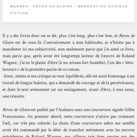
WAGNER - RÊVES DE GLOIRE - GÉNÉRATION SCIENCE
FICTION
Il y a des livres dont on se dit, plus c'est long, plus c'est bon, et
Rêves de
Gloire
est de ceux-là. Contrairement à mes habitudes, je n'hésite pas à
manifester ici ma subjectivité, non seulement parce que j'ai aimé ce livre,
mais parce que, après avoir été longtemps lecteur de l’œuvre de Roland
Wagner, j'ai eu le plaisir d'être (à un niveau fort humble), l'un des « béta-
lecteurs » de la première partie de ce roman.
Ainsi, même si ma critique se veut équilibrée, elle est aussi hommage à un
travail de longue haleine, qui a demandé du courage et de la persévérance,
et dont le seul avènement est un soulagement, avant d'être, à mes yeux,
une réussite.
Rêves de Gloire
est publié par l'Atalante sous une couverture signée Gilles
Francescano. Au premier abord, cette couverture n'attire pas vraiment
l’œil, car très peu colorée. Le choix d'une couverture sobre me semble
avoir été commandé par le désir de trancher nettement avec les œuvres
précédentes de Roland Wagner, par ailleurs très bien servies par des