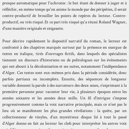
presque automatique pour l'uchronie : le but étant de donner à juger et à
réfléchir, en même temps qu'on anime le monde par des péripéties, il serait
contre-productif de brouiller les points de repères du lecteur. Contre-
productif, ou très risqué. Et ce pari très risqué qu'a réussi Roland Wagner,
d'une manière originale et exigeante.
Pour décrire rapidement le dispositif narratif du roman, le lecteur est
confronté à des chapitres marqués surtout par la présence en exergue de
textes en italique, tirés d'ouvrages fictifs, dans lesquels des spécialistes
tiennent un discours d'historiens ou de politologues sur les événements
qui ont abouti à la décolonisation et ses suites, notamment l'indépendance
d'Alger. Ces textes sont eux-mêmes pris dans la période considérée, donc
parfois partiaux ou incomplets. Ensuite, des séquences de longueur
variable donnent la parole à des narrateurs des deux sexes, s'exprimant à la
première personne pour raconter leur vie, à plusieurs époques entre les
années soixante et les années deux mille. Un fil d'intrigue s'impose
progressivement comme la voix narrative principale, mais ce n'est pas le
lieu où se manifestent les plus grandes révélations : la quête, par un
collectionneur de vinyles, d'un mystérieux disque lié à tout le passé
d'Alger donne en fait au lecteur les clefs pour interpréter les autres voix