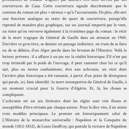
couvertures de Caza. Cette couverture signale discrètement que le
contenu du roman est plus « sérieux » qu'à l'accoutumée. De plus, elle sert
une fonction analogue au texte du quart de couverture, puisqu'elle
reprend de manière plus graphique, sur un journal emporté par le vent,
un texte qu'on retrouve également à la troisième page du roman : le récit
de la mort tragique du Général de Gaulle dans un attentat en 1960.
Derrière ce gros titre, se dessine un paysage indistinct, en train de se faire
ou de se défaire, d'un Alger perdu dans les brumes de l'Histoire. Voilà le
lecteur prévenu : il a affaire à un jeu sur la réalité historique. S'il n'est pas
trop intimidé par le poids de l'ouvrage, il peut ramener chez lui ce qu'il
sait, plus ou moins confusément, être une uchronie, un récit dont
l'arrière-plan historique a été remanié, à partir d'un point de divergence
qui paraît, ici, bien identifié : la mort intempestive du Général de Gaulle, à
un moment crucial pour la Guerre d'Algérie. Et, là, les choses se
compliquent.
L'uchronie est un jeu littéraire dont les règles sont très floues et
susceptibles d'être révisées par chaque auteur. Pour le dire vite, il en existe
trois modèles principaux. Le premier est historiquement celui de
L'Histoire de la monarchie universelle : Napoléon et la Conquête du
monde (1812-1832), de Louis Geoffroy, qui postule la victoire de Napoléon