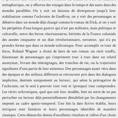
métaphorique, on y effectue des voyages dans le temps et des sauts dans des
mondes parallèles. On y suit un faisceau de divergences jusqu'à leur
stabilisation comme l'uchronie de Geoffroy, on y voit des personnages se
débattre dans un monde déjà changé comme le roman de Dick, et on y suit
les péripéties d'une longue guerre qui n'est pas militaire, mais politique et
culturelle, entre des forces réactionnaires, héritées de la France coloniale
des années cinquante et un élan révolutionnaire, novateur, qui n'a pu
prendre forme que dans ce monde uchronique. Pour accomplir ce tour de
force, Roland Wagner a choisi de faire de son roman un récit touffu,
foisonnant de personnages qui s'expriment tour à tour dans un relatif
anonymat, livrant des témoignages, des tranches de vie, ou la trajectoire
signifiante d'une partie de leur existence. Des personnages ayant vécu dans
des époques et des milieux différents se retrouvent pris dans des dialogues
implicites, destinés uniquement au lecteur, qui selon la prérogative de
l'uchronie, est le seul à pouvoir tout voir et (presque) tout comprendre.
Les récits uchroniques, quel que soit leur modèle, font en sorte de ne pas
perturber un lecteur déjà potentiellement déstabilisé par les changements
imposés au cadre spatio-temporel. Une fois la date fictive établie, leurs
intrigues sont linéaires et leurs personnages identifiés de manière
classique. Cette démarche donne d'excellents résultats et relève d'un choix