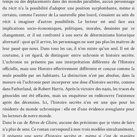
temps ou des déplacements dans des mondes parallèles, aucun personnage
du récit n'a la possibilité d'adopter une position surplombante, même si
certains, comme l'auteur de La sauterelle pèse lourd, s'essaient au sein du
récit à imaginer d'autres possibilités. Le lecteur est seul face aux
implications socio-économiques, politiques, morales, dessinées par ce
changement, et il est confronté à une sorte de déterminisme historique
alternatif : quoi qu'il arrive, les personnages ne sont pas plus les maîtres de
leur passé que nous. Dans tous les cas, il n'en existe qu'un seul. Il est de
coutume, à cet égard, de distinguer entre uchronie et histoire secrète.
L'uchronie ne présente pas une interprétation différente de l'Histoire
officielle, mais une Histoire effectivement différente et conçue comme la
seule possible par ses habitants. La distinction n'est pas absolue, dans la
mesure où l'uchronie peut incorporer une dose d'histoire secrète, comme
dans Fatherland, de Robert Harris. Après la victoire des nazis, les traces du
génocides ont été effacées, mais un enquêteur en redécouvre l'existence
après des décennies. Ici, l'histoire secrète n'en est une que pour les
résidents du monde uchronique : elle est d'une évidence aveuglante pour
les lecteurs de notre monde.
Dans le cas de
Rêves de Gloire
, aucune des précisions que je viens de faire
n'a plus de sens. Ce roman correspond à mes trois modèles simultanément,
il présente une sorte d'histoire secrète et, même si c'est de manière