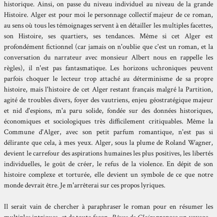
historique. Ainsi, on passe du niveau individuel au niveau de la grande
Histoire. Alger est pour moi le personnage collectif majeur de ce roman,
au sens où tous les témoignages servent à en détailler les multiples facettes,
son Histoire, ses quartiers, ses tendances. Même si cet Alger est
profondément fictionnel (car jamais on n'oublie que c'est un roman, et la
conversation du narrateur avec monsieur Albert nous en rappelle les
règles), il n'est pas fantasmatique. Les horizons uchroniques peuvent
parfois choquer le lecteur trop attaché au déterminisme de sa propre
histoire, mais l'histoire de cet Alger restant français malgré la Partition,
agité de troubles divers, foyer des vautriens, enjeu géostratégique majeur
et nid d'espions, m'a paru solide, fondée sur des données historiques,
économiques et sociologiques très difficilement critiquables. Même la
Commune d'Alger, avec son petit parfum romantique, n'est pas si
délirante que cela, à mes yeux. Alger, sous la plume de Roland Wagner,
devient le carrefour des aspirations humaines les plus positives, les libertés
individuelles, le goût de créer, le refus de la violence. En dépit de son
histoire complexe et torturée, elle devient un symbole de ce que notre
monde devrait être. Je m'arrêterai sur ces propos lyriques.
Il serait vain de chercher à paraphraser le roman pour en résumer les