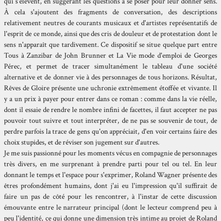
qui s'élèvent, en suggérant les questions à se poser pour leur donner sens.
À cela s'ajoutent des fragments de conversation, des descriptions
relativement neutres de courants musicaux et d'artistes représentatifs de
l'esprit de ce monde, ainsi que des cris de douleur et de protestation dont le
sens n'apparaît que tardivement. Ce dispositif se situe quelque part entre
Tous à Zanzibar de John Brunner et La Vie mode d'emploi de Georges
Pérec, et permet de tracer simultanément le tableau d'une société
alternative et de donner vie à des personnages de tous horizons. Résultat,
Rêves de Gloire présente une uchronie extrêmement étoffée et vivante. Il
y a un prix à payer pour entrer dans ce roman : comme dans la vie réelle,
dont il essaie de rendre le nombre infini de facettes, il faut accepter ne pas
pouvoir tout suivre et tout interpréter, de ne pas se souvenir de tout, de
perdre parfois la trace de gens qu'on appréciait, d'en voir certains faire des
choix stupides, et de réviser son jugement sur d'autres.
Je me suis passionné pour les moments vécus en compagnie de personnages
très divers, en me surprenant à prendre parti pour tel ou tel. En leur
donnant le temps et l'espace pour s'exprimer, Roland Wagner présente des
êtres profondément humains, dont j'ai eu l'impression qu'il suffirait de
faire un pas de côté pour les rencontrer, à l'instar de cette discussion
émouvante entre le narrateur principal (dont le lecteur comprend peu à
peu l'identité, ce qui donne une dimension très intime au projet de Roland