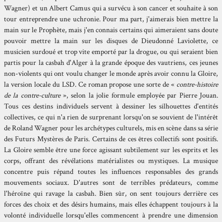
Wagner) et un Albert Camus qui a survécu à son cancer et souhaite à son
tour entreprendre une uchronie. Pour ma part, j'aimerais bien mettre la
main sur le Prophète, mais j'en connais certains qui aimeraient sans doute
pouvoir mettre la main sur les disques de Dieudonné Laviolette, ce
musicien surdoué et trop vite emporté par la drogue, ou qui seraient bien
partis pour la casbah d'Alger à la grande époque des vautriens, ces jeunes
non-violents qui ont voulu changer le monde après avoir connu la Gloire,
la version locale du LSD. Ce roman propose une sorte de «
contre-histoire
de la contre-culture
», selon la jolie formule employée par Pierre Jouan.
Tous ces destins individuels servent à dessiner les silhouettes d'entités
collectives, ce qui n'a rien de surprenant lorsqu'on se souvient de l'intérêt
de Roland Wagner pour les archétypes culturels, mis en scène dans sa série
des Futurs Mystères de Paris. Certains de ces êtres collectifs sont positifs.
La Gloire semble être une force agissant subtilement sur les esprits et les
corps, offrant des révélations matérialistes ou mystiques. La musique
concentre puis répand toutes les influences responsables des grands
mouvements sociaux. D'autres sont de terribles prédateurs, comme
l'héroïne qui ravage la casbah. Bien sûr, on sent toujours derrière ces
forces des choix et des désirs humains, mais elles échappent toujours à la
volonté individuelle lorsqu'elles commencent à prendre une dimension