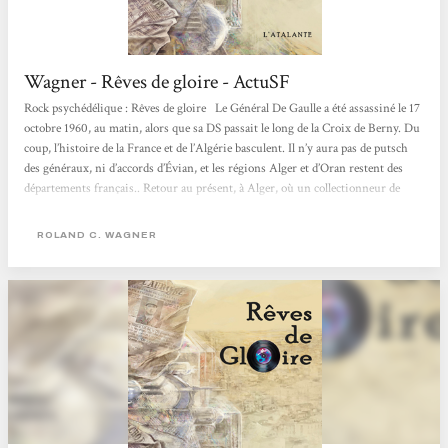
Wagner - Rêves de gloire - ActuSF
Rock psychédélique : Rêves de gloire Le Général De Gaulle a été assassiné le 17
octobre 1960, au matin, alors que sa DS passait le long de la Croix de Berny. Du
coup, l’histoire de la France et de l’Algérie basculent. Il n’y aura pas de putsch
des généraux, ni d’accords d’Évian, et les régions Alger et d’Oran restent des
départements français.. Retour au présent, à Alger, où un collectionneur de
disques entend parler d’un vinyle mythique avec le titre "Rêve de gloire", une
pièce rare des années...
ROLAND C. WAGNER