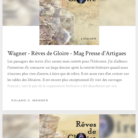
Wagner - Rêves de Gloire - Mag Presse d'Artigues
Les passagers des écrits d'ici savent mon intérêt pour l'Uchronie. J'ai d'ailleurs
l'intention d'y consacrer un large dossier après la rentrée littéraire quand nous
n'aurons plus rien d'autres à faire que de relire. Il est assez rare d'en croiser sur
les tables des libraires. Il est encore plus exceptionnel d'y voir des ouvrages
français, tant le pan de la supputation littéraire a été abandonné par nos
concitoyens. Dans "Rêves de Gloire", il faut que vous acceptiez quelques
paramètres. De Gaulle est mort, dans un attentat, tout ça parce qu'il ne voulait
ROLAND C. WAGNER
pas passer...