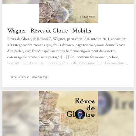
Wagner - Rêves de Gloire - Mobilis
Rêves de Gloire, de Roland C. Wagner, paru chez l’Atalante en 2011, appartient
à la catégorie des romans qui, dès la dernière page tournée, nous donne l’envie
d’en parler, avec l’espoir qu’il suscitera le même engouement dans notre
entourage, le même plaisir partagé. […] [Un] contenu foisonnant, coloré,
labyrinthique. En un seul mot cette fois : kaléidoscopique. […] Habituellement,
une uchronie présente un point de divergence historique ; à l’auteur ensuite de
décrire le monde tel qu’il aurait pu être. Mais Wagner multiplie les points de...
ROLAND C. WAGNER