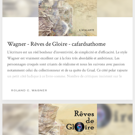
Wagner - Rêves de Gloire - cafardsathome
L'écriture est un réel bonheur d'inventivité, de simplicité et d'efficacité. Le style
Wagner est vraiment excellent car à la fois très abordable et ambitieux. Les
personnages croqués sont criants de réalisme et nous les suivons avec passion
notamment celui du collectionneur et de sa quête du Graal. Ce côté polar rajoute
un petit côté ludique à ce livre-somme. Nombre de critiques insistent sur le
côté parfois autobiographique de ce livre, ceci explique sans doute cette
impression de vérité et de terrain connu qui s'exhale de l'œuvre au fur et à
ROLAND C. WAGNER
mesure...