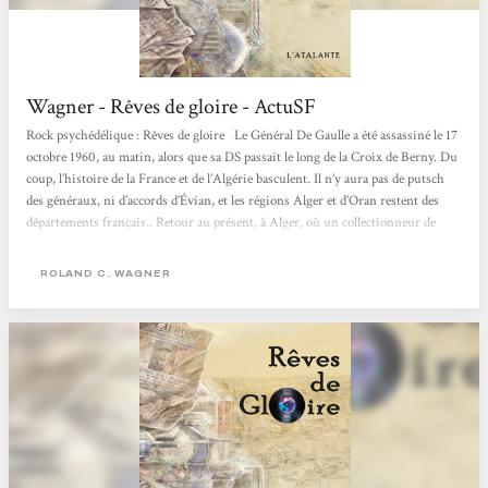
Wagner - Rêves de gloire - ActuSF
Rock psychédélique : Rêves de gloire Le Général De Gaulle a été assassiné le 17
octobre 1960, au matin, alors que sa DS passait le long de la Croix de Berny. Du
coup, l’histoire de la France et de l’Algérie basculent. Il n’y aura pas de putsch
des généraux, ni d’accords d’Évian, et les régions Alger et d’Oran restent des
départements français.. Retour au présent, à Alger, où un collectionneur de
disques entend parler d’un vinyle mythique avec le titre "Rêve de gloire", une
pièce rare des années...
ROLAND C. WAGNER