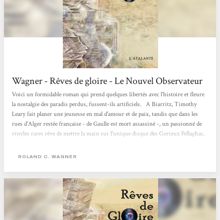
Wagner - Rêves de gloire - Le Nouvel Observateur
Voici un formidable roman qui prend quelques libertés avec l'histoire et fleure
la nostalgie des paradis perdus, fussent-ils artificiels. A Biarritz, Timothy
Leary fait planer une jeunesse en mal d'amour et de paix, tandis que dans les
rues d'Alger restée française - de Gaulle est mort assassiné -, un passionné de
vinyles rares rêve de mettre la main sur l'unique disque des Gorieux Fellaghas,
réputé maudit. Plusieurs narrateurs prêtent leur voix à cette uchronie douce-
amère qui promet de devenir un classique. Philippe Hupp Le Nouvel
ROLAND C. WAGNER
Observateur