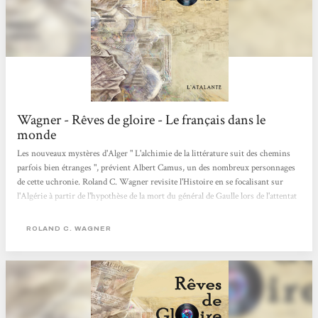
Wagner - Rêves de gloire - Le français dans le
monde
Les nouveaux mystères d'Alger " L'alchimie de la littérature suit des chemins
parfois bien étranges ", prévient Albert Camus, un des nombreux personnages
de cette uchronie. Roland C. Wagner revisite l'Histoire en se focalisant sur
l'Algérie à partir de l'hypothèse de la mort du général de Gaulle lors de l'attentat
du Petit-Clamart. La passion de l'auteur pour le rock transmue les utopies
communautaires, les expériences mystiques, les conflits militaires et politiques
ROLAND C. WAGNER
en une fresque polyphonique et foisonnante. Nathalie Ruas Le français dans le
monde