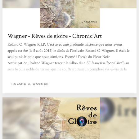
Wagner - Rêves de gloire - Chronic'Art
Roland C. Wagner R.I.P. C'est avec une profonde tristesse que nous avons
appris cet été (le 5 août 2012) le décès de l'écrivain Roland C. Wagner. Il était le
seul punk-hippie que nous aimions. Formé à l'école du Fleur Noir
Anticipation, Roland Wagner traçait le sillon d'un SF française "populaire", au
sens le plus noble du terme, qui ne souffrait d'aucun complexe vis-à-vis de la
littérature générale ou de l'écrasante grande soeur anglo-saxonne. Prolifique
(plus de cent nouvelles, une cinquantaine de romans et de traductions en
ROLAND C. WAGNER
pagaille), l'auteur des Futurs Mystères...