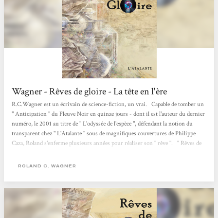
Wagner - Rêves de gloire - La tête en l'ère
R.C.Wagner est un écrivain de science-fiction, un vrai. Capable de tomber un
" Anticipation " du Fleuve Noir en quinze jours - dont il est l'auteur du dernier
numéro, le 2001 au titre de " L'odyssée de l'espèce ", défendant la notion du
transparent chez " L'Atalante " sous de magnifiques couvertures de Philippe
Caza, Roland s'enferme plusieurs années pour réaliser son " rêve ". " Rêves de
gloire " est né. Nous nous sommes un peu bagarrés pour l'avoir en avant-
première à imaJn'ère...
ROLAND C. WAGNER