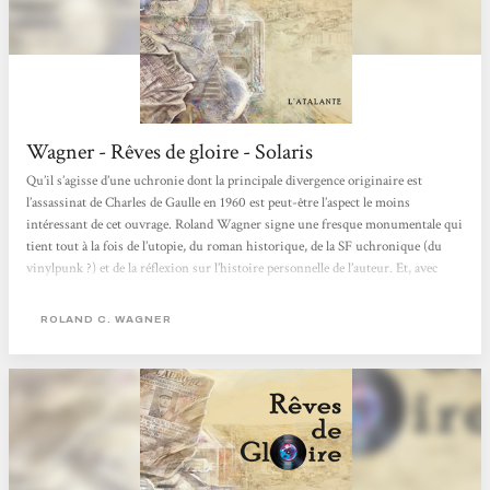
Wagner - Rêves de gloire - Solaris
Qu’il s’agisse d’une uchronie dont la principale divergence originaire est
l’assassinat de Charles de Gaulle en 1960 est peut-être l’aspect le moins
intéressant de cet ouvrage. Roland Wagner signe une fresque monumentale qui
tient tout à la fois de l’utopie, du roman historique, de la SF uchronique (du
vinylpunk ?) et de la réflexion sur l’histoire personnelle de l’auteur. Et, avec
tout ça, Rêves de gloire se lit d’une traite, l’auteur ayant depuis longtemps
maîtrisé l’art de ficeler une scène sans mots inutiles, percutante ou émouvante
ROLAND C. WAGNER
au...