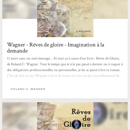
Wagner - Rêves de gloire - Imagination à la
demande
11 jours sans un seul message… Et tout ça à cause d’un livre : Rêves de Gloire,
de Roland C. Wagner. Tout le temps que je n’ai pas passé à dormir ou à vaquer à
des obligations professionnelles ou personnelles, je les ai passé à lire ce roman.
C’est de loin ce que Wagner a écrit de mieux et c’est un fan inconditionnel du
grand Roland qui vous le dit. Comme ce bijou est inracontable, je vais
seulement vous dire que :* ça se passe en Algérie entre 1961 et nos jours.* ce
ROLAND C. WAGNER
n’est pas la guerre d’Algérie que nous connaissons (mal) et Alger est
incroyablement différente.*...