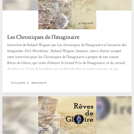
Les Chroniques de l’Imaginaire
Interview de Roland Wagner par Les chroniques de l’Imaginaire à l’occasion des
Imaginales 2012 Mureliane : Roland Wagner, bonjour, merci d'avoir accepté
cette interview pour les Chroniques de l'Imaginaire à propos de ton roman
Rêves de Gloire, qui vient d'obtenir le Grand Prix de l'Imaginaire, et du recueil
de textes Le Train de la réalité, qui se déroule dans le même univers, et qui
vient de sortir chez L'Atalante. Surtout à propos de Rêves de Gloire, roman
important dans le paysage de la SF, et de l'uchronie, et dans ta carrière, puisque
ROLAND C. WAGNER
c'est un roman plus ambitieux que ceux que tu as publiés jusqu'à...