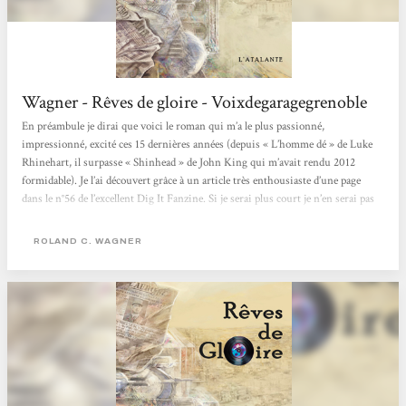
Wagner - Rêves de gloire - Voixdegaragegrenoble
En préambule je dirai que voici le roman qui m’a le plus passionné,
impressionné, excité ces 15 dernières années (depuis « L’homme dé » de Luke
Rhinehart, il surpasse « Shinhead » de John King qui m’avait rendu 2012
formidable). Je l’ai découvert grâce à un article très enthousiaste d’une page
dans le n°56 de l’excellent Dig It Fanzine. Si je serai plus court je n’en serai pas
moins enthousiaste !!! Livre Monde de 700 pages Rêves de gloire est une
‘uchronie Rock’ (mais bien sûr tellement plus que ça) où,...
ROLAND C. WAGNER