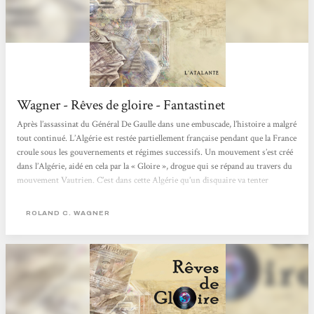
Wagner - Rêves de gloire - Fantastinet
Après l’assassinat du Général De Gaulle dans une embuscade, l’histoire a malgré
tout continué. L’Algérie est restée partiellement française pendant que la France
croule sous les gouvernements et régimes successifs. Un mouvement s’est créé
dans l’Algérie, aidé en cela par la « Gloire », drogue qui se répand au travers du
mouvement Vautrien. C’est dans cette Algérie qu’un disquaire va tenter
d’atteintre le Saint Graal en un disque du groupe « Les Glorieux Fellaghas ». Et
moi, au...
ROLAND C. WAGNER