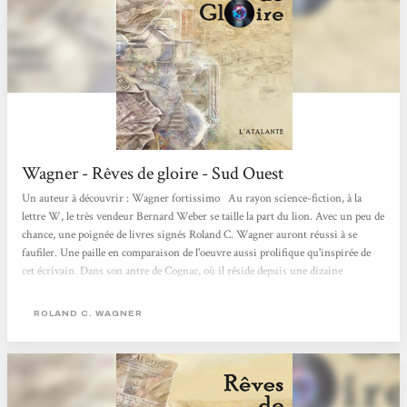
Wagner - Rêves de gloire - Sud Ouest
Un auteur à découvrir : Wagner fortissimo Au rayon science-fiction, à la
lettre W, le très vendeur Bernard Weber se taille la part du lion. Avec un peu de
chance, une poignée de livres signés Roland C. Wagner auront réussi à se
faufiler. Une paille en comparaison de l'oeuvre aussi prolifique qu'inspirée de
cet écrivain. Dans son antre de Cognac, où il réside depuis une dizaine
d'années, il mitonne des récits à l'imagination débridée. Pas de monstres
visqueux et de batailles au sabre laser. Non, chez Wagner, on assiste à des
ROLAND C. WAGNER
compétitions cérébrales...