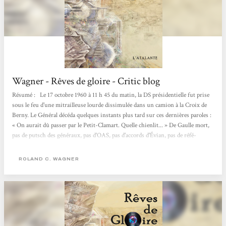
Wagner - Rêves de gloire - Critic blog
Résumé : Le 17 octobre 1960 à 11 h 45 du matin, la DS présidentielle fut prise
sous le feu d'une mitrail­leuse lourde dissimulée dans un camion à la Croix de
Berny. Le Général décéda quelques instants plus tard sur ces dernières paroles :
« On aurait dû passer par le Petit-Clamart. Quelle chienlit... » De Gaulle mort,
pas de putsch des généraux, pas d'OAS, pas d'accords d'Évian, pas de réfé­
rendum, et Alger reste française. De nos jours, à Alger, l'obsession d'un collec­
tionneur de disques pour une pièce...
ROLAND C. WAGNER