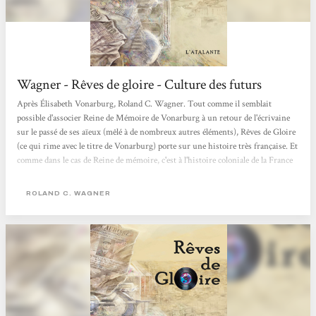
Wagner - Rêves de gloire - Culture des futurs
Après Élisabeth Vonarburg, Roland C. Wagner. Tout comme il semblait
possible d'associer Reine de Mémoire de Vonarburg à un retour de l'écrivaine
sur le passé de ses aïeux (mêlé à de nombreux autres éléments), Rêves de Gloire
(ce qui rime avec le titre de Vonarburg) porte sur une histoire très française. Et
comme dans le cas de Reine de mémoire, c'est à l'histoire coloniale de la France
que Wagner en a. Ce qui fait de ces deux ouvrages des romans post-coloniaux
dans tous les sens du mot. Ni l'un ni l'autre ne prétendent réhabiliter l'empire
ROLAND C. WAGNER
colonial français,...