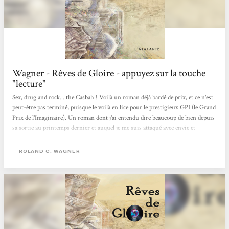
Wagner - Rêves de Gloire - appuyez sur la touche
"lecture"
Sex, drug and rock... the Casbah ! Voilà un roman déjà bardé de prix, et ce n'est
peut-être pas terminé, puisque le voilà en lice pour le prestigieux GPI (le Grand
Prix de l'Imaginaire). Un roman dont j'ai entendu dire beaucoup de bien depuis
sa sortie au printemps dernier et auquel je me suis attaqué avec envie et
gourmandise. Et il faut de l'appétit car les 700 pages de "Rêves de Gloire", de
Roland C. Wagner (en grand format chez l'Atalante), ne se dévorent pas d'une
ROLAND C. WAGNER
traite mais vous nourrissent pendant plusieurs jours. Une lecture dense,
intense, complexe mais passionnante, un roman...