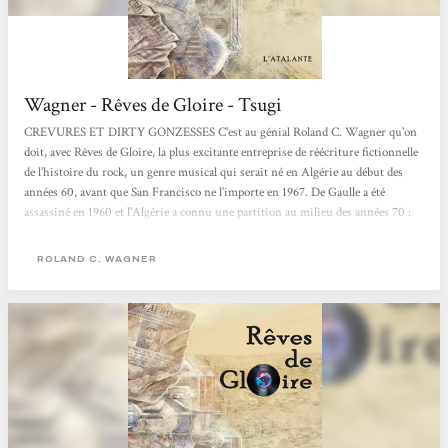
Wagner - Rêves de Gloire - Tsugi
CREVURES ET DIRTY GONZESSES C'est au génial Roland C. Wagner qu'on
doit, avec Rêves de Gloire, la plus excitante entreprise de réécriture fictionnelle
de l’histoire du rock, un genre musical qui serait né en Algérie au début des
années 60, avant que San Francisco ne l’importe en 1967. De Gaulle a été
assassiné en 1960 et l'Algérie a connu une partition au milieu des années 70 :
seule la ville d'Alger est restée française. Nous sommes au début du XXIe siècle
et un collectionneur de disques, spécialiste du "rock psychodélique", évoque ses
ROLAND C. WAGNER
souvenirs...