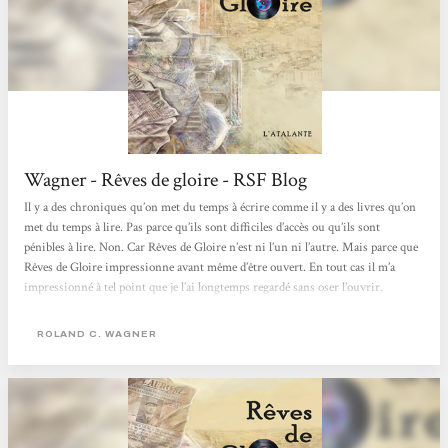
Wagner - Rêves de gloire - RSF Blog
Il y a des chroniques qu’on met du temps à écrire comme il y a des livres qu’on
met du temps à lire. Pas parce qu’ils sont difficiles d’accès ou qu’ils sont
pénibles à lire. Non. Car Rêves de Gloire n’est ni l’un ni l’autre. Mais parce que
Rêves de Gloire impressionne avant même d’être ouvert. En tout cas il m’a
impressionné à tel point que je l’ai longtemps regardé sans oser l’ouvrir.
Pourquoi ? Parce que c’est un pavé de 704 pages en grand format ? Un peu mais
il n’y a pas de longueurs,...
ROLAND C. WAGNER