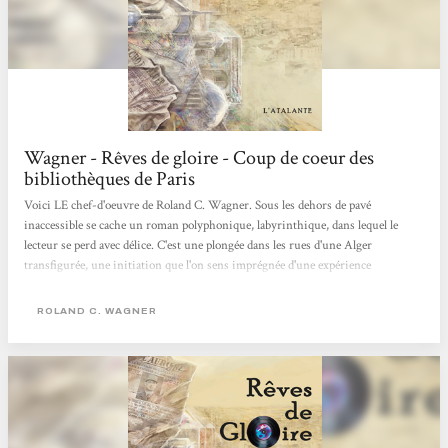
Wagner - Rêves de gloire - Coup de coeur des
bibliothèques de Paris
Voici LE chef-d'oeuvre de Roland C. Wagner. Sous les dehors de pavé
inaccessible se cache un roman polyphonique, labyrinthique, dans lequel le
lecteur se perd avec délice. C'est une plongée dans les rues d'une Alger
transfigurée, une initiation que l'on sens imprégnée d'une expérience
personnelle, le tout servi par une écriture irréprochable. Une perle rare dans
laquelle chacun saura trouver son bonheur. Coup de coeur 2011 du collectif de
ROLAND C. WAGNER
science-fiction des bibliothèques de prêt de la ville de Paris.