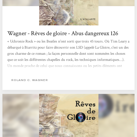
Wagner - Rêves de gloire - Abus dangereux 126
« Uchronie Rock » ou les Beatles n'ont sorti que trois 45 tours. Où Tim Leary a
débarqué à Biarritz pour faire découvrir son LSD (appelé La Gloire, c'est un des
gros charme de ce roman ; la façon personnelle dont sont nommées les choses
que ce soit les différentes chapelles du rock, les techniques informatiques…).
Un monde proche de celui que nous connaissons ou les petits éléments ont
divergé : Alger est devenue une commune autonome… Gros roman totalement
maîtrisé avec un mode narratif particulier fait de très courts « chapitres »
ROLAND C. WAGNER
racontés...