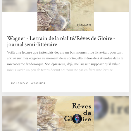
Wagner - Le train de la réalité/Rêves de Gloire -
journal semi-littéraire
Voilà une lecture que j'attendais depuis un bon moment. Le livre était pourtant
arrivé sur mes étagères au moment de sa sortie, elle-même déjà attendue dans le
microcosme fandomique. Son épaisseur, déjà, me laissait supposer qu'il valait
mieux avoir un peu de temps devant soi pour ne pas en faire une lecture
morcelée (ce qui, à mon avis, se prête peu aux romans de RCW en général). Ce
que j'en savais avant, c'est qu'il s'agissait d'une uchronie : et si de Gaule avait
ROLAND C. WAGNER
été assassiné en 1960 ? Et si Alger était devenue une enclave indépendante...