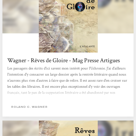
Wagner - Rêves de Gloire - Mag Presse Artigues
Les passagers des écrits d'ici savent mon intérêt pour l'Uchronie. J'ai d'ailleurs
l'intention d'y consacrer un large dossier après la rentrée littéraire quand nous
n'aurons plus rien d'autres à faire que de relire. Il est assez rare d'en croiser sur
les tables des libraires. Il est encore plus exceptionnel d'y voir des ouvrages
français, tant le pan de la supputation littéraire a été abandonné par nos
concitoyens. Dans " Rêves de Gloire ", il faut que vous acceptiez quelques
paramètres. De Gaulle est mort, dans un attentat, tout çà parce qu'il ne...
ROLAND C. WAGNER