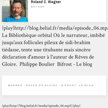
Roland C. Wagner
AUTEUR
{play}http://blog.belial.fr/media/episode_06.mp
La Bibliothèque orbital Où le narrateur, imbibé
jusqu'aux follicules pileux de sidi-brahim
tiédasse, tente une titubante mais sincère
déclaration d'amour à l'auteur de Rêves de
Gloire. Philippe Boulier Bifrost - Le blog
WAGNER - RÊVES DE GLOIRE - BIFROST, LE BLOG
{play}http://blog.belial.fr/media/episode_06.mp3{/play}