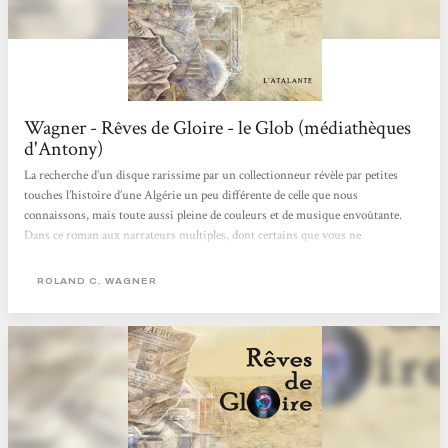
Wagner - Rêves de Gloire - le Glob (médiathèques
d'Antony)
La recherche d’un disque rarissime par un collectionneur révèle par petites
touches l’histoire d’une Algérie un peu différente de celle que nous
connaissons, mais toute aussi pleine de couleurs et de musique envoûtante.
Dans ce roman aux narrateurs multiples, dont certains que vous ne
rencontrerez qu’une seule fois, chaque témoignage contribue à recréer le climat
général, une vision d'ensemble de l’Algérie imaginée par R. C. Wagner. Pas de
ROLAND C. WAGNER
trame temporelle continue dans ces vies entrecroisées : le lecteur se retrouve
dans le présent ou le passé...