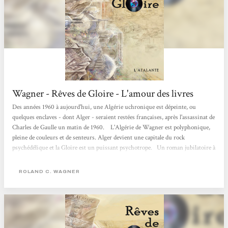
Wagner - Rêves de Gloire - L'amour des livres
Des années 1960 à aujourd'hui, une Algérie uchronique est dépeinte, ou
quelques enclaves - dont Alger - seraient restées françaises, après l'assassinat de
Charles de Gaulle un matin de 1960. L'Algérie de Wagner est polyphonique,
pleine de couleurs et de senteurs. Alger devient une capitale du rock
psychédélique et la Gloire est un puissant psychotrope. Un roman jubilatoire à
l'étonnante galerie de personnages et aux narrateurs multiples, dont Albert
Camus, bien entendu ! Science Fiction L'amour des Livres
ROLAND C. WAGNER