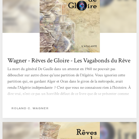
Wagner - Rêves de Gloire - Les Vagabonds du Rêve
La mort du général De Gaulle dans un attentat en 1960 ne pouvait pas
déboucher sur autre chose qu'une partition de l'Algérie. Vous ignoriez cette
partition qui, en gardant Alger et Oran dans le giron de la métropole, avait
rendu l'Algérie indépendante ? C'est que vous ne connaissez rien à l'histoire. À
dire vrai, n'est-ce pas un horrible défaut de ce livre que de se présenter comme
une utopie alors même que tout, dans la manière, en fait une histoire réelle ?
Un tour de force remarquable. Le récit lui-même n'en est pas un, assez
ROLAND C. WAGNER
inracontable, fait de plein de petits...