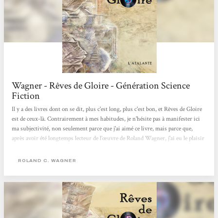
Wagner - Rêves de Gloire - Génération Science
Fiction
Il y a des livres dont on se dit, plus c'est long, plus c'est bon, et Rêves de Gloire
est de ceux-là. Contrairement à mes habitudes, je n'hésite pas à manifester ici
ma subjectivité, non seulement parce que j'ai aimé ce livre, mais parce que,
après avoir été longtemps lecteur de l’œuvre de Roland Wagner, j'ai eu le plaisir
d'être (à un niveau fort humble), l'un des « béta-lecteurs » de la première partie
de ce roman. Ainsi, même si ma critique se veut équilibrée, elle est aussi
ROLAND C. WAGNER
hommage à un travail de longue haleine, qui a demandé...