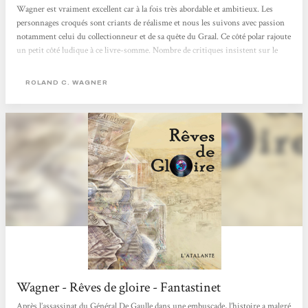
Wagner est vraiment excellent car à la fois très abordable et ambitieux. Les
personnages croqués sont criants de réalisme et nous les suivons avec passion
notamment celui du collectionneur et de sa quête du Graal. Ce côté polar rajoute
un petit côté ludique à ce livre-somme. Nombre de critiques insistent sur le
côté parfois autobiographique de ce livre, ceci explique sans doute cette
impression de vérité et de terrain connu qui s'exhale de l'œuvre au fur et à
ROLAND C. WAGNER
mesure...
Wagner - Rêves de gloire - Fantastinet
Après l’assassinat du Général De Gaulle dans une embuscade, l’histoire a malgré