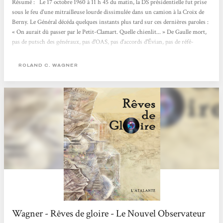
Résumé : Le 17 octobre 1960 à 11 h 45 du matin, la DS présidentielle fut prise
sous le feu d'une mitrail­leuse lourde dissimulée dans un camion à la Croix de
Berny. Le Général décéda quelques instants plus tard sur ces dernières paroles :
« On aurait dû passer par le Petit-Clamart. Quelle chienlit... » De Gaulle mort,
pas de putsch des généraux, pas d'OAS, pas d'accords d'Évian, pas de réfé­
rendum, et Alger reste française. De nos jours, à Alger, l'obsession d'un collec­
tionneur de disques pour une pièce...
ROLAND C. WAGNER
Wagner - Rêves de gloire - Le Nouvel Observateur