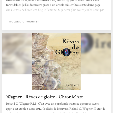
formidable). Je l’ai découvert grâce à un article très enthousiaste d’une page
dans le n°56 de l’excellent Dig It Fanzine. Si je serai plus court je n’en serai pas
moins enthousiaste !!! Livre Monde de 700 pages Rêves de gloire est une
‘uchronie Rock’ (mais bien sûr tellement plus que ça) où,...
ROLAND C. WAGNER
Wagner - Rêves de gloire - Chronic'Art
Roland C. Wagner R.I.P. C'est avec une profonde tristesse que nous avons
appris cet été (le 5 août 2012) le décès de l'écrivain Roland C. Wagner. Il était le