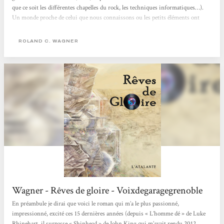
que ce soit les différentes chapelles du rock, les techniques informatiques…).
Un monde proche de celui que nous connaissons ou les petits éléments ont
divergé : Alger est devenue une commune autonome… Gros roman totalement
maîtrisé avec un mode narratif particulier fait de très courts « chapitres »
ROLAND C. WAGNER
racontés...
Wagner - Rêves de gloire - Voixdegaragegrenoble
En préambule je dirai que voici le roman qui m’a le plus passionné,
impressionné, excité ces 15 dernières années (depuis « L’homme dé » de Luke
Rhinehart, il surpasse « Shinhead » de John King qui m’avait rendu 2012