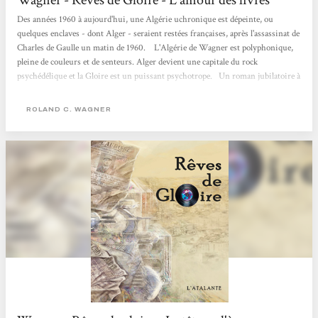
Wagner - Rêves de Gloire - L'amour des livres
Des années 1960 à aujourd'hui, une Algérie uchronique est dépeinte, ou
quelques enclaves - dont Alger - seraient restées françaises, après l'assassinat de
Charles de Gaulle un matin de 1960. L'Algérie de Wagner est polyphonique,
pleine de couleurs et de senteurs. Alger devient une capitale du rock
psychédélique et la Gloire est un puissant psychotrope. Un roman jubilatoire à
l'étonnante galerie de personnages et aux narrateurs multiples, dont Albert
Camus, bien entendu ! Science Fiction L'amour des Livres
ROLAND C. WAGNER