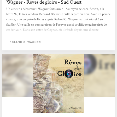
Wagner - Rêves de gloire - Sud Ouest
Un auteur à découvrir : Wagner fortissimo Au rayon science-fiction, à la
lettre W, le très vendeur Bernard Weber se taille la part du lion. Avec un peu de
chance, une poignée de livres signés Roland C. Wagner auront réussi à se
faufiler. Une paille en comparaison de l'oeuvre aussi prolifique qu'inspirée de
cet écrivain. Dans son antre de Cognac, où il réside depuis une dizaine
d'années, il mitonne des récits à l'imagination débridée. Pas de monstres
visqueux et de batailles au sabre laser. Non, chez Wagner, on assiste à des
ROLAND C. WAGNER
compétitions cérébrales...