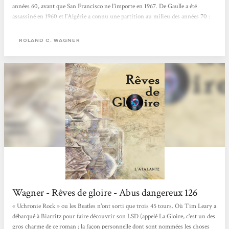
années 60, avant que San Francisco ne l’importe en 1967. De Gaulle a été
assassiné en 1960 et l'Algérie a connu une partition au milieu des années 70 :
seule la ville d'Alger est restée française. Nous sommes au début du XXIe siècle
et un collectionneur de disques, spécialiste du "rock psychodélique", évoque ses
ROLAND C. WAGNER
souvenirs...
Wagner - Rêves de gloire - Abus dangereux 126
« Uchronie Rock » ou les Beatles n'ont sorti que trois 45 tours. Où Tim Leary a
débarqué à Biarritz pour faire découvrir son LSD (appelé La Gloire, c'est un des
gros charme de ce roman ; la façon personnelle dont sont nommées les choses