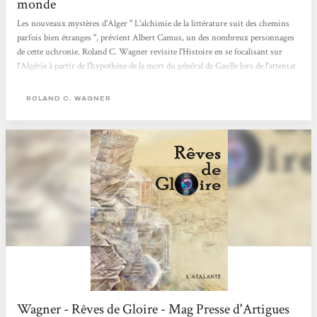
monde
Les nouveaux mystères d'Alger " L'alchimie de la littérature suit des chemins
parfois bien étranges ", prévient Albert Camus, un des nombreux personnages
de cette uchronie. Roland C. Wagner revisite l'Histoire en se focalisant sur
l'Algérie à partir de l'hypothèse de la mort du général de Gaulle lors de l'attentat
du Petit-Clamart. La passion de l'auteur pour le rock transmue les utopies
communautaires, les expériences mystiques, les conflits militaires et politiques
ROLAND C. WAGNER
en une fresque polyphonique et foisonnante. Nathalie Ruas Le français dans le
monde
Wagner - Rêves de Gloire - Mag Presse d'Artigues