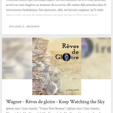
arrivé sur mes étagères au moment de sa sortie, elle-même déjà attendue dans le
microcosme fandomique. Son épaisseur, déjà, me laissait supposer qu'il valait
mieux avoir un peu de temps devant soi pour ne pas en faire une lecture
morcelée (ce qui, à mon avis, se prête peu aux romans de RCW en général). Ce
que j'en savais avant, c'est qu'il s'agissait d'une uchronie : et si de Gaule avait
ROLAND C. WAGNER
été assassiné en 1960 ? Et si Alger était devenue une enclave indépendante...
Wagner - Rêves de gloire - Keep Watching the Sky
@font-face { font-family: "Times New Roman"; }@font-face { font-family: