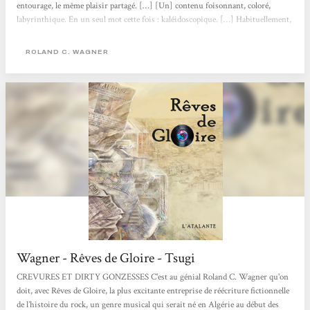
entourage, le même plaisir partagé. […] [Un] contenu foisonnant, coloré,
labyrinthique. En un seul mot cette fois : kaléidoscopique. […] Habituellement,
une uchronie présente un point de divergence historique ; à l’auteur ensuite de
décrire le monde tel qu’il aurait pu être. Mais Wagner multiplie les points de...
ROLAND C. WAGNER
Wagner - Rêves de Gloire - Tsugi
CREVURES ET DIRTY GONZESSES C'est au génial Roland C. Wagner qu'on
doit, avec Rêves de Gloire, la plus excitante entreprise de réécriture fictionnelle
de l’histoire du rock, un genre musical qui serait né en Algérie au début des