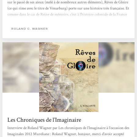
sur le passé de ses aïeux (mêlé à de nombreux autres éléments), Rêves de Gloire
(ce qui rime avec le titre de Vonarburg) porte sur une histoire très française. Et
comme dans le cas de Reine de mémoire, c'est à l'histoire coloniale de la France
que Wagner en a. Ce qui fait de ces deux ouvrages des romans post-coloniaux
dans tous les sens du mot. Ni l'un ni l'autre ne prétendent réhabiliter l'empire
ROLAND C. WAGNER
colonial français,...
Les Chroniques de l’Imaginaire
Interview de Roland Wagner par Les chroniques de l’Imaginaire à l’occasion des
Imaginales 2012 Mureliane : Roland Wagner, bonjour, merci d'avoir accepté