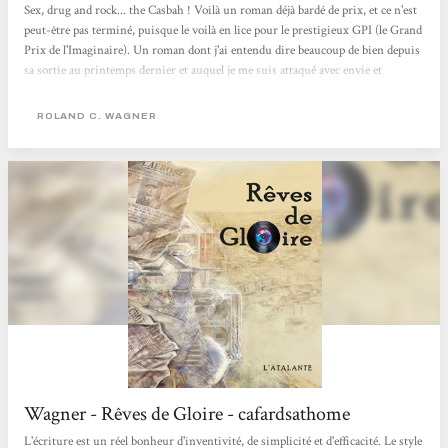
Sex, drug and rock... the Casbah ! Voilà un roman déjà bardé de prix, et ce n'est
peut-être pas terminé, puisque le voilà en lice pour le prestigieux GPI (le Grand
Prix de l'Imaginaire). Un roman dont j'ai entendu dire beaucoup de bien depuis
sa sortie au printemps dernier et auquel je me suis attaqué avec envie et
gourmandise. Et il faut de l'appétit car les 700 pages de "Rêves de Gloire", de
Roland C. Wagner (en grand format chez l'Atalante), ne se dévorent pas d'une
ROLAND C. WAGNER
traite mais vous nourrissent pendant plusieurs jours. Une lecture dense,
intense, complexe mais passionnante, un roman...
Wagner - Rêves de Gloire - cafardsathome
L'écriture est un réel bonheur d'inventivité, de simplicité et d'efficacité. Le style