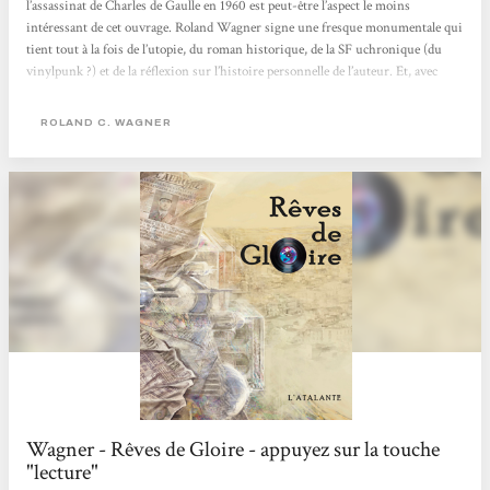
l’assassinat de Charles de Gaulle en 1960 est peut-être l’aspect le moins
intéressant de cet ouvrage. Roland Wagner signe une fresque monumentale qui
tient tout à la fois de l’utopie, du roman historique, de la SF uchronique (du
vinylpunk ?) et de la réflexion sur l’histoire personnelle de l’auteur. Et, avec
tout ça, Rêves de gloire se lit d’une traite, l’auteur ayant depuis longtemps
maîtrisé l’art de ficeler une scène sans mots inutiles, percutante ou émouvante
ROLAND C. WAGNER
au...
Wagner - Rêves de Gloire - appuyez sur la touche
"lecture"