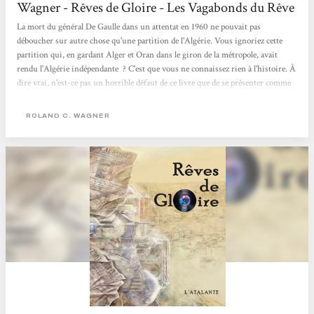
Wagner - Rêves de Gloire - Les Vagabonds du Rêve
La mort du général De Gaulle dans un attentat en 1960 ne pouvait pas
déboucher sur autre chose qu'une partition de l'Algérie. Vous ignoriez cette
partition qui, en gardant Alger et Oran dans le giron de la métropole, avait
rendu l'Algérie indépendante ? C'est que vous ne connaissez rien à l'histoire. À
dire vrai, n'est-ce pas un horrible défaut de ce livre que de se présenter comme
une utopie alors même que tout, dans la manière, en fait une histoire réelle ?
Un tour de force remarquable. Le récit lui-même n'en est pas un, assez
ROLAND C. WAGNER
inracontable, fait de plein de petits...