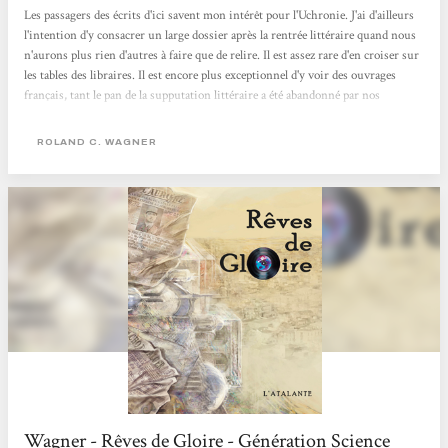
Les passagers des écrits d'ici savent mon intérêt pour l'Uchronie. J'ai d'ailleurs
l'intention d'y consacrer un large dossier après la rentrée littéraire quand nous
n'aurons plus rien d'autres à faire que de relire. Il est assez rare d'en croiser sur
les tables des libraires. Il est encore plus exceptionnel d'y voir des ouvrages
français, tant le pan de la supputation littéraire a été abandonné par nos
concitoyens. Dans "Rêves de Gloire", il faut que vous acceptiez quelques
paramètres. De Gaulle est mort, dans un attentat, tout ça parce qu'il ne voulait
ROLAND C. WAGNER
pas passer...
Wagner - Rêves de Gloire - Génération Science