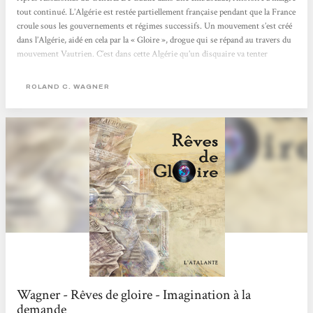
tout continué. L’Algérie est restée partiellement française pendant que la France
croule sous les gouvernements et régimes successifs. Un mouvement s’est créé
dans l’Algérie, aidé en cela par la « Gloire », drogue qui se répand au travers du
mouvement Vautrien. C’est dans cette Algérie qu’un disquaire va tenter
d’atteintre le Saint Graal en un disque du groupe « Les Glorieux Fellaghas ». Et
moi, au...
ROLAND C. WAGNER
Wagner - Rêves de gloire - Imagination à la
demande