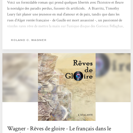
Voici un formidable roman qui prend quelques libertés avec l'histoire et fleure
la nostalgie des paradis perdus, fussent-ils artificiels. A Biarritz, Timothy
Leary fait planer une jeunesse en mal d'amour et de paix, tandis que dans les
rues d'Alger restée française - de Gaulle est mort assassiné -, un passionné de
vinyles rares rêve de mettre la main sur l'unique disque des Gorieux Fellaghas,
réputé maudit. Plusieurs narrateurs prêtent leur voix à cette uchronie douce-
amère qui promet de devenir un classique. Philippe Hupp Le Nouvel
ROLAND C. WAGNER
Observateur
Wagner - Rêves de gloire - Le français dans le