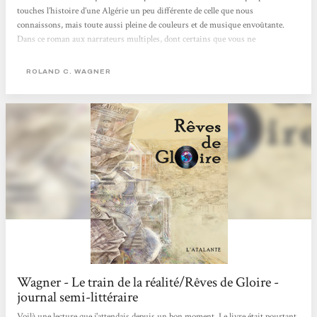
touches l’histoire d’une Algérie un peu différente de celle que nous
connaissons, mais toute aussi pleine de couleurs et de musique envoûtante.
Dans ce roman aux narrateurs multiples, dont certains que vous ne
rencontrerez qu’une seule fois, chaque témoignage contribue à recréer le climat
général, une vision d'ensemble de l’Algérie imaginée par R. C. Wagner. Pas de
ROLAND C. WAGNER
trame temporelle continue dans ces vies entrecroisées : le lecteur se retrouve
dans le présent ou le passé...
Wagner - Le train de la réalité/Rêves de Gloire -
journal semi-littéraire
Voilà une lecture que j'attendais depuis un bon moment. Le livre était pourtant