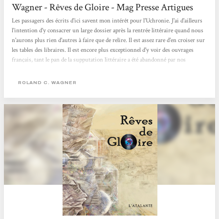
Wagner - Rêves de Gloire - Mag Presse Artigues
Les passagers des écrits d'ici savent mon intérêt pour l'Uchronie. J'ai d'ailleurs
l'intention d'y consacrer un large dossier après la rentrée littéraire quand nous
n'aurons plus rien d'autres à faire que de relire. Il est assez rare d'en croiser sur
les tables des libraires. Il est encore plus exceptionnel d'y voir des ouvrages
français, tant le pan de la supputation littéraire a été abandonné par nos
concitoyens. Dans " Rêves de Gloire ", il faut que vous acceptiez quelques
paramètres. De Gaulle est mort, dans un attentat, tout çà parce qu'il ne...
ROLAND C. WAGNER