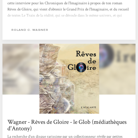
cette interview pour les Chroniques de l'Imaginaire à propos de ton roman
Rêves de Gloire, qui vient d'obtenir le Grand Prix de l'Imaginaire, et du recueil
de textes Le Train de la réalité, qui se déroule dans le même univers, et qui
vient de sortir chez L'Atalante. Surtout à propos de Rêves de Gloire, roman
important dans le paysage de la SF, et de l'uchronie, et dans ta carrière, puisque
ROLAND C. WAGNER
c'est un roman plus ambitieux que ceux que tu as publiés jusqu'à...
Wagner - Rêves de Gloire - le Glob (médiathèques
d'Antony)
La recherche d’un disque rarissime par un collectionneur révèle par petites