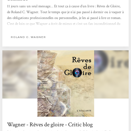
11 jours sans un seul message… Et tout ça à cause d’un livre : Rêves de Gloire,
de Roland C. Wagner. Tout le temps que je n’ai pas passé à dormir ou à vaquer à
des obligations professionnelles ou personnelles, je les ai passé à lire ce roman.
C’est de loin ce que Wagner a écrit de mieux et c’est un fan inconditionnel du
grand Roland qui vous le dit. Comme ce bijou est inracontable, je vais
seulement vous dire que :* ça se passe en Algérie entre 1961 et nos jours.* ce
ROLAND C. WAGNER
n’est pas la guerre d’Algérie que nous connaissons (mal) et Alger est
incroyablement différente.*...
Wagner - Rêves de gloire - Critic blog