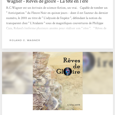
Wagner - Rêves de gloire - La tête en l'ère
R.C.Wagner est un écrivain de science-fiction, un vrai. Capable de tomber un
" Anticipation " du Fleuve Noir en quinze jours - dont il est l'auteur du dernier
numéro, le 2001 au titre de " L'odyssée de l'espèce ", défendant la notion du
transparent chez " L'Atalante " sous de magnifiques couvertures de Philippe
Caza, Roland s'enferme plusieurs années pour réaliser son " rêve ". " Rêves de
gloire " est né. Nous nous sommes un peu bagarrés pour l'avoir en avant-
première à imaJn'ère...
ROLAND C. WAGNER