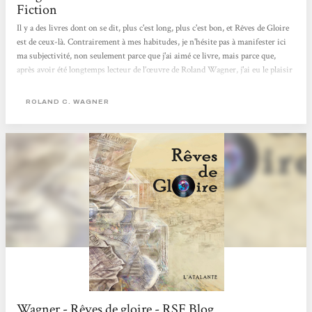
Fiction
Il y a des livres dont on se dit, plus c'est long, plus c'est bon, et Rêves de Gloire
est de ceux-là. Contrairement à mes habitudes, je n'hésite pas à manifester ici
ma subjectivité, non seulement parce que j'ai aimé ce livre, mais parce que,
après avoir été longtemps lecteur de l’œuvre de Roland Wagner, j'ai eu le plaisir
d'être (à un niveau fort humble), l'un des « béta-lecteurs » de la première partie
de ce roman. Ainsi, même si ma critique se veut équilibrée, elle est aussi
ROLAND C. WAGNER
hommage à un travail de longue haleine, qui a demandé...
Wagner - Rêves de gloire - RSF Blog