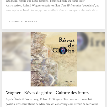
seul punk-hippie que nous aimions. Formé à l'école du Fleur Noir
Anticipation, Roland Wagner traçait le sillon d'un SF française "populaire", au
sens le plus noble du terme, qui ne souffrait d'aucun complexe vis-à-vis de la
littérature générale ou de l'écrasante grande soeur anglo-saxonne. Prolifique
(plus de cent nouvelles, une cinquantaine de romans et de traductions en
ROLAND C. WAGNER
pagaille), l'auteur des Futurs Mystères...
Wagner - Rêves de gloire - Culture des futurs
Après Élisabeth Vonarburg, Roland C. Wagner. Tout comme il semblait
possible d'associer Reine de Mémoire de Vonarburg à un retour de l'écrivaine