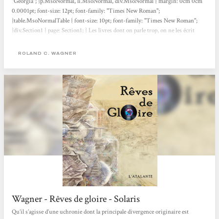
"Georgia"; }p.MsoNormal, li.MsoNormal, div.MsoNormal { margin: 0cm 0cm
0.0001pt; font-size: 12pt; font-family: "Times New Roman";
}table.MsoNormalTable { font-size: 10pt; font-family: "Times New Roman";
}div.Section1 { page: Section1; } Les livres dont on parle trop, on ne les écrit
jamais, dit depuis des temps immémoriaux la sagesse du petit peuple des
écrivains. Je me souviens de vacances à la campagne, il y a bientôt quinze ans de
ROLAND C. WAGNER
cela, où Roland m’avait longuement entretenu de son uchronie algérienne —
qui commençait par l’irruption...
Wagner - Rêves de gloire - Solaris
Qu’il s’agisse d’une uchronie dont la principale divergence originaire est