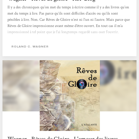
Il y a des chroniques qu’on met du temps à écrire comme il y a des livres qu’on
met du temps à lire. Pas parce qu’ils sont difficiles d’accès ou qu’ils sont
pénibles à lire. Non. Car Rêves de Gloire n’est ni l’un ni l’autre. Mais parce que
Rêves de Gloire impressionne avant même d’être ouvert. En tout cas il m’a
impressionné à tel point que je l’ai longtemps regardé sans oser l’ouvrir.
Pourquoi ? Parce que c’est un pavé de 704 pages en grand format ? Un peu mais
il n’y a pas de longueurs,...
ROLAND C. WAGNER