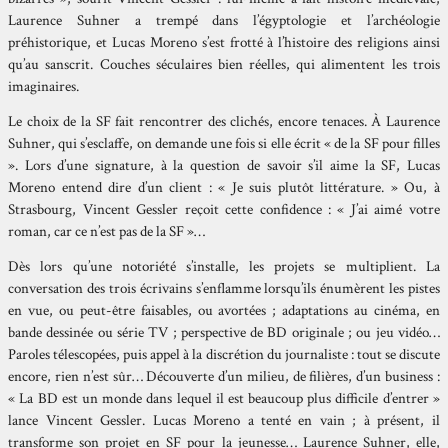
Laurence Suhner a trempé dans l’égyptologie et l’archéologie
préhistorique, et Lucas Moreno s’est frotté à l’histoire des religions ainsi
qu’au sanscrit. Couches séculaires bien réelles, qui alimentent les trois
imaginaires.
Le choix de la SF fait rencontrer des clichés, encore tenaces. À Laurence
Suhner, qui s’esclaffe, on demande une fois si elle écrit « de la SF pour filles
». Lors d’une signature, à la question de savoir s’il aime la SF, Lucas
Moreno entend dire d’un client : « Je suis plutôt littérature. » Ou, à
Strasbourg, Vincent Gessler reçoit cette confidence : « J’ai aimé votre
roman, car ce n’est pas de la SF »…
Dès lors qu’une notoriété s’installe, les projets se multiplient. La
conversation des trois écrivains s’enflamme lorsqu’ils énumèrent les pistes
en vue, ou peut-être faisables, ou avortées ; adaptations au cinéma, en
bande dessinée ou série TV ; perspective de BD originale ; ou jeu vidéo…
Paroles télescopées, puis appel à la discrétion du journaliste : tout se discute
encore, rien n’est sûr… Découverte d’un milieu, de filières, d’un business :
« La BD est un monde dans lequel il est beaucoup plus difficile d’entrer »
lance Vincent Gessler. Lucas Moreno a tenté en vain ; à présent, il
transforme son projet en SF pour la jeunesse… Laurence Suhner, elle,