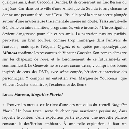
quelques amis, dont Crocodile Bundee. Et ils croiseront un Luc Besson ou
un Jésus. Car dans cette ville d’une Amérique du Sud du futur, chacun se
donne une personnalité – sauf Tessa. Pis, elle perd la sienne : cette plongée
autour d’une mystérieuse trace mentale amène un doute, Tessa aurait-elle
été, d’une certaine manière, programmée, voire inventée ? L’investigation
devient dangereuse pour elle et ses amis. La narration paraîtra parfois,
peut-être, un brin touffue, comme trop immergée dans l’univers de
l’auteur ; mais après l’élégant
Cygnis
et sa quête post-apocalyptique,
Mimosa
confirme les ressources de Vincent Guessler. Son roman démarre
sur les chapeaux de roue, et le foisonnement de ce futurisme-là est
communicatif. Le Genevois ne se refuse aucun extra, y compris des bonus
inspirés de ceux des DVD, avec scène coupée, bêtisier et interview des
personnages. Y compris un entretien avec Marguerite Yourcenar, que
Vincent Gessler « admire », l’exubérance des fleurs.
Lucas Moreno,
Singulier Pluriel
« Trouver les mots » est le titre d’une des nouvelles du recueil
Singulier
Pluriel
. Un beau texte, sorte de chronique martienne pessimiste, dans
laquelle le conteur d’une expédition partie explorer une nouvelle planète
constate la déréliction ambiante. À une telle expédition, il faut un