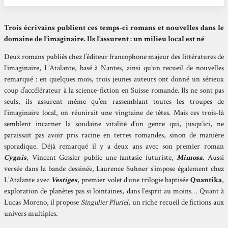
Trois écrivains publient ces temps-ci romans et nouvelles dans le
domaine de l’imaginaire. Ils l’assurent : un milieu local est né
Deux romans publiés chez l’éditeur francophone majeur des littératures de
l’imaginaire, L’Atalante, basé à Nantes, ainsi qu’un recueil de nouvelles
remarqué : en quelques mois, trois jeunes auteurs ont donné un sérieux
coup d’accélérateur à la science-fiction en Suisse romande. Ils ne sont pas
seuls, ils assurent même qu’en rassemblant toutes les troupes de
l’imaginaire local, on réunirait une vingtaine de têtes. Mais ces trois-là
semblent incarner la soudaine vitalité d’un genre qui, jusqu’ici, ne
paraissait pas avoir pris racine en terres romandes, sinon de manière
sporadique. Déjà remarqué il y a deux ans avec son premier roman
Cygnis
, Vincent Gessler publie une fantasie futuriste,
Mimosa
. Aussi
versée dans la bande dessinée, Laurence Suhner s’impose également chez
L’Atalante avec
Vestiges
, premier volet d’une trilogie baptisée
Quantika
,
exploration de planètes pas si lointaines, dans l’esprit au moins… Quant à
Lucas Moreno, il propose
Singulier Pluriel
, un riche recueil de fictions aux
univers multiples.