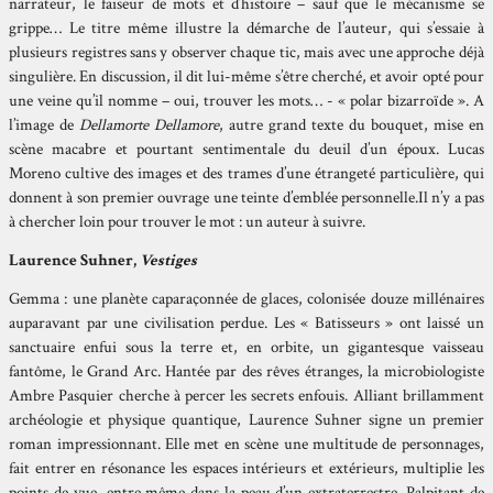
narrateur, le faiseur de mots et d’histoire – sauf que le mécanisme se
grippe… Le titre même illustre la démarche de l’auteur, qui s’essaie à
plusieurs registres sans y observer chaque tic, mais avec une approche déjà
singulière. En discussion, il dit lui-même s’être cherché, et avoir opté pour
une veine qu’il nomme – oui, trouver les mots… - « polar bizarroïde ». A
l’image de
Dellamorte Dellamore
, autre grand texte du bouquet, mise en
scène macabre et pourtant sentimentale du deuil d’un époux. Lucas
Moreno cultive des images et des trames d’une étrangeté particulière, qui
donnent à son premier ouvrage une teinte d’emblée personnelle.Il n’y a pas
à chercher loin pour trouver le mot : un auteur à suivre.
Laurence Suhner,
Vestiges
Gemma : une planète caparaçonnée de glaces, colonisée douze millénaires
auparavant par une civilisation perdue. Les « Batisseurs » ont laissé un
sanctuaire enfui sous la terre et, en orbite, un gigantesque vaisseau
fantôme, le Grand Arc. Hantée par des rêves étranges, la microbiologiste
Ambre Pasquier cherche à percer les secrets enfouis. Alliant brillamment
archéologie et physique quantique, Laurence Suhner signe un premier
roman impressionnant. Elle met en scène une multitude de personnages,
fait entrer en résonance les espaces intérieurs et extérieurs, multiplie les
points de vue, entre même dans la peau d’un extraterrestre. Palpitant de