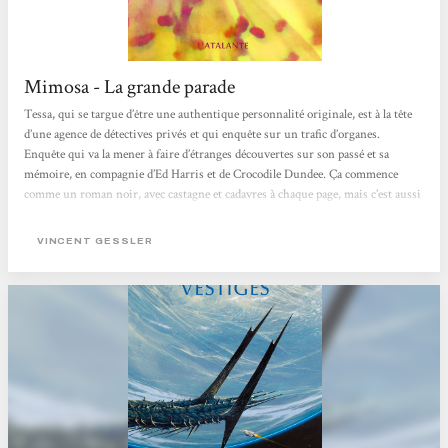
Mimosa - La grande parade
Tessa, qui se targue d’être une authentique personnalité originale, est à la tête
d’une agence de détectives privés et qui enquête sur un trafic d’organes.
Enquête qui va la mener à faire d’étranges découvertes sur son passé et sa
mémoire, en compagnie d’Ed Harris et de Crocodile Dundee. Ça commence
comme un roman noir, avec castagne et cadavres à chaque page, mais c’est aussi
une quête d’identité, de ces sosies qui se cherchent en copiant, de clones qui ne
savent pas toujours qu’ils en sont, et de Tessa, qui se veut unique. Roman...
VINCENT GESSLER