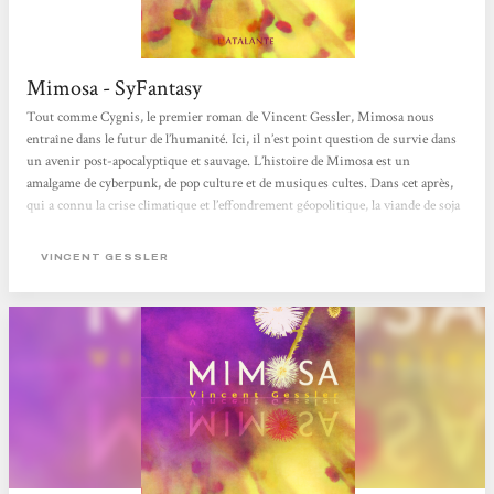
Mimosa - SyFantasy
Tout comme Cygnis, le premier roman de Vincent Gessler, Mimosa nous
entraîne dans le futur de l’humanité. Ici, il n’est point question de survie dans
un avenir post-apocalyptique et sauvage. L’histoire de Mimosa est un
amalgame de cyberpunk, de pop culture et de musiques cultes. Dans cet après,
qui a connu la crise climatique et l’effondrement géopolitique, la viande de soja
côtoie les interfaces neuronales. Vous rêviez de voir Crocodile Dundee
conduire un side-car dans des favelas moites, avant d’affronter des néo-nazis
VINCENT GESSLER
français ? Alors en route pour Santa Anna. C’est comment l’avenir ? La...