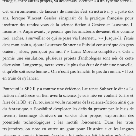
trilogie, entre autres projets, va désormais l’occuper « à un rythme serré ».
Cet environnement de faiseurs de mondes s’est structuré il y a juste dix
ans, lorsque Vincent Gessler s’inspirait de la pratique française pour
instituer des rendez-vous de la science-fiction à Genève et Lausanne. Il
raconte : « Auparavant, je pensais que les amateurs devaient être comme
moi, cachés, à surveiller ce qui se passe via Internet… » « Jusque-là, j’étais
dans mon coin », ajoute Laurence Suhner : « Puis j’ai constaté que des gens
osaient ; alors, pourquoi pas moi ? » Lucas Moreno complète : « Cela a
permis une émulation, plusieurs projets d’anthologies sont nés de cette
discussion. Longtemps, notre vœux le plus fou était de finir une nouvelle,
et qu’elle soit assez bonne… On n’osait pas franchir le pas du roman. » Il est
en train de s’y lancer.
Pourquoi la SF ? Il y a comme une évidence. Laurence Suhner le dit : « La
fiction m’intéresse en lien avec la science. Je suis née en voulant écrire et
faire de la BD, et j’ai toujours voulu raconter de la science-fiction ainsi que
du fantastique. » Possibilité d’explorer les défis du présent par le biais de
l’avenir, façonnage d’univers au service d’un propos, exploration des
potentiels technologiques ; les motifs foisonnent. Dans les trois
trajectoires, on note en outre un goût pour l’histoire « et les langues
bizarres », sourit Vincent Gessler : lui-même a fait histoire médiévale,