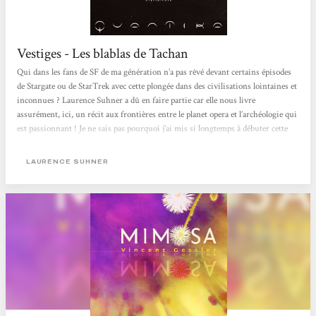
Vestiges - Les blablas de Tachan
Qui dans les fans de SF de ma génération n’a pas rêvé devant certains épisodes
de Stargate ou de StarTrek avec cette plongée dans des civilisations lointaines et
inconnues ? Laurence Suhner a dû en faire partie car elle nous livre
assurément, ici, un récit aux frontières entre le planet opera et l’archéologie qui
est passionnant ! Je ne sais pas pourquoi j’ai mis si longtemps à débuter cette
trilogie. Ah si ! La longueur des volumes me faisait peur. Pourtant dès que j’ai
démarré, j’ai senti que ce serait un vrai page-turner et ce fut totalement. Dans...
LAURENCE SUHNER