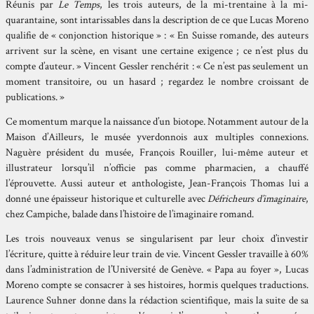
Réunis par
Le Temps
, les trois auteurs, de la mi-trentaine à la mi-
quarantaine, sont intarissables dans la description de ce que Lucas Moreno
qualifie de « conjonction historique » : « En Suisse romande, des auteurs
arrivent sur la scène, en visant une certaine exigence ; ce n’est plus du
compte d’auteur. » Vincent Gessler renchérit : « Ce n’est pas seulement un
moment transitoire, ou un hasard ; regardez le nombre croissant de
publications. »
Ce momentum marque la naissance d’un biotope. Notamment autour de la
Maison d’Ailleurs, le musée yverdonnois aux multiples connexions.
Naguère président du musée, François Rouiller, lui-même auteur et
illustrateur lorsqu’il n’officie pas comme pharmacien, a chauffé
l’éprouvette. Aussi auteur et anthologiste, Jean-François Thomas lui a
donné une épaisseur historique et culturelle avec
Défricheurs d’imaginaire
,
chez Campiche, balade dans l’histoire de l’imaginaire romand.
Les trois nouveaux venus se singularisent par leur choix d’investir
l’écriture, quitte à réduire leur train de vie. Vincent Gessler travaille à 60%
dans l’administration de l’Université de Genève. « Papa au foyer », Lucas
Moreno compte se consacrer à ses histoires, hormis quelques traductions.
Laurence Suhner donne dans la rédaction scientifique, mais la suite de sa