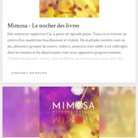
Mimosa - Le nocher des livres
Des aventures explosives Car à peine cet épisode passé, Tessa va se trouver au
centre d’un maelström bouillonnant et violent. De multiples intérêts sont en
jeu, plusieurs groupes de tueurs, voleurs, assassins sont mêlés à cet imbroglio
dont les tenants et les aboutissants vont nous apparaître progressivement.
Comme des poupées russes : une révélation en entraîne une autre, avec des
bouleversements parfois vertigineux à la clef. Et des cadavres aussi. Parce qu’il
en tombe un certain nombre. Je n’en dirai pas plus pour ne pas déflorer
VINCENT GESSLER
l’intrigue. Mais je veux préciser...