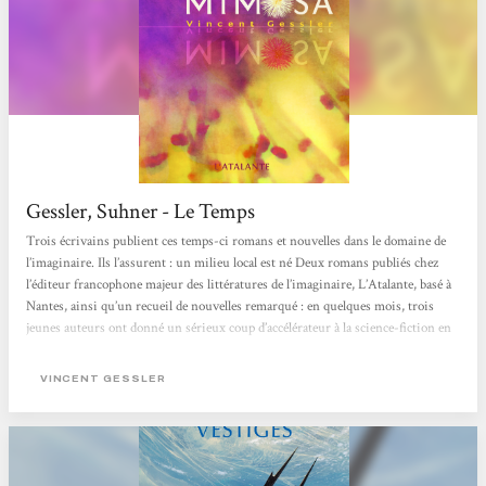
Gessler, Suhner - Le Temps
Trois écrivains publient ces temps-ci romans et nouvelles dans le domaine de
l’imaginaire. Ils l’assurent : un milieu local est né Deux romans publiés chez
l’éditeur francophone majeur des littératures de l’imaginaire, L’Atalante, basé à
Nantes, ainsi qu’un recueil de nouvelles remarqué : en quelques mois, trois
jeunes auteurs ont donné un sérieux coup d’accélérateur à la science-fiction en
Suisse romande. Ils ne sont pas seuls, ils assurent même qu’en rassemblant
toutes les troupes de l’imaginaire local, on réunirait une vingtaine...
VINCENT GESSLER