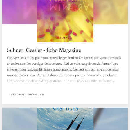
Suhner, Gessler - Echo Magazine
Cap vers les étoiles pour une nouvelle génération De jeunes écrivains romands
affectionnant les vertiges de la science-fiction et les angoisses du fantastique
émergent sur la scène littéraire francophone. Ce n’est en rien une mode, mais
un vrai phénomène. Appelé à durer? Suite vampirique la semaine prochaine.
L’espace comme champ d’explorations infinies. De jeunes auteurs locaux –
Vincent Gessler, Lucas Moreno et Laurence Suhner – partent à la conquête des
mondes, qu’ils soient d’ailleurs ou intimes. La Suisse traîne une réputation...
VINCENT GESSLER