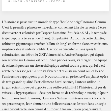
SUHNER - VESTIGES - LECTEUR
L'histoire se passe sur un monde de type "boule de neige" nommé Gemma.
C'est la première planète extra-solaire, convenant à la vie terrestre à être
découverte et colonisée par l'espèce humaine (Située à 6.5 AL, le temps de
trajet depuis la terre est de 17 ans). Singularité : Autour de cette planète,
orbite un gigantesque artefact (62km de long) en forme d'arc, mystérieux,
impénétrable et indestructible. L'action se déroule 170 ans après la
colonisation, au début du XXIVième siècle. Ambre Pasquier, qui depuis
son arrivée sur Gemma est omnubilée par des rêves, va diriger une équipe
de scientifiques sur un site archélogique enfoui sous la glace, qui lui a été
révélé par ses songes. Ce site va s'avérer être aussi un point où les lois de
l'univers ne s'appliquent plus. Nous sommes en présence d'un planet opéra
de très grande qualité. Partiellement hard-science, l'auteur utilise un
jargon scientifique qui apporte une réelle crédibilité à l'histoire. Ici pas de
vaisseaux hyperspatiaux - de super héros ou de technologie exotique (pour
les humains tout du moins). Laurence Suhner s'intéresse aussi à la vie de
ses personnages, leur donnant une belle consistance, le tout dans un style
assez décontracté, non dénué d'humour. Une incursion progressive du