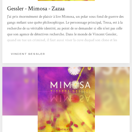
Gessler - Mimosa - Zazaa
J'ai pris énormément de plaisir à lire Mimosa, un polar sous fond de guerre des
gangs mêlant une quête philosophique. Le personnage principal, Tessa, est à la
recherche de sa véritable identité, au point de se demander si elle n'est pas celle
que son agence de détectives recherche. Dans le monde de Vincent Gessler,
quand on tue un criminel, il faut aussi viser la cuve duquel son clone et les
suivants pourraient sortir. C'est compliqué l'immortalité ! Quand on a des
clones, des jumelles qui nous vénèrent comme "l'originale", que notre mère
VINCENT GESSLER
possessive est une IA, la question de l'identité...