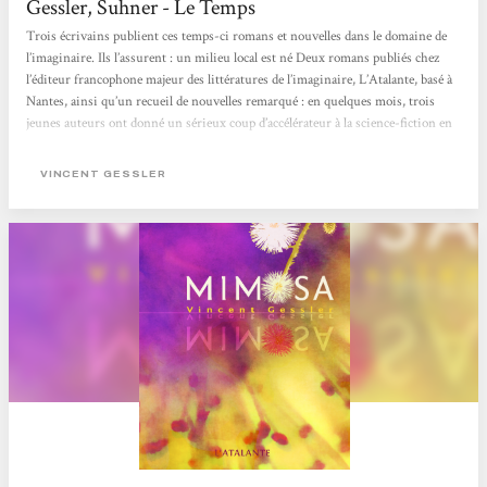
Gessler, Suhner - Le Temps
Trois écrivains publient ces temps-ci romans et nouvelles dans le domaine de
l’imaginaire. Ils l’assurent : un milieu local est né Deux romans publiés chez
l’éditeur francophone majeur des littératures de l’imaginaire, L’Atalante, basé à
Nantes, ainsi qu’un recueil de nouvelles remarqué : en quelques mois, trois
jeunes auteurs ont donné un sérieux coup d’accélérateur à la science-fiction en
Suisse romande. Ils ne sont pas seuls, ils assurent même qu’en rassemblant
toutes les troupes de l’imaginaire local, on réunirait une vingtaine...
VINCENT GESSLER