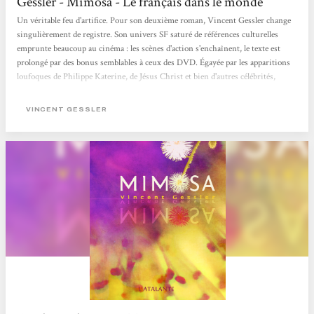
Gessler - Mimosa - Le français dans le monde
Un véritable feu d'artifice. Pour son deuxième roman, Vincent Gessler change
singulièrement de registre. Son univers SF saturé de références culturelles
emprunte beaucoup au cinéma : les scènes d'action s'enchaînent, le texte est
prolongé par des bonus semblables à ceux des DVD. Égayée par les apparitions
loufoques de Philippe Katerine, de Jésus Christ et bien d'autres célébrités,
l'intrigue intègre une réflexion sur l'identité, la filiation, la manipulation, la
peur de disparaître et les souvenirs. Le français dans le...
VINCENT GESSLER