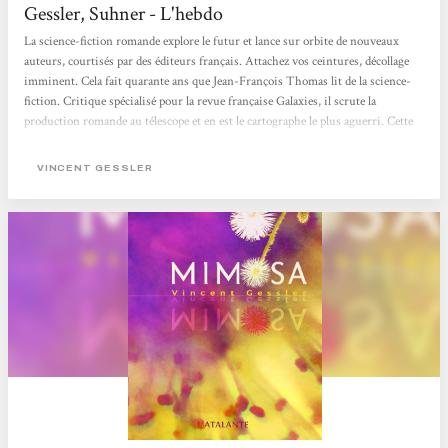
Gessler, Suhner - L'hebdo
La science-fiction romande explore le futur et lance sur orbite de nouveaux
auteurs, courtisés par des éditeurs français. Attachez vos ceintures, décollage
imminent. Cela fait quarante ans que Jean-François Thomas lit de la science-
fiction. Critique spécialisé pour la revue française Galaxies, il scrute la
production romande au télescope et en est le cartographe le plus aguerri. Cette
année, il a vu cette galaxie trop peu connue entrer en effervescence avec, coup
sur coup, quatre publications. Le genre, déclaré moribond au niveau mondial
VINCENT GESSLER
(et phagocyté par la fantasy), paraît en plein essor...