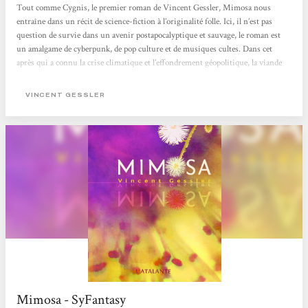
Tout comme Cygnis, le premier roman de Vincent Gessler, Mimosa nous
entraîne dans un récit de science-fiction à l’originalité folle. Ici, il n’est pas
question de survie dans un avenir postapocalyptique et sauvage, le roman est
un amalgame de cyberpunk, de pop culture et de musiques cultes. Dans cet
après qui a connu la crise climatique et l’effondrement géopolitique, la viande
de soja côtoie les interfaces neuronales. Mais surtout, on peut voir Crocodile
Dundee conduire un side-car dans des favelas moites avant d’affronter des
VINCENT GESSLER
néonazis français ! Vous aimeriez en savoir plus ? Alors en route pour Santa
Anna. «...
Mimosa - SyFantasy