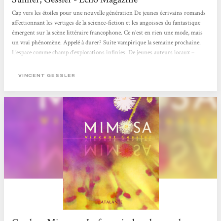
Cap vers les étoiles pour une nouvelle génération De jeunes écrivains romands
affectionnant les vertiges de la science-fiction et les angoisses du fantastique
émergent sur la scène littéraire francophone. Ce n’est en rien une mode, mais
un vrai phénomène. Appelé à durer? Suite vampirique la semaine prochaine.
L’espace comme champ d’explorations infinies. De jeunes auteurs locaux –
Vincent Gessler, Lucas Moreno et Laurence Suhner – partent à la conquête des
mondes, qu’ils soient d’ailleurs ou intimes. La Suisse traîne une réputation...
VINCENT GESSLER