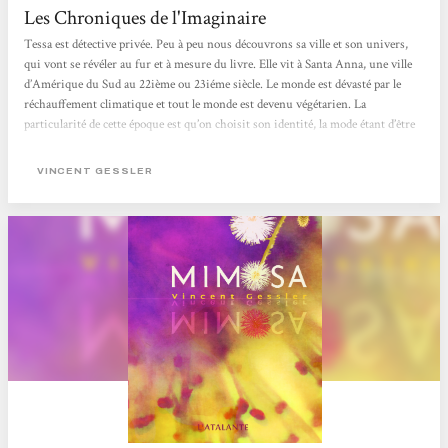
Les Chroniques de l'Imaginaire
Tessa est détective privée. Peu à peu nous découvrons sa ville et son univers,
qui vont se révéler au fur et à mesure du livre. Elle vit à Santa Anna, une ville
d’Amérique du Sud au 22ième ou 23iéme siècle. Le monde est dévasté par le
réchauffement climatique et tout le monde est devenu végétarien. La
particularité de cette époque est qu’on choisit son identité, la mode étant d’être
le sosie d’une célébrité réelle ou fictive du 20ième siècle. C’est ainsi que nous
allons croiser...
VINCENT GESSLER