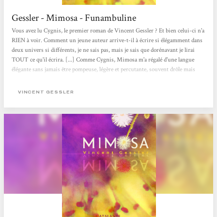
Gessler - Mimosa - Funambuline
Vous avez lu Cygnis, le premier roman de Vincent Gessler ? Et bien celui-ci n'a
RIEN à voir. Comment un jeune auteur arrive-t-il à écrire si élégamment dans
deux univers si différents, je ne sais pas, mais je sais que dorénavant je lirai
TOUT ce qu'il écrira. [...] Comme Cygnis, Mimosa m'a régalé d'une langue
élégante sans jamais être pompeuse, légère et percutante, souvent drôle mais
néanmoins profonde. Elle peut être théâtre, dialogues argotiques ou
paragraphes philosophiques, j'ai rarement lu un roman formellement aussi
VINCENT GESSLER
original et libre. ...