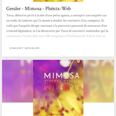
Gessler - Mimosa - Phénix-Web
Tessa, détective privé à la tête d’une petite agence, a entrepris une enquête sur
un trafic de cadavres qui l’a menée à étudier les souvenirs d’un comparse. Et
voilà que l’enquête dérape, tournant à la poursuite ponctuée de massacres d’un
criminel légendaire, et à la découverte par Tessa de souvenirs inattendus qui la
concernent. Le tout dans une ville imaginaire d’Amérique du Sud où tous se
déguisent en personnages célèbres de l’histoire ou des arts, ce qui permet à
l’auteur de présenter...
VINCENT GESSLER