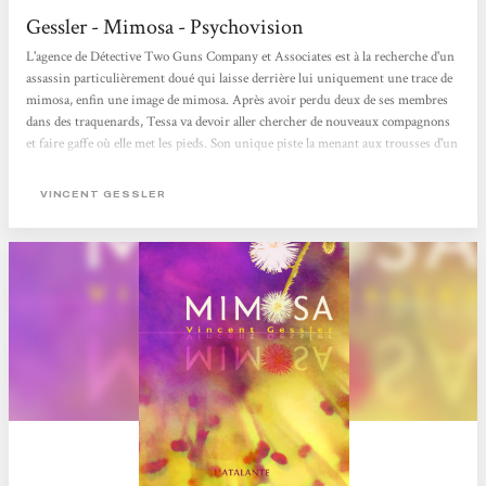
Gessler - Mimosa - Psychovision
L'agence de Détective Two Guns Company et Associates est à la recherche d'un
assassin particulièrement doué qui laisse derrière lui uniquement une trace de
mimosa, enfin une image de mimosa. Après avoir perdu deux de ses membres
dans des traquenards, Tessa va devoir aller chercher de nouveaux compagnons
et faire gaffe où elle met les pieds. Son unique piste la menant aux trousses d'un
truand légendaire et particulièrement sadique. Mimosa commence comme un
polar classique avec une agence de détective sur la piste d'un dangereux
VINCENT GESSLER
criminel, avec une petite touche de cyberpunk puisque ce dernier implante des
images...