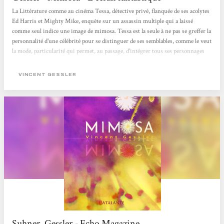
La Littérature comme au cinéma Tessa, détective privé, flanquée de ses acolytes
Ed Harris et Mighty Mike, enquête sur un assassin multiple qui a laissé
comme seul indice une image de mimosa. Tessa est la seule à ne pas se greffer la
personnalité d'une célébrité pour se distinguer de ses semblables, comme le veut
la mode, particularité qui permet, au passage, d'intégrer tous ses personnages
fétiches et détestés dans un même récit, avec par exemple un débile mental en
Luc Besson, qui s'amuse à fracasser ses avions et voitures miniatures. Tessa
VINCENT GESSLER
n'est...
Suhner, Gessler - Echo Magazine