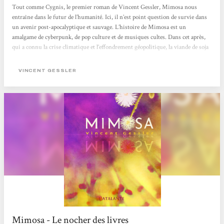
Tout comme Cygnis, le premier roman de Vincent Gessler, Mimosa nous
entraîne dans le futur de l’humanité. Ici, il n’est point question de survie dans
un avenir post-apocalyptique et sauvage. L’histoire de Mimosa est un
amalgame de cyberpunk, de pop culture et de musiques cultes. Dans cet après,
qui a connu la crise climatique et l’effondrement géopolitique, la viande de soja
côtoie les interfaces neuronales. Vous rêviez de voir Crocodile Dundee
conduire un side-car dans des favelas moites, avant d’affronter des néo-nazis
VINCENT GESSLER
français ? Alors en route pour Santa Anna. C’est comment l’avenir ? La...
Mimosa - Le nocher des livres