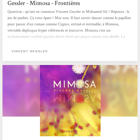
Gessler - Mimosa - Frontières
Question : qu’ont en commun Vincent Gessler et Mohamed Ali ? Réponse : le
jeu de jambes. Ça vous épate ? Moi non. Il faut savoir danser comme le papillon
pour passer d’un roman comme Cygnis, estimé et estimable, à Mimosa,
véritable déglingue hyper référencée et jouissive. Mimosa c’est un
enchaînement crochet gauche-direct droit qui pique comme une abeille. La
plume de Gessler se fait dard le temps d’une histoire à la saveur tarantinesque.
Slurp, c’est bon comme un plat épicé. Tout commence en fait comme une série
VINCENT GESSLER
B cyberpunk, donc dans un futur à...