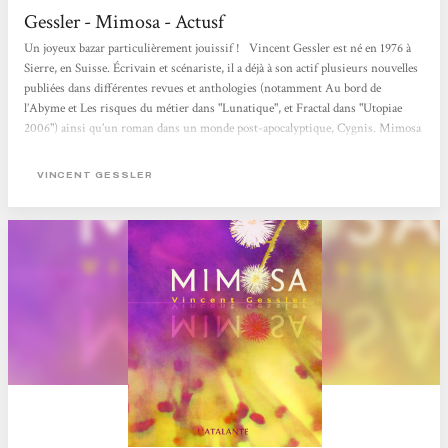
Gessler - Mimosa - Actusf
Un joyeux bazar particulièrement jouissif ! Vincent Gessler est né en 1976 à
Sierre, en Suisse. Écrivain et scénariste, il a déjà à son actif plusieurs nouvelles
publiées dans différentes revues et anthologies (notamment Au bord de
l’Abyme et Les risques du métier dans "Lunatique", et Fractal dans "Utopiae
2006") ainsi qu’un roman dans un monde post-apocalyptique, Cygnis. Mimosa
est son deuxième roman. Un monde délirant... Dans un monde où la mode
est d’être le sosie d’un personnage célèbre...
VINCENT GESSLER