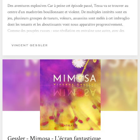
Des aventures explosives Car à peine cet épisode passé, Tessa va se trouver au
centre d’un maelström bouillonnant et violent. De multiples intérêts sont en
jeu, plusieurs groupes de tueurs, voleurs, assassins sont mêlés à cet imbroglio
dont les tenants et les aboutissants vont nous apparaître progressivement.
Comme des poupées russes : une révélation en entraîne une autre, avec des
bouleversements parfois vertigineux à la clef. Et des cadavres aussi. Parce qu’il
en tombe un certain nombre. Je n’en dirai pas plus pour ne pas déflorer
VINCENT GESSLER
l’intrigue. Mais je veux préciser...
Gessler - Mimosa - L'écran fantastique