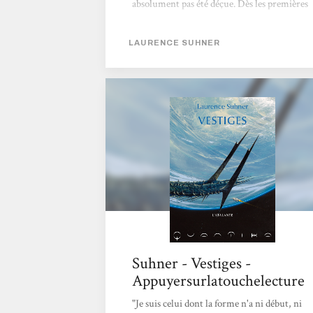
absolument pas été déçue. Dès les premières
pages, on se retrouve projeter dans un
monde étrange, on ne comprend pas tout de
LAURENCE SUHNER
suite de quoi il s’agit puis on passe finalement
à une planète glacée, Gemma. Sur Gemma,
règne un froid glacial mais une atmosphère
respirable, mais surtout, on sait que les
humains ne sont pas les premiers à avoir mis
le pied sur la planète, en témoigne...
Suhner - Vestiges -
Appuyersurlatouchelecture
"Je suis celui dont la forme n'a ni début, ni