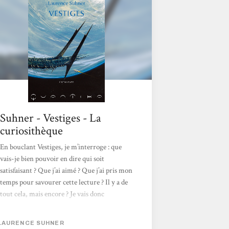
Suhner - Vestiges - La
curiosithèque
En bouclant Vestiges, je m’interroge : que
vais-je bien pouvoir en dire qui soit
satisfaisant ? Que j’ai aimé ? Que j’ai pris mon
temps pour savourer cette lecture ? Il y a de
tout cela, mais encore ? Je vais donc
commencer par le commencement :
pourquoi j’ai demandé ce livre à Masse
LAURENCE SUHNER