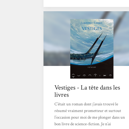
l’archéologie qui est passionnant ! Je ne sais
pas pourquoi j’ai mis si longtemps à débuter
cette trilogie. Ah si ! La longueur des
volumes me faisait peur. Pourtant dès que
j’ai démarré, j’ai senti que ce serait un vrai
page-turner et ce fut totalement. Dans...
Vestiges - La tête dans les
livres
C’était un roman dont j’avais trouvé le
résumé vraiment prometteur et surtout
l’occasion pour moi de me plonger dans un
bon livre de science-fiction. Je n’ai