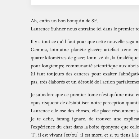
Ah, enfin un bon bouquin de SF.
Laurence Suhner nous entraîne ici dans le premier t
Il y a tout ce qu’il faut pour que cette nouvelle saga 
Gemma, lointaine planète glacée; artefact xéno en
quatre kilomètres de glace; Ioun-ké-da, la (maléfique
pour longtemps; communauté scientifique aux abois, 
(il faut toujours des cancres pour exalter l’abnéga
pas, très élaborés et un déroulé de l’action parfaiteme
Je subodore que ce premier tome n’est qu’une mise en
opus risquent de déstabiliser notre perception quanti
Laurence elle ose des choses, elle place résolument 
Je te defie, farang ignare, de trouver une explic
l’expérience du chat dans la boîte éponyme que celle
“I”, il est vivant [et/ou] il est mort, et si tu tiens à