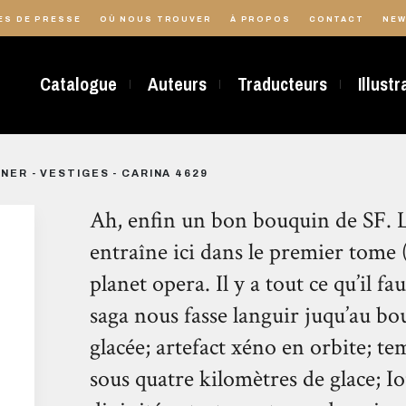
ES DE PRESSE
OÙ NOUS TROUVER
À PROPOS
CONTACT
NEW
Catalogue
Auteurs
Traducteurs
Illust
NER - VESTIGES - CARINA 4629
Ah, enfin un bon bouquin de SF. 
entraîne ici dans le premier tome 
planet opera. Il y a tout ce qu’il f
saga nous fasse languir juqu’au b
glacée; artefact xéno en orbite; t
sous quatre kilomètres de glace; I