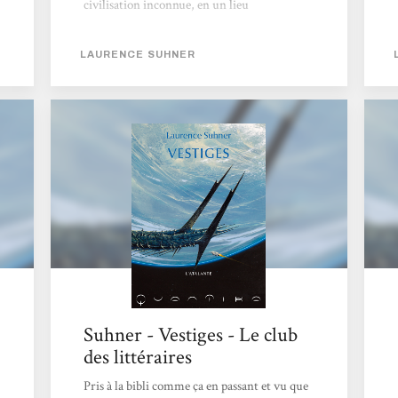
civilisation inconnue, en un lieu
indéterminé dont Tékélam sera le catalyseur.
L'histoire du personnage sera latente à
LAURENCE SUHNER
l'histoire principale, celle d'un monde
futuriste où des terriens sont venus coloniser
une exoplanète aux températures glaciaires,
hostile par bien des aspects, extrêmement
mystérieuse par d'autres. Vestiges, c'est ce
qu'on appelle un planet-opera, un roman de
science-fiction pure, à la limite...
Suhner - Vestiges - Le club
des littéraires
Pris à la bibli comme ça en passant et vu que