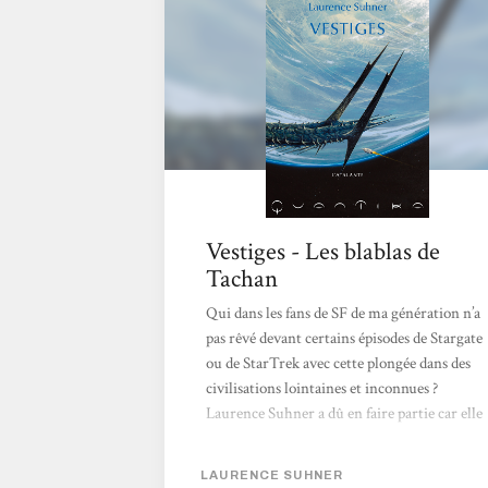
Vestiges - Les blablas de
Tachan
Qui dans les fans de SF de ma génération n’a
pas rêvé devant certains épisodes de Stargate
ou de StarTrek avec cette plongée dans des
civilisations lointaines et inconnues ?
Laurence Suhner a dû en faire partie car elle
nous livre assurément, ici, un récit aux
frontières entre le planet opera et
LAURENCE SUHNER