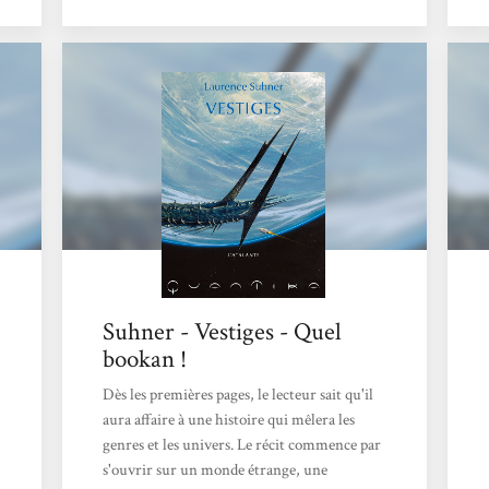
human—physically, psychologically,
linguistically—and what our place in the
universe might really be. In Vestiges, she
brings her knowledge, style, and passion to a
story that mixes science, religion, myth, and
archaeology in fascinating ways. Suhner's
fast-paced yet thoughtful novel, about two
species and their connection...
Suhner - Vestiges - Quel
bookan !
Dès les premières pages, le lecteur sait qu'il
aura affaire à une histoire qui mêlera les
genres et les univers. Le récit commence par
s'ouvrir sur un monde étrange, une