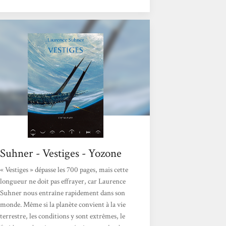
Critique ? Je crois que malgré les réticences
liées à tout le vocabulaire inventé de la
science-fiction, avec laquelle je ne suis pas
encore bien familiarisée, j’ai détecté un
paradoxe qui m’a intriguée. Laurence
Suhner propose en effet une histoire de
fouilles archéologiques...
Suhner - Vestiges - Yozone
« Vestiges » dépasse les 700 pages, mais cette
longueur ne doit pas effrayer, car Laurence
Suhner nous entraîne rapidement dans son
monde. Même si la planète convient à la vie
terrestre, les conditions y sont extrêmes, le