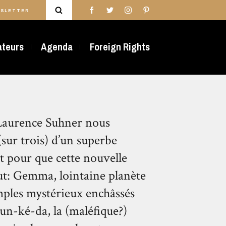
SLETTER
rateurs
Agenda
Foreign Rights
Laurence Suhner nous
(sur trois) d’un superbe
aut pour que cette nouvelle
out: Gemma, lointaine planète
emples mystérieux enchâssés
oun-ké-da, la (maléfique?)