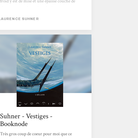
froid y est de mise et une épaisse couche de
glace recouvre la surface. Sa découverte a
suscité un grand engouement, puis celle de
LAURENCE SUHNER
l’artefact a généré une certaine crainte.
L’homme n’est pas seul et la race des
Bâtisseurs le surclasse largement. Gemma
est surtout exploitée pour ses ressources
naturelles et petit à petit abandonnée...
Suhner - Vestiges -
Booknode
Très gros coup de coeur pour moi que ce