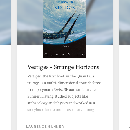
Vestiges - Strange Horizons
Vestiges, the first book in the QuanTika
trilogy, is a multi-dimensional tour de force
from polymath Swiss SF author Laurence
Suhner. Having studied subjects like
archaeology and physics and worked as a
storyboard artist and illustrator, among
many other things, Suhner is perfectly
positioned to bring her readers stories that
LAURENCE SUHNER
get to the heart of what it means to be