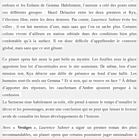
enfouis et les Enfants de Gemma. Habilement, l’auteure a créé des ponts entre
ces différents groupes : Hazel Delaurier entre les deux premiers et Kya,
l’électron libre, entre les deux derniers. Par contre,
Laurence Suhner
évite les
villes ; il est fait mention d’une, mais sans que l’on en sache plus. Certains
colons vivent d’ailleurs en station orbitale dans des conditions bien plus
confortable qu’à la surface. Il est donc difficile d’appréhender le contexte
global, mais sans que ce soit gênant.
Ce planet opera fait aussi la part belle au mystère. Les fouilles sous la glace
apportent leur lot d’incertitudes avec le site souterrain. De même, lors d’une
mission test, Kya détecte une drôle de présence au fond d’une faille. Les
humains sont-ils seuls sur Gemma ? Et si non, qui se trouve en face ? À défaut
d’apporter des réponses, les cauchemars d’Ambre ajoutent presque à la
confusion.
La Suissesse tisse habilement sa toile, elle prend à raison le temps d’installer le
décor et les personnages, avant une conclusion qui ne peut que laisser le lecteur
avide de connaître les futurs développements de l’histoire.
Avec
« Vestiges »
,
Laurence Suhner
a signé un premier roman des plus
recommandables, un planet opera que certains pourraient juger minimaliste à