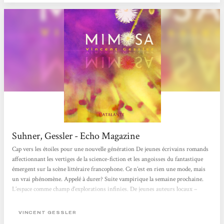
Suhner, Gessler - Echo Magazine
Cap vers les étoiles pour une nouvelle génération De jeunes écrivains romands
affectionnant les vertiges de la science-fiction et les angoisses du fantastique
émergent sur la scène littéraire francophone. Ce n’est en rien une mode, mais
un vrai phénomène. Appelé à durer? Suite vampirique la semaine prochaine.
L’espace comme champ d’explorations infinies. De jeunes auteurs locaux –
Vincent Gessler, Lucas Moreno et Laurence Suhner – partent à la conquête des
mondes, qu’ils soient d’ailleurs ou intimes. La Suisse traîne une réputation...
VINCENT GESSLER