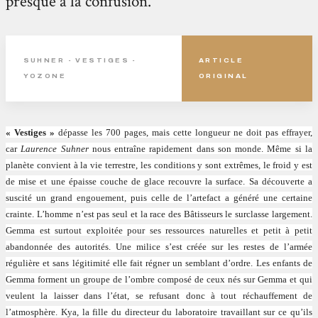
presque à la confusion.
SUHNER - VESTIGES -
ARTICLE
YOZONE
ORIGINAL
« Vestiges »
dépasse les 700 pages, mais cette longueur ne doit pas effrayer,
car
Laurence Suhner
nous entraîne rapidement dans son monde. Même si la
planète convient à la vie terrestre, les conditions y sont extrêmes, le froid y est
de mise et une épaisse couche de glace recouvre la surface. Sa découverte a
suscité un grand engouement, puis celle de l’artefact a généré une certaine
crainte. L’homme n’est pas seul et la race des Bâtisseurs le surclasse largement.
Gemma est surtout exploitée pour ses ressources naturelles et petit à petit
abandonnée des autorités. Une milice s’est créée sur les restes de l’armée
régulière et sans légitimité elle fait régner un semblant d’ordre. Les enfants de
Gemma forment un groupe de l’ombre composé de ceux nés sur Gemma et qui
veulent la laisser dans l’état, se refusant donc à tout réchauffement de
l’atmosphère. Kya, la fille du directeur du laboratoire travaillant sur ce qu’ils