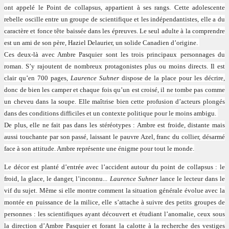
ont appelé le Point de collapsus, appartient à ses rangs. Cette adolescente
rebelle oscille entre un groupe de scientifique et les indépendantistes, elle a du
caractère et fonce tête baissée dans les épreuves. Le seul adulte à la comprendre
est un ami de son père, Haziel Delaurier, un solide Canadien d’origine.
Ces deux-là avec Ambre Pasquier sont les trois principaux personnages du
roman. S’y rajoutent de nombreux protagonistes plus ou moins directs. Il est
clair qu’en 700 pages,
Laurence Suhner
dispose de la place pour les décrire,
donc de bien les camper et chaque fois qu’un est croisé, il ne tombe pas comme
un cheveu dans la soupe. Elle maîtrise bien cette profusion d’acteurs plongés
dans des conditions difficiles et un contexte politique pour le moins ambigu.
De plus, elle ne fait pas dans les stéréotypes : Ambre est froide, distante mais
aussi touchante par son passé, laissant le pauvre Azel, franc du collier, désarmé
face à son attitude. Ambre représente une énigme pour tout le monde.
Le décor est planté d’entrée avec l’accident autour du point de collapsus : le
froid, la glace, le danger, l’inconnu...
Laurence Suhner
lance le lecteur dans le
vif du sujet. Même si elle montre comment la situation générale évolue avec la
montée en puissance de la milice, elle s’attache à suivre des petits groupes de
personnes : les scientifiques ayant découvert et étudiant l’anomalie, ceux sous
la direction d’Ambre Pasquier et forant la calotte à la recherche des vestiges