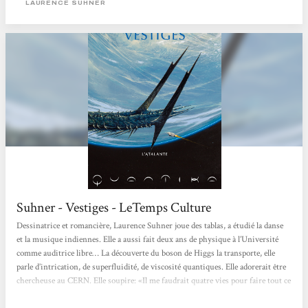
LAURENCE SUHNER
Suhner - Vestiges - LeTemps Culture
Dessinatrice et romancière, Laurence Suhner joue des tablas, a étudié la danse
et la musique indiennes. Elle a aussi fait deux ans de physique à l’Université
comme auditrice libre… La découverte du boson de Higgs la transporte, elle
parle d’intrication, de superfluidité, de viscosité quantiques. Elle adorerait être
chercheuse au CERN. Elle soupire: «Il me faudrait quatre vies pour faire tout ce
que j’ai envie de faire.» Pour l’instant, retirée dans un chalet valaisan, Laurence