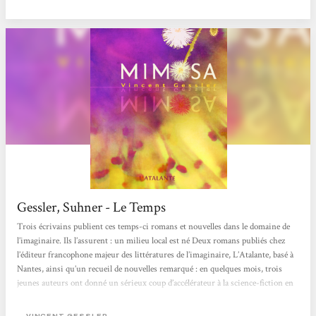
indifférent les...
Gessler, Suhner - Le Temps
Trois écrivains publient ces temps-ci romans et nouvelles dans le domaine de
l’imaginaire. Ils l’assurent : un milieu local est né Deux romans publiés chez
l’éditeur francophone majeur des littératures de l’imaginaire, L’Atalante, basé à
Nantes, ainsi qu’un recueil de nouvelles remarqué : en quelques mois, trois
jeunes auteurs ont donné un sérieux coup d’accélérateur à la science-fiction en
Suisse romande. Ils ne sont pas seuls, ils assurent même qu’en rassemblant
toutes les troupes de l’imaginaire local, on réunirait une vingtaine...
VINCENT GESSLER