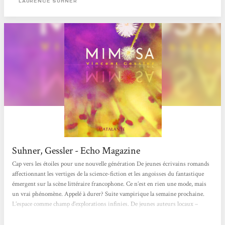
LAURENCE SUHNER
Suhner, Gessler - Echo Magazine
Cap vers les étoiles pour une nouvelle génération De jeunes écrivains romands
affectionnant les vertiges de la science-fiction et les angoisses du fantastique
émergent sur la scène littéraire francophone. Ce n’est en rien une mode, mais
un vrai phénomène. Appelé à durer? Suite vampirique la semaine prochaine.
L’espace comme champ d’explorations infinies. De jeunes auteurs locaux –
Vincent Gessler, Lucas Moreno et Laurence Suhner – partent à la conquête des
mondes, qu’ils soient d’ailleurs ou intimes. La Suisse traîne une réputation...