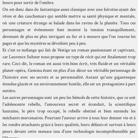
heure pour sortir de l'ombre.
On est donc dans du fantastique assez classique avec une héroïne ayant des
rêves et des cauchemars qui semble mettre sa santé physique et mentale,
où une créature étrange se balade dans les ravins de la planète. Tous ces
personnages et événement font monter la tension tranquillement,
devenant de plus en plus intrigant au fur et à mesure que l'on tourne les
pages et que les mystères se dévoilent peu à peu.
Et c'est ce mélange qui fait de Vestige un roman passionnant et captivant,
car Laurence Suhner nous propose un type de récit qui est finalement trop
rare. Ceci-dit, le roman est aussi très bien écrit, très fluide et un véritable
planet-opéra, Gemma étant en plus d'un décor un véritable personnage de
l'histoire avec ses secrets et sa personnalité. Autant qu'une gigantesque
étendue glacée et un environnement hostile, elle est un protagoniste à part
entière.
Les autres personnages sont un peu les bémols de cette histoire, que ce soit
l'adolescente rebelle, l'amoureux secret et éconduit, la scientifique
hautaine, le père trop occupé, le rebelle obstiné et bien entendu les
méchants mercenaires. Pourtant l'auteur arrive à tous leur donner vie et à
les rendre attachants grâce à leurs qualités, leurs défauts et surtout à leurs
peurs devant cette menace issu d'une technologie incompréhensible par