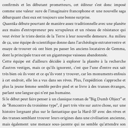
confirmés et les débutant prometteurs, cet éditeur s'est donc imposé
comme une valeur sure de l'imaginaire francophone et une nouvelle saga
débarquant chez eux est toujours une bonne surprise.
Quantika
débute pourtant de manière assez traditionnelle avec une planète
aux mains d'entrepreneur peu scrupuleux et un réseau de résistance qui
veut éviter le triste destin de la Terre à leur nouvelle demeure. Au milieu
de ça, une équipe de scientifique donne dans l'archéologie extraterrestre et
essaye de trouver où ont bien pu passer les anciens locataires de Gemma,
dont la principale trace est un gigantesque vaisseau abandonnée.
Cette équipe est d'ailleurs décidée à explorer la planète à la recherche
d'autres vestiges, mais ce qu'ils ignorent, c'est que l'une d'entre eux sait
très bien où ils vont et ce qu'ils vont y trouver, car les monuments enfouis
à cet endroit, elle les a vus dans ses rêves. Plus, l'expédition s'approche et
plus la jeune femme semble perdre pied et se livre à des transes étranges,
parlant une langue qui n'est pas humaine.
Si le début peut faire penser à un classique roman de "Big Dumb Object" et
de "Rencontre du troisième type", il part très vite sur autre chose, sur une
histoire lorgnant plus sur le fantastique que la Hard-SF avec des rêves et
des transes semblant trouver leurs origines dans une civilisation ancienne,
mais également une menace sous-jacente qui ne semble qu'attendre son