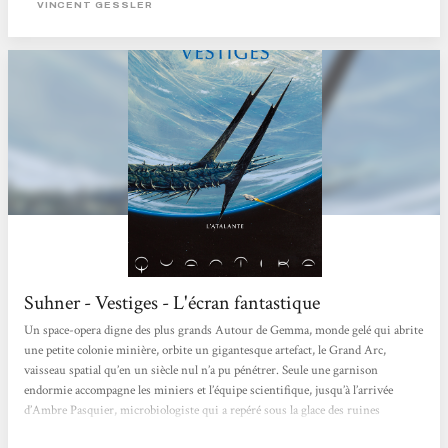
VINCENT GESSLER
Suhner - Vestiges - L'écran fantastique
Un space-opera digne des plus grands Autour de Gemma, monde gelé qui abrite
une petite colonie minière, orbite un gigantesque artefact, le Grand Arc,
vaisseau spatial qu’en un siècle nul n’a pu pénétrer. Seule une garnison
endormie accompagne les miniers et l’équipe scientifique, jusqu’à l’arrivée
d’Ambre Pasquier, microbiologiste qui a repéré sous la glace des ruines
susceptibles d’en apprendre plus sur les Bâtisseurs. Problème : la découverte est