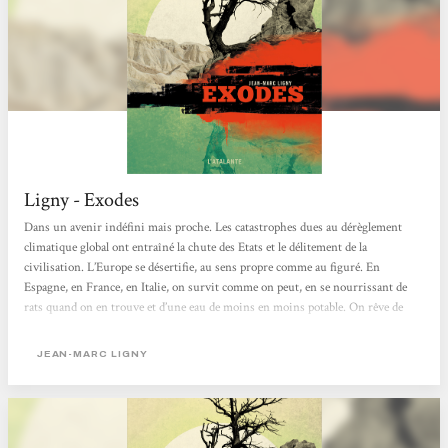
Ligny - Exodes
Dans un avenir indéfini mais proche. Les catastrophes dues au dérèglement
climatique global ont entraîné la chute des Etats et le délitement de la
civilisation. L’Europe se désertifie, au sens propre comme au figuré. En
Espagne, en France, en Italie, on survit comme on peut, en se nourrissant de
rats quand on en trouve et d’une eau de moins en moins potable. On rêve de
partir vers le Nord, où la température est sans doute restée clémente… mais, sur
les îles Lofoten, en Norvège, la pêche est de plus en plus pauvre et l’afflux
JEAN-MARC LIGNY
continu de réfugiés n’améliore...