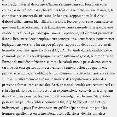
envoie du matériel de forage. Chacun s’estime dans son bon droit et les
coups bas ne tardent pas à pleuvoir. A tout cela se mêle un peu de magie, la
connaissance ancestrale africaine, le Bangré, s’opposant au Mal Absolu,
d’abord difficilement identifiable. Parfois le lecteur pourra se demander ce
que vient faire cette touche de fantastique dans ce monde rattrapé par une
réalité plus dure et palpable que jamais. Cependant, cet élément permet de
faire le lien entre deux peuples, deux conceptions, deux forces, pour mener
logiquement vers une fin un peu pâle par rapport au début du livre, mais
honnête pour l’intrigue. La force d’AQUA™ réside dans la crédibilité de
ce monde presque apocalyptique. Le réchauffement global, la remontée en
Europe de maladies africaines comme le paludisme, la prise de conscience
tardive des entreprises qui ne travaillent à une solution que quand elle
peut être rentable, en oubliant les plus démunis, le détachement à la réalité
suite à un enfermement sur soi, le malaise des populations à subir des
pressions climatiques et sociales. Bref, ce monde semble atrocement réel et
si la dégradation des climats est bien exponentielle, cette vision à vingt ans
de notre futur pourrait bien ne plus être « vulgaire » fiction. Malgré des
passages un peu plus faibles, comme la fin, AQUA™ est une lecture
indispensable, pour l’environnement qu’elle dépeint ainsi que pour les
hommes qu’elle met en scène. Désabusés, défaitistes, démissionnaires,