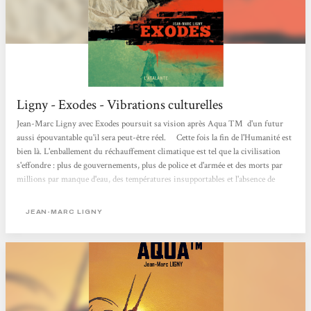
Ligny - Exodes - Vibrations culturelles
Jean-Marc Ligny avec Exodes poursuit sa vision après Aqua TM d'un futur
aussi épouvantable qu'il sera peut-être réel. Cette fois la fin de l'Humanité est
bien là. L'enballement du réchauffement climatique est tel que la civilisation
s'effondre : plus de gouvernements, plus de police et d'armée et des morts par
millions par manque d'eau, des températures insupportables et l'absence de
végétation et de nourriture. Le roman se situe principalement en Europe et
nous suivons la vie et surtout les errances de cinq personnages plus un sixième
JEAN-MARC LIGNY
qui vit avec sa famille dans une relative...