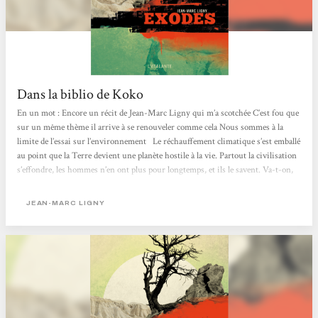
Dans la biblio de Koko
En un mot : Encore un récit de Jean-Marc Ligny qui m’a scotchée C’est fou que
sur un même thème il arrive à se renouveler comme cela Nous sommes à la
limite de l’essai sur l’environnement Le réchauffement climatique s’est emballé
au point que la Terre devient une planète hostile à la vie. Partout la civilisation
s’effondre, les hommes n’en ont plus pour longtemps, et ils le savent. Va-t-on,
comme Pradeesh Gorayan et sa famille, dans l’enclave sous dôme de Davos,
poursuivre notre train-train comme si de rien n’était ? Va-t-on, comme
JEAN-MARC LIGNY
Mercedes...