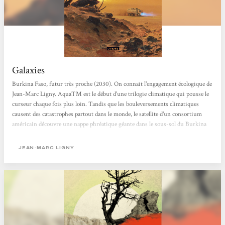
Galaxies
Burkina Faso, futur très proche (2030). On connaît l'engagement écologique de
Jean-Marc Ligny. AquaTM est le début d'une trilogie climatique qui pousse le
curseur chaque fois plus loin. Tandis que les bouleversements climatiques
causent des catastrophes partout dans le monde, le satellite d'un consortium
américain découvre une nappe phréatique géante dans le sous-sol du Burkina
Faso, ce qui le sauverait de la pauvreté, dans un monde où les guerres de l'eau se
multiplient. Sauf que le consortium entend exploiter la découverte pour son
JEAN-MARC LIGNY
compte, mais qu'un pirate français a déniché et révélé...