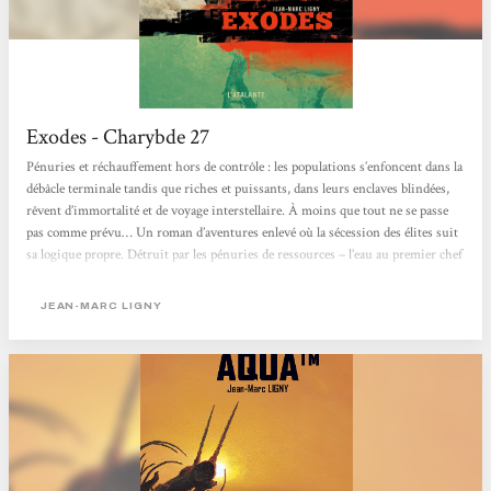
Exodes - Charybde 27
Pénuries et réchauffement hors de contrôle : les populations s’enfoncent dans la
débâcle terminale tandis que riches et puissants, dans leurs enclaves blindées,
rêvent d’immortalité et de voyage interstellaire. À moins que tout ne se passe
pas comme prévu… Un roman d’aventures enlevé où la sécession des élites suit
sa logique propre. Détruit par les pénuries de ressources – l’eau au premier chef
– et par un dérèglement climatique devenu parfaitement erratique, le monde
sombre. La très vaste majorité de la population...
JEAN-MARC LIGNY