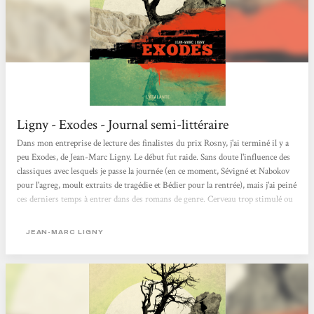
Ligny - Exodes - Journal semi-littéraire
Dans mon entreprise de lecture des finalistes du prix Rosny, j'ai terminé il y a
peu Exodes, de Jean-Marc Ligny. Le début fut raide. Sans doute l'influence des
classiques avec lesquels je passe la journée (en ce moment, Sévigné et Nabokov
pour l'agreg, moult extraits de tragédie et Bédier pour la rentrée), mais j'ai peiné
ces derniers temps à entrer dans des romans de genre. Cerveau trop stimulé ou
plus assez disponible, je n'en sais rien, mais Exodes... Début raide, donc, car je
lis le soir avec une âme d'enfant qui attend l'histoire avec laquelle s'endormir.
JEAN-MARC LIGNY
Or, nous voilà...