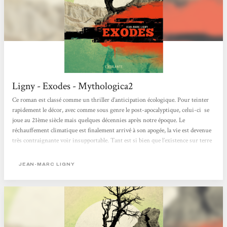
Ligny - Exodes - Mythologica2
Ce roman est classé comme un thriller d’anticipation écologique. Pour teinter
rapidement le décor, avec comme sous genre le post-apocalyptique, celui-ci se
joue au 21ème siècle mais quelques décennies après notre époque. Le
réchauffement climatique est finalement arrivé à son apogée, la vie est devenue
très contraignante voir insupportable. Tant est si bien que l’existence sur terre
s’est fortement réduite dans toutes les espèces, toute forme de vie se retrouve
finalement à l’agonie, l’homme est alors conscient de vivre dans sa...
JEAN-MARC LIGNY