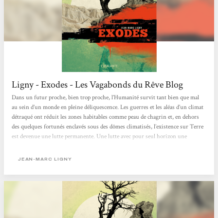
Ligny - Exodes - Les Vagabonds du Rêve Blog
Dans un futur proche, bien trop proche, l’Humanité survit tant bien que mal
au sein d’un monde en pleine déliquescence. Les guerres et les aléas d’un climat
détraqué ont réduit les zones habitables comme peau de chagrin et, en dehors
des quelques fortunés enclavés sous des dômes climatisés, l’existence sur Terre
est devenue une lutte permanente. Une lutte avec pour seul horizon une
échappatoire temporaire à un environnement de plus en plus inhospitalier, un
sursis avant une extinction que tous devinent inéluctable. Exodes nous offre le
JEAN-MARC LIGNY
point de vue de plusieurs de...