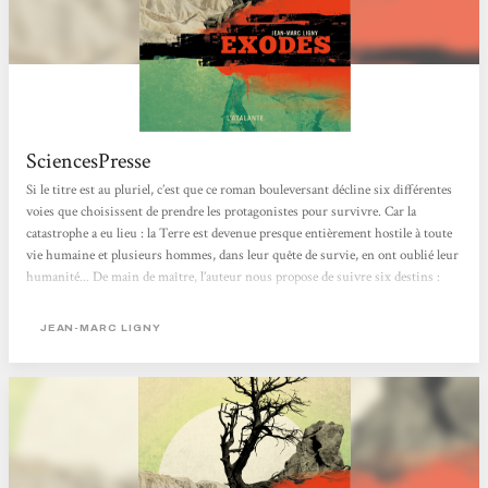
SciencesPresse
Si le titre est au pluriel, c’est que ce roman bouleversant décline six différentes
voies que choisissent de prendre les protagonistes pour survivre. Car la
catastrophe a eu lieu : la Terre est devenue presque entièrement hostile à toute
vie humaine et plusieurs hommes, dans leur quête de survie, en ont oublié leur
humanité... De main de maître, l’auteur nous propose de suivre six destins :
poursuivre quelque temps sa vie telle quelle sous un dôme en Suisse ; chercher
le salut dans les religions; tout détruire et précipiter la fin imminente dans une
JEAN-MARC LIGNY
vague violente; se prostituer pour avoir...