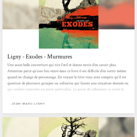
Ligny - Exodes - Murmures
Une assez belle couverture qui tire l’œil et donne envie d’en savoir plus.
Attention parce qu’une fois entré dans ce livre il est difficile d’en sortir même
quand on change de personnage. En voyant le titre vous avez compris qu’il est
question de plusieurs groupes ou solitaires qui fuient une situation donnée ou
qui veulent rejoindre un point particulier. Le point de ralliement ce serait la
ville sous dôme de Genève parce que le reste est brûlé de soleil ou par les bandes
de Boutefeux, des jeunes qui détruisent tout. Ailleurs aussi la mer monte...
JEAN-MARC LIGNY