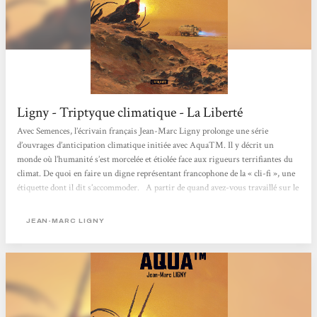
Ligny - Triptyque climatique - La Liberté
Avec Semences, l’écrivain français Jean-Marc Ligny prolonge une série
d’ouvrages d’anticipation climatique initiée avec AquaTM. Il y décrit un
monde où l’humanité s’est morcelée et étiolée face aux rigueurs terrifiantes du
climat. De quoi en faire un digne représentant francophone de la « cli-fi », une
étiquette dont il dit s’accommoder. A partir de quand avez-vous travaillé sur le
changement climatique ? Jean-Marc Ligny : Cette notion a émergé dans ma
conscience (et par suite, dans mon travail) au tournant du siècle, quand elle...
JEAN-MARC LIGNY