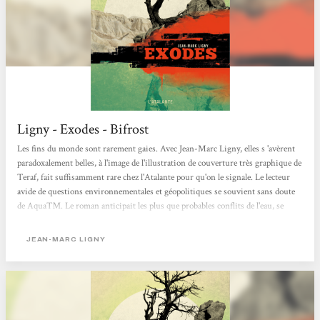
Ligny - Exodes - Bifrost
Les fins du monde sont rarement gaies. Avec Jean-Marc Ligny, elles s 'avèrent
paradoxalement belles, à l'image de l'illustration de couverture très graphique de
Teraf, fait suffisamment rare chez l'Atalante pour qu'on le signale. Le lecteur
avide de questions environnementales et géopolitiques se souvient sans doute
de Aqua™. Le roman anticipait les plus que probables conflits de l'eau, se
contentant, comme toute bonne SF, de pousser l'extrapolation jusque dans ses
ultimes retranchements. Avec Exodes, l'auteur français nous projette en
JEAN-MARC LIGNY
Europe, quelque part entre la fin du xixe et le début du xxe siècle. Une
projection dont on a pu découvrir...