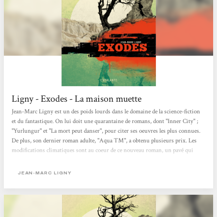
Ligny - Exodes - La maison muette
Jean-Marc Ligny est un des poids lourds dans le domaine de la science-fiction
et du fantastique. On lui doit une quarantaine de romans, dont "Inner City" ;
"Yurlungur" et "La mort peut danser", pour citer ses oeuvres les plus connues.
De plus, son dernier roman adulte, "Aqua TM", a obtenu plusieurs prix. Les
modifications climatiques sont au coeur de ce nouveau roman, un pavé qui
avoisine les 540p. Les humains (ce qu'il en reste) sont scindés en deux groupes
: les riches, réfugiés dans les enclaves (ces immenses dômes de plusieurs km)
JEAN-MARC LIGNY
qui bénéficient d'une vie aisée, à l'abri...