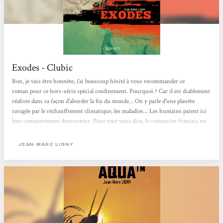
Exodes - Clubic
Bon, je vais être honnête, j'ai beaucoup hésité à vous recommander ce
roman pour ce hors-série spécial confinement. Pourquoi ? Car il est diablement
réaliste dans sa façon d'aborder la fin du monde... On y parle d'une planète
ravagée par le réchauffement climatique, les maladies... Les humains paient ici
leur comportement destructeur. Pour tout vous dire, le romancier français ne
prend pas de pincettes pour décrire la situation. Ce bouquin n'est donc pas à
réserver aux âmes sensibles.Le récit suit les péripéties d'une dizaine de
JEAN-MARC LIGNY
personnages. Au gré...