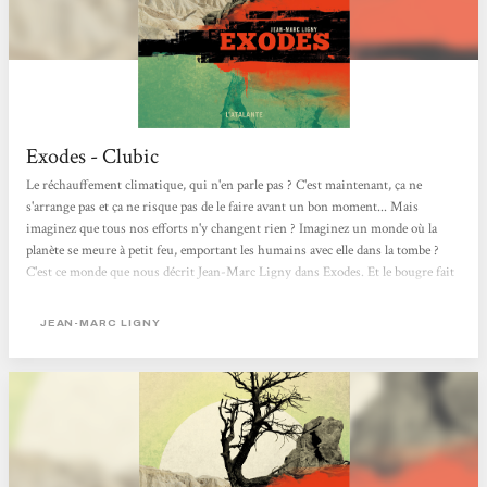
Exodes - Clubic
Le réchauffement climatique, qui n'en parle pas ? C'est maintenant, ça ne
s'arrange pas et ça ne risque pas de le faire avant un bon moment... Mais
imaginez que tous nos efforts n'y changent rien ? Imaginez un monde où la
planète se meure à petit feu, emportant les humains avec elle dans la tombe ?
C'est ce monde que nous décrit Jean-Marc Ligny dans Exodes. Et le bougre fait
ça de façon furieusement réaliste. Me voici de retour de ce terrible voyage
apocalyptique. Ma recommandation ? Foncez dans ce livre tête baissée ! Comme
JEAN-MARC LIGNY
je vous le disais dans ma chronique du Déchronologue, j'aime bien les livres...