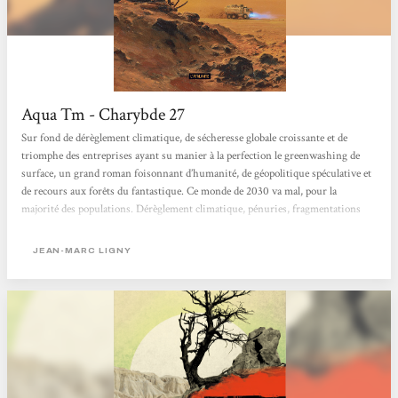
Aqua Tm - Charybde 27
Sur fond de dérèglement climatique, de sécheresse globale croissante et de
triomphe des entreprises ayant su manier à la perfection le greenwashing de
surface, un grand roman foisonnant d’humanité, de géopolitique spéculative et
de recours aux forêts du fantastique. Ce monde de 2030 va mal, pour la
majorité des populations. Dérèglement climatique, pénuries, fragmentations
politiques : dans la lutte pour les ressources et le bien-être relatif, les grandes
entreprises multinationales, bardées de leurs avocats et de leurs droits
JEAN-MARC LIGNY
imprescriptibles, font de facto la loi. Un soir de tempête...