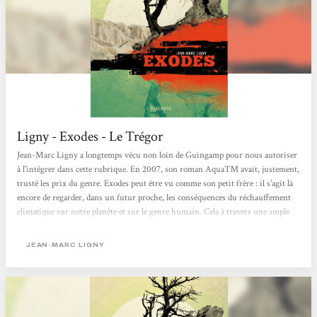
Ligny - Exodes - Le Trégor
Jean-Marc Ligny a longtemps vécu non loin de Guingamp pour nous autoriser
à l'intégrer dans cette rubrique. En 2007, son roman Aqua™ avait, justement,
trusté les prix du genre. Exodes peut être vu comme son petit frère : il s'agit là
encore de regarder, dans un futur proche, les conséquences du réchauffement
climatique sur notre planète et sur le genre humain. Cela à travers une ample
fresque polyphonique mettant en scène des personnages en mode survie sur
cette Terre ravagée, asséchée, dans ces villes détruites et dépeuplées. Dans un
JEAN-MARC LIGNY
climat de violence et de...