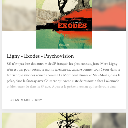
Ligny - Exodes - Psychovision
S'il n'est pas l'un des auteurs de SF français les plus connus, Jean-Marc Ligny
n'en est pas pour autant le moins talentueux, capable donner tour à tour dans le
fantastique avec des romans comme La Mort peut danser et Mal-Morts, dans le
polar, dans la fantasy avec Chimère qui vient juste de ressortir chez Lokomodo
et bien entendu dans la SF avec Aqua et le présent roman qui se déroule dans
un futur où la pollution a rendu la terre invivable. A travers plusieurs
portraits, Jean-Marc Ligny dresse le portrait d'un futur peu enthousiasmant où
JEAN-MARC LIGNY
l'homme est détruit par la maladie, par son environnement et surtout sa
propre...