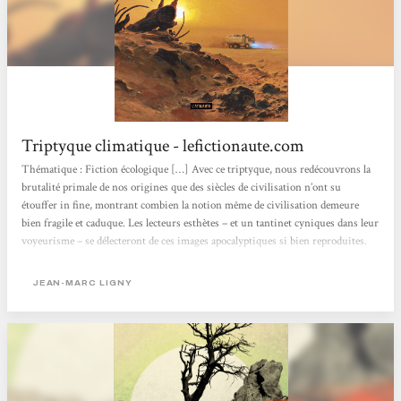
Triptyque climatique - lefictionaute.com
Thématique : Fiction écologique […] Avec ce triptyque, nous redécouvrons la
brutalité primale de nos origines que des siècles de civilisation n’ont su
étouffer in fine, montrant combien la notion même de civilisation demeure
bien fragile et caduque. Les lecteurs esthètes – et un tantinet cyniques dans leur
voyeurisme – se délecteront de ces images apocalyptiques si bien reproduites.
[…] Narration […] Les chapitres sont brefs, le style incisif, épuré et emprunt
d’un réalisme qui vient renforcer la crédibilité de cette eschatologie. […] Ligny
JEAN-MARC LIGNY
parvient...