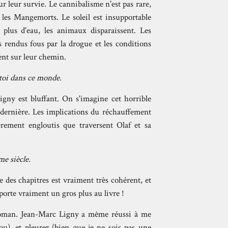
ur leur survie. Le cannibalisme n'est pas rare,
: les Mangemorts. Le soleil est insupportable
 plus d'eau, les animaux disparaissent. Les
 rendus fous par la drogue et les conditions
sent sur leur chemin.
 toi dans ce monde.
gny est bluffant. On s'imagine cet horrible
la dernière. Les implications du réchauffement
èrement engloutis que traversent Olaf et sa
e siècle.
e des chapitres est vraiment très cohérent, et
pporte vraiment un gros plus au livre !
roman. Jean-Marc Ligny a même réussi à me
ou), et pleurer (bien que je ne sois pas une