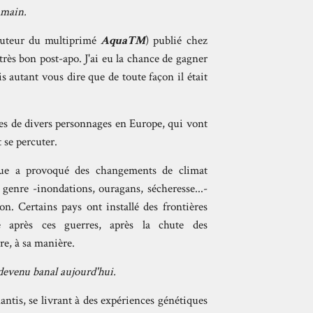
umain.
auteur du multiprimé
AquaTM
) publié chez
rès bon post-apo. J'ai eu la chance de gagner
is autant vous dire que de toute façon il était
èles de divers personnages en Europe, qui vont
 se percuter.
que a provoqué des changements de climat
 genre -inondations, ouragans, sécheresse...-
n. Certains pays ont installé des frontières
se après ces guerres, après la chute des
e, à sa manière.
 devenu banal aujourd'hui.
nantis, se livrant à des expériences génétiques