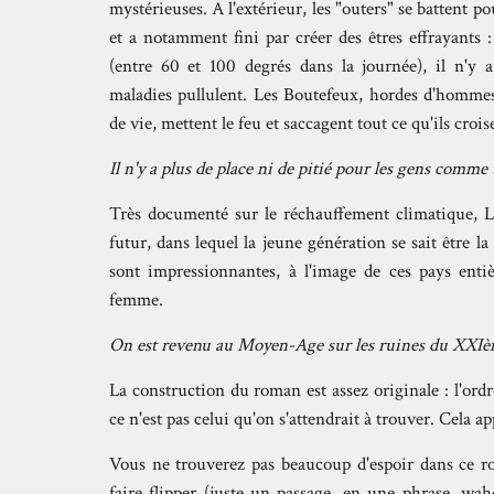
mystérieuses. A l'extérieur, les "outers" se battent po
et a notamment fini par créer des êtres effrayants 
(entre 60 et 100 degrés dans la journée), il n'y a
maladies pullulent. Les Boutefeux, hordes d'hommes
de vie, mettent le feu et saccagent tout ce qu'ils croi
Il n'y a plus de place ni de pitié pour les gens comme
Très documenté sur le réchauffement climatique, Li
futur, dans lequel la jeune génération se sait être 
sont impressionnantes, à l'image de ces pays enti
femme.
On est revenu au Moyen-Age sur les ruines du XXIèm
La construction du roman est assez originale : l'ordr
ce n'est pas celui qu'on s'attendrait à trouver. Cela a
Vous ne trouverez pas beaucoup d'espoir dans ce 
faire flipper (juste un passage, en une phrase, wah