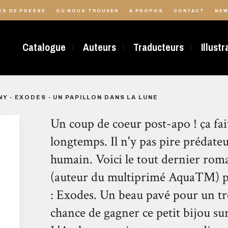
ES DE PRESSE
OÙ NOUS TROUVER
À PROPOS
CONTACT
NEW
Catalogue
Auteurs
Traducteurs
Illust
NY - EXODES - UN PAPILLON DANS LA LUNE
Un coup de coeur post-apo ! ça fait 
longtemps. Il n'y pas pire prédateu
humain. Voici le tout dernier ro
(auteur du multiprimé AquaTM) pub
: Exodes. Un beau pavé pour un trè
chance de gagner ce petit bijou sur