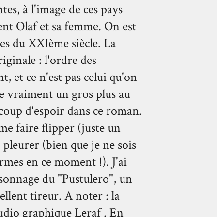
es, à l'image de ces pays
ent Olaf et sa femme. On est
es du XXIème siècle. La
ginale : l'ordre des
t, et ce n'est pas celui qu'on
te vraiment un gros plus au
ucoup d'espoir dans ce roman.
e faire flipper (juste un
 pleurer (bien que je ne sois
rmes en ce moment !). J'ai
rsonnage du "Pustulero", un
lent tireur. A noter : la
udio graphique Leraf . En