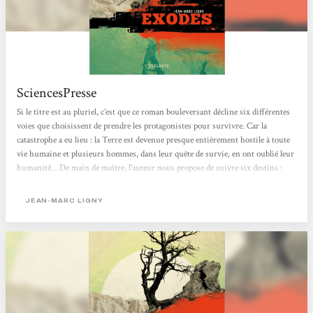
SciencesPresse
Si le titre est au pluriel, c’est que ce roman bouleversant décline six différentes
voies que choisissent de prendre les protagonistes pour survivre. Car la
catastrophe a eu lieu : la Terre est devenue presque entièrement hostile à toute
vie humaine et plusieurs hommes, dans leur quête de survie, en ont oublié leur
humanité... De main de maître, l’auteur nous propose de suivre six destins :
poursuivre quelque temps sa vie telle quelle sous un dôme en Suisse ; chercher
le salut dans les religions; tout détruire et précipiter la fin imminente dans une
JEAN-MARC LIGNY
vague violente; se prostituer pour avoir...