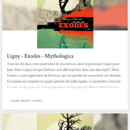
Ligny - Exodes - Mythologica
Tout est dit dans cette quatrième de couverture, alors le principal risque pour
Jean-Marc Ligny est que l’éditeur soit allé trop loin dans son descriptif. Mais
l’auteur a une expérience de l’écriture qui lui permet de surmonter cet obstacle.
Ce roman est composé en quatre parties de tailles égales. La première s’intitule
Un soir en Europe, car c’est uniquement en Europe que débute cette histoire.
Du sud au nord, l’auteur nous fait découvrir la vie des personnages décrits plus
haut. Malgré leur nombre, il ne se disperse pas et nous donne quelques clés de
JEAN-MARC LIGNY
ce...