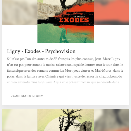
Ligny - Exodes - Psychovision
S'il n'est pas l'un des auteurs de SF français les plus connus, Jean-Marc Ligny
n'en est pas pour autant le moins talentueux, capable donner tour à tour dans le
fantastique avec des romans comme La Mort peut danser et Mal-Morts, dans le
polar, dans la fantasy avec Chimère qui vient juste de ressortir chez Lokomodo
et bien entendu dans la SF avec Aqua et le présent roman qui se déroule dans
un futur où la pollution a rendu la terre invivable. A travers plusieurs
portraits, Jean-Marc Ligny dresse le portrait d'un futur peu enthousiasmant où
JEAN-MARC LIGNY
l'homme est détruit par la maladie, par son environnement et surtout sa
propre...