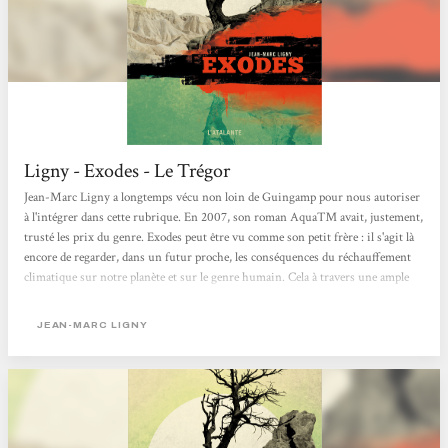
Ligny - Exodes - Le Trégor
Jean-Marc Ligny a longtemps vécu non loin de Guingamp pour nous autoriser
à l'intégrer dans cette rubrique. En 2007, son roman Aqua™ avait, justement,
trusté les prix du genre. Exodes peut être vu comme son petit frère : il s'agit là
encore de regarder, dans un futur proche, les conséquences du réchauffement
climatique sur notre planète et sur le genre humain. Cela à travers une ample
fresque polyphonique mettant en scène des personnages en mode survie sur
cette Terre ravagée, asséchée, dans ces villes détruites et dépeuplées. Dans un
JEAN-MARC LIGNY
climat de violence et de...