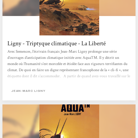
Ligny - Triptyque climatique - La Liberté
Avec Semences, l’écrivain français Jean-Marc Ligny prolonge une série
d’ouvrages d’anticipation climatique initiée avec AquaTM. Il y décrit un
monde où l’humanité s’est morcelée et étiolée face aux rigueurs terrifiantes du
climat. De quoi en faire un digne représentant francophone de la « cli-fi », une
étiquette dont il dit s’accommoder. A partir de quand avez-vous travaillé sur le
changement climatique ? Jean-Marc Ligny : Cette notion a émergé dans ma
conscience (et par suite, dans mon travail) au tournant du siècle, quand elle...
JEAN-MARC LIGNY