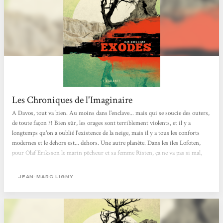
Les Chroniques de l'Imaginaire
A Davos, tout va bien. Au moins dans l'enclave... mais qui se soucie des outers,
de toute façon ?! Bien sûr, les orages sont terriblement violents, et il y a
longtemps qu'on a oublié l'existence de la neige, mais il y a tous les conforts
modernes et le dehors est... dehors. Une autre planète. Dans les îles Lofoten,
pour Olaf Eriksson le marin pêcheur et sa femme Risten, ça ne va pas si mal,
même s'il y a de moins en moins de poisson et qu'il a de plus en plus mauvaise
mine. Jusqu'à la disparition de leur fils. A Saint-Polgues aussi, ça peut aller,
JEAN-MARC LIGNY
surtout quand, comme Mélanie, on vit à l'écart du village,...