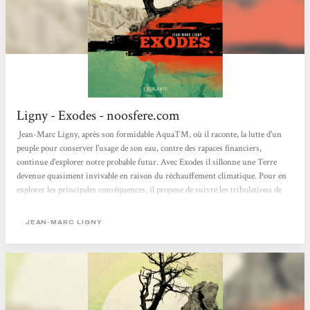
Ligny - Exodes - noosfere.com
Jean-Marc Ligny, après son formidable AquaTM, où il raconte, la lutte d'un
peuple pour conserver l'usage de son eau, contre des rapaces financiers,
continue d'explorer notre probable futur. Avec Exodes il sillonne une Terre
devenue quasiment invivable en raison du réchauffement climatique. Pour en
explorer les principales conséquences, il propose de suivre les tribulations de
six terriens dans l'enfer qu'est devenue la planète. Il place son histoire en 2100
et ouvre son roman sur Pradeesh Gorayan. Celui-ci vit, avec son épouse et sa
JEAN-MARC LIGNY
fille, dans une enclave de nantis, une bulle étanche construite au bord du lac
Léman....