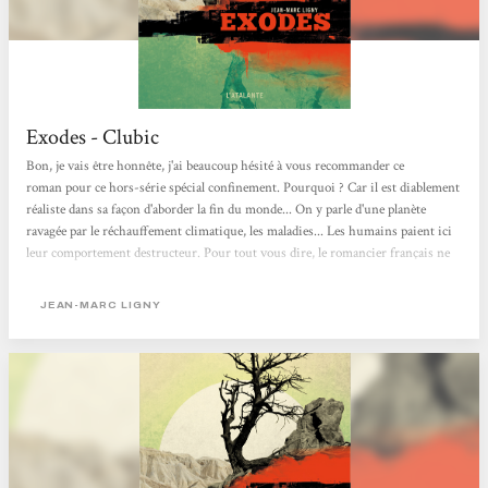
Exodes - Clubic
Bon, je vais être honnête, j'ai beaucoup hésité à vous recommander ce
roman pour ce hors-série spécial confinement. Pourquoi ? Car il est diablement
réaliste dans sa façon d'aborder la fin du monde... On y parle d'une planète
ravagée par le réchauffement climatique, les maladies... Les humains paient ici
leur comportement destructeur. Pour tout vous dire, le romancier français ne
prend pas de pincettes pour décrire la situation. Ce bouquin n'est donc pas à
réserver aux âmes sensibles.Le récit suit les péripéties d'une dizaine de
JEAN-MARC LIGNY
personnages. Au gré...