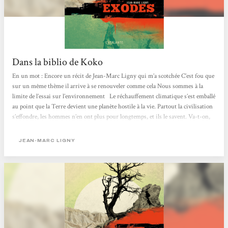
Dans la biblio de Koko
En un mot : Encore un récit de Jean-Marc Ligny qui m’a scotchée C’est fou que
sur un même thème il arrive à se renouveler comme cela Nous sommes à la
limite de l’essai sur l’environnement Le réchauffement climatique s’est emballé
au point que la Terre devient une planète hostile à la vie. Partout la civilisation
s’effondre, les hommes n’en ont plus pour longtemps, et ils le savent. Va-t-on,
comme Pradeesh Gorayan et sa famille, dans l’enclave sous dôme de Davos,
poursuivre notre train-train comme si de rien n’était ? Va-t-on, comme
JEAN-MARC LIGNY
Mercedes...