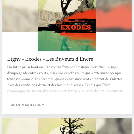
Ligny - Exodes - Les Buveurs d'Encre
Un futur pas si lointain... Le réchauffement climatique n'est plus un sujet
d'empoignade entre experts, mais une cruelle réalité qui a exterminé presque
toute vie animale. Les hommes, quant à eux, survivent et tentent de s'adapter.
Avec des conditions de vie et des fortunes diverses. Tandis que l'élite
économique vit au sein d'espaces clos et protégés, ceux du dehors (les outers)
sont soumis à des phénomènes climatiques dantesques, et toujours sous la
menace des Boutefeux, Mange-morts et autres marginaux. Si le roman de
JEAN-MARC LIGNY
Jean-Marc Ligny fait la part belle à l'action, il nous propose...