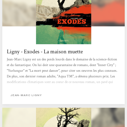
Ligny - Exodes - La maison muette
Jean-Marc Ligny est un des poids lourds dans le domaine de la science-fiction
et du fantastique. On lui doit une quarantaine de romans, dont "Inner City" ;
"Yurlungur" et "La mort peut danser", pour citer ses oeuvres les plus connues.
De plus, son dernier roman adulte, "Aqua TM", a obtenu plusieurs prix. Les
modifications climatiques sont au coeur de ce nouveau roman, un pavé qui
avoisine les 540p. Les humains (ce qu'il en reste) sont scindés en deux groupes
: les riches, réfugiés dans les enclaves (ces immenses dômes de plusieurs km)
JEAN-MARC LIGNY
qui bénéficient d'une vie aisée, à l'abri...