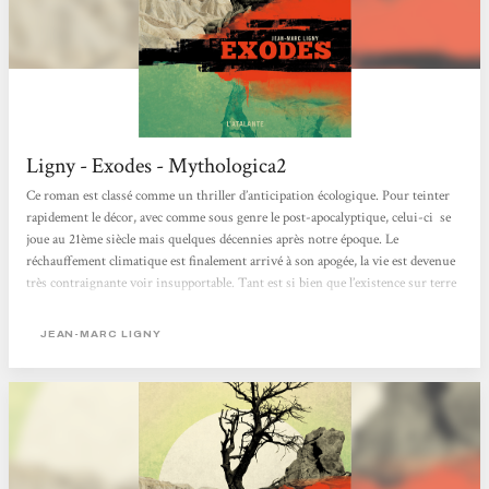
Ligny - Exodes - Mythologica2
Ce roman est classé comme un thriller d’anticipation écologique. Pour teinter
rapidement le décor, avec comme sous genre le post-apocalyptique, celui-ci se
joue au 21ème siècle mais quelques décennies après notre époque. Le
réchauffement climatique est finalement arrivé à son apogée, la vie est devenue
très contraignante voir insupportable. Tant est si bien que l’existence sur terre
s’est fortement réduite dans toutes les espèces, toute forme de vie se retrouve
finalement à l’agonie, l’homme est alors conscient de vivre dans sa...
JEAN-MARC LIGNY