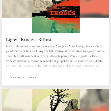
Ligny - Exodes - Bifrost
Les fins du monde sont rarement gaies. Avec Jean-Marc Ligny, elles s 'avèrent
paradoxalement belles, à l'image de l'illustration de couverture très graphique de
Teraf, fait suffisamment rare chez l'Atalante pour qu'on le signale. Le lecteur
avide de questions environnementales et géopolitiques se souvient sans doute
de Aqua™. Le roman anticipait les plus que probables conflits de l'eau, se
contentant, comme toute bonne SF, de pousser l'extrapolation jusque dans ses
ultimes retranchements. Avec Exodes, l'auteur français nous projette en
JEAN-MARC LIGNY
Europe, quelque part entre la fin du xixe et le début du xxe siècle. Une
projection dont on a pu découvrir...