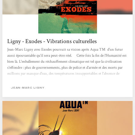
Ligny - Exodes - Vibrations culturelles
Jean-Marc Ligny avec Exodes poursuit sa vision après Aqua TM d'un futur
aussi épouvantable qu'il sera peut-être réel. Cette fois la fin de l'Humanité est
bien là. L'enballement du réchauffement climatique est tel que la civilisation
s'effondre : plus de gouvernements, plus de police et d'armée et des morts par
millions par manque d'eau, des températures insupportables et l'absence de
végétation et de nourriture. Le roman se situe principalement en Europe et
nous suivons la vie et surtout les errances de cinq personnages plus un sixième
JEAN-MARC LIGNY
qui vit avec sa famille dans une relative...