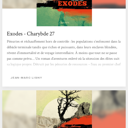
Exodes - Charybde 27
Pénuries et réchauffement hors de contrôle : les populations s’enfoncent dans la
débâcle terminale tandis que riches et puissants, dans leurs enclaves blindées,
rêvent d’immortalité et de voyage interstellaire. À moins que tout ne se passe
pas comme prévu… Un roman d’aventures enlevé où la sécession des élites suit
sa logique propre. Détruit par les pénuries de ressources – l’eau au premier chef
– et par un dérèglement climatique devenu parfaitement erratique, le monde
sombre. La très vaste majorité de la population...
JEAN-MARC LIGNY