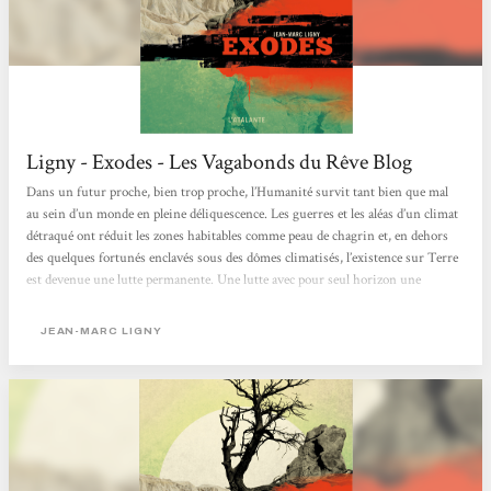
Ligny - Exodes - Les Vagabonds du Rêve Blog
Dans un futur proche, bien trop proche, l’Humanité survit tant bien que mal
au sein d’un monde en pleine déliquescence. Les guerres et les aléas d’un climat
détraqué ont réduit les zones habitables comme peau de chagrin et, en dehors
des quelques fortunés enclavés sous des dômes climatisés, l’existence sur Terre
est devenue une lutte permanente. Une lutte avec pour seul horizon une
échappatoire temporaire à un environnement de plus en plus inhospitalier, un
sursis avant une extinction que tous devinent inéluctable. Exodes nous offre le
JEAN-MARC LIGNY
point de vue de plusieurs de...