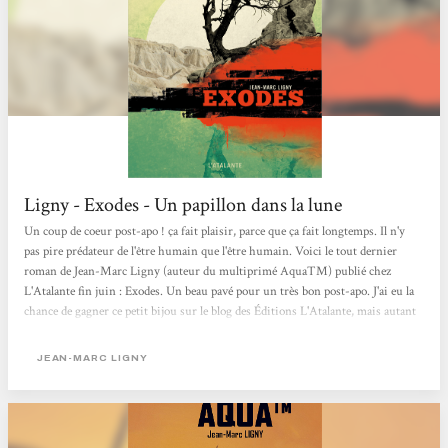
Ligny - Exodes - Un papillon dans la lune
Un coup de coeur post-apo ! ça fait plaisir, parce que ça fait longtemps. Il n'y
pas pire prédateur de l'être humain que l'être humain. Voici le tout dernier
roman de Jean-Marc Ligny (auteur du multiprimé AquaTM) publié chez
L'Atalante fin juin : Exodes. Un beau pavé pour un très bon post-apo. J'ai eu la
chance de gagner ce petit bijou sur le blog des Éditions L'Atalante, mais autant
vous dire que de toute façon il était prévu que je l'achète rapidement. Ce post-
apo choral nous raconte les histoires parallèles de divers personnages en
JEAN-MARC LIGNY
Europe, qui vont bien évidemment...