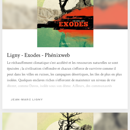
Ligny - Exodes - Phénixweb
Le réchauffement climatique s’est accéléré et les ressources naturelles se sont
épuisées ; la civilisation s’effondre et chacun s’efforce de survivre comme il
peut dans les villes en ruines, les campagnes désertiques, les îles de plus en plus
isolées. Quelques enclaves riches s’efforcent de maintenir un niveau de vie
décent, comme Davos, isolée sous son dôme. Ailleurs, des communautés
conservent un reste de solidarité, malgré les attaques de Boutefeux destructeurs
et celles des Mangemorts (litote pour désigner ceux qui tuent pour manger de
JEAN-MARC LIGNY
la...