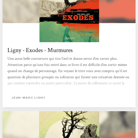
Ligny - Exodes - Murmures
Une assez belle couverture qui tire l’œil et donne envie d’en savoir plus.
Attention parce qu’une fois entré dans ce livre il est difficile d’en sortir même
quand on change de personnage. En voyant le titre vous avez compris qu’il est
question de plusieurs groupes ou solitaires qui fuient une situation donnée ou
qui veulent rejoindre un point particulier. Le point de ralliement ce serait la
ville sous dôme de Genève parce que le reste est brûlé de soleil ou par les bandes
de Boutefeux, des jeunes qui détruisent tout. Ailleurs aussi la mer monte...
JEAN-MARC LIGNY