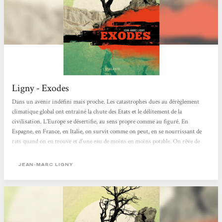
Ligny - Exodes
Dans un avenir indéfini mais proche. Les catastrophes dues au dérèglement
climatique global ont entraîné la chute des Etats et le délitement de la
civilisation. L’Europe se désertifie, au sens propre comme au figuré. En
Espagne, en France, en Italie, on survit comme on peut, en se nourrissant de
rats quand on en trouve et d’une eau de moins en moins potable. On rêve de
partir vers le Nord, où la température est sans doute restée clémente… mais, sur
les îles Lofoten, en Norvège, la pêche est de plus en plus pauvre et l’afflux
JEAN-MARC LIGNY
continu de réfugiés n’améliore...