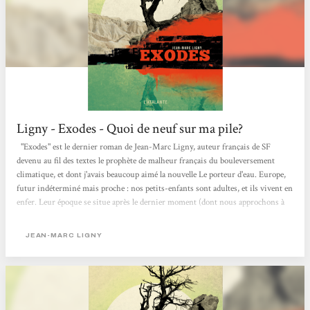
Ligny - Exodes - Quoi de neuf sur ma pile?
"Exodes" est le dernier roman de Jean-Marc Ligny, auteur français de SF
devenu au fil des textes le prophète de malheur français du bouleversement
climatique, et dont j'avais beaucoup aimé la nouvelle Le porteur d'eau. Europe,
futur indéterminé mais proche : nos petits-enfants sont adultes, et ils vivent en
enfer. Leur époque se situe après le dernier moment (dont nous approchons à
grands pas) où une prise de conscience de la gravité du problème
environnemental et une volonté collective de sacrifier le présent pour préserver
JEAN-MARC LIGNY
un peu d’avenir auraient pu amener...