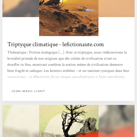
Triptyque climatique - lefictionaute.com
Thématique : Fiction écologique […] Avec ce triptyque, nous redécouvrons la
brutalité primale de nos origines que des siècles de civilisation n’ont su
étouffer in fine, montrant combien la notion même de civilisation demeure
bien fragile et caduque. Les lecteurs esthètes – et un tantinet cyniques dans leur
voyeurisme – se délecteront de ces images apocalyptiques si bien reproduites.
[…] Narration […] Les chapitres sont brefs, le style incisif, épuré et emprunt
d’un réalisme qui vient renforcer la crédibilité de cette eschatologie. […] Ligny
JEAN-MARC LIGNY
parvient...