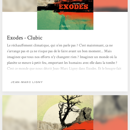
Exodes - Clubic
Le réchauffement climatique, qui n'en parle pas ? C'est maintenant, ça ne
s'arrange pas et ça ne risque pas de le faire avant un bon moment... Mais
imaginez que tous nos efforts n'y changent rien ? Imaginez un monde où la
planète se meure à petit feu, emportant les humains avec elle dans la tombe ?
C'est ce monde que nous décrit Jean-Marc Ligny dans Exodes. Et le bougre fait
ça de façon furieusement réaliste. Me voici de retour de ce terrible voyage
apocalyptique. Ma recommandation ? Foncez dans ce livre tête baissée ! Comme
JEAN-MARC LIGNY
je vous le disais dans ma chronique du Déchronologue, j'aime bien les livres...