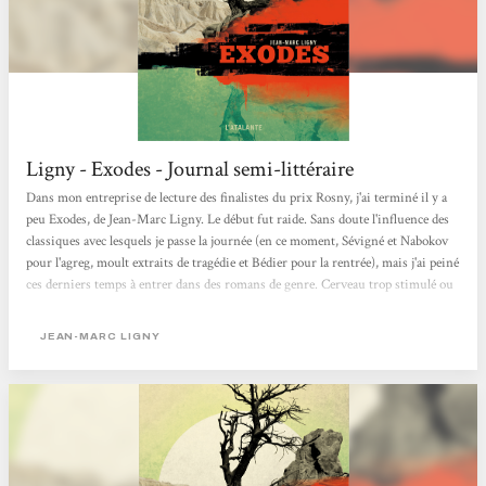
Ligny - Exodes - Journal semi-littéraire
Dans mon entreprise de lecture des finalistes du prix Rosny, j'ai terminé il y a
peu Exodes, de Jean-Marc Ligny. Le début fut raide. Sans doute l'influence des
classiques avec lesquels je passe la journée (en ce moment, Sévigné et Nabokov
pour l'agreg, moult extraits de tragédie et Bédier pour la rentrée), mais j'ai peiné
ces derniers temps à entrer dans des romans de genre. Cerveau trop stimulé ou
plus assez disponible, je n'en sais rien, mais Exodes... Début raide, donc, car je
lis le soir avec une âme d'enfant qui attend l'histoire avec laquelle s'endormir.
JEAN-MARC LIGNY
Or, nous voilà...