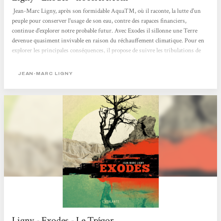
Jean-Marc Ligny, après son formidable AquaTM, où il raconte, la lutte d'un
peuple pour conserver l'usage de son eau, contre des rapaces financiers,
continue d'explorer notre probable futur. Avec Exodes il sillonne une Terre
devenue quasiment invivable en raison du réchauffement climatique. Pour en
explorer les principales conséquences, il propose de suivre les tribulations de
six terriens dans l'enfer qu'est devenue la planète. Il place son histoire en 2100
et ouvre son roman sur Pradeesh Gorayan. Celui-ci vit, avec son épouse et sa
JEAN-MARC LIGNY
fille, dans une enclave de nantis, une bulle étanche construite au bord du lac
Léman....
Ligny - Exodes - Le Trégor