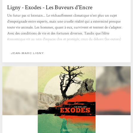
Ligny - Exodes - Les Buveurs d'Encre
Un futur pas si lointain... Le réchauffement climatique n'est plus un sujet
d'empoignade entre experts, mais une cruelle réalité qui a exterminé presque
toute vie animale. Les hommes, quant à eux, survivent et tentent de s'adapter.
Avec des conditions de vie et des fortunes diverses. Tandis que l'élite
économique vit au sein d'espaces clos et protégés, ceux du dehors (les outers)
sont soumis à des phénomènes climatiques dantesques, et toujours sous la
menace des Boutefeux, Mange-morts et autres marginaux. Si le roman de
JEAN-MARC LIGNY
Jean-Marc Ligny fait la part belle à l'action, il nous propose...