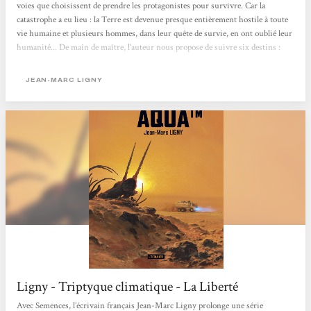
voies que choisissent de prendre les protagonistes pour survivre. Car la
catastrophe a eu lieu : la Terre est devenue presque entièrement hostile à toute
vie humaine et plusieurs hommes, dans leur quête de survie, en ont oublié leur
humanité... De main de maître, l’auteur nous propose de suivre six destins :
poursuivre quelque temps sa vie telle quelle sous un dôme en Suisse ; chercher
le salut dans les religions; tout détruire et précipiter la fin imminente dans une
JEAN-MARC LIGNY
vague violente; se prostituer pour avoir...
Ligny - Triptyque climatique - La Liberté
Avec Semences, l’écrivain français Jean-Marc Ligny prolonge une série