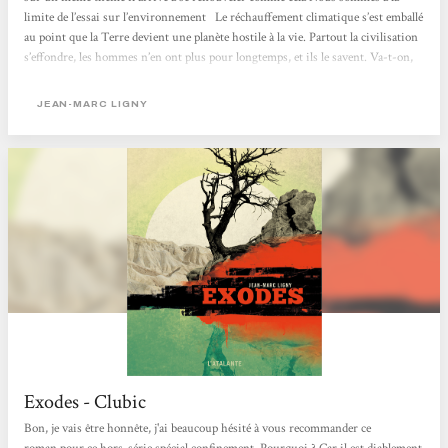
limite de l’essai sur l’environnement Le réchauffement climatique s’est emballé
au point que la Terre devient une planète hostile à la vie. Partout la civilisation
s’effondre, les hommes n’en ont plus pour longtemps, et ils le savent. Va-t-on,
comme Pradeesh Gorayan et sa famille, dans l’enclave sous dôme de Davos,
poursuivre notre train-train comme si de rien n’était ? Va-t-on, comme
JEAN-MARC LIGNY
Mercedes...
Exodes - Clubic
Bon, je vais être honnête, j'ai beaucoup hésité à vous recommander ce