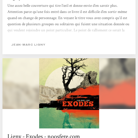
Une assez belle couverture qui tire l’œil et donne envie d’en savoir plus.
Attention parce qu’une fois entré dans ce livre il est difficile d’en sortir même
quand on change de personnage. En voyant le titre vous avez compris qu’il est
question de plusieurs groupes ou solitaires qui fuient une situation donnée ou
qui veulent rejoindre un point particulier. Le point de ralliement ce serait la
ville sous dôme de Genève parce que le reste est brûlé de soleil ou par les bandes
de Boutefeux, des jeunes qui détruisent tout. Ailleurs aussi la mer monte...
JEAN-MARC LIGNY
Ligny - Exodes - noosfere.com