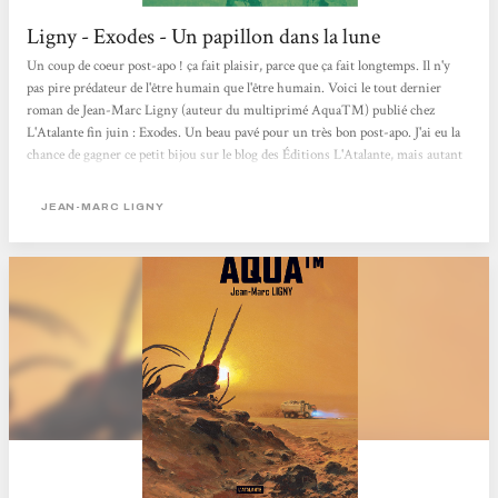
Ligny - Exodes - Un papillon dans la lune
Un coup de coeur post-apo ! ça fait plaisir, parce que ça fait longtemps. Il n'y
pas pire prédateur de l'être humain que l'être humain. Voici le tout dernier
roman de Jean-Marc Ligny (auteur du multiprimé AquaTM) publié chez
L'Atalante fin juin : Exodes. Un beau pavé pour un très bon post-apo. J'ai eu la
chance de gagner ce petit bijou sur le blog des Éditions L'Atalante, mais autant
vous dire que de toute façon il était prévu que je l'achète rapidement. Ce post-
apo choral nous raconte les histoires parallèles de divers personnages en
JEAN-MARC LIGNY
Europe, qui vont bien évidemment...