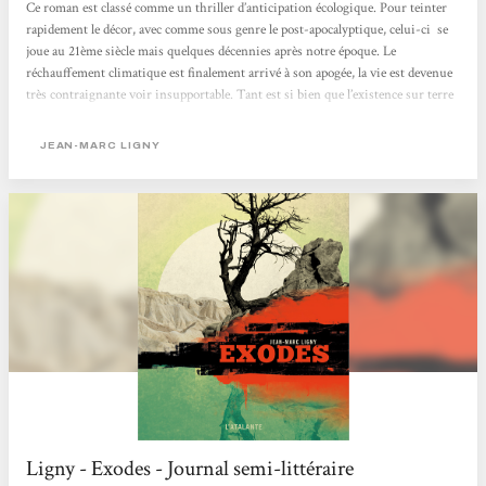
Ce roman est classé comme un thriller d’anticipation écologique. Pour teinter
rapidement le décor, avec comme sous genre le post-apocalyptique, celui-ci se
joue au 21ème siècle mais quelques décennies après notre époque. Le
réchauffement climatique est finalement arrivé à son apogée, la vie est devenue
très contraignante voir insupportable. Tant est si bien que l’existence sur terre
s’est fortement réduite dans toutes les espèces, toute forme de vie se retrouve
finalement à l’agonie, l’homme est alors conscient de vivre dans sa...
JEAN-MARC LIGNY
Ligny - Exodes - Journal semi-littéraire