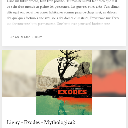
Dans un futur proche, bien trop proche, l’Humanité survit tant bien que mal
au sein d’un monde en pleine déliquescence. Les guerres et les aléas d’un climat
détraqué ont réduit les zones habitables comme peau de chagrin et, en dehors
des quelques fortunés enclavés sous des dômes climatisés, l’existence sur Terre
est devenue une lutte permanente. Une lutte avec pour seul horizon une
échappatoire temporaire à un environnement de plus en plus inhospitalier, un
sursis avant une extinction que tous devinent inéluctable. Exodes nous offre le
JEAN-MARC LIGNY
point de vue de plusieurs de...
Ligny - Exodes - Mythologica2