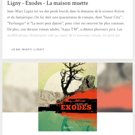
Ligny - Exodes - La maison muette
Jean-Marc Ligny est un des poids lourds dans le domaine de la science-fiction
et du fantastique. On lui doit une quarantaine de romans, dont "Inner City" ;
"Yurlungur" et "La mort peut danser", pour citer ses oeuvres les plus connues.
De plus, son dernier roman adulte, "Aqua TM", a obtenu plusieurs prix. Les
modifications climatiques sont au coeur de ce nouveau roman, un pavé qui
avoisine les 540p. Les humains (ce qu'il en reste) sont scindés en deux groupes
: les riches, réfugiés dans les enclaves (ces immenses dômes de plusieurs km)
JEAN-MARC LIGNY
qui bénéficient d'une vie aisée, à l'abri...