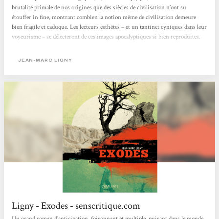
brutalité primale de nos origines que des siècles de civilisation n’ont su
étouffer in fine, montrant combien la notion même de civilisation demeure
bien fragile et caduque. Les lecteurs esthètes – et un tantinet cyniques dans leur
voyeurisme – se délecteront de ces images apocalyptiques si bien reproduites.
[…] Narration […] Les chapitres sont brefs, le style incisif, épuré et emprunt
d’un réalisme qui vient renforcer la crédibilité de cette eschatologie. […] Ligny
JEAN-MARC LIGNY
parvient...
Ligny - Exodes - senscritique.com
Un grand roman d'anticipation, foisonnant et multiple, puisant dans le monde