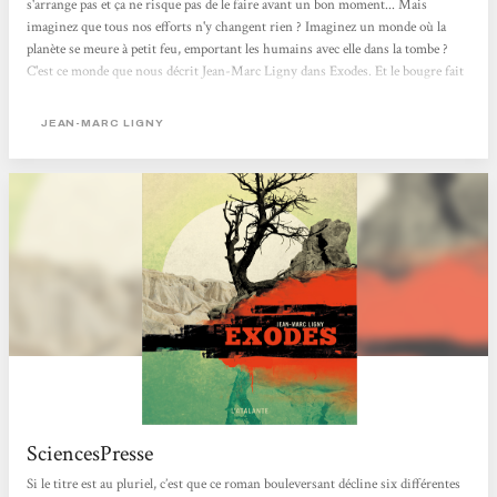
s'arrange pas et ça ne risque pas de le faire avant un bon moment... Mais
imaginez que tous nos efforts n'y changent rien ? Imaginez un monde où la
planète se meure à petit feu, emportant les humains avec elle dans la tombe ?
C'est ce monde que nous décrit Jean-Marc Ligny dans Exodes. Et le bougre fait
ça de façon furieusement réaliste. Me voici de retour de ce terrible voyage
apocalyptique. Ma recommandation ? Foncez dans ce livre tête baissée ! Comme
JEAN-MARC LIGNY
je vous le disais dans ma chronique du Déchronologue, j'aime bien les livres...
SciencesPresse
Si le titre est au pluriel, c’est que ce roman bouleversant décline six différentes