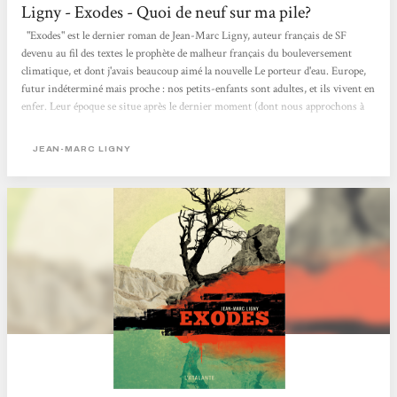
Ligny - Exodes - Quoi de neuf sur ma pile?
"Exodes" est le dernier roman de Jean-Marc Ligny, auteur français de SF
devenu au fil des textes le prophète de malheur français du bouleversement
climatique, et dont j'avais beaucoup aimé la nouvelle Le porteur d'eau. Europe,
futur indéterminé mais proche : nos petits-enfants sont adultes, et ils vivent en
enfer. Leur époque se situe après le dernier moment (dont nous approchons à
grands pas) où une prise de conscience de la gravité du problème
environnemental et une volonté collective de sacrifier le présent pour préserver
JEAN-MARC LIGNY
un peu d’avenir auraient pu amener...