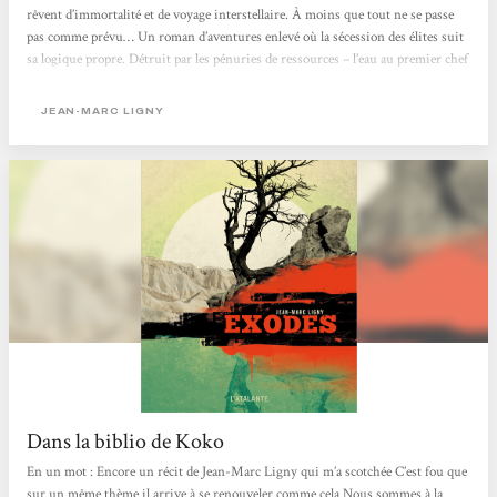
rêvent d’immortalité et de voyage interstellaire. À moins que tout ne se passe
pas comme prévu… Un roman d’aventures enlevé où la sécession des élites suit
sa logique propre. Détruit par les pénuries de ressources – l’eau au premier chef
– et par un dérèglement climatique devenu parfaitement erratique, le monde
sombre. La très vaste majorité de la population...
JEAN-MARC LIGNY
Dans la biblio de Koko
En un mot : Encore un récit de Jean-Marc Ligny qui m’a scotchée C’est fou que
sur un même thème il arrive à se renouveler comme cela Nous sommes à la