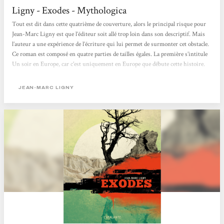
Ligny - Exodes - Mythologica
Tout est dit dans cette quatrième de couverture, alors le principal risque pour
Jean-Marc Ligny est que l’éditeur soit allé trop loin dans son descriptif. Mais
l’auteur a une expérience de l’écriture qui lui permet de surmonter cet obstacle.
Ce roman est composé en quatre parties de tailles égales. La première s’intitule
Un soir en Europe, car c’est uniquement en Europe que débute cette histoire.
Du sud au nord, l’auteur nous fait découvrir la vie des personnages décrits plus
haut. Malgré leur nombre, il ne se disperse pas et nous donne quelques clés de
JEAN-MARC LIGNY
ce...