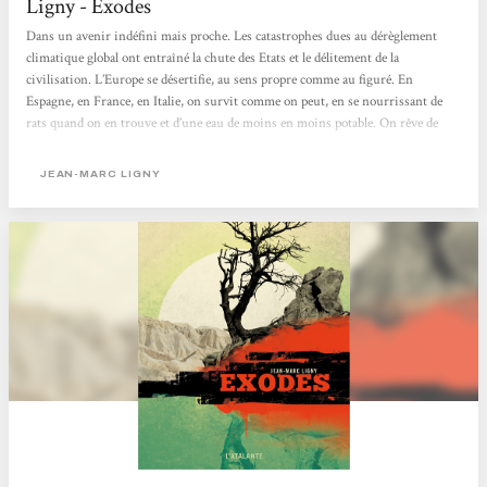
Ligny - Exodes
Dans un avenir indéfini mais proche. Les catastrophes dues au dérèglement
climatique global ont entraîné la chute des Etats et le délitement de la
civilisation. L’Europe se désertifie, au sens propre comme au figuré. En
Espagne, en France, en Italie, on survit comme on peut, en se nourrissant de
rats quand on en trouve et d’une eau de moins en moins potable. On rêve de
partir vers le Nord, où la température est sans doute restée clémente… mais, sur
les îles Lofoten, en Norvège, la pêche est de plus en plus pauvre et l’afflux
JEAN-MARC LIGNY
continu de réfugiés n’améliore...