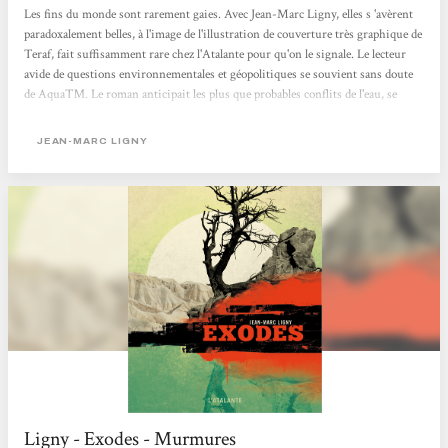
Les fins du monde sont rarement gaies. Avec Jean-Marc Ligny, elles s 'avèrent
paradoxalement belles, à l'image de l'illustration de couverture très graphique de
Teraf, fait suffisamment rare chez l'Atalante pour qu'on le signale. Le lecteur
avide de questions environnementales et géopolitiques se souvient sans doute
de Aqua™. Le roman anticipait les plus que probables conflits de l'eau, se
contentant, comme toute bonne SF, de pousser l'extrapolation jusque dans ses
ultimes retranchements. Avec Exodes, l'auteur français nous projette en
JEAN-MARC LIGNY
Europe, quelque part entre la fin du xixe et le début du xxe siècle. Une
projection dont on a pu découvrir...
Ligny - Exodes - Murmures