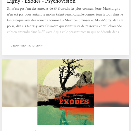
Ligny - Exodes - Psychovision
S'il n'est pas l'un des auteurs de SF français les plus connus, Jean-Marc Ligny
n'en est pas pour autant le moins talentueux, capable donner tour à tour dans le
fantastique avec des romans comme La Mort peut danser et Mal-Morts, dans le
polar, dans la fantasy avec Chimère qui vient juste de ressortir chez Lokomodo
et bien entendu dans la SF avec Aqua et le présent roman qui se déroule dans
un futur où la pollution a rendu la terre invivable. A travers plusieurs
portraits, Jean-Marc Ligny dresse le portrait d'un futur peu enthousiasmant où
JEAN-MARC LIGNY
l'homme est détruit par la maladie, par son environnement et surtout sa
propre...