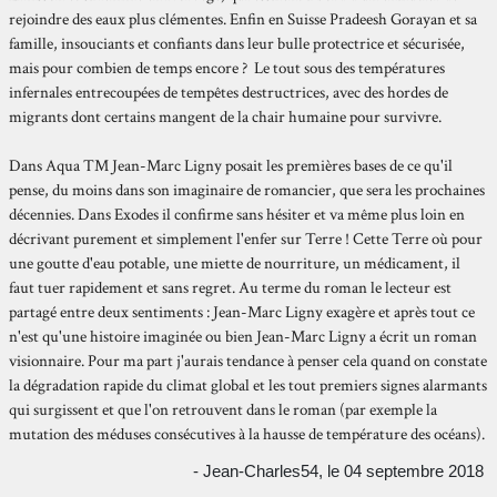
rejoindre des eaux plus clémentes. Enfin en Suisse Pradeesh Gorayan et sa
famille, insouciants et confiants dans leur bulle protectrice et sécurisée,
mais pour combien de temps encore ? Le tout sous des températures
infernales entrecoupées de tempêtes destructrices, avec des hordes de
migrants dont certains mangent de la chair humaine pour survivre.
Dans Aqua TM Jean-Marc Ligny posait les premières bases de ce qu'il
pense, du moins dans son imaginaire de romancier, que sera les prochaines
décennies. Dans Exodes il confirme sans hésiter et va même plus loin en
décrivant purement et simplement l'enfer sur Terre ! Cette Terre où pour
une goutte d'eau potable, une miette de nourriture, un médicament, il
faut tuer rapidement et sans regret. Au terme du roman le lecteur est
partagé entre deux sentiments : Jean-Marc Ligny exagère et après tout ce
n'est qu'une histoire imaginée ou bien Jean-Marc Ligny a écrit un roman
visionnaire. Pour ma part j'aurais tendance à penser cela quand on constate
la dégradation rapide du climat global et les tout premiers signes alarmants
qui surgissent et que l'on retrouvent dans le roman (par exemple la
mutation des méduses consécutives à la hausse de température des océans).
- Jean-Charles54, le 04 septembre 2018