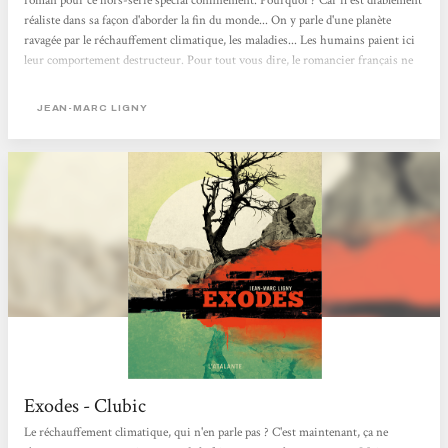
roman pour ce hors-série spécial confinement. Pourquoi ? Car il est diablement
réaliste dans sa façon d'aborder la fin du monde... On y parle d'une planète
ravagée par le réchauffement climatique, les maladies... Les humains paient ici
leur comportement destructeur. Pour tout vous dire, le romancier français ne
prend pas de pincettes pour décrire la situation. Ce bouquin n'est donc pas à
réserver aux âmes sensibles.Le récit suit les péripéties d'une dizaine de
JEAN-MARC LIGNY
personnages. Au gré...
Exodes - Clubic
Le réchauffement climatique, qui n'en parle pas ? C'est maintenant, ça ne