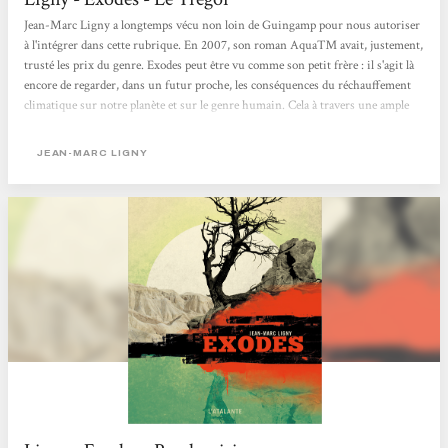
Jean-Marc Ligny a longtemps vécu non loin de Guingamp pour nous autoriser
à l'intégrer dans cette rubrique. En 2007, son roman Aqua™ avait, justement,
trusté les prix du genre. Exodes peut être vu comme son petit frère : il s'agit là
encore de regarder, dans un futur proche, les conséquences du réchauffement
climatique sur notre planète et sur le genre humain. Cela à travers une ample
fresque polyphonique mettant en scène des personnages en mode survie sur
cette Terre ravagée, asséchée, dans ces villes détruites et dépeuplées. Dans un
JEAN-MARC LIGNY
climat de violence et de...