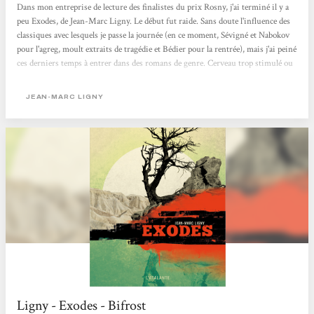
Dans mon entreprise de lecture des finalistes du prix Rosny, j'ai terminé il y a
peu Exodes, de Jean-Marc Ligny. Le début fut raide. Sans doute l'influence des
classiques avec lesquels je passe la journée (en ce moment, Sévigné et Nabokov
pour l'agreg, moult extraits de tragédie et Bédier pour la rentrée), mais j'ai peiné
ces derniers temps à entrer dans des romans de genre. Cerveau trop stimulé ou
plus assez disponible, je n'en sais rien, mais Exodes... Début raide, donc, car je
lis le soir avec une âme d'enfant qui attend l'histoire avec laquelle s'endormir.
JEAN-MARC LIGNY
Or, nous voilà...
Ligny - Exodes - Bifrost