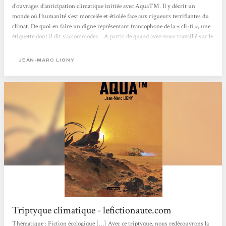
d’ouvrages d’anticipation climatique initiée avec AquaTM. Il y décrit un
monde où l’humanité s’est morcelée et étiolée face aux rigueurs terrifiantes du
climat. De quoi en faire un digne représentant francophone de la « cli-fi », une
étiquette dont il dit s’accommoder. A partir de quand avez-vous travaillé sur le
changement climatique ? Jean-Marc Ligny : Cette notion a émergé dans ma
conscience (et par suite, dans mon travail) au tournant du siècle, quand elle...
JEAN-MARC LIGNY
Triptyque climatique - lefictionaute.com
Thématique : Fiction écologique […] Avec ce triptyque, nous redécouvrons la