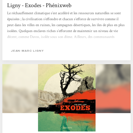
Ligny - Exodes - Phénixweb
Le réchauffement climatique s’est accéléré et les ressources naturelles se sont
épuisées ; la civilisation s’effondre et chacun s’efforce de survivre comme il
peut dans les villes en ruines, les campagnes désertiques, les îles de plus en plus
isolées. Quelques enclaves riches s’efforcent de maintenir un niveau de vie
décent, comme Davos, isolée sous son dôme. Ailleurs, des communautés
conservent un reste de solidarité, malgré les attaques de Boutefeux destructeurs
et celles des Mangemorts (litote pour désigner ceux qui tuent pour manger de
JEAN-MARC LIGNY
la...