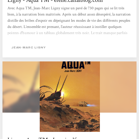
Avec Aqua TM, Jean-Marc Ligny signe un pavé de 730 pages qui se lit très
bien, à la narration bien maîtrisée. Après un début assez désespéré, la narration
distille des bribes d’espoir en dépeignant les modes de vie des différents peuples
du désert. L’ensemble est prenant, l’auteur réussissant à instiller quelques
pointes d’humour à un tableau globalement très noir. Le trait manque parfois
de nuance mais constitue néanmoins un récit très sympathique mêlant
mysticisme et prospective géopolitique sur fond de thriller. efelle, 27...
JEAN-MARC LIGNY