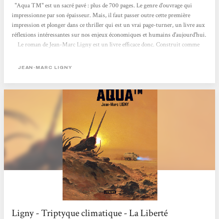
"Aqua TM" est un sacré pavé : plus de 700 pages. Le genre d'ouvrage qui
impressionne par son épaisseur. Mais, il faut passer outre cette première
impression et plonger dans ce thriller qui est un vrai page-turner, un livre aux
réflexions intéressantes sur nos enjeux économiques et humains d'aujourd'hui.
Le roman de Jean-Marc Ligny est un livre efficace donc. Construit comme
un thriller, l'auteur y met un rythme vraiment bien agencé. Les pages tournent
et jamais on ne s'ennuie. On passe d'un endroit à l'autre dans le monde, on suit
JEAN-MARC LIGNY
un personnage puis un autre et on réfléchit aux liens qui se créent...
Ligny - Triptyque climatique - La Liberté