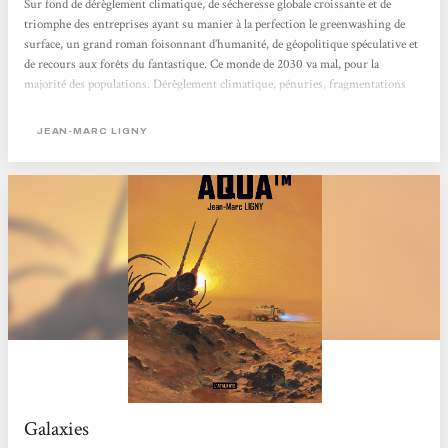
Sur fond de dérèglement climatique, de sécheresse globale croissante et de
triomphe des entreprises ayant su manier à la perfection le greenwashing de
surface, un grand roman foisonnant d’humanité, de géopolitique spéculative et
de recours aux forêts du fantastique. Ce monde de 2030 va mal, pour la
majorité des populations. Dérèglement climatique, pénuries, fragmentations
politiques : dans la lutte pour les ressources et le bien-être relatif, les grandes
entreprises multinationales, bardées de leurs avocats et de leurs droits
JEAN-MARC LIGNY
imprescriptibles, font de facto la loi. Un soir de tempête...
Galaxies