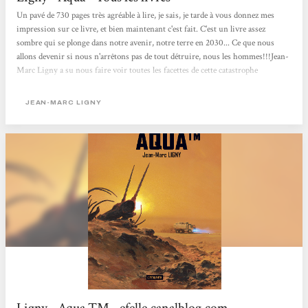
Un pavé de 730 pages très agréable à lire, je sais, je tarde à vous donnez mes
impression sur ce livre, et bien maintenant c'est fait. C'est un livre assez
sombre qui se plonge dans notre avenir, notre terre en 2030... Ce que nous
allons devenir si nous n'arrêtons pas de tout détruire, nous les hommes!!!Jean-
Marc Ligny a su nous faire voir toutes les facettes de cette catastrophe
planétaire, aussi bien coté européen que du coté USA tout en restant avec ce
point central qui est l'Afrique et le manque d'eau. Je suis passée par plusieurs
JEAN-MARC LIGNY
phases avec ce livre, déjà par le fait que ça peut nous...
Ligny - Aqua TM - efelle.canalblog.com