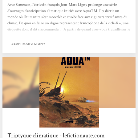
Avec Semences, l’écrivain français Jean-Marc Ligny prolonge une série
d’ouvrages d’anticipation climatique initiée avec AquaTM. Il y décrit un
monde où l’humanité s’est morcelée et étiolée face aux rigueurs terrifiantes du
climat. De quoi en faire un digne représentant francophone de la « cli-fi », une
étiquette dont il dit s’accommoder. A partir de quand avez-vous travaillé sur le
changement climatique ? Jean-Marc Ligny : Cette notion a émergé dans ma
conscience (et par suite, dans mon travail) au tournant du siècle, quand elle...
JEAN-MARC LIGNY
Triptyque climatique - lefictionaute.com