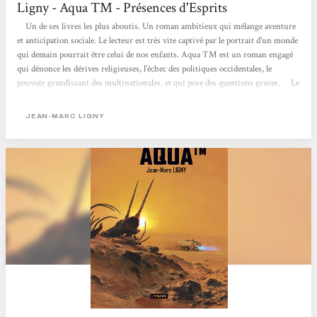
Ligny - Aqua TM - Présences d'Esprits
Un de ses livres les plus aboutis. Un roman ambitieux qui mélange aventure
et anticipation sociale. Le lecteur est très vite captivé par le portrait d'un monde
qui demain pourrait être celui de nos enfants. Aqua TM est un roman engagé
qui dénonce les dérives religieuses, l'échec des politiques occidentales, le
pouvoir grandissant des multinationales, et qui pose des questions graves. Le
tableau semble très sombre, mais l'espoir n'est pas absent du livre, grâce à
certains personnages qui incarnent des valeurs d'entraide et de partage. Un
JEAN-MARC LIGNY
excellent livre,...