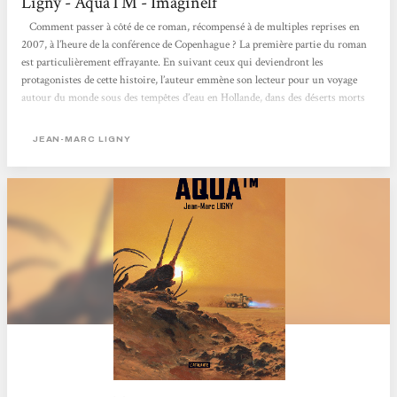
Ligny - AquaTM - Imaginelf
Comment passer à côté de ce roman, récompensé à de multiples reprises en
2007, à l’heure de la conférence de Copenhague ? La première partie du roman
est particulièrement effrayante. En suivant ceux qui deviendront les
protagonistes de cette histoire, l’auteur emmène son lecteur pour un voyage
autour du monde sous des tempêtes d’eau en Hollande, dans des déserts morts
en Afrique, sous une tornade aux Etats-Unis, dans des camps de réfugiés (ou
de survie) en Allemagne. C’est à chaque étape un véritable choc, les hommes
JEAN-MARC LIGNY
sont livrés...