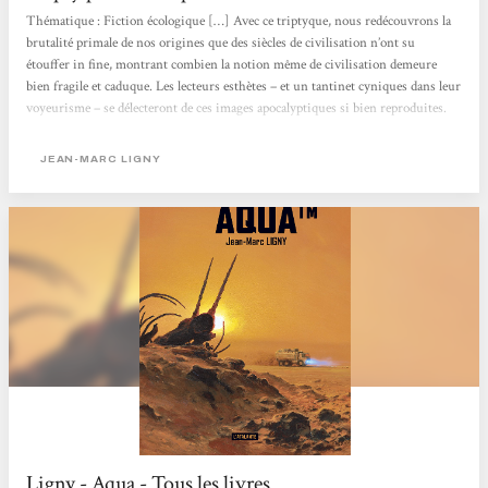
Thématique : Fiction écologique […] Avec ce triptyque, nous redécouvrons la
brutalité primale de nos origines que des siècles de civilisation n’ont su
étouffer in fine, montrant combien la notion même de civilisation demeure
bien fragile et caduque. Les lecteurs esthètes – et un tantinet cyniques dans leur
voyeurisme – se délecteront de ces images apocalyptiques si bien reproduites.
[…] Narration […] Les chapitres sont brefs, le style incisif, épuré et emprunt
d’un réalisme qui vient renforcer la crédibilité de cette eschatologie. […] Ligny
JEAN-MARC LIGNY
parvient...
Ligny - Aqua - Tous les livres