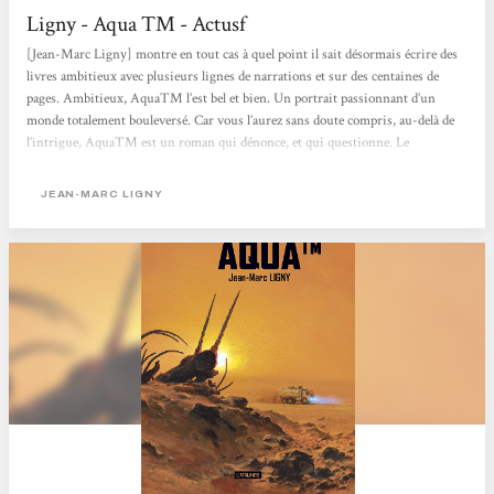
Ligny - Aqua TM - Actusf
[Jean-Marc Ligny] montre en tout cas à quel point il sait désormais écrire des
livres ambitieux avec plusieurs lignes de narrations et sur des centaines de
pages. Ambitieux, AquaTM l’est bel et bien. Un portrait passionnant d’un
monde totalement bouleversé. Car vous l’aurez sans doute compris, au-delà de
l’intrigue, AquaTM est un roman qui dénonce, et qui questionne. Le
dérèglement du climat, l’échec des politiques occidentaux, la force de l’Asie, la
toute puissance des multinationales, l’abandon de l’Afrique, la montée des
JEAN-MARC LIGNY
extrémismes de tout poil... Le...