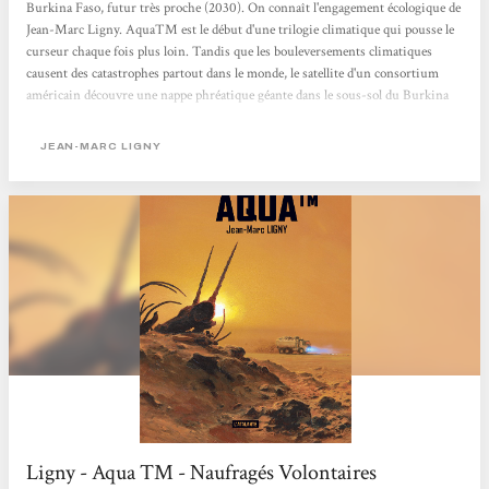
Burkina Faso, futur très proche (2030). On connaît l'engagement écologique de
Jean-Marc Ligny. AquaTM est le début d'une trilogie climatique qui pousse le
curseur chaque fois plus loin. Tandis que les bouleversements climatiques
causent des catastrophes partout dans le monde, le satellite d'un consortium
américain découvre une nappe phréatique géante dans le sous-sol du Burkina
Faso, ce qui le sauverait de la pauvreté, dans un monde où les guerres de l'eau se
multiplient. Sauf que le consortium entend exploiter la découverte pour son
JEAN-MARC LIGNY
compte, mais qu'un pirate français a déniché et révélé...
Ligny - Aqua TM - Naufragés Volontaires