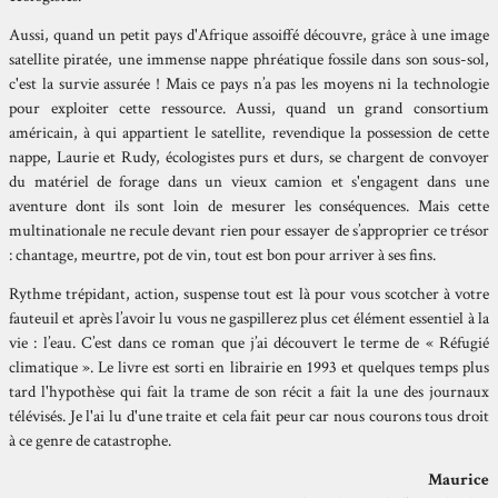
Aussi, quand un petit pays d'Afrique assoiffé découvre, grâce à une image
satellite piratée, une immense nappe phréatique fossile dans son sous-sol,
c'est la survie assurée ! Mais ce pays n’a pas les moyens ni la technologie
pour exploiter cette ressource. Aussi, quand un grand consortium
américain, à qui appartient le satellite, revendique la possession de cette
nappe, Laurie et Rudy, écologistes purs et durs, se chargent de convoyer
du matériel de forage dans un vieux camion et s'engagent dans une
aventure dont ils sont loin de mesurer les conséquences. Mais cette
multinationale ne recule devant rien pour essayer de s’approprier ce trésor
: chantage, meurtre, pot de vin, tout est bon pour arriver à ses fins.
Rythme trépidant, action, suspense tout est là pour vous scotcher à votre
fauteuil et après l’avoir lu vous ne gaspillerez plus cet élément essentiel à la
vie : l’eau. C’est dans ce roman que j’ai découvert le terme de « Réfugié
climatique ». Le livre est sorti en librairie en 1993 et quelques temps plus
tard l'hypothèse qui fait la trame de son récit a fait la une des journaux
télévisés. Je l'ai lu d'une traite et cela fait peur car nous courons tous droit
à ce genre de catastrophe.
Maurice