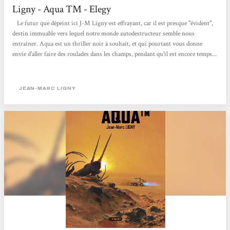
Ligny - Aqua TM - Elegy
Le futur que dépeint ici J-M Ligny est effrayant, car il est presque "évident",
destin immuable vers lequel notre monde autodestructeur semble nous
entraîner. Aqua est un thriller noir à souhait, et qui pourtant vous donne
envie d'aller faire des roulades dans les champs, pendant qu'il est encore temps...
JEAN-MARC LIGNY