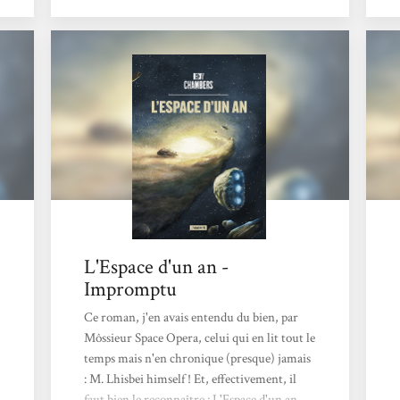
Becky Chambers nous livre une saga au
background bien construit mais pas
surexposé, et surtout une vraie leçon de
vivre-ensemble et de tolérance dans un
univers avec des races aliens...
L'Espace d'un an -
Impromptu
Ce roman, j'en avais entendu du bien, par
Môssieur Space Opera, celui qui en lit tout le
temps mais n'en chronique (presque) jamais
: M. Lhisbei himself ! Et, effectivement, il
faut bien le reconnaître : L'Espace d'un an,