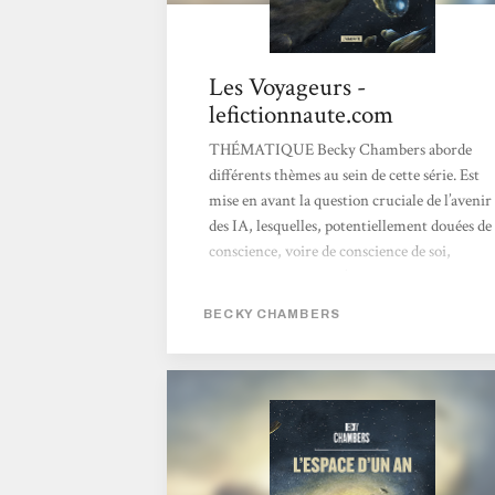
Les Voyageurs -
lefictionnaute.com
THÉMATIQUE Becky Chambers aborde
différents thèmes au sein de cette série. Est
mise en avant la question cruciale de l’avenir
des IA, lesquelles, potentiellement douées de
conscience, voire de conscience de soi,
pourraient aspirer à s’émanciper du joug de
leur créateur. Schéma freudien s’il en est. Est
BECKY CHAMBERS
également évoquée la question non moins
fondatrice de notre rapport à l’autre, a
fortiori avec l’émergence dans notre champ
de perception et de conscience d’autres
espèces intelligentes, les intells. Enfin se pose
le délicat problème de...