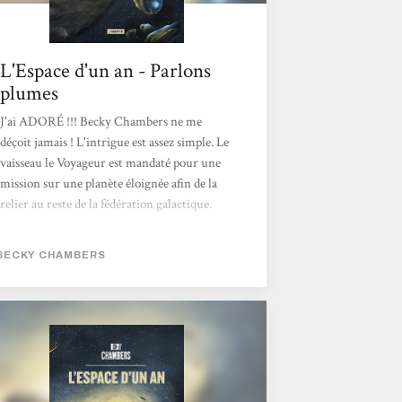
L'Espace d'un an - Parlons
plumes
J'ai ADORÉ !!! Becky Chambers ne me
déçoit jamais ! L'intrigue est assez simple. Le
vaisseau le Voyageur est mandaté pour une
mission sur une planète éloignée afin de la
relier au reste de la fédération galactique.
Tout au long du chemin, on suit le quotidien
de l'équipage. Il ne faut pas s'attendre à de
BECKY CHAMBERS
l'action, mais les dangers et la violence ne
sont pas absents pour autant !Durant ce
voyage, plein de réflexions autour des
différences sont partagées. L'auteure nous
montre la richesse des cultures, des
structures familiales, des relations, ou tout
simplement des espèces qui peuplent la