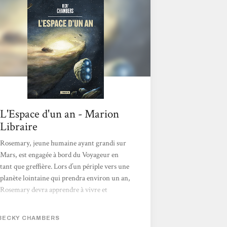
Libration, il s'intéressait à une intelligence
artificielle qui tentait de vivre dans un "kit
corporel", de manière illégale. Avec ce
troisième ouvrage, nous découvrons...
L'Espace d'un an - Marion
Libraire
Rosemary, jeune humaine ayant grandi sur
Mars, est engagée à bord du Voyageur en
tant que greffière. Lors d’un périple vers une
planète lointaine qui prendra environ un an,
Rosemary devra apprendre à vivre et
travailler avec l’équipage éclectique du
vaisseau, humains, reptiles, amphibiens, et
BECKY CHAMBERS
autres. Après Un Psaume pour les recyclés