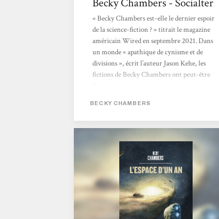
Becky Chambers - Socialter
« Becky Chambers est-elle le dernier espoir
de la science-fiction ? » titrait le magazine
américain Wired en septembre 2021. Dans
un monde « apathique de cynisme et de
divisions », écrit l’auteur Jason Kehe, les
fictions de Becky Chambers ont peut-être
l’extraordinaire pouvoir de nous « réparer ».
Autrice multi-primée, Chambers propulse
BECKY CHAMBERS
son lecteur dans un imaginaire flamboyant,
pétri de philosophie, de sciences et de grâce.
Née en 1985 de deux scientifiques
(astrobiologiste et ingénieur satellite), elle
bouscule le monde très codifié...