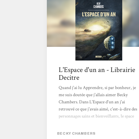
L'Espace d'un an - Librairie
Decitre
Quand j'ai lu Apprendre, si par bonheur, je
me suis doutée que j'allais aimer Becky
Chambers. Dans L'Espace d'un an j'ai
retrouvé ce que j'avais aimé, c'est-à-dire des
personnages sains et bienveillants, le space
opéra aussi et puis des personnages
attachants et de belles histoires d'amitiés.
BECKY CHAMBERS
Mais étonnement, peut-être parce que