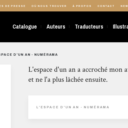
ES DE PRESSE
OÙ NOUS TROUVER
À PROPOS
CONTACT
NEW
Catalogue
Auteurs
Traducteurs
Illust
SPACE D'UN AN - NUMÉRAMA
L'espace d'un an a accroché mon a
et ne l'a plus lâchée ensuite.
L'ESPACE D'UN AN - NUMÉRAMA