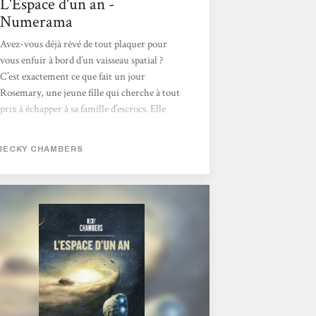
L'Espace d'un an -
Numerama
Avez-vous déjà rêvé de tout plaquer pour
vous enfuir à bord d’un vaisseau spatial ?
C’est exactement ce que fait un jour
Rosemary, une jeune fille qui cherche à tout
prix à échapper à sa famille d’escrocs. Elle
embarque à bord du Voyageur, un vaisseau
dont la mission est de creuser des tunnels
BECKY CHAMBERS
dans l’espace. Elle y cohabite avec de
nombreuses espèces aliens, des intelligences
artificielles, mais aussi d’autres humains.
L’Espace d’un an est un roman plein d’espoir,
dont on ressort avec énormément de joie et
d’énergie. Becky Chambers signe un
magnifique...