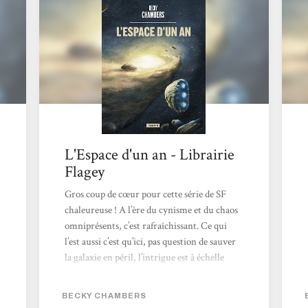
de lire tous les romans de Becky Chambers!
Impressions Ce premier tome de la la série
« Voyageurs »...
L'Espace d'un an - Librairie
Flagey
Gros coup de cœur pour cette série de SF
chaleureuse ! A l’ère du cynisme et du chaos
omniprésents, c’est rafraîchissant. Ce qui
l’est aussi c’est qu’ici, pas question de sauver
la galaxie en péril, l’intrigue est à échelle
« humaine »… même si les humains ne sont
pas du tout au centre du monde, et ça fait
BECKY CHAMBERS
plaisir aussi ! Avec une belle inventivité,