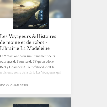
fédération...
Les Voyageurs & Histoires
de moine et de robot -
Librairie La Madeleine
Le 9 mars ont paru simultanément deux
ouvrages de l'autrice de SF qu'on adore,
Becky Chambers ! Tout d'abord, c'est le
troisième tome de la série Les Voyageurs qui
paraît dans une jolie édition reliée, Archives
de l'Exode. Dans le premier opus, L'Espace
BECKY CHAMBERS
d'un an, nous découvrions un équipage
multi-espèces dont le rôle était de creuser
des tunnels dans l'espace, afin de raccourcir
le voyage spatial. Quant au second livre,