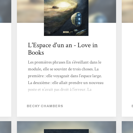
L'Espace d'un an - Love in
Books
Les premières phrases En s’éveillant dans le
module, elle se souvint de trois choses. La
première : elle voyageait dans l’espace large.
La deuxième : elle allait prendre un nouveau
poste et n’avait pas droit à l’erreur. La
troisième : elle avait corrompu un
fonctionnaire pour obtenir un fichier
BECKY CHAMBERS
d’identité falsifié. Même si aucune de ces
informations ne constituait une nouveauté,
elles n’assuraient pas un réveil agréable.
Circonstances de lecture Parce que j’ai envie