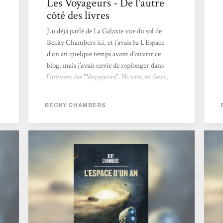
Les Voyageurs - De l'autre
côté des livres
J’ai déjà parlé de La Galaxie vue du sol de
Becky Chambers ici, et j’avais lu L’Espace
d’un an quelque temps avant d’ouvrir ce
blog, mais j’avais envie de replonger dans
l’univers des "Voyageurs". Ni une, ni deux,
l’intégrale en numérique du cycle a atterri
dans ma liseuse. Et le charme a une fois de
BECKY CHAMBERS
plus agi. Si vous aimez le space opera, cette
série est comme une bonne tasse de boisson
chaude (café/thé/chocolat/tisane suivant vos
goûts) prise en rentrant chez vous après une
journée pluvieuse. La base commune est que
les Humains ont quitté la Terre mourante en
deux...