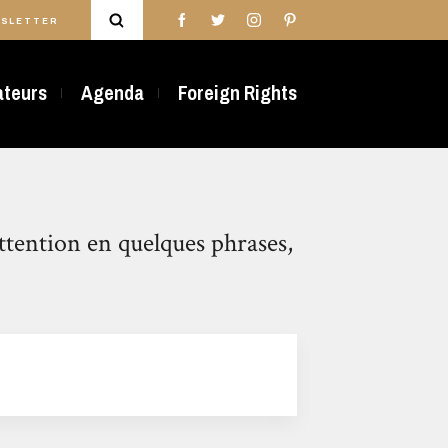
SLETTER
rateurs
Agenda
Foreign Rights
ttention en quelques phrases,