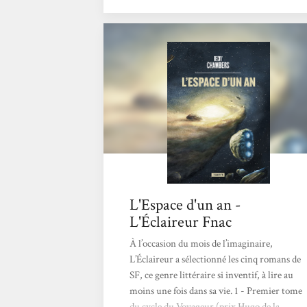
L'Espace d'un an est un premier tome, je me
suis retrouvée plongée d'avantage dedans,
beaucoup plus prise à l'histoire.Bien que le
suspense ne soit pas la base de ses récits mais
plutôt l'ambiance et les personnages. Ce qui
n'empêche pas d'avoir hâte de pouvoir lire
la...
L'Espace d'un an -
L'Éclaireur Fnac
À l’occasion du mois de l’imaginaire,
L’Éclaireur a sélectionné les cinq romans de
SF, ce genre littéraire si inventif, à lire au
moins une fois dans sa vie. 1 - Premier tome
du cycle du Voyageur (prix Hugo de la