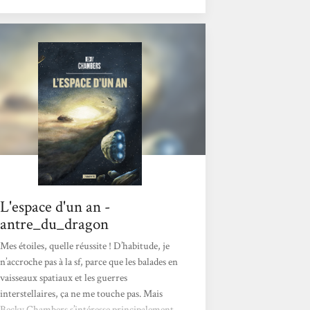
sauvages, j’avais envie de continuer à lire
Becky Chambers, parce que ses romans font
du bien. J’ai donc relu ce petit joyau que
j’avais déjà lu en 2018, mais dont je ne me
souvenais pas vraiment (merci ma mémoire
nulle). C’était...
L'espace d'un an -
antre_du_dragon
Mes étoiles, quelle réussite ! D’habitude, je
n’accroche pas à la sf, parce que les balades en
vaisseaux spatiaux et les guerres
interstellaires, ça ne me touche pas. Mais
Becky Chambers s’intéresse principalement