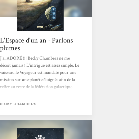
L'Espace d'un an - Parlons
plumes
J'ai ADORÉ !!! Becky Chambers ne me
déçoit jamais ! L'intrigue est assez simple. Le
vaisseau le Voyageur est mandaté pour une
mission sur une planète éloignée afin de la
relier au reste de la fédération galactique.
Tout au long du chemin, on suit le quotidien
de l'équipage. Il ne faut pas s'attendre à de
BECKY CHAMBERS
l'action, mais les dangers et la violence ne
sont pas absents pour autant !Durant ce
voyage, plein de réflexions autour des
différences sont partagées. L'auteure nous
montre la richesse des cultures, des