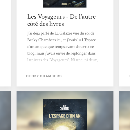
Les Voyageurs - De l'autre
côté des livres
J’ai déjà parlé de La Galaxie vue du sol de
Becky Chambers ici, et j’avais lu L’Espace
d’un an quelque temps avant d’ouvrir ce
blog, mais j’avais envie de replonger dans
l’univers des "Voyageurs". Ni une, ni deux,
l’intégrale en numérique du cycle a atterri
dans ma liseuse. Et le charme a une fois de
BECKY CHAMBERS
plus agi. Si vous aimez le space opera, cette
série est comme une bonne tasse de boisson
chaude (café/thé/chocolat/tisane suivant vos
goûts) prise en rentrant chez vous après une
journée pluvieuse. La base commune est que
les Humains ont quitté la Terre mourante en
deux...