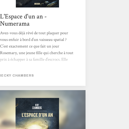
L'Espace d'un an -
Numerama
Avez-vous déjà rêvé de tout plaquer pour
vous enfuir à bord d’un vaisseau spatial ?
C’est exactement ce que fait un jour
Rosemary, une jeune fille qui cherche à tout
prix à échapper à sa famille d’escrocs. Elle
embarque à bord du Voyageur, un vaisseau
dont la mission est de creuser des tunnels
BECKY CHAMBERS
dans l’espace. Elle y cohabite avec de
nombreuses espèces aliens, des intelligences
artificielles, mais aussi d’autres humains.
L’Espace d’un an est un roman plein d’espoir,
dont on ressort avec énormément de joie et
d’énergie. Becky Chambers signe un
magnifique...