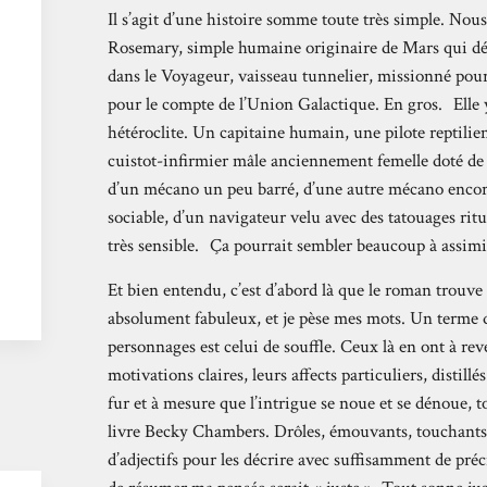
Il s’agit d’une histoire somme toute très simple. 
Rosemary, simple humaine originaire de Mars qui décid
dans le Voyageur, vaisseau tunnelier, missionné pour 
pour le compte de l’Union Galactique. En gros. Elle 
hétéroclite. Un capitaine humain, une pilote reptilienn
cuistot-infirmier mâle anciennement femelle doté de 
d’un mécano un peu barré, d’une autre mécano encore
sociable, d’un navigateur velu avec des tatouages ritu
très sensible. Ça pourrait sembler beaucoup à assimil
Et bien entendu, c’est d’abord là que le roman trouve
absolument fabuleux, et je pèse mes mots. Un terme que
personnages est celui de souffle. Ceux là en ont à re
motivations claires, leurs affects particuliers, distil
fur et à mesure que l’intrigue se noue et se dénoue, t
livre Becky Chambers. Drôles, émouvants, touchants,
d’adjectifs pour les décrire avec suffisamment de pré