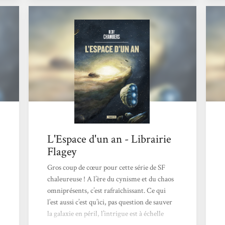
elles n’assuraient pas un réveil agréable.
Circonstances de lecture Parce que j’ai envie
de lire tous les romans de Becky Chambers!
Impressions Ce premier tome de la la série
« Voyageurs »...
L'Espace d'un an - Librairie
Flagey
Gros coup de cœur pour cette série de SF
chaleureuse ! A l’ère du cynisme et du chaos
omniprésents, c’est rafraîchissant. Ce qui
l’est aussi c’est qu’ici, pas question de sauver
la galaxie en péril, l’intrigue est à échelle