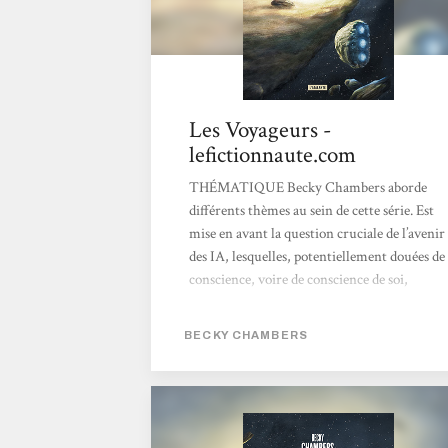
Les Voyageurs -
lefictionnaute.com
THÉMATIQUE Becky Chambers aborde
différents thèmes au sein de cette série. Est
mise en avant la question cruciale de l’avenir
des IA, lesquelles, potentiellement douées de
conscience, voire de conscience de soi,
pourraient aspirer à s’émanciper du joug de
leur créateur. Schéma freudien s’il en est. Est
BECKY CHAMBERS
également évoquée la question non moins
fondatrice de notre rapport à l’autre, a
fortiori avec l’émergence dans notre champ
de perception et de conscience d’autres
espèces intelligentes, les intells. Enfin se pose