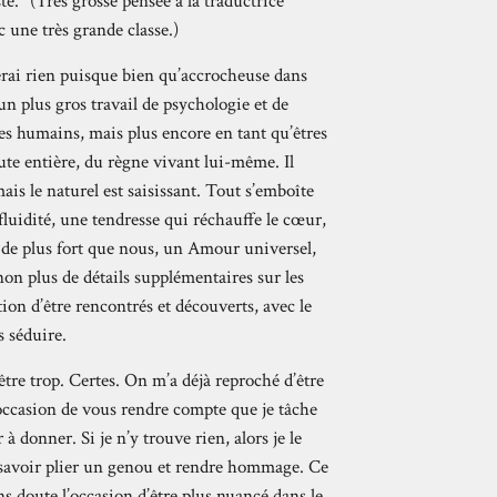
te. (Très grosse pensée à la traductrice
 une très grande classe.)
ilerai rien puisque bien qu’accrocheuse dans
un plus gros travail de psychologie et de
es humains, mais plus encore en tant qu’êtres
toute entière, du règne vivant lui-même. Il
is le naturel est saisissant. Tout s’emboîte
 fluidité, une tendresse qui réchauffe le cœur,
 de plus fort que nous, un Amour universel,
non plus de détails supplémentaires sur les
ion d’être rencontrés et découverts, avec le
 séduire.
être trop. Certes. On m’a déjà reproché d’être
l’occasion de vous rendre compte que je tâche
r à donner. Si je n’y trouve rien, alors je le
t savoir plier un genou et rendre hommage. Ce
ans doute l’occasion d’être plus nuancé dans le