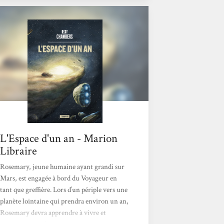
des tunnels dans l'espace, afin de raccourcir
le voyage spatial. Quant au second livre,
Libration, il s'intéressait à une intelligence
artificielle qui tentait de vivre dans un "kit
corporel", de manière illégale. Avec ce
troisième ouvrage, nous découvrons...
L'Espace d'un an - Marion
Libraire
Rosemary, jeune humaine ayant grandi sur
Mars, est engagée à bord du Voyageur en
tant que greffière. Lors d’un périple vers une
planète lointaine qui prendra environ un an,
Rosemary devra apprendre à vivre et