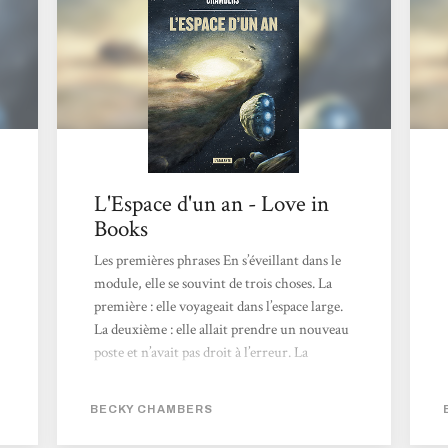
L'Espace d'un an - Love in
Books
Les premières phrases En s’éveillant dans le
module, elle se souvint de trois choses. La
première : elle voyageait dans l’espace large.
La deuxième : elle allait prendre un nouveau
poste et n’avait pas droit à l’erreur. La
troisième : elle avait corrompu un
fonctionnaire pour obtenir un fichier
BECKY CHAMBERS
d’identité falsifié. Même si aucune de ces
informations ne constituait une nouveauté,