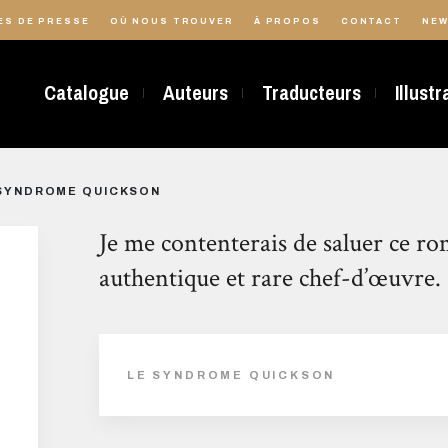
ES DE PRESSE
OÙ NOUS TROUVER
À PROPOS
CONTACT
NEW
Catalogue
Auteurs
Traducteurs
Illust
SYNDROME QUICKSON
Je me contenterais de saluer ce rom
authentique et rare chef-d’œuvre.
LE SYNDROME QUICKSON