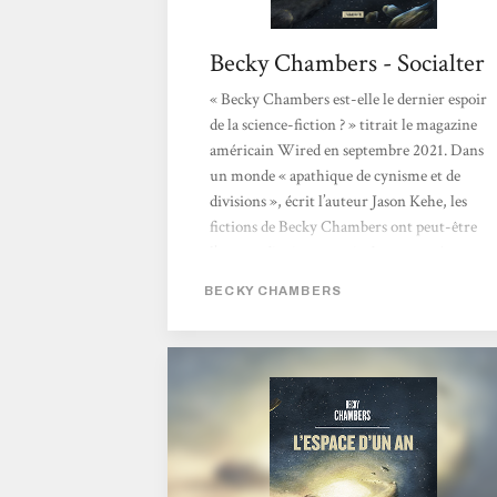
Becky Chambers - Socialter
« Becky Chambers est-elle le dernier espoir
de la science-fiction ? » titrait le magazine
américain Wired en septembre 2021. Dans
un monde « apathique de cynisme et de
divisions », écrit l’auteur Jason Kehe, les
fictions de Becky Chambers ont peut-être
l’extraordinaire pouvoir de nous « réparer ».
Autrice multi-primée, Chambers propulse
BECKY CHAMBERS
son lecteur dans un imaginaire flamboyant,
pétri de philosophie, de sciences et de grâce.
Née en 1985 de deux scientifiques
(astrobiologiste et ingénieur satellite), elle
bouscule le monde très codifié...