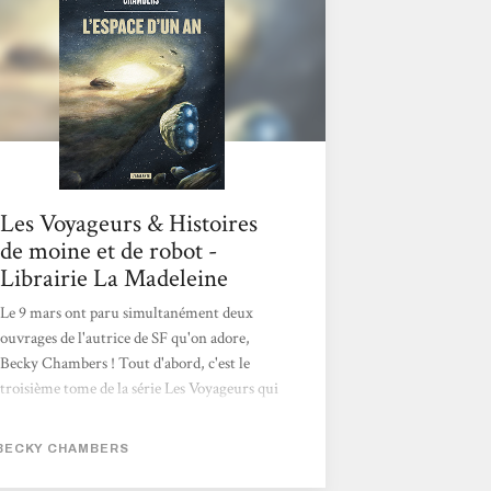
structures familiales, des relations, ou tout
simplement des espèces qui peuplent la
fédération...
Les Voyageurs & Histoires
de moine et de robot -
Librairie La Madeleine
Le 9 mars ont paru simultanément deux
ouvrages de l'autrice de SF qu'on adore,
Becky Chambers ! Tout d'abord, c'est le
troisième tome de la série Les Voyageurs qui
paraît dans une jolie édition reliée, Archives
de l'Exode. Dans le premier opus, L'Espace
BECKY CHAMBERS
d'un an, nous découvrions un équipage
multi-espèces dont le rôle était de creuser