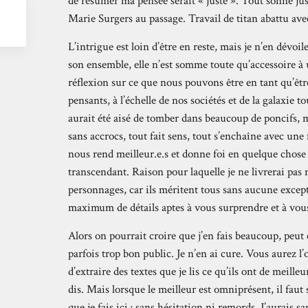
de résumer ma pensée serait « juste ». Tout sonne jus
Marie Surgers au passage. Travail de titan abattu avec
L’intrigue est loin d’être en reste, mais je n’en dévo
son ensemble, elle n’est somme toute qu’accessoire à 
réflexion sur ce que nous pouvons être en tant qu’êtr
pensants, à l’échelle de nos sociétés et de la galaxie 
aurait été aisé de tomber dans beaucoup de poncifs, ma
sans accrocs, tout fait sens, tout s’enchaîne avec une
nous rend meilleur.e.s et donne foi en quelque chose
transcendant. Raison pour laquelle je ne livrerai pas 
personnages, car ils méritent tous sans aucune except
maximum de détails aptes à vous surprendre et à vous
Alors on pourrait croire que j’en fais beaucoup, peut 
parfois trop bon public. Je n’en ai cure. Vous aurez 
d’extraire des textes que je lis ce qu’ils ont de meilleu
dis. Mais lorsque le meilleur est omniprésent, il fau
que je fais ici ; sans hésitation ni remords. J’aurais s