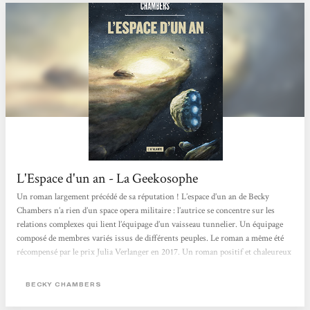
L'Espace d'un an - La Geekosophe
Un roman largement précédé de sa réputation ! L’espace d’un an de Becky
Chambers n’a rien d’un space opera militaire : l’autrice se concentre sur les
relations complexes qui lient l’équipage d’un vaisseau tunnelier. Un équipage
composé de membres variés issus de différents peuples. Le roman a même été
récompensé par le prix Julia Verlanger en 2017. Un roman positif et chaleureux
Un récit ponctué de tranches de vie L’espace d’un an n’est pas composé de
grands événements : aucune galaxie n’est à...
BECKY CHAMBERS