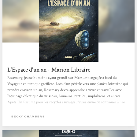
L'Espace d'un an - Marion Libraire
Rosemary, jeune humaine ayant grandi sur Mars, est engagée à bord du
Voyageur en tant que greffière. Lors d’un périple vers une planète lointaine qui
prendra environ un an, Rosemary devra apprendre à vivre et travailler avec
l’équipage éclectique du vaisseau, humains, reptiles, amphibiens, et autres.
Après Un Psaume pour les recyclés sauvages, j’avais envie de continuer à lire
Becky Chambers, parce que ses romans font du bien. J’ai donc relu ce petit
joyau que j’avais déjà lu en 2018, mais dont je ne me souvenais pas vraiment
BECKY CHAMBERS
(merci ma mémoire nulle). C’était...