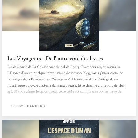
Les Voyageurs - De l'autre côté des livres
J’ai déjà parlé de La Galaxie vue du sol de Becky Chambers ici, et j’avais lu
L’Espace d’un an quelque temps avant d’ouvrir ce blog, mais j’avais envie de
replonger dans l’univers des "Voyageurs". Ni une, ni deux, l’intégrale en
numérique du cycle a atterri dans ma liseuse. Et le charme a une fois de plus
agi. Si vous aimez le space opera, cette série est comme une bonne tasse de
boisson chaude (café/thé/chocolat/tisane suivant vos goûts) prise en rentrant
chez vous après une journée pluvieuse. La base commune est que les Humains
BECKY CHAMBERS
ont quitté la Terre mourante en deux...