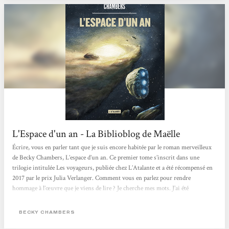
L'Espace d'un an - La Biblioblog de Maëlle
Écrire, vous en parler tant que je suis encore habitée par le roman merveilleux
de Becky Chambers, L’espace d’un an. Ce premier tome s’inscrit dans une
trilogie intitulée Les voyageurs, publiée chez L’Atalante et a été récompensé en
2017 par le prix Julia Verlanger. Comment vous en parlez pour rendre
hommage à l’œuvre que je viens de lire ? Je cherche mes mots. J’ai été
transportée loin de notre monde, au sein d’un vaisseau où j’aurais aimé rester
encore des pages entières. Ce fut si bien que je peine à revenir prendre pied
BECKY CHAMBERS
dans...