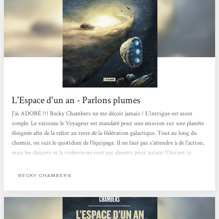
L'Espace d'un an - Parlons plumes
J'ai ADORÉ !!! Becky Chambers ne me déçoit jamais ! L'intrigue est assez
simple. Le vaisseau le Voyageur est mandaté pour une mission sur une planète
éloignée afin de la relier au reste de la fédération galactique. Tout au long du
chemin, on suit le quotidien de l'équipage. Il ne faut pas s'attendre à de l'action,
mais les dangers et la violence ne sont pas absents pour autant !Durant ce
voyage, plein de réflexions autour des différences sont partagées. L'auteure
nous montre la richesse des cultures, des structures familiales, des relations, ou
BECKY CHAMBERS
tout simplement des espèces qui peuplent la fédération...