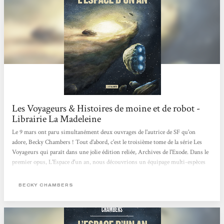
Les Voyageurs & Histoires de moine et de robot -
Librairie La Madeleine
Le 9 mars ont paru simultanément deux ouvrages de l'autrice de SF qu'on
adore, Becky Chambers ! Tout d'abord, c'est le troisième tome de la série Les
Voyageurs qui paraît dans une jolie édition reliée, Archives de l'Exode. Dans le
premier opus, L'Espace d'un an, nous découvrions un équipage multi-espèces
dont le rôle était de creuser des tunnels dans l'espace, afin de raccourcir le
voyage spatial. Quant au second livre, Libration, il s'intéressait à une
BECKY CHAMBERS
intelligence artificielle qui tentait de vivre dans un "kit corporel", de manière
illégale. Avec ce troisième ouvrage, nous découvrons...