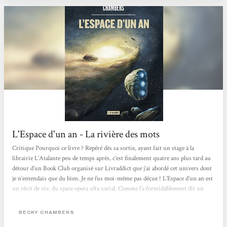
L'Espace d'un an - La rivière des mots
Critique Pourquoi ce livre ? Repéré dès sa sortie, ayant fait un stage à la
librairie L’Atalante peu de temps après, c’est finalement quatre ans plus tard au
détour d’un Book Club organisé sur Livraddict que j’ai abordé cet univers dont
je n’entendais que du bien. Je ne fus moi-même pas déçue ! L’Espace d’un an est
un récit de vie, du space opera ulta social. Comme l’a formidablement dit un
membre de la communauté L@, en un an il peut se passer beaucoup de choses.
C’est exactement ce que l’on va apprendre ici. Le titre est un rappel du fil...
BECKY CHAMBERS