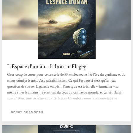
L'Espace d'un an - Librairie Flagey
Gros coup de cœur pour cette série de SF chaleureuse ! A l’ère du cynisme et du
chaos omniprésents, c’est rafraîchissant. Ce qui l’est aussi c’est qu’ici, pas
question de sauver la galaxie en péril, l’intrigue est à échelle « humaine »…
même si les humains ne sont pas du tout au centre du monde, et ça fait plaisir
aussi ! Avec une belle inventivité, Becky Chambers nous livre une saga au
background bien construit mais pas surexposé, et surtout une vraie leçon de
vivre-ensemble et de tolérance dans un univers avec des races aliens...
BECKY CHAMBERS