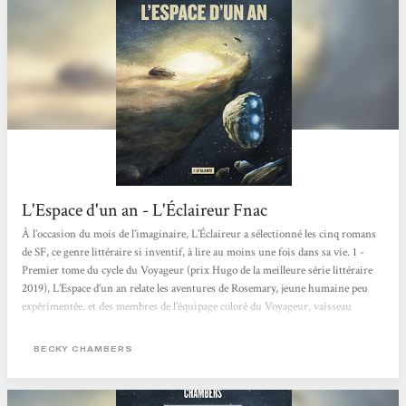
L'Espace d'un an - L'Éclaireur Fnac
À l’occasion du mois de l’imaginaire, L’Éclaireur a sélectionné les cinq romans
de SF, ce genre littéraire si inventif, à lire au moins une fois dans sa vie. 1 -
Premier tome du cycle du Voyageur (prix Hugo de la meilleure série littéraire
2019), L’Espace d’un an relate les aventures de Rosemary, jeune humaine peu
expérimentée, et des membres de l’équipage coloré du Voyageur, vaisseau
intergalactique dont la mission est de creuser des tunnels dans l’espace. Reine
du cosy space opera, Becky Chambers nous embarque avec elle à bord du
BECKY CHAMBERS
Voyageur, où humains et...