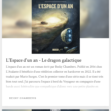
L'Espace d'un an - Le dragon galactique
L’espace d’un an est un roman écrit par Becky Chambers. Publié en 2016 chez
L’Atalante il bénéficie d’une réédition collector en hardcover en 2022. Il a été
traduit par Marie Surges. C’est le premier tome d’une série mais il se tient très
bien tout seul. J’ai parcouru l’espace à bord du Voyageur en compagnie d’une
bande aussi hétéroclite que sympathique d’aliens vers une petite planète en
colère,. Je vous fais part de mes impressions. How I met your galaxy Le
Voyageur est un vaisseau spatial dit «tunnelier» , c’est-à-dire...
BECKY CHAMBERS