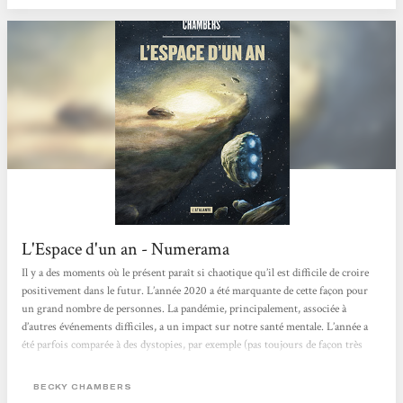
L'Espace d'un an - Numerama
Il y a des moments où le présent paraît si chaotique qu’il est difficile de croire
positivement dans le futur. L’année 2020 a été marquante de cette façon pour
un grand nombre de personnes. La pandémie, principalement, associée à
d’autres événements difficiles, a un impact sur notre santé mentale. L’année a
été parfois comparée à des dystopies, par exemple (pas toujours de façon très
juste, d’ailleurs). Mais si la science-fiction sait tirer les sonnettes d’alarme, et
constitue donc un outil pour décrypter...
BECKY CHAMBERS