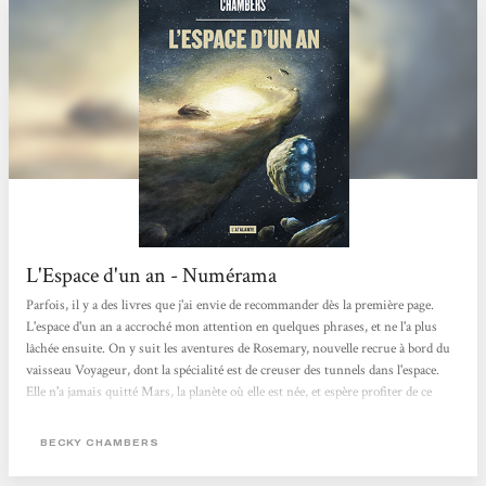
L'Espace d'un an - Numérama
Parfois, il y a des livres que j'ai envie de recommander dès la première page.
L'espace d'un an a accroché mon attention en quelques phrases, et ne l'a plus
lâchée ensuite. On y suit les aventures de Rosemary, nouvelle recrue à bord du
vaisseau Voyageur, dont la spécialité est de creuser des tunnels dans l'espace.
Elle n'a jamais quitté Mars, la planète où elle est née, et espère profiter de ce
nouvel emploi pour échapper à sa famille et son passé trouble. Sur Voyageur,
elle va faire la rencontre d'extra-terrestres et d'humain·es très différent·es
BECKY CHAMBERS
d'elle,...