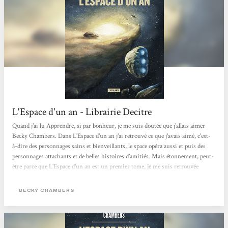
L'Espace d'un an - Librairie Decitre
Quand j'ai lu Apprendre, si par bonheur, je me suis doutée que j'allais aimer
Becky Chambers. Dans L'Espace d'un an j'ai retrouvé ce que j'avais aimé, c'est-
à-dire des personnages sains et bienveillants, le space opéra aussi et puis des
personnages attachants et de belles histoires d'amitiés. Mais étonnement, peut-
être parce que L'Espace d'un an est un premier tome, je me suis retrouvée
plongée d'avantage dedans, beaucoup plus prise à l'histoire.Bien que le suspense
ne soit pas la base de ses récits mais plutôt l'ambiance et les personnages. Ce qui
BECKY CHAMBERS
n'empêche pas d'avoir hâte de pouvoir lire la...