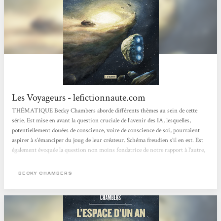
Les Voyageurs - lefictionnaute.com
THÉMATIQUE Becky Chambers aborde différents thèmes au sein de cette
série. Est mise en avant la question cruciale de l’avenir des IA, lesquelles,
potentiellement douées de conscience, voire de conscience de soi, pourraient
aspirer à s’émanciper du joug de leur créateur. Schéma freudien s’il en est. Est
également évoquée la question non moins fondatrice de notre rapport à l’autre,
a fortiori avec l’émergence dans notre champ de perception et de conscience
d’autres espèces intelligentes, les intells. Enfin se pose le délicat problème de...
BECKY CHAMBERS