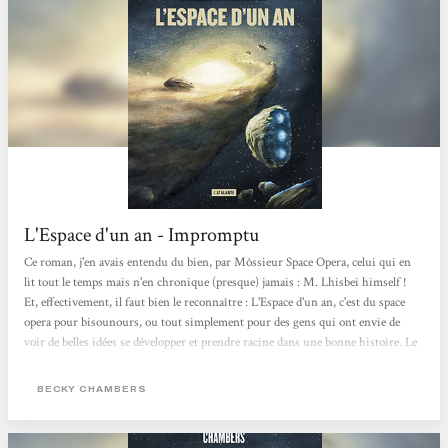
L'Espace d'un an - Impromptu
Ce roman, j'en avais entendu du bien, par Môssieur Space Opera, celui qui en
lit tout le temps mais n'en chronique (presque) jamais : M. Lhisbei himself !
Et, effectivement, il faut bien le reconnaître : L'Espace d'un an, c'est du space
opera pour bisounours, ou tout simplement pour des gens qui ont envie de
voir de belles idées se développer et prendre racine dans une bonne histoire. Le
roman se déroule sur une année, d'où le titre. On apprend à connaître
intimement chacun des membres de l'équipage, des personnages souvent hauts
BECKY CHAMBERS
en couleur, à part, unis par une indéfectible affection - à une exception près....