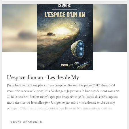
L'espace d'un an - Les îles de My
J'ai acheté ce livre un peu sur un coup de tête aux Utopiales 2017 alors qu'il
venait de recevoir le prix Julia Verlanger. Je pensais le lire rapidement mais en
2018 la science-fiction ne m'a que peu inspirée et je l'ai laissé de côté jusqu'au
mois dernier où le challenge « Un genre par mois » m'a donné envie de m'y
plonger. C'était sans aucun doute le bon livre au bon moment car c'est un
véritable coup de cœur pour ce roman un peu atypique dans lequel j'ai tout
aimé. Ce roman est un space-opera dans lequel le lecteur suit Rosemary jeune
BECKY CHAMBERS
humaine récemment embauchée comme archiviste sur...