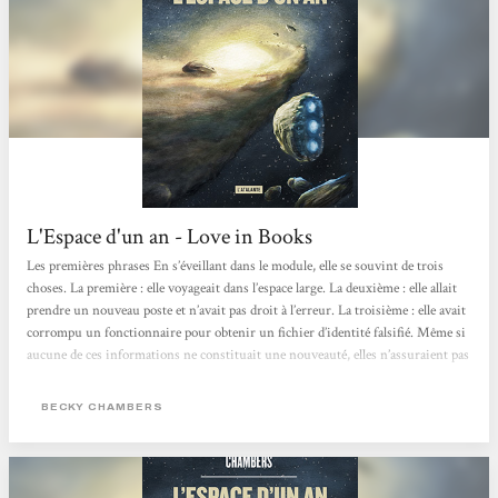
L'Espace d'un an - Love in Books
Les premières phrases En s’éveillant dans le module, elle se souvint de trois
choses. La première : elle voyageait dans l’espace large. La deuxième : elle allait
prendre un nouveau poste et n’avait pas droit à l’erreur. La troisième : elle avait
corrompu un fonctionnaire pour obtenir un fichier d’identité falsifié. Même si
aucune de ces informations ne constituait une nouveauté, elles n’assuraient pas
un réveil agréable. Circonstances de lecture Parce que j’ai envie de lire tous les
romans de Becky Chambers! Impressions Ce premier tome de la la série
BECKY CHAMBERS
« Voyageurs »...