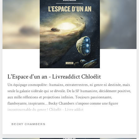
L'Espace d'un an - Livreaddict Chloélit
Un équipage cosmopolite : humains, extraterrestres, ni genre ni destinée, mais
seule la galaxie sidérale qui se dévoile. De la SF humaniste, décidément positive,
aux mille réflexions et projections infinies. Toujours passionnante,
flamboyante, inspirante… Becky Chambers s’impose comme une figure
incontournable du genre ! Chloélit - Livre addict
BECKY CHAMBERS