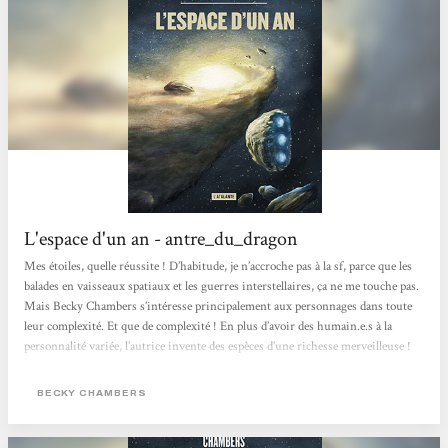
L'espace d'un an - antre_du_dragon
Mes étoiles, quelle réussite ! D’habitude, je n’accroche pas à la sf, parce que les
balades en vaisseaux spatiaux et les guerres interstellaires, ça ne me touche pas.
Mais Becky Chambers s’intéresse principalement aux personnages dans toute
leur complexité. Et que de complexité ! En plus d’avoir des humain.e.s à la
personnalité variée, l’autrice invente des espèces d’une richesse merveilleuse !
J’aurais voulu toutes les dessiner à défaut de pouvoir les rencontrer….Ainsi, on
se retrouve dans un récit que je qualifierais presque de contemplatif, parce...
BECKY CHAMBERS