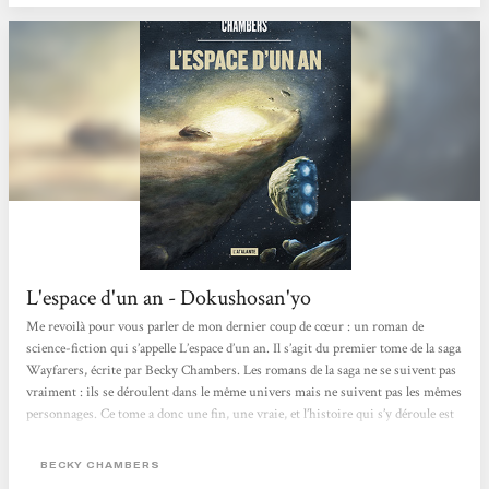
L'espace d'un an - Dokushosan'yo
Me revoilà pour vous parler de mon dernier coup de cœur : un roman de
science-fiction qui s’appelle L’espace d’un an. Il s’agit du premier tome de la saga
Wayfarers, écrite par Becky Chambers. Les romans de la saga ne se suivent pas
vraiment : ils se déroulent dans le même univers mais ne suivent pas les mêmes
personnages. Ce tome a donc une fin, une vraie, et l’histoire qui s’y déroule est
complète ! Un coup de cœur, donc, comme je l’ai dit. Je suis tout simplement
tombée amoureuse de ce livre, de son univers, de ses personnages. C’était doux,
BECKY CHAMBERS
comme quelqu’un...