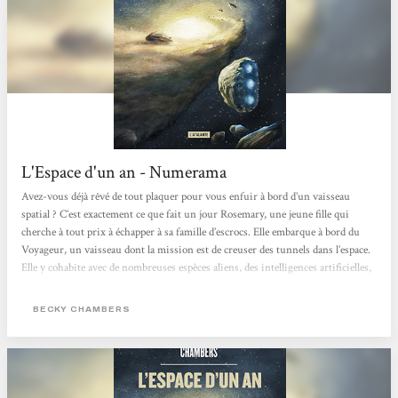
L'Espace d'un an - Numerama
Avez-vous déjà rêvé de tout plaquer pour vous enfuir à bord d’un vaisseau
spatial ? C’est exactement ce que fait un jour Rosemary, une jeune fille qui
cherche à tout prix à échapper à sa famille d’escrocs. Elle embarque à bord du
Voyageur, un vaisseau dont la mission est de creuser des tunnels dans l’espace.
Elle y cohabite avec de nombreuses espèces aliens, des intelligences artificielles,
mais aussi d’autres humains. L’Espace d’un an est un roman plein d’espoir,
dont on ressort avec énormément de joie et d’énergie. Becky Chambers signe
BECKY CHAMBERS
un magnifique...