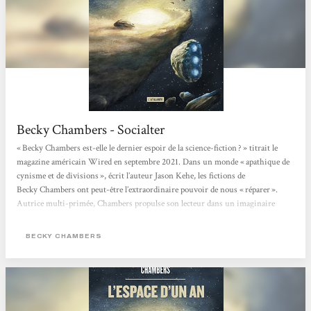
Becky Chambers - Socialter
« Becky Chambers est-elle le dernier espoir de la science-fiction ? » titrait le
magazine américain Wired en septembre 2021. Dans un monde « apathique de
cynisme et de divisions », écrit l’auteur Jason Kehe, les fictions de
Becky Chambers ont peut-être l’extraordinaire pouvoir de nous « réparer ».
Autrice multi-primée, Chambers propulse son lecteur dans un imaginaire
flamboyant, pétri de philosophie, de sciences et de grâce. Née en 1985 de deux
scientifiques (astrobiologiste et ingénieur satellite), elle bouscule le monde très
BECKY CHAMBERS
codifié...