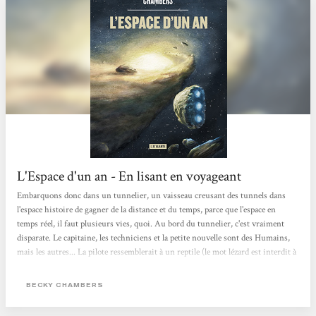
L'Espace d'un an - En lisant en voyageant
Embarquons donc dans un tunnelier, un vaisseau creusant des tunnels dans
l'espace histoire de gagner de la distance et du temps, parce que l'espace en
temps réel, il faut plusieurs vies, quoi. Au bord du tunnelier, c'est vraiment
disparate. Le capitaine, les techniciens et la petite nouvelle sont des Humains,
mais les autres... La pilote ressemblerait à un reptile (le mot lézard est interdit à
bord), le cuisinier médecin a six bras/jambes, un autre est 'deux', et il y a une
intelligence artificielle aussi. En dépit des ces différences, existent des histoires
BECKY CHAMBERS
sentimentales (et plus même) entre espèces, et c'est un bel hymne à...