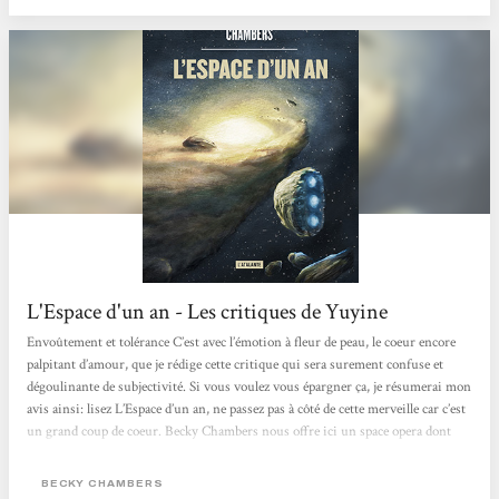
L'Espace d'un an - Les critiques de Yuyine
Envoûtement et tolérance C’est avec l’émotion à fleur de peau, le coeur encore
palpitant d’amour, que je rédige cette critique qui sera surement confuse et
dégoulinante de subjectivité. Si vous voulez vous épargner ça, je résumerai mon
avis ainsi: lisez L’Espace d’un an, ne passez pas à côté de cette merveille car c’est
un grand coup de coeur. Becky Chambers nous offre ici un space opera dont
l’intrigue n’est peut-être pas très originale et dont le rythme n’est pas soutenu
par une myriade d’actions trépidantes. Et pourtant,...
BECKY CHAMBERS