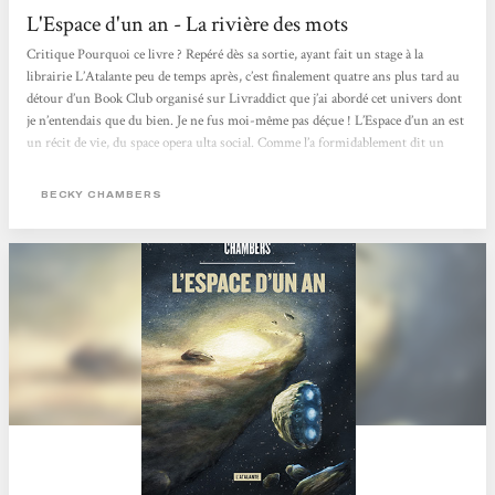
L'Espace d'un an - La rivière des mots
Critique Pourquoi ce livre ? Repéré dès sa sortie, ayant fait un stage à la
librairie L’Atalante peu de temps après, c’est finalement quatre ans plus tard au
détour d’un Book Club organisé sur Livraddict que j’ai abordé cet univers dont
je n’entendais que du bien. Je ne fus moi-même pas déçue ! L’Espace d’un an est
un récit de vie, du space opera ulta social. Comme l’a formidablement dit un
membre de la communauté L@, en un an il peut se passer beaucoup de choses.
C’est exactement ce que l’on va apprendre ici. Le titre est un rappel du fil...
BECKY CHAMBERS