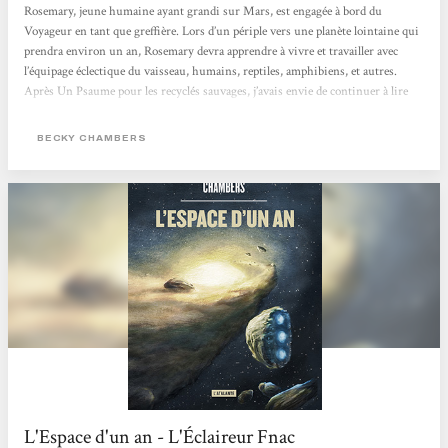
Rosemary, jeune humaine ayant grandi sur Mars, est engagée à bord du
Voyageur en tant que greffière. Lors d’un périple vers une planète lointaine qui
prendra environ un an, Rosemary devra apprendre à vivre et travailler avec
l’équipage éclectique du vaisseau, humains, reptiles, amphibiens, et autres.
Après Un Psaume pour les recyclés sauvages, j’avais envie de continuer à lire
Becky Chambers, parce que ses romans font du bien. J’ai donc relu ce petit
joyau que j’avais déjà lu en 2018, mais dont je ne me souvenais pas vraiment
BECKY CHAMBERS
(merci ma mémoire nulle). C’était...
L'Espace d'un an - L'Éclaireur Fnac