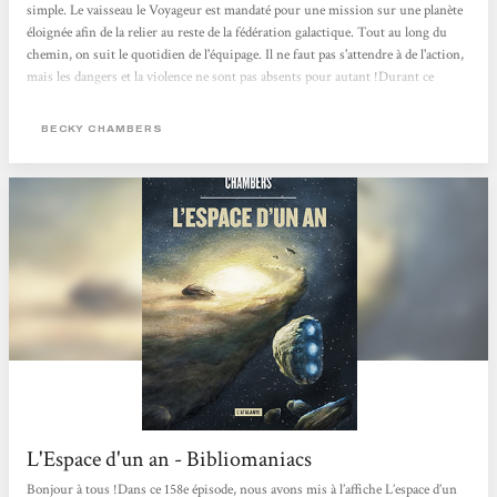
simple. Le vaisseau le Voyageur est mandaté pour une mission sur une planète
éloignée afin de la relier au reste de la fédération galactique. Tout au long du
chemin, on suit le quotidien de l'équipage. Il ne faut pas s'attendre à de l'action,
mais les dangers et la violence ne sont pas absents pour autant !Durant ce
voyage, plein de réflexions autour des différences sont partagées. L'auteure
nous montre la richesse des cultures, des structures familiales, des relations, ou
BECKY CHAMBERS
tout simplement des espèces qui peuplent la fédération...
L'Espace d'un an - Bibliomaniacs
Bonjour à tous !Dans ce 158e épisode, nous avons mis à l’affiche L’espace d’un