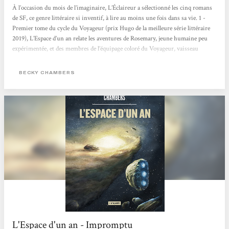
À l’occasion du mois de l’imaginaire, L’Éclaireur a sélectionné les cinq romans
de SF, ce genre littéraire si inventif, à lire au moins une fois dans sa vie. 1 -
Premier tome du cycle du Voyageur (prix Hugo de la meilleure série littéraire
2019), L’Espace d’un an relate les aventures de Rosemary, jeune humaine peu
expérimentée, et des membres de l’équipage coloré du Voyageur, vaisseau
intergalactique dont la mission est de creuser des tunnels dans l’espace. Reine
du cosy space opera, Becky Chambers nous embarque avec elle à bord du
BECKY CHAMBERS
Voyageur, où humains et...
L'Espace d'un an - Impromptu