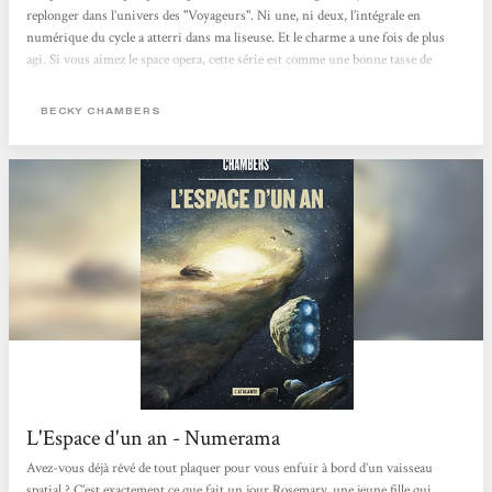
replonger dans l’univers des "Voyageurs". Ni une, ni deux, l’intégrale en
numérique du cycle a atterri dans ma liseuse. Et le charme a une fois de plus
agi. Si vous aimez le space opera, cette série est comme une bonne tasse de
boisson chaude (café/thé/chocolat/tisane suivant vos goûts) prise en rentrant
chez vous après une journée pluvieuse. La base commune est que les Humains
BECKY CHAMBERS
ont quitté la Terre mourante en deux...
L'Espace d'un an - Numerama
Avez-vous déjà rêvé de tout plaquer pour vous enfuir à bord d’un vaisseau
spatial ? C’est exactement ce que fait un jour Rosemary, une jeune fille qui