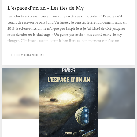
L'espace d'un an - Les îles de My
J'ai acheté ce livre un peu sur un coup de tête aux Utopiales 2017 alors qu'il
venait de recevoir le prix Julia Verlanger. Je pensais le lire rapidement mais en
2018 la science-fiction ne m'a que peu inspirée et je l'ai laissé de côté jusqu'au
mois dernier où le challenge « Un genre par mois » m'a donné envie de m'y
plonger. C'était sans aucun doute le bon livre au bon moment car c'est un
véritable coup de cœur pour ce roman un peu atypique dans lequel j'ai tout
aimé. Ce roman est un space-opera dans lequel le lecteur suit Rosemary jeune
BECKY CHAMBERS
humaine récemment embauchée comme archiviste sur...