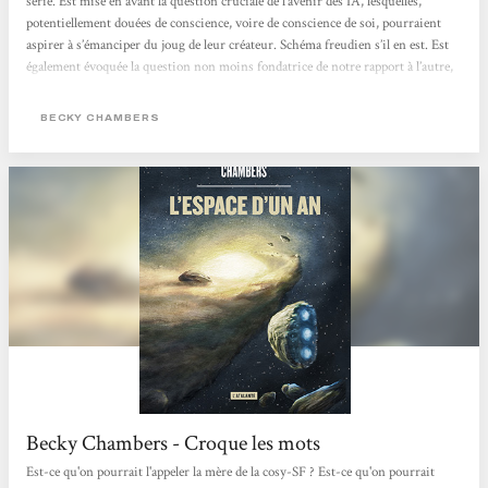
série. Est mise en avant la question cruciale de l’avenir des IA, lesquelles,
potentiellement douées de conscience, voire de conscience de soi, pourraient
aspirer à s’émanciper du joug de leur créateur. Schéma freudien s’il en est. Est
également évoquée la question non moins fondatrice de notre rapport à l’autre,
a fortiori avec l’émergence dans notre champ de perception et de conscience
d’autres espèces intelligentes, les intells. Enfin se pose le délicat problème de...
BECKY CHAMBERS
Becky Chambers - Croque les mots
Est-ce qu'on pourrait l'appeler la mère de la cosy-SF ? Est-ce qu'on pourrait