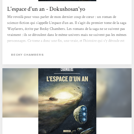
L'espace d'un an - Dokushosan'yo
Me revoilà pour vous parler de mon dernier coup de cœur : un roman de
science-fiction qui s’appelle L’espace d’un an. Il s’agit du premier tome de la saga
Wayfarers, écrite par Becky Chambers. Les romans de la saga ne se suivent pas
vraiment : ils se déroulent dans le même univers mais ne suivent pas les mêmes
personnages. Ce tome a donc une fin, une vraie, et l’histoire qui s’y déroule est
complète ! Un coup de cœur, donc, comme je l’ai dit. Je suis tout simplement
tombée amoureuse de ce livre, de son univers, de ses personnages. C’était doux,
BECKY CHAMBERS
comme quelqu’un...