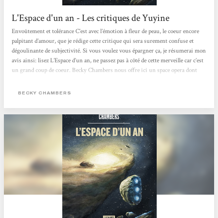
L'Espace d'un an - Les critiques de Yuyine
Envoûtement et tolérance C’est avec l’émotion à fleur de peau, le coeur encore
palpitant d’amour, que je rédige cette critique qui sera surement confuse et
dégoulinante de subjectivité. Si vous voulez vous épargner ça, je résumerai mon
avis ainsi: lisez L’Espace d’un an, ne passez pas à côté de cette merveille car c’est
un grand coup de coeur. Becky Chambers nous offre ici un space opera dont
l’intrigue n’est peut-être pas très originale et dont le rythme n’est pas soutenu
par une myriade d’actions trépidantes. Et pourtant,...
BECKY CHAMBERS