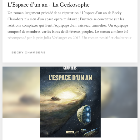
L'Espace d'un an - La Geekosophe
Un roman largement précédé de sa réputation ! L’espace d’un an de Becky
Chambers n’a rien d’un space opera militaire : l’autrice se concentre sur les
relations complexes qui lient l’équipage d’un vaisseau tunnelier. Un équipage
composé de membres variés issus de différents peuples. Le roman a même été
récompensé par le prix Julia Verlanger en 2017. Un roman positif et chaleureux
Un récit ponctué de tranches de vie L’espace d’un an n’est pas composé de
grands événements : aucune galaxie n’est à...
BECKY CHAMBERS