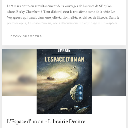
Le 9 mars ont paru simultanément deux ouvrages de l'autrice de SF qu'on
adore, Becky Chambers ! Tout d'abord, c'est le troisième tome de la série Les
Voyageurs qui paraît dans une jolie édition reliée, Archives de l'Exode. Dans le
premier opus, L'Espace d'un an, nous découvrions un équipage multi-espèces
dont le rôle était de creuser des tunnels dans l'espace, afin de raccourcir le
voyage spatial. Quant au second livre, Libration, il s'intéressait à une
BECKY CHAMBERS
intelligence artificielle qui tentait de vivre dans un "kit corporel", de manière
illégale. Avec ce troisième ouvrage, nous découvrons...
L'Espace d'un an - Librairie Decitre