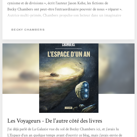
cynisme et de divisions », écrit l’auteur Jason Kehe, les fictions de
Becky Chambers ont peut-être l’extraordinaire pouvoir de nous « réparer ».
Autrice multi-primée, Chambers propulse son lecteur dans un imaginaire
flamboyant, pétri de philosophie, de sciences et de grâce. Née en 1985 de deux
scientifiques (astrobiologiste et ingénieur satellite), elle bouscule le monde très
BECKY CHAMBERS
codifié...
Les Voyageurs - De l'autre côté des livres
J’ai déjà parlé de La Galaxie vue du sol de Becky Chambers ici, et j’avais lu
L’Espace d’un an quelque temps avant d’ouvrir ce blog, mais j’avais envie de