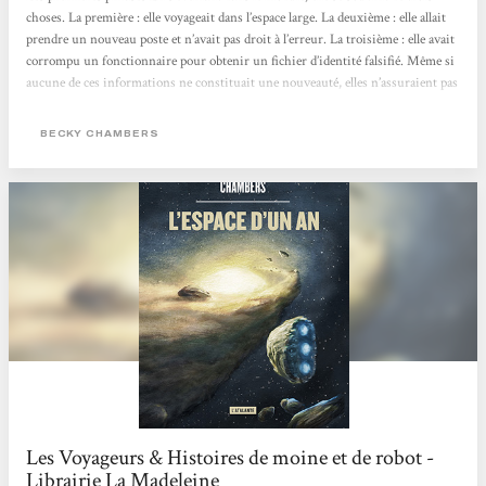
choses. La première : elle voyageait dans l’espace large. La deuxième : elle allait
prendre un nouveau poste et n’avait pas droit à l’erreur. La troisième : elle avait
corrompu un fonctionnaire pour obtenir un fichier d’identité falsifié. Même si
aucune de ces informations ne constituait une nouveauté, elles n’assuraient pas
un réveil agréable. Circonstances de lecture Parce que j’ai envie de lire tous les
romans de Becky Chambers! Impressions Ce premier tome de la la série
BECKY CHAMBERS
« Voyageurs »...
Les Voyageurs & Histoires de moine et de robot -
Librairie La Madeleine