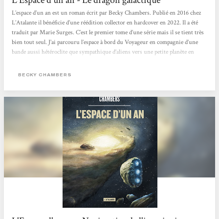
L’espace d’un an est un roman écrit par Becky Chambers. Publié en 2016 chez
L’Atalante il bénéficie d’une réédition collector en hardcover en 2022. Il a été
traduit par Marie Surges. C’est le premier tome d’une série mais il se tient très
bien tout seul. J’ai parcouru l’espace à bord du Voyageur en compagnie d’une
bande aussi hétéroclite que sympathique d’aliens vers une petite planète en
colère,. Je vous fais part de mes impressions. How I met your galaxy Le
Voyageur est un vaisseau spatial dit «tunnelier» , c’est-à-dire...
BECKY CHAMBERS