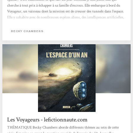
cherche à tout prix à échapper à sa famille d’escrocs. Elle embarque à bord du
Voyageur, un vaisseau dont la mission est de creuser des tunnels dans l’espace.
Elle y cohabite avec de nombreuses espèces aliens, des intelligences artificielles,
mais aussi d’autres humains. L’Espace d’un an est un roman plein d’espoir,
dont on ressort avec énormément de joie et d’énergie. Becky Chambers signe
BECKY CHAMBERS
un magnifique...
Les Voyageurs - lefictionnaute.com
THÉMATIQUE Becky Chambers aborde différents thèmes au sein de cette