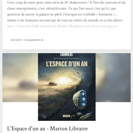
Gros coup de cœur pour cette série de SF chaleureuse ! A l’ère du cynisme et du
chaos omniprésents, c’est rafraîchissant. Ce qui l’est aussi c’est qu’ici, pas
question de sauver la galaxie en péril, l’intrigue est à échelle « humaine »…
même si les humains ne sont pas du tout au centre du monde, et ça fait plaisir
aussi ! Avec une belle inventivité, Becky Chambers nous livre une saga au
background bien construit mais pas surexposé, et surtout une vraie leçon de
vivre-ensemble et de tolérance dans un univers avec des races aliens...
BECKY CHAMBERS
L'Espace d'un an - Marion Libraire