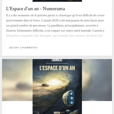
L'Espace d'un an - Numerama
Il y a des moments où le présent paraît si chaotique qu’il est difficile de croire
positivement dans le futur. L’année 2020 a été marquante de cette façon pour
un grand nombre de personnes. La pandémie, principalement, associée à
d’autres événements difficiles, a un impact sur notre santé mentale. L’année a
été parfois comparée à des dystopies, par exemple (pas toujours de façon très
juste, d’ailleurs). Mais si la science-fiction sait tirer les sonnettes d’alarme, et
constitue donc un outil pour décrypter...
BECKY CHAMBERS