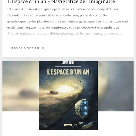
L'Espace d'un an - Navigratice de l'imaginaire
L’Espace d’un an est un space opera, mais à l’inverse de beaucoup de titres
répondant à ce sous-genre de la science-fiction, point de conquête
grandiloquente des planètes composant l’union galactique. Les humains, se sont
exilés dans l’espace il y a fort longtemps, et y ont découvert une multitude
d’autres espèces, et tous cohabitent plutôt paisiblement. Pensez un peu à un
setup à la Doctor Who, mais avec moins de conflits inter-espèces (bien que ces
derniers puissent encore être présents). Dans ce premier tome de la quadrilogie,
BECKY CHAMBERS
l’histoire qui nous est contée...