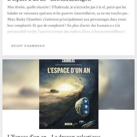
Mes étoiles, quelle réussite ! D’habitude, je n’accroche pas à la sf, parce que les
balades en vaisseaux spatiaux et les guerres interstellaires, ça ne me touche pas.
Mais Becky Chambers s’intéresse principalement aux personnages dans toute
leur complexité. Et que de complexité ! En plus d’avoir des humain.e.s à la
personnalité variée, l’autrice invente des espèces d’une richesse merveilleuse !
J’aurais voulu toutes les dessiner à défaut de pouvoir les rencontrer….Ainsi, on
se retrouve dans un récit que je qualifierais presque de contemplatif, parce...
BECKY CHAMBERS
L'Espace d'un an - Le dragon galactique