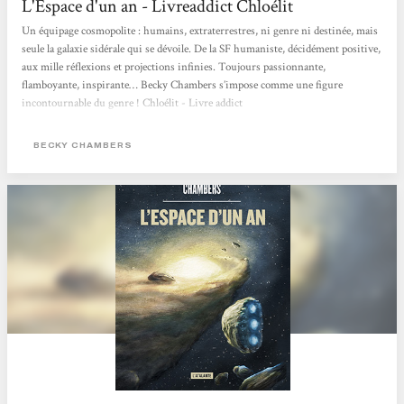
L'Espace d'un an - Livreaddict Chloélit
Un équipage cosmopolite : humains, extraterrestres, ni genre ni destinée, mais
seule la galaxie sidérale qui se dévoile. De la SF humaniste, décidément positive,
aux mille réflexions et projections infinies. Toujours passionnante,
flamboyante, inspirante… Becky Chambers s’impose comme une figure
incontournable du genre ! Chloélit - Livre addict
BECKY CHAMBERS