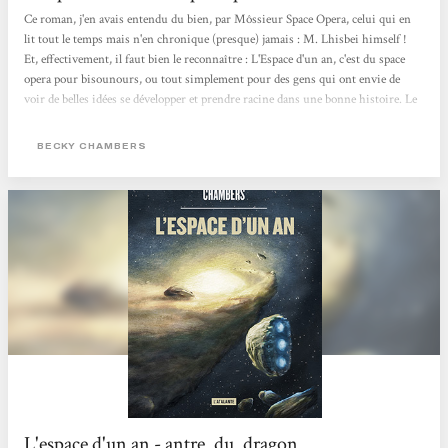
Ce roman, j'en avais entendu du bien, par Môssieur Space Opera, celui qui en
lit tout le temps mais n'en chronique (presque) jamais : M. Lhisbei himself !
Et, effectivement, il faut bien le reconnaître : L'Espace d'un an, c'est du space
opera pour bisounours, ou tout simplement pour des gens qui ont envie de
voir de belles idées se développer et prendre racine dans une bonne histoire. Le
roman se déroule sur une année, d'où le titre. On apprend à connaître
intimement chacun des membres de l'équipage, des personnages souvent hauts
BECKY CHAMBERS
en couleur, à part, unis par une indéfectible affection - à une exception près....
L'espace d'un an - antre_du_dragon