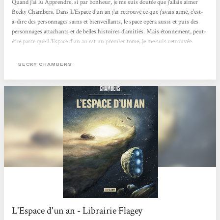
Quand j'ai lu Apprendre, si par bonheur, je me suis doutée que j'allais aimer
Becky Chambers. Dans L'Espace d'un an j'ai retrouvé ce que j'avais aimé, c'est-
à-dire des personnages sains et bienveillants, le space opéra aussi et puis des
personnages attachants et de belles histoires d'amitiés. Mais étonnement, peut-
être parce que L'Espace d'un an est un premier tome, je me suis retrouvée
plongée d'avantage dedans, beaucoup plus prise à l'histoire.Bien que le suspense
ne soit pas la base de ses récits mais plutôt l'ambiance et les personnages. Ce qui
BECKY CHAMBERS
n'empêche pas d'avoir hâte de pouvoir lire la...
L'Espace d'un an - Librairie Flagey