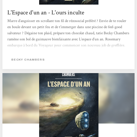
L'Espace d'un an - L'ours inculte
Marre d’angoisser en scrollant ton fil de rézosocial préféré ? Envie de te rouler
en boule devant un petit feu et de t’immerger dans une piscine de feel-good
salvateur ? Dégaine ton plaid, prépare ton chocolat chaud, tatie Becky Chambers
ramène son bol de guimauve bienfaisante avec L’espace d’un an. Rosemary
embarque à bord du Voyageur pour commencer son nouveau job de greffière.
Le vaisseau est spécialisé dans le forage de « tunnels » dans la structure même
de l’espace pour ouvrir des voies de navigation, et bien sûr y’a plein de trucs
BECKY CHAMBERS
administratifs...