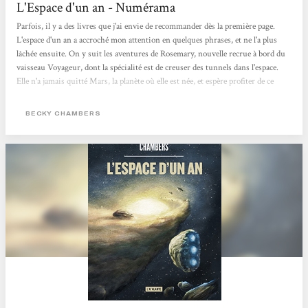
L'Espace d'un an - Numérama
Parfois, il y a des livres que j'ai envie de recommander dès la première page.
L'espace d'un an a accroché mon attention en quelques phrases, et ne l'a plus
lâchée ensuite. On y suit les aventures de Rosemary, nouvelle recrue à bord du
vaisseau Voyageur, dont la spécialité est de creuser des tunnels dans l'espace.
Elle n'a jamais quitté Mars, la planète où elle est née, et espère profiter de ce
nouvel emploi pour échapper à sa famille et son passé trouble. Sur Voyageur,
elle va faire la rencontre d'extra-terrestres et d'humain·es très différent·es
BECKY CHAMBERS
d'elle,...