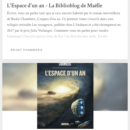
L'Espace d'un an - La Biblioblog de Maëlle
Écrire, vous en parler tant que je suis encore habitée par le roman merveilleux
de Becky Chambers, L’espace d’un an. Ce premier tome s’inscrit dans une
trilogie intitulée Les voyageurs, publiée chez L’Atalante et a été récompensé en
2017 par le prix Julia Verlanger. Comment vous en parlez pour rendre
hommage à l’œuvre que je viens de lire ? Je cherche mes mots. J’ai été
transportée loin de notre monde, au sein d’un vaisseau où j’aurais aimé rester
encore des pages entières. Ce fut si bien que je peine à revenir prendre pied
BECKY CHAMBERS
dans...