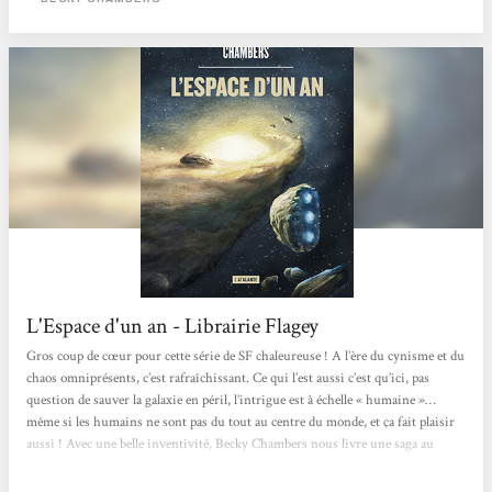
n'empêche pas d'avoir hâte de pouvoir lire la...
L'Espace d'un an - Librairie Flagey
Gros coup de cœur pour cette série de SF chaleureuse ! A l’ère du cynisme et du
chaos omniprésents, c’est rafraîchissant. Ce qui l’est aussi c’est qu’ici, pas
question de sauver la galaxie en péril, l’intrigue est à échelle « humaine »…
même si les humains ne sont pas du tout au centre du monde, et ça fait plaisir
aussi ! Avec une belle inventivité, Becky Chambers nous livre une saga au
background bien construit mais pas surexposé, et surtout une vraie leçon de
vivre-ensemble et de tolérance dans un univers avec des races aliens...