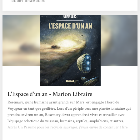
BECKY CHAMBERS
L'Espace d'un an - Marion Libraire
Rosemary, jeune humaine ayant grandi sur Mars, est engagée à bord du
Voyageur en tant que greffière. Lors d’un périple vers une planète lointaine qui
prendra environ un an, Rosemary devra apprendre à vivre et travailler avec
l’équipage éclectique du vaisseau, humains, reptiles, amphibiens, et autres.
Après Un Psaume pour les recyclés sauvages, j’avais envie de continuer à lire
Becky Chambers, parce que ses romans font du bien. J’ai donc relu ce petit
joyau que j’avais déjà lu en 2018, mais dont je ne me souvenais pas vraiment