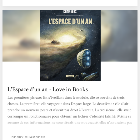
L'Espace d'un an - Love in Books
Les premières phrases En s’éveillant dans le module, elle se souvint de trois
choses. La première : elle voyageait dans l’espace large. La deuxième : elle allait
prendre un nouveau poste et n’avait pas droit à l’erreur. La troisième : elle avait
corrompu un fonctionnaire pour obtenir un fichier d’identité falsifié. Même si
aucune de ces informations ne constituait une nouveauté, elles n’assuraient pas
un réveil agréable. Circonstances de lecture Parce que j’ai envie de lire tous les
romans de Becky Chambers! Impressions Ce premier tome de la la série
BECKY CHAMBERS