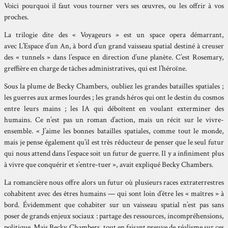
Voici pourquoi il faut vous tourner vers ses œuvres, ou les offrir à vos
proches.
La trilogie dite des « Voyageurs » est un space opera démarrant,
avec L’Espace d’un An, à bord d’un grand vaisseau spatial destiné à creuser
des « tunnels » dans l’espace en direction d’une planète. C’est Rosemary,
greffière en charge de tâches administratives, qui est l’héroïne.
Sous la plume de Becky Chambers, oubliez les grandes batailles spatiales ;
les guerres aux armes lourdes ; les grands héros qui ont le destin du cosmos
entre leurs mains ; les IA qui déboîtent en voulant exterminer des
humains. Ce n’est pas un roman d’action, mais un récit sur le vivre-
ensemble. « J’aime les bonnes batailles spatiales, comme tout le monde,
mais je pense également qu’il est très réducteur de penser que le seul futur
qui nous attend dans l’espace soit un futur de guerre. Il y a infiniment plus
à vivre que conquérir et s’entre-tuer », avait expliqué Becky Chambers.
La romancière nous offre alors un futur où plusieurs races extraterrestres
cohabitent avec des êtres humains — qui sont loin d’être les « maîtres » à
bord. Évidemment que cohabiter sur un vaisseau spatial n’est pas sans
poser de grands enjeux sociaux : partage des ressources, incompréhensions,
politique. Mais Becky Chambers, tout en faisant preuve de réalisme sur ces