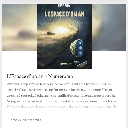
L'Espace d'un an - Numerama
Avez-vous déjà rêvé de tout plaquer pour vous enfuir à bord d’un vaisseau
spatial ? C’est exactement ce que fait un jour Rosemary, une jeune fille qui
cherche à tout prix à échapper à sa famille d’escrocs. Elle embarque à bord du
Voyageur, un vaisseau dont la mission est de creuser des tunnels dans l’espace.
Elle y cohabite avec de nombreuses espèces aliens, des intelligences artificielles,
mais aussi d’autres humains. L’Espace d’un an est un roman plein d’espoir,
dont on ressort avec énormément de joie et d’énergie. Becky Chambers signe
BECKY CHAMBERS
un magnifique...