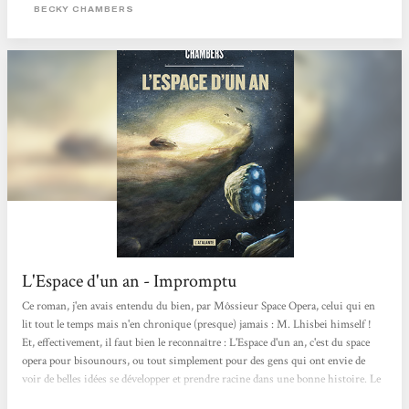
du cosy space opera, Becky Chambers nous embarque avec elle à bord du
BECKY CHAMBERS
Voyageur, où humains et...
L'Espace d'un an - Impromptu
Ce roman, j'en avais entendu du bien, par Môssieur Space Opera, celui qui en
lit tout le temps mais n'en chronique (presque) jamais : M. Lhisbei himself !
Et, effectivement, il faut bien le reconnaître : L'Espace d'un an, c'est du space
opera pour bisounours, ou tout simplement pour des gens qui ont envie de
voir de belles idées se développer et prendre racine dans une bonne histoire. Le
roman se déroule sur une année, d'où le titre. On apprend à connaître