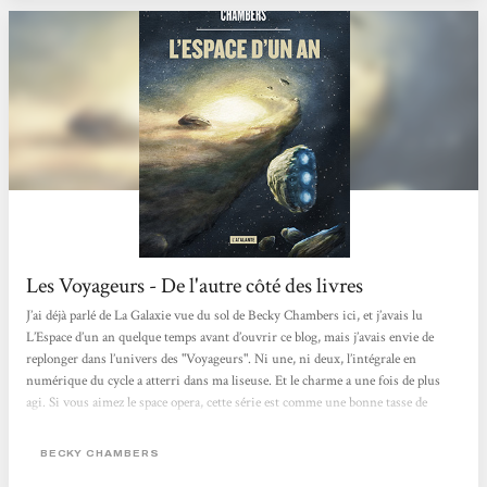
Les Voyageurs - De l'autre côté des livres
J’ai déjà parlé de La Galaxie vue du sol de Becky Chambers ici, et j’avais lu
L’Espace d’un an quelque temps avant d’ouvrir ce blog, mais j’avais envie de
replonger dans l’univers des "Voyageurs". Ni une, ni deux, l’intégrale en
numérique du cycle a atterri dans ma liseuse. Et le charme a une fois de plus
agi. Si vous aimez le space opera, cette série est comme une bonne tasse de
boisson chaude (café/thé/chocolat/tisane suivant vos goûts) prise en rentrant
chez vous après une journée pluvieuse. La base commune est que les Humains
BECKY CHAMBERS
ont quitté la Terre mourante en deux...