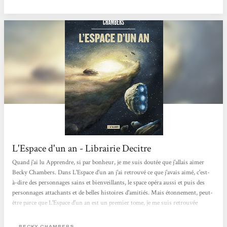
intelligence artificielle qui tentait de vivre dans un "kit corporel", de manière
illégale. Avec ce troisième ouvrage, nous découvrons...
L'Espace d'un an - Librairie Decitre
Quand j'ai lu Apprendre, si par bonheur, je me suis doutée que j'allais aimer
Becky Chambers. Dans L'Espace d'un an j'ai retrouvé ce que j'avais aimé, c'est-
à-dire des personnages sains et bienveillants, le space opéra aussi et puis des
personnages attachants et de belles histoires d'amitiés. Mais étonnement, peut-
être parce que L'Espace d'un an est un premier tome, je me suis retrouvée
plongée d'avantage dedans, beaucoup plus prise à l'histoire.Bien que le suspense
ne soit pas la base de ses récits mais plutôt l'ambiance et les personnages. Ce qui
BECKY CHAMBERS