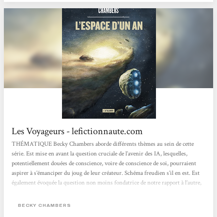
Les Voyageurs - lefictionnaute.com
THÉMATIQUE Becky Chambers aborde différents thèmes au sein de cette
série. Est mise en avant la question cruciale de l’avenir des IA, lesquelles,
potentiellement douées de conscience, voire de conscience de soi, pourraient
aspirer à s’émanciper du joug de leur créateur. Schéma freudien s’il en est. Est
également évoquée la question non moins fondatrice de notre rapport à l’autre,
a fortiori avec l’émergence dans notre champ de perception et de conscience
d’autres espèces intelligentes, les intells. Enfin se pose le délicat problème de...
BECKY CHAMBERS