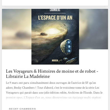
« Voyageurs »...
Les Voyageurs & Histoires de moine et de robot -
Librairie La Madeleine
Le 9 mars ont paru simultanément deux ouvrages de l'autrice de SF qu'on
adore, Becky Chambers ! Tout d'abord, c'est le troisième tome de la série Les
Voyageurs qui paraît dans une jolie édition reliée, Archives de l'Exode. Dans le
premier opus, L'Espace d'un an, nous découvrions un équipage multi-espèces
dont le rôle était de creuser des tunnels dans l'espace, afin de raccourcir le
voyage spatial. Quant au second livre, Libration, il s'intéressait à une
BECKY CHAMBERS