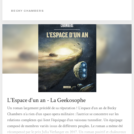
nouvel emploi pour échapper à sa famille et son passé trouble. Sur Voyageur,
elle va faire la rencontre d'extra-terrestres et d'humain·es très différent·es
BECKY CHAMBERS
d'elle,...
L'Espace d'un an - La Geekosophe
Un roman largement précédé de sa réputation ! L’espace d’un an de Becky
Chambers n’a rien d’un space opera militaire : l’autrice se concentre sur les
relations complexes qui lient l’équipage d’un vaisseau tunnelier. Un équipage
composé de membres variés issus de différents peuples. Le roman a même été
récompensé par le prix Julia Verlanger en 2017. Un roman positif et chaleureux