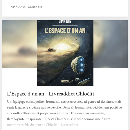
derniers puissent encore être présents). Dans ce premier tome de la quadrilogie,
BECKY CHAMBERS
l’histoire qui nous est contée...
L'Espace d'un an - Livreaddict Chloélit
Un équipage cosmopolite : humains, extraterrestres, ni genre ni destinée, mais
seule la galaxie sidérale qui se dévoile. De la SF humaniste, décidément positive,
aux mille réflexions et projections infinies. Toujours passionnante,
flamboyante, inspirante… Becky Chambers s’impose comme une figure
incontournable du genre ! Chloélit - Livre addict