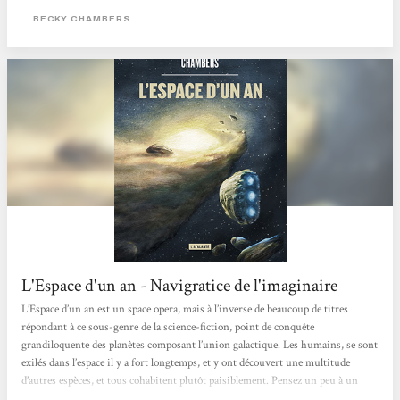
Voyageur est un vaisseau spatial dit «tunnelier» , c’est-à-dire...
BECKY CHAMBERS
L'Espace d'un an - Navigratice de l'imaginaire
L’Espace d’un an est un space opera, mais à l’inverse de beaucoup de titres
répondant à ce sous-genre de la science-fiction, point de conquête
grandiloquente des planètes composant l’union galactique. Les humains, se sont
exilés dans l’espace il y a fort longtemps, et y ont découvert une multitude
d’autres espèces, et tous cohabitent plutôt paisiblement. Pensez un peu à un
setup à la Doctor Who, mais avec moins de conflits inter-espèces (bien que ces