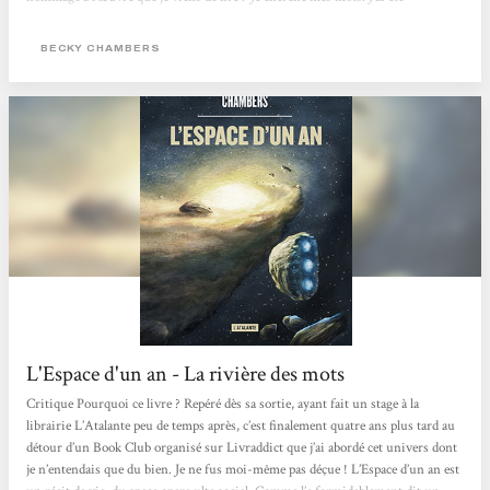
transportée loin de notre monde, au sein d’un vaisseau où j’aurais aimé rester
encore des pages entières. Ce fut si bien que je peine à revenir prendre pied
BECKY CHAMBERS
dans...
L'Espace d'un an - La rivière des mots
Critique Pourquoi ce livre ? Repéré dès sa sortie, ayant fait un stage à la
librairie L’Atalante peu de temps après, c’est finalement quatre ans plus tard au
détour d’un Book Club organisé sur Livraddict que j’ai abordé cet univers dont
je n’entendais que du bien. Je ne fus moi-même pas déçue ! L’Espace d’un an est