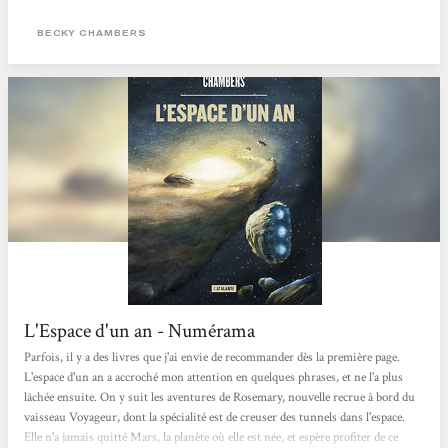
bord), le cuisinier médecin a six bras/jambes, un autre est 'deux', et il y a une
intelligence artificielle aussi. En dépit des ces différences, existent des histoires
BECKY CHAMBERS
sentimentales (et plus même) entre espèces, et c'est un bel hymne à...
L'Espace d'un an - Numérama
Parfois, il y a des livres que j'ai envie de recommander dès la première page.
L'espace d'un an a accroché mon attention en quelques phrases, et ne l'a plus
lâchée ensuite. On y suit les aventures de Rosemary, nouvelle recrue à bord du
vaisseau Voyageur, dont la spécialité est de creuser des tunnels dans l'espace.
Elle n'a jamais quitté Mars, la planète où elle est née, et espère profiter de ce