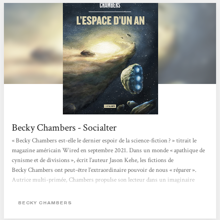
Becky Chambers - Socialter
« Becky Chambers est-elle le dernier espoir de la science-fiction ? » titrait le
magazine américain Wired en septembre 2021. Dans un monde « apathique de
cynisme et de divisions », écrit l’auteur Jason Kehe, les fictions de
Becky Chambers ont peut-être l’extraordinaire pouvoir de nous « réparer ».
Autrice multi-primée, Chambers propulse son lecteur dans un imaginaire
flamboyant, pétri de philosophie, de sciences et de grâce. Née en 1985 de deux
scientifiques (astrobiologiste et ingénieur satellite), elle bouscule le monde très
BECKY CHAMBERS
codifié...