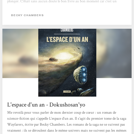
plonger. C'était sans aucun doute le bon livre au bon moment car c'est un
véritable coup de cœur pour ce roman un peu atypique dans lequel j'ai tout
aimé. Ce roman est un space-opera dans lequel le lecteur suit Rosemary jeune
BECKY CHAMBERS
humaine récemment embauchée comme archiviste sur...
L'espace d'un an - Dokushosan'yo
Me revoilà pour vous parler de mon dernier coup de cœur : un roman de
science-fiction qui s’appelle L’espace d’un an. Il s’agit du premier tome de la saga
Wayfarers, écrite par Becky Chambers. Les romans de la saga ne se suivent pas
vraiment : ils se déroulent dans le même univers mais ne suivent pas les mêmes