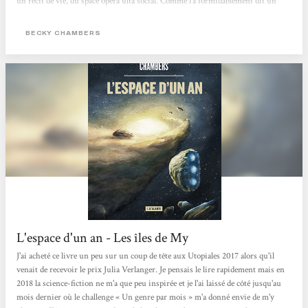
un récit de vie, du space opera ulta social. Comme l’a formidablement dit un
membre de la communauté L@, en un an il peut se passer beaucoup de choses.
C’est exactement ce que l’on va apprendre ici. Le titre est un rappel du fil...
BECKY CHAMBERS
L'espace d'un an - Les îles de My
J'ai acheté ce livre un peu sur un coup de tête aux Utopiales 2017 alors qu'il
venait de recevoir le prix Julia Verlanger. Je pensais le lire rapidement mais en
2018 la science-fiction ne m'a que peu inspirée et je l'ai laissé de côté jusqu'au
mois dernier où le challenge « Un genre par mois » m'a donné envie de m'y