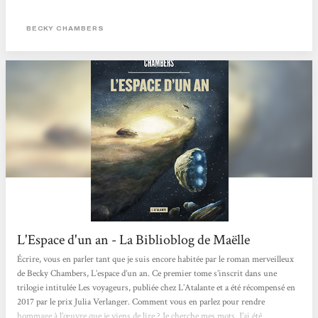
Un récit ponctué de tranches de vie L’espace d’un an n’est pas composé de
grands événements : aucune galaxie n’est à...
BECKY CHAMBERS
L'Espace d'un an - La Biblioblog de Maëlle
Écrire, vous en parler tant que je suis encore habitée par le roman merveilleux
de Becky Chambers, L’espace d’un an. Ce premier tome s’inscrit dans une
trilogie intitulée Les voyageurs, publiée chez L’Atalante et a été récompensé en
2017 par le prix Julia Verlanger. Comment vous en parlez pour rendre
hommage à l’œuvre que je viens de lire ? Je cherche mes mots. J’ai été