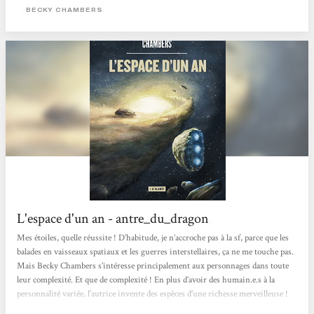
intimement chacun des membres de l'équipage, des personnages souvent hauts
BECKY CHAMBERS
en couleur, à part, unis par une indéfectible affection - à une exception près....
L'espace d'un an - antre_du_dragon
Mes étoiles, quelle réussite ! D’habitude, je n’accroche pas à la sf, parce que les
balades en vaisseaux spatiaux et les guerres interstellaires, ça ne me touche pas.
Mais Becky Chambers s’intéresse principalement aux personnages dans toute
leur complexité. Et que de complexité ! En plus d’avoir des humain.e.s à la
personnalité variée, l’autrice invente des espèces d’une richesse merveilleuse !
J’aurais voulu toutes les dessiner à défaut de pouvoir les rencontrer….Ainsi, on