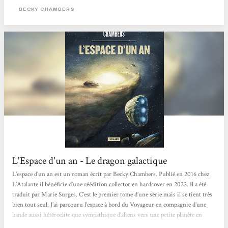
se retrouve dans un récit que je qualifierais presque de contemplatif, parce...
BECKY CHAMBERS
L'Espace d'un an - Le dragon galactique
L’espace d’un an est un roman écrit par Becky Chambers. Publié en 2016 chez
L’Atalante il bénéficie d’une réédition collector en hardcover en 2022. Il a été
traduit par Marie Surges. C’est le premier tome d’une série mais il se tient très
bien tout seul. J’ai parcouru l’espace à bord du Voyageur en compagnie d’une
bande aussi hétéroclite que sympathique d’aliens vers une petite planète en
colère,. Je vous fais part de mes impressions. How I met your galaxy Le