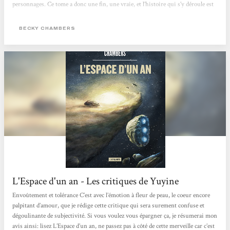
personnages. Ce tome a donc une fin, une vraie, et l’histoire qui s’y déroule est
complète ! Un coup de cœur, donc, comme je l’ai dit. Je suis tout simplement
tombée amoureuse de ce livre, de son univers, de ses personnages. C’était doux,
BECKY CHAMBERS
comme quelqu’un...
L'Espace d'un an - Les critiques de Yuyine
Envoûtement et tolérance C’est avec l’émotion à fleur de peau, le coeur encore
palpitant d’amour, que je rédige cette critique qui sera surement confuse et
dégoulinante de subjectivité. Si vous voulez vous épargner ça, je résumerai mon
avis ainsi: lisez L’Espace d’un an, ne passez pas à côté de cette merveille car c’est