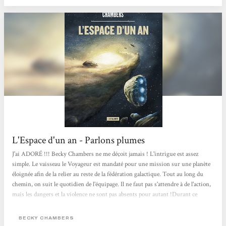
L'Espace d'un an - Parlons plumes
J'ai ADORÉ !!! Becky Chambers ne me déçoit jamais ! L'intrigue est assez
simple. Le vaisseau le Voyageur est mandaté pour une mission sur une planète
éloignée afin de la relier au reste de la fédération galactique. Tout au long du
chemin, on suit le quotidien de l'équipage. Il ne faut pas s'attendre à de l'action,
mais les dangers et la violence ne sont pas absents pour autant !Durant ce
voyage, plein de réflexions autour des différences sont partagées. L'auteure
nous montre la richesse des cultures, des structures familiales, des relations, ou
BECKY CHAMBERS
tout simplement des espèces qui peuplent la fédération...