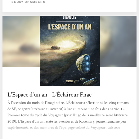
BECKY CHAMBERS
(merci ma mémoire nulle). C’était...
L'Espace d'un an - L'Éclaireur Fnac
À l’occasion du mois de l’imaginaire, L’Éclaireur a sélectionné les cinq romans
de SF, ce genre littéraire si inventif, à lire au moins une fois dans sa vie. 1 -
Premier tome du cycle du Voyageur (prix Hugo de la meilleure série littéraire
2019), L’Espace d’un an relate les aventures de Rosemary, jeune humaine peu
expérimentée, et des membres de l’équipage coloré du Voyageur, vaisseau
intergalactique dont la mission est de creuser des tunnels dans l’espace. Reine