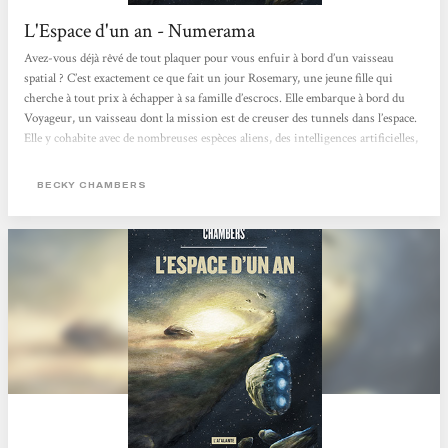
L'Espace d'un an - Numerama
Avez-vous déjà rêvé de tout plaquer pour vous enfuir à bord d’un vaisseau
spatial ? C’est exactement ce que fait un jour Rosemary, une jeune fille qui
cherche à tout prix à échapper à sa famille d’escrocs. Elle embarque à bord du
Voyageur, un vaisseau dont la mission est de creuser des tunnels dans l’espace.
Elle y cohabite avec de nombreuses espèces aliens, des intelligences artificielles,
mais aussi d’autres humains. L’Espace d’un an est un roman plein d’espoir,
dont on ressort avec énormément de joie et d’énergie. Becky Chambers signe
BECKY CHAMBERS
un magnifique...