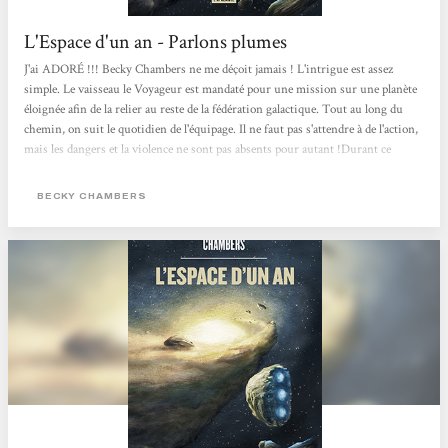
L'Espace d'un an - Parlons plumes
J'ai ADORÉ !!! Becky Chambers ne me déçoit jamais ! L'intrigue est assez
simple. Le vaisseau le Voyageur est mandaté pour une mission sur une planète
éloignée afin de la relier au reste de la fédération galactique. Tout au long du
chemin, on suit le quotidien de l'équipage. Il ne faut pas s'attendre à de l'action,
mais les dangers et la violence ne sont pas absents pour autant !Durant ce
voyage, plein de réflexions autour des différences sont partagées. L'auteure
nous montre la richesse des cultures, des structures familiales, des relations, ou
BECKY CHAMBERS
tout simplement des espèces qui peuplent la fédération...