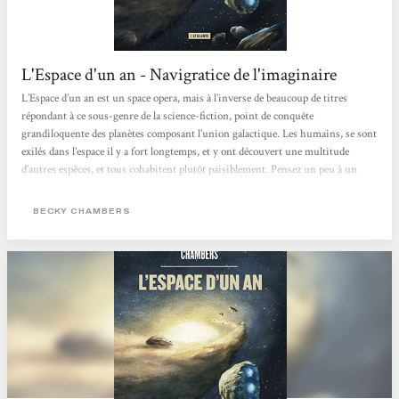
L'Espace d'un an - Navigratice de l'imaginaire
L’Espace d’un an est un space opera, mais à l’inverse de beaucoup de titres
répondant à ce sous-genre de la science-fiction, point de conquête
grandiloquente des planètes composant l’union galactique. Les humains, se sont
exilés dans l’espace il y a fort longtemps, et y ont découvert une multitude
d’autres espèces, et tous cohabitent plutôt paisiblement. Pensez un peu à un
setup à la Doctor Who, mais avec moins de conflits inter-espèces (bien que ces
derniers puissent encore être présents). Dans ce premier tome de la quadrilogie,
BECKY CHAMBERS
l’histoire qui nous est contée...