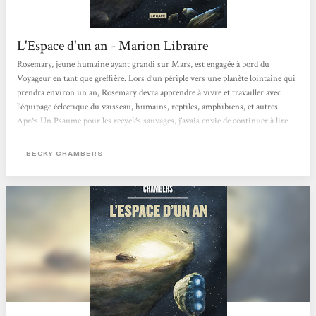
L'Espace d'un an - Marion Libraire
Rosemary, jeune humaine ayant grandi sur Mars, est engagée à bord du
Voyageur en tant que greffière. Lors d’un périple vers une planète lointaine qui
prendra environ un an, Rosemary devra apprendre à vivre et travailler avec
l’équipage éclectique du vaisseau, humains, reptiles, amphibiens, et autres.
Après Un Psaume pour les recyclés sauvages, j’avais envie de continuer à lire
Becky Chambers, parce que ses romans font du bien. J’ai donc relu ce petit
joyau que j’avais déjà lu en 2018, mais dont je ne me souvenais pas vraiment
BECKY CHAMBERS
(merci ma mémoire nulle). C’était...