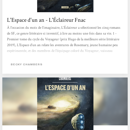
L'Espace d'un an - L'Éclaireur Fnac
À l’occasion du mois de l’imaginaire, L’Éclaireur a sélectionné les cinq romans
de SF, ce genre littéraire si inventif, à lire au moins une fois dans sa vie. 1 -
Premier tome du cycle du Voyageur (prix Hugo de la meilleure série littéraire
2019), L’Espace d’un an relate les aventures de Rosemary, jeune humaine peu
expérimentée, et des membres de l’équipage coloré du Voyageur, vaisseau
intergalactique dont la mission est de creuser des tunnels dans l’espace. Reine
du cosy space opera, Becky Chambers nous embarque avec elle à bord du
BECKY CHAMBERS
Voyageur, où humains et...