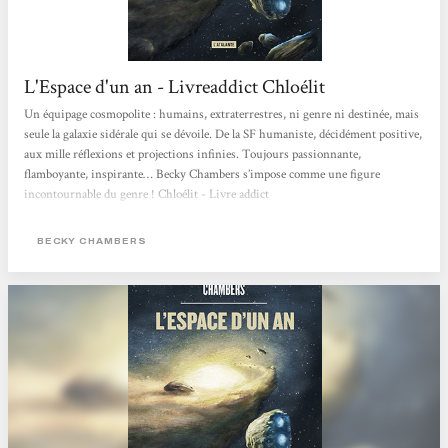
L'Espace d'un an - Livreaddict Chloélit
Un équipage cosmopolite : humains, extraterrestres, ni genre ni destinée, mais
seule la galaxie sidérale qui se dévoile. De la SF humaniste, décidément positive,
aux mille réflexions et projections infinies. Toujours passionnante,
flamboyante, inspirante… Becky Chambers s’impose comme une figure
incontournable du genre ! Chloélit - Livre addict
BECKY CHAMBERS