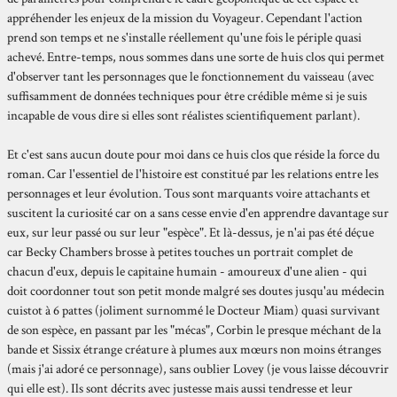
appréhender les enjeux de la mission du Voyageur. Cependant l'action
prend son temps et ne s'installe réellement qu'une fois le périple quasi
achevé. Entre-temps, nous sommes dans une sorte de huis clos qui permet
d'observer tant les personnages que le fonctionnement du vaisseau (avec
suffisamment de données techniques pour être crédible même si je suis
incapable de vous dire si elles sont réalistes scientifiquement parlant).
Et c'est sans aucun doute pour moi dans ce huis clos que réside la force du
roman. Car l'essentiel de l'histoire est constitué par les relations entre les
personnages et leur évolution. Tous sont marquants voire attachants et
suscitent la curiosité car on a sans cesse envie d'en apprendre davantage sur
eux, sur leur passé ou sur leur "espèce". Et là-dessus, je n'ai pas été déçue
car Becky Chambers brosse à petites touches un portrait complet de
chacun d'eux, depuis le capitaine humain - amoureux d'une alien - qui
doit coordonner tout son petit monde malgré ses doutes jusqu'au médecin
cuistot à 6 pattes (joliment surnommé le Docteur Miam) quasi survivant
de son espèce, en passant par les "mécas", Corbin le presque méchant de la
bande et Sissix étrange créature à plumes aux mœurs non moins étranges
(mais j'ai adoré ce personnage), sans oublier Lovey (je vous laisse découvrir
qui elle est). Ils sont décrits avec justesse mais aussi tendresse et leur