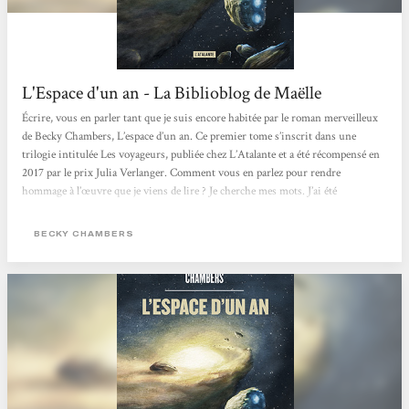
L'Espace d'un an - La Biblioblog de Maëlle
Écrire, vous en parler tant que je suis encore habitée par le roman merveilleux
de Becky Chambers, L’espace d’un an. Ce premier tome s’inscrit dans une
trilogie intitulée Les voyageurs, publiée chez L’Atalante et a été récompensé en
2017 par le prix Julia Verlanger. Comment vous en parlez pour rendre
hommage à l’œuvre que je viens de lire ? Je cherche mes mots. J’ai été
transportée loin de notre monde, au sein d’un vaisseau où j’aurais aimé rester
encore des pages entières. Ce fut si bien que je peine à revenir prendre pied
BECKY CHAMBERS
dans...