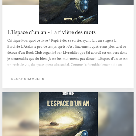
L'Espace d'un an - La rivière des mots
Critique Pourquoi ce livre ? Repéré dès sa sortie, ayant fait un stage à la
librairie L’Atalante peu de temps après, c’est finalement quatre ans plus tard au
détour d’un Book Club organisé sur Livraddict que j’ai abordé cet univers dont
je n’entendais que du bien. Je ne fus moi-même pas déçue ! L’Espace d’un an est
un récit de vie, du space opera ulta social. Comme l’a formidablement dit un
membre de la communauté L@, en un an il peut se passer beaucoup de choses.
C’est exactement ce que l’on va apprendre ici. Le titre est un rappel du fil...
BECKY CHAMBERS