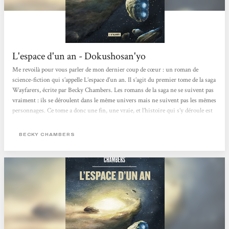
L'espace d'un an - Dokushosan'yo
Me revoilà pour vous parler de mon dernier coup de cœur : un roman de
science-fiction qui s’appelle L’espace d’un an. Il s’agit du premier tome de la saga
Wayfarers, écrite par Becky Chambers. Les romans de la saga ne se suivent pas
vraiment : ils se déroulent dans le même univers mais ne suivent pas les mêmes
personnages. Ce tome a donc une fin, une vraie, et l’histoire qui s’y déroule est
complète ! Un coup de cœur, donc, comme je l’ai dit. Je suis tout simplement
tombée amoureuse de ce livre, de son univers, de ses personnages. C’était doux,
BECKY CHAMBERS
comme quelqu’un...