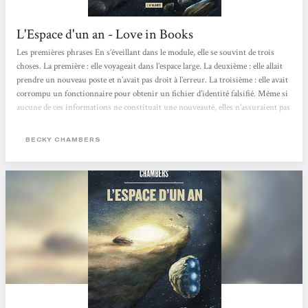
L'Espace d'un an - Love in Books
Les premières phrases En s’éveillant dans le module, elle se souvint de trois
choses. La première : elle voyageait dans l’espace large. La deuxième : elle allait
prendre un nouveau poste et n’avait pas droit à l’erreur. La troisième : elle avait
corrompu un fonctionnaire pour obtenir un fichier d’identité falsifié. Même si
aucune de ces informations ne constituait une nouveauté, elles n’assuraient pas
un réveil agréable. Circonstances de lecture Parce que j’ai envie de lire tous les
romans de Becky Chambers! Impressions Ce premier tome de la la série
BECKY CHAMBERS
« Voyageurs »...