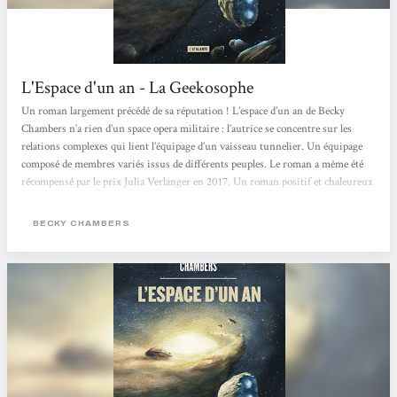
L'Espace d'un an - La Geekosophe
Un roman largement précédé de sa réputation ! L’espace d’un an de Becky
Chambers n’a rien d’un space opera militaire : l’autrice se concentre sur les
relations complexes qui lient l’équipage d’un vaisseau tunnelier. Un équipage
composé de membres variés issus de différents peuples. Le roman a même été
récompensé par le prix Julia Verlanger en 2017. Un roman positif et chaleureux
Un récit ponctué de tranches de vie L’espace d’un an n’est pas composé de
grands événements : aucune galaxie n’est à...
BECKY CHAMBERS