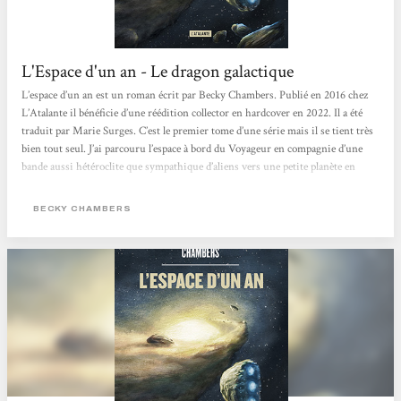
L'Espace d'un an - Le dragon galactique
L’espace d’un an est un roman écrit par Becky Chambers. Publié en 2016 chez
L’Atalante il bénéficie d’une réédition collector en hardcover en 2022. Il a été
traduit par Marie Surges. C’est le premier tome d’une série mais il se tient très
bien tout seul. J’ai parcouru l’espace à bord du Voyageur en compagnie d’une
bande aussi hétéroclite que sympathique d’aliens vers une petite planète en
colère,. Je vous fais part de mes impressions. How I met your galaxy Le
Voyageur est un vaisseau spatial dit «tunnelier» , c’est-à-dire...
BECKY CHAMBERS