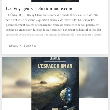
Les Voyageurs - lefictionnaute.com
THÉMATIQUE Becky Chambers aborde différents thèmes au sein de cette
série. Est mise en avant la question cruciale de l’avenir des IA, lesquelles,
potentiellement douées de conscience, voire de conscience de soi, pourraient
aspirer à s’émanciper du joug de leur créateur. Schéma freudien s’il en est. Est
également évoquée la question non moins fondatrice de notre rapport à l’autre,
a fortiori avec l’émergence dans notre champ de perception et de conscience
d’autres espèces intelligentes, les intells. Enfin se pose le délicat problème de...
BECKY CHAMBERS