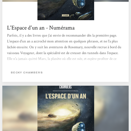
L'Espace d'un an - Numérama
Parfois, il y a des livres que j'ai envie de recommander dès la première page.
L'espace d'un an a accroché mon attention en quelques phrases, et ne l'a plus
lâchée ensuite. On y suit les aventures de Rosemary, nouvelle recrue à bord du
vaisseau Voyageur, dont la spécialité est de creuser des tunnels dans l'espace.
Elle n'a jamais quitté Mars, la planète où elle est née, et espère profiter de ce
nouvel emploi pour échapper à sa famille et son passé trouble. Sur Voyageur,
elle va faire la rencontre d'extra-terrestres et d'humain·es très différent·es
BECKY CHAMBERS
d'elle,...