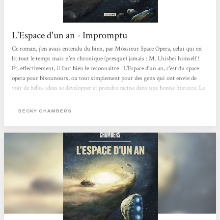
L'Espace d'un an - Impromptu
Ce roman, j'en avais entendu du bien, par Môssieur Space Opera, celui qui en
lit tout le temps mais n'en chronique (presque) jamais : M. Lhisbei himself !
Et, effectivement, il faut bien le reconnaître : L'Espace d'un an, c'est du space
opera pour bisounours, ou tout simplement pour des gens qui ont envie de
voir de belles idées se développer et prendre racine dans une bonne histoire. Le
roman se déroule sur une année, d'où le titre. On apprend à connaître
intimement chacun des membres de l'équipage, des personnages souvent hauts
BECKY CHAMBERS
en couleur, à part, unis par une indéfectible affection - à une exception près....