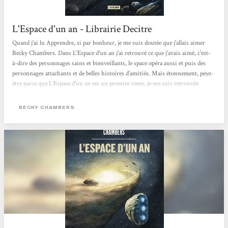
L'Espace d'un an - Librairie Decitre
Quand j'ai lu Apprendre, si par bonheur, je me suis doutée que j'allais aimer
Becky Chambers. Dans L'Espace d'un an j'ai retrouvé ce que j'avais aimé, c'est-
à-dire des personnages sains et bienveillants, le space opéra aussi et puis des
personnages attachants et de belles histoires d'amitiés. Mais étonnement, peut-
être parce que L'Espace d'un an est un premier tome, je me suis retrouvée
plongée d'avantage dedans, beaucoup plus prise à l'histoire.Bien que le suspense
ne soit pas la base de ses récits mais plutôt l'ambiance et les personnages. Ce qui
BECKY CHAMBERS
n'empêche pas d'avoir hâte de pouvoir lire la...