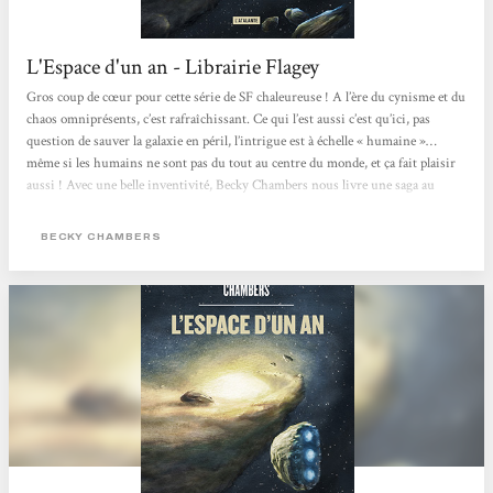
L'Espace d'un an - Librairie Flagey
Gros coup de cœur pour cette série de SF chaleureuse ! A l’ère du cynisme et du
chaos omniprésents, c’est rafraîchissant. Ce qui l’est aussi c’est qu’ici, pas
question de sauver la galaxie en péril, l’intrigue est à échelle « humaine »…
même si les humains ne sont pas du tout au centre du monde, et ça fait plaisir
aussi ! Avec une belle inventivité, Becky Chambers nous livre une saga au
background bien construit mais pas surexposé, et surtout une vraie leçon de
vivre-ensemble et de tolérance dans un univers avec des races aliens...
BECKY CHAMBERS