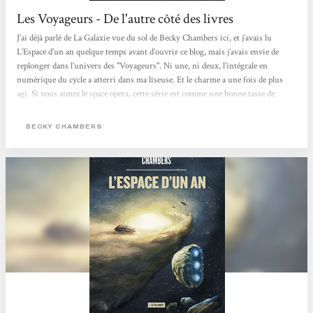
Les Voyageurs - De l'autre côté des livres
J’ai déjà parlé de La Galaxie vue du sol de Becky Chambers ici, et j’avais lu
L’Espace d’un an quelque temps avant d’ouvrir ce blog, mais j’avais envie de
replonger dans l’univers des "Voyageurs". Ni une, ni deux, l’intégrale en
numérique du cycle a atterri dans ma liseuse. Et le charme a une fois de plus
agi. Si vous aimez le space opera, cette série est comme une bonne tasse de
boisson chaude (café/thé/chocolat/tisane suivant vos goûts) prise en rentrant
chez vous après une journée pluvieuse. La base commune est que les Humains
BECKY CHAMBERS
ont quitté la Terre mourante en deux...