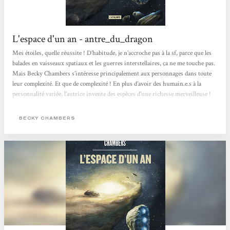
L'espace d'un an - antre_du_dragon
Mes étoiles, quelle réussite ! D’habitude, je n’accroche pas à la sf, parce que les
balades en vaisseaux spatiaux et les guerres interstellaires, ça ne me touche pas.
Mais Becky Chambers s’intéresse principalement aux personnages dans toute
leur complexité. Et que de complexité ! En plus d’avoir des humain.e.s à la
personnalité variée, l’autrice invente des espèces d’une richesse merveilleuse !
J’aurais voulu toutes les dessiner à défaut de pouvoir les rencontrer….Ainsi, on
se retrouve dans un récit que je qualifierais presque de contemplatif, parce...
BECKY CHAMBERS