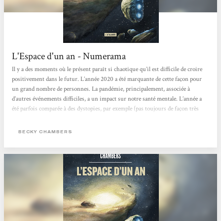
L'Espace d'un an - Numerama
Il y a des moments où le présent paraît si chaotique qu’il est difficile de croire
positivement dans le futur. L’année 2020 a été marquante de cette façon pour
un grand nombre de personnes. La pandémie, principalement, associée à
d’autres événements difficiles, a un impact sur notre santé mentale. L’année a
été parfois comparée à des dystopies, par exemple (pas toujours de façon très
juste, d’ailleurs). Mais si la science-fiction sait tirer les sonnettes d’alarme, et
constitue donc un outil pour décrypter...
BECKY CHAMBERS