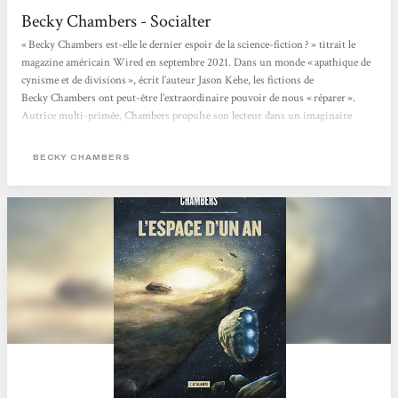
Becky Chambers - Socialter
« Becky Chambers est-elle le dernier espoir de la science-fiction ? » titrait le
magazine américain Wired en septembre 2021. Dans un monde « apathique de
cynisme et de divisions », écrit l’auteur Jason Kehe, les fictions de
Becky Chambers ont peut-être l’extraordinaire pouvoir de nous « réparer ».
Autrice multi-primée, Chambers propulse son lecteur dans un imaginaire
flamboyant, pétri de philosophie, de sciences et de grâce. Née en 1985 de deux
scientifiques (astrobiologiste et ingénieur satellite), elle bouscule le monde très
BECKY CHAMBERS
codifié...