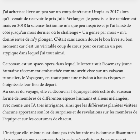
J'ai acheté ce livre un peu sur un coup de tête aux Utopiales 2017 alors
qu'il venait de recevoir le prix Julia Verlanger. Je pensais le lire rapidement
mais en 2018 la science-fiction ne m'a que peu inspirée et je l'ai laissé de
côté jusqu'au mois dernier où le challenge « Un genre par mois » m'a
donné envie de m'y plonger. C'était sans aucun doute le bon livre au bon
moment car c'est un véritable coup de cœur pour ce roman un peu
atypique dans lequel j'ai tout aimé.
Ce roman est un space-opera dans lequel le lecteur suit Rosemary jeune
humaine récemment embauchée comme archiviste sur un vaisseau
tunnelier, le Voyageur, en route pour une mission à hauts risques et
éloignée de leur lieu de départ.
Au cours du voyage, elle va découvrir l'équipage hétéroclite du vaisseau
formé de membres de différentes espèces humains et aliens mélangées,
avec même une IA très intrigante, ainsi que les différentes planètes visitées
chacune apportant son lot de surprises et de révélations sur les membres de
l'équipe et sur les coutumes de chacun.
L'intrigue elle-même n'est donc pas très fournie mais donne suffisamment
de paramètres pour comprendre le cadre géopolitique de cet espace et