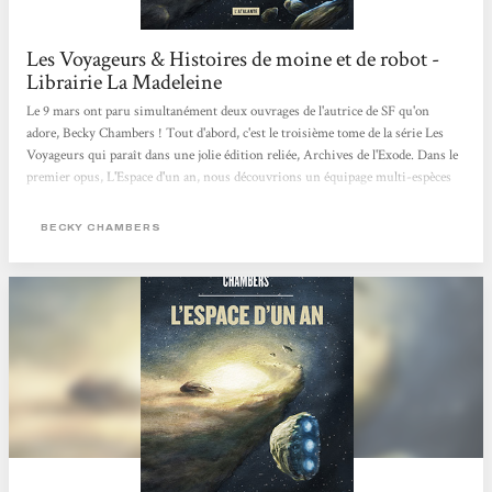
Les Voyageurs & Histoires de moine et de robot -
Librairie La Madeleine
Le 9 mars ont paru simultanément deux ouvrages de l'autrice de SF qu'on
adore, Becky Chambers ! Tout d'abord, c'est le troisième tome de la série Les
Voyageurs qui paraît dans une jolie édition reliée, Archives de l'Exode. Dans le
premier opus, L'Espace d'un an, nous découvrions un équipage multi-espèces
dont le rôle était de creuser des tunnels dans l'espace, afin de raccourcir le
voyage spatial. Quant au second livre, Libration, il s'intéressait à une
BECKY CHAMBERS
intelligence artificielle qui tentait de vivre dans un "kit corporel", de manière
illégale. Avec ce troisième ouvrage, nous découvrons...