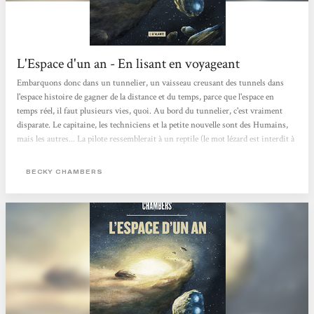
L'Espace d'un an - En lisant en voyageant
Embarquons donc dans un tunnelier, un vaisseau creusant des tunnels dans
l'espace histoire de gagner de la distance et du temps, parce que l'espace en
temps réel, il faut plusieurs vies, quoi. Au bord du tunnelier, c'est vraiment
disparate. Le capitaine, les techniciens et la petite nouvelle sont des Humains,
mais les autres... La pilote ressemblerait à un reptile (le mot lézard est interdit à
bord), le cuisinier médecin a six bras/jambes, un autre est 'deux', et il y a une
intelligence artificielle aussi. En dépit des ces différences, existent des histoires
BECKY CHAMBERS
sentimentales (et plus même) entre espèces, et c'est un bel hymne à...