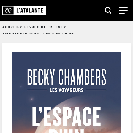
ACCUEIL
REVUES DE PRESSE
L'ESPACE D'UN AN - LES ÎLES DE MY