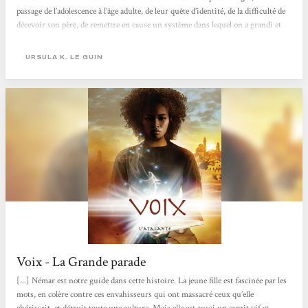
passage de l’adolescence à l’âge adulte, de leur quête d’identité, de la difficulté de
décevoir son père, de remettre en cause un système dans lequel on a grandi et
qui baigne toute la culture. Orrec devra prendre des décisions, en compagnie de
Gry (qui possède le don de s’adresser aux animaux, mais refuse de s’en servir...
URSULA K. LE GUIN
Voix - La Grande parade
[...] Némar est notre guide dans cette histoire. La jeune fille est fascinée par les
mots, en colère contre ces envahisseurs qui ont massacré ceux qu’elle