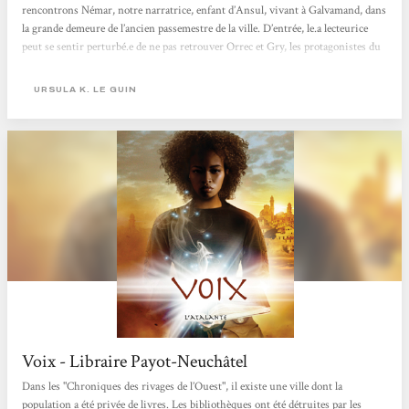
rencontrons Némar, notre narratrice, enfant d’Ansul, vivant à Galvamand, dans
la grande demeure de l’ancien passemestre de la ville. D’entrée, le.a lecteurice
peut se sentir perturbé.e de ne pas retrouver Orrec et Gry, les protagonistes du
premier volume de la trilogie. Qu’iel ne s’en fasse pas trop, nous les
retrouverons bien vite.Némar, donc, jeune orpheline curieuse, passionnée par
URSULA K. LE GUIN
les livres et ce qu’ils...
Voix - Libraire Payot-Neuchâtel
Dans les "Chroniques des rivages de l’Ouest", il existe une ville dont la
population a été privée de livres. Les bibliothèques ont été détruites par les