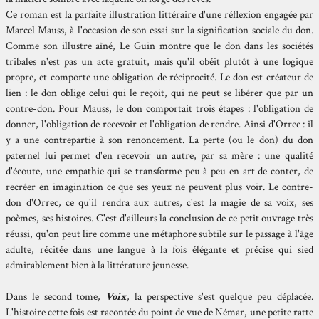
Ce roman est la parfaite illustration littéraire d'une réflexion engagée par
Marcel Mauss, à l'occasion de son essai sur la signification sociale du don.
Comme son illustre aîné, Le Guin montre que le don dans les sociétés
tribales n'est pas un acte gratuit, mais qu'il obéit plutôt à une logique
propre, et comporte une obligation de réciprocité. Le don est créateur de
lien : le don oblige celui qui le reçoit, qui ne peut se libérer que par un
contre-don. Pour Mauss, le don comportait trois étapes : l'obligation de
donner, l'obligation de recevoir et l'obligation de rendre. Ainsi d'Orrec : il
y a une contrepartie à son renoncement. La perte (ou le don) du don
paternel lui permet d'en recevoir un autre, par sa mère : une qualité
d'écoute, une empathie qui se transforme peu à peu en art de conter, de
recréer en imagination ce que ses yeux ne peuvent plus voir. Le contre-
don d'Orrec, ce qu'il rendra aux autres, c'est la magie de sa voix, ses
poèmes, ses histoires. C'est d'ailleurs la conclusion de ce petit ouvrage très
réussi, qu'on peut lire comme une métaphore subtile sur le passage à l'âge
adulte, récitée dans une langue à la fois élégante et précise qui sied
admirablement bien à la littérature jeunesse.
Dans le second tome,
Voix
, la perspective s'est quelque peu déplacée.
L'histoire cette fois est racontée du point de vue de Némar, une petite ratte