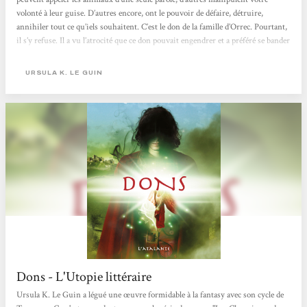
volonté à leur guise. D’autres encore, ont le pouvoir de défaire, détruire,
annihiler tout ce qu’iels souhaitent. C’est le don de la famille d’Orrec. Pourtant,
il s’y refuse. Il a vu l’atrocité que ce don pouvait engendrer et a préféré se bander
les yeux plutôt que d’y accéder. Ursula Le Guin tisse ce roman par bribes, tout
en délicatesse malgré l’atrocité de certains passages. Dans la...
URSULA K. LE GUIN
Dons - L'Utopie littéraire
Ursula K. Le Guin a légué une œuvre formidable à la fantasy avec son cycle de