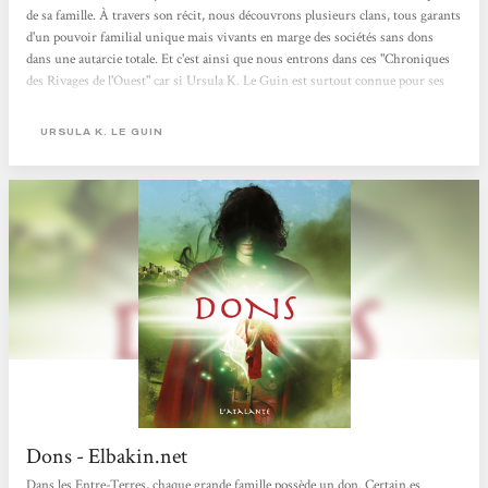
de sa famille. À travers son récit, nous découvrons plusieurs clans, tous garants
d'un pouvoir familial unique mais vivants en marge des sociétés sans dons
dans une autarcie totale. Et c'est ainsi que nous entrons dans ces "Chroniques
des Rivages de l'Ouest" car si Ursula K. Le Guin est surtout connue pour ses
grands cycles de SF, elle est aussi le génie derrière le très acclamé "Terremer",
œuvre de fantasy majeure. Ici nous la retrouvons aux manettes d'une série
URSULA K. LE GUIN
fantasy nimbée d'une aura nostalgique. La nostalgie...
Dons - Elbakin.net
Dans les Entre-Terres, chaque grande famille possède un don. Certain.es