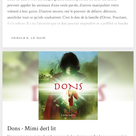
peuvent appeler les animaux d’une seule parole, d’autres manipulent votre
volonté à leur guise. D’autres encore, ont le pouvoir de défaire, détruire,
annihiler tout ce qu’iels souhaitent. C’est le don de la famille d’Orrec. Pourtant,
il s’y refuse. Il a vu l’atrocité que ce don pouvait engendrer et a préféré se bander
les yeux plutôt que d’y accéder. Dans ce premier tome de la trilogie Chronique
des rivages de l’Ouest, Ursula Le Guin nous dévoile une histoire par bribes,
URSULA K. LE GUIN
tout en délicatesse...
Dons - Mimi der1 lit