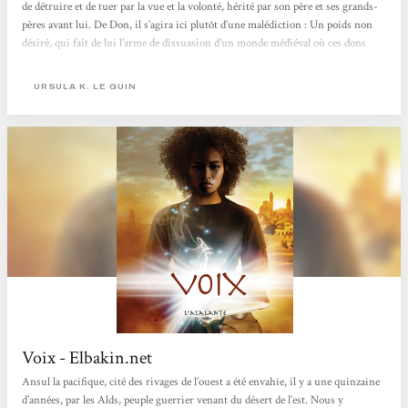
de détruire et de tuer par la vue et la volonté, hérité par son père et ses grands-
pères avant lui. De Don, il s’agira ici plutôt d’une malédiction : Un poids non
désiré, qui fait de lui l’arme de dissuasion d’un monde médiéval où ces dons
font office de prétexte à un système féodal. Chaque territoire se voit dirigé par
celleux qui portent...
URSULA K. LE GUIN
Voix - Elbakin.net
Ansul la pacifique, cité des rivages de l’ouest a été envahie, il y a une quinzaine
d’années, par les Alds, peuple guerrier venant du désert de l’est. Nous y