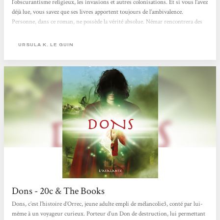
l’obscurantisme religieux, les invasions et autres colonisations. Et si vous l’avez
déjà lue, vous savez que ses livres apportent toujours de l’ambivalence.
Personne, dans ce roman, ne possède la vérité absolue. Némar rencontrera des
Alds qui lui sembleront plus humains que l’idée qu’elle s’en faisait.Lorsque
nous rencontrons Némar, une paix relative s’est installée à Ansul. Tout semble
URSULA K. LE GUIN
figé, jusqu’à...
Dons - 20c & The Books
Dons, c’est l’histoire d’Orrec, jeune adulte empli de mélancolie3, conté par lui-
même à un voyageur curieux. Porteur d’un Don de destruction, lui permettant