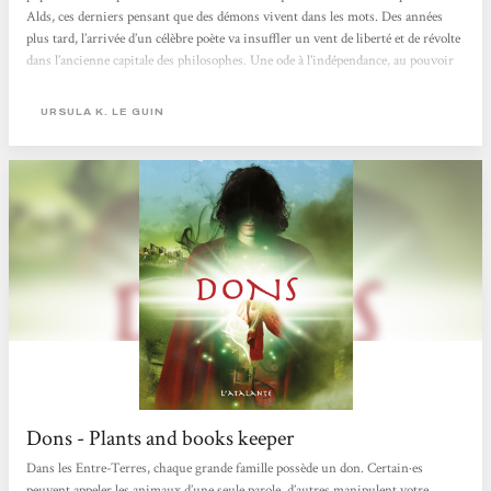
Alds, ces derniers pensant que des démons vivent dans les mots. Des années
plus tard, l’arrivée d’un célèbre poète va insuffler un vent de liberté et de révolte
dans l’ancienne capitale des philosophes. Une ode à l’indépendance, au pouvoir
de l’éducation et à la non-violence. Silvana Cotelli Boillat
URSULA K. LE GUIN
Dons - Plants and books keeper
Dans les Entre-Terres, chaque grande famille possède un don. Certain·es
peuvent appeler les animaux d’une seule parole, d’autres manipulent votre