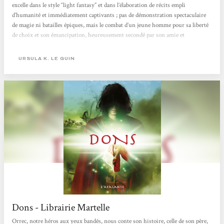
excelle dans le style “light fantasy” et dans l’élaboration de récits empli
d’humanité et immédiatement captivants ; pas de démonstration spectaculaire
de magie ni batailles épiques, mais le combat d’un jeune homme pour sa liberté
de choix et son émancipation, heureusement secondé par son amie et
confidente Gry... Une écriture d’une envoûtante simplicité et d’une grande
poésie...
URSULA K. LE GUIN
Dons - Librairie Martelle
Orrec, notre héros aux yeux bandés, nous conte son histoire, celle de son père,