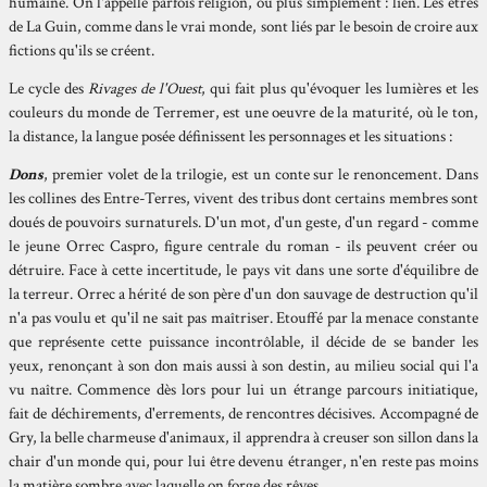
humaine. On l'appelle parfois religion, ou plus simplement : lien. Les êtres
de La Guin, comme dans le vrai monde, sont liés par le besoin de croire aux
fictions qu'ils se créent.
Le cycle des
Rivages de l'Ouest
, qui fait plus qu'évoquer les lumières et les
couleurs du monde de Terremer, est une oeuvre de la maturité, où le ton,
la distance, la langue posée définissent les personnages et les situations :
Dons
, premier volet de la trilogie, est un conte sur le renoncement. Dans
les collines des Entre-Terres, vivent des tribus dont certains membres sont
doués de pouvoirs surnaturels. D'un mot, d'un geste, d'un regard - comme
le jeune Orrec Caspro, figure centrale du roman - ils peuvent créer ou
détruire. Face à cette incertitude, le pays vit dans une sorte d'équilibre de
la terreur. Orrec a hérité de son père d'un don sauvage de destruction qu'il
n'a pas voulu et qu'il ne sait pas maîtriser. Etouffé par la menace constante
que représente cette puissance incontrôlable, il décide de se bander les
yeux, renonçant à son don mais aussi à son destin, au milieu social qui l'a
vu naître. Commence dès lors pour lui un étrange parcours initiatique,
fait de déchirements, d'errements, de rencontres décisives. Accompagné de
Gry, la belle charmeuse d'animaux, il apprendra à creuser son sillon dans la
chair d'un monde qui, pour lui être devenu étranger, n'en reste pas moins
la matière sombre avec laquelle on forge des rêves.