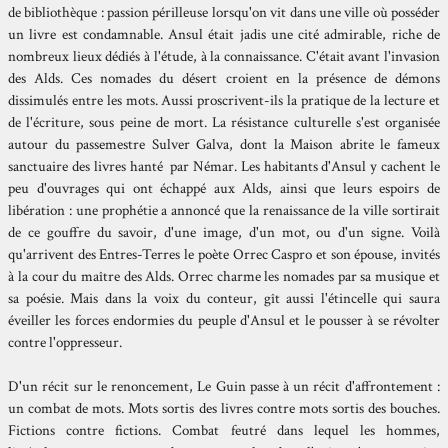
de bibliothèque : passion périlleuse lorsqu'on vit dans une ville où posséder
un livre est condamnable. Ansul était jadis une cité admirable, riche de
nombreux lieux dédiés à l'étude, à la connaissance. C'était avant l'invasion
des Alds. Ces nomades du désert croient en la présence de démons
dissimulés entre les mots. Aussi proscrivent-ils la pratique de la lecture et
de l'écriture, sous peine de mort. La résistance culturelle s'est organisée
autour du passemestre Sulver Galva, dont la Maison abrite le fameux
sanctuaire des livres hanté par Némar. Les habitants d'Ansul y cachent le
peu d'ouvrages qui ont échappé aux Alds, ainsi que leurs espoirs de
libération : une prophétie a annoncé que la renaissance de la ville sortirait
de ce gouffre du savoir, d'une image, d'un mot, ou d'un signe. Voilà
qu'arrivent des Entres-Terres le poète Orrec Caspro et son épouse, invités
à la cour du maître des Alds. Orrec charme les nomades par sa musique et
sa poésie. Mais dans la voix du conteur, gît aussi l'étincelle qui saura
éveiller les forces endormies du peuple d'Ansul et le pousser à se révolter
contre l'oppresseur.
D'un récit sur le renoncement, Le Guin passe à un récit d'affrontement :
un combat de mots. Mots sortis des livres contre mots sortis des bouches.
Fictions contre fictions. Combat feutré dans lequel les hommes,