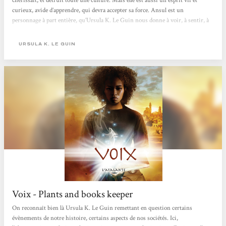
chérissait, et détruit toute une culture. Mais elle est aussi un esprit vif et
curieux, avide d’apprendre, qui devra accepter sa force. Ansul est un
personnage à part entière, qu’Ursula K. Le Guin nous donne à voir, à sentir, à
aimer, dans toute sa diversité et sa poésie. Les Alds sont les chantres de
l’obscurantisme et du fanatisme religieux, que l’autrice nous raconte, sans
URSULA K. LE GUIN
juger. Elle nous permet de les comprendre, du...
Voix - Plants and books keeper
On reconnaît bien là Ursula K. Le Guin remettant en question certains
évènements de notre histoire, certains aspects de nos sociétés. Ici,