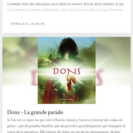
a commis bien des classiques aussi bien en science-fiction qu’en fantasy. Je me
suis frottée à sa plume, adolescente, avec une incursion dans sa saga Terremer,
puis plus tard je suis revenue vers elle pour ses idées engagées du »Cycle de
Hain » avec La main gauche de la nuit. Mais à chaque fois quelque chose m’a
URSULA K. LE GUIN
retenue. N’aimant pas en rester là, je retente ma chance avec sa trilogie
Chronique des rivages de l’Ouest,...
Dons - La grande parade
Si l’on est ici dans un pur récit d’heroic fantasy, l’autrice s’extrait des codes du
genre – pas de grandes batailles, pas de pouvoirs grandiloquents qui changent le
cours de la narration. Elle choisit de rester au ras de ses personnages, de leur