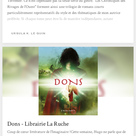
Terremer. Ce n'est cependant pas sa seule série du genre. "Les Chroniques des
Rivages de l'Ouest" forment ainsi une trilogie de romans courts
particulièrement représentatifs du style et des thématiques de mon autrice
préférée. Si chaque tome peut être lu de manière indépendante, autant
commencer par le premier : Dons.Orrec vit dans les Entre-Terres, au sein d'un
peuple de sorciers. Chaque famille possède un pouvoir magique qui lui permet
URSULA K. LE GUIN
d'assoir son autorité et de défendre son territoire. Fils d'un seigneur,...
Dons - Librairie La Ruche
Coup de cœur littérature de l'Imaginaire !Cette semaine, Hugo ne parle que de