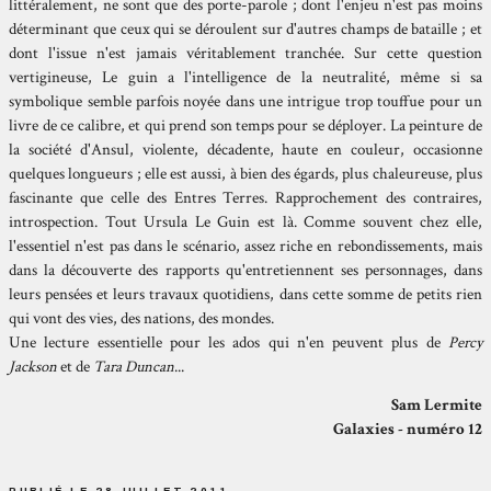
littéralement, ne sont que des porte-parole ; dont l'enjeu n'est pas moins
déterminant que ceux qui se déroulent sur d'autres champs de bataille ; et
dont l'issue n'est jamais véritablement tranchée. Sur cette question
vertigineuse, Le guin a l'intelligence de la neutralité, même si sa
symbolique semble parfois noyée dans une intrigue trop touffue pour un
livre de ce calibre, et qui prend son temps pour se déployer. La peinture de
la société d'Ansul, violente, décadente, haute en couleur, occasionne
quelques longueurs ; elle est aussi, à bien des égards, plus chaleureuse, plus
fascinante que celle des Entres Terres. Rapprochement des contraires,
introspection. Tout Ursula Le Guin est là. Comme souvent chez elle,
l'essentiel n'est pas dans le scénario, assez riche en rebondissements, mais
dans la découverte des rapports qu'entretiennent ses personnages, dans
leurs pensées et leurs travaux quotidiens, dans cette somme de petits rien
qui vont des vies, des nations, des mondes.
Une lecture essentielle pour les ados qui n'en peuvent plus de
Percy
Jackson
et de
Tara Duncan
...
Sam Lermite
Galaxies - numéro 12
PUBLIÉ LE 28 JUILLET 2011