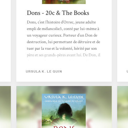
Dons - 20c & The Books
Dons, c’est l’histoire d’Orrec, jeune adulte
empli de mélancolie3, conté par lui-même à
un voyageur curieux. Porteur d’un Don de
destruction, lui permettant de détruire et de
tuer par la vue et la volonté, hérité par son
père et ses grands-pères avant lui. De Don, il
s’agira ici plutôt d’une malédiction : Un poids
non désiré, qui fait de lui l’arme de
URSULA K. LE GUIN
dissuasion d’un monde médiéval où ces dons
font office de prétexte à un système féodal.
Chaque territoire se voit dirigé par celleux
qui portent...