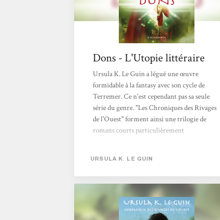
Dons - L'Utopie littéraire
Ursula K. Le Guin a légué une œuvre
formidable à la fantasy avec son cycle de
Terremer. Ce n'est cependant pas sa seule
série du genre. "Les Chroniques des Rivages
de l'Ouest" forment ainsi une trilogie de
romans courts particulièrement
représentatifs du style et des thématiques de
mon autrice préférée. Si chaque tome peut
URSULA K. LE GUIN
être lu de manière indépendante, autant
commencer par le premier : Dons.Orrec vit
dans les Entre-Terres, au sein d'un peuple de
sorciers. Chaque famille possède un pouvoir
magique qui lui permet d'assoir son autorité