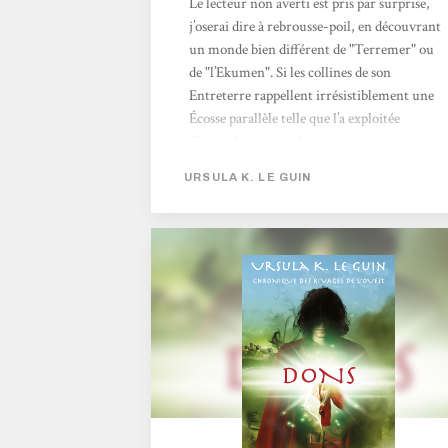
Le lecteur non averti est pris par surprise,
j’oserai dire à rebrousse-poil, en découvrant
un monde bien différent de "Terremer" ou
de "l’Ekumen". Si les collines de son
Entreterre rappellent irrésistiblement une
Écosse parallèle telle que l’a exploitée
Gemmel, avec ses clans rivaux qui passent
leur temps à se voler du bétail ou des bouts
URSULA K. LE GUIN
de terre ; si, comme Marion Zimmer
Bradley dans le cycle de Ténébreuse, Ursula
K. Le Guin lie les talents psy à une lignée
familiale, les Pouvoirs évoqués sont bien plus
sombres et effrayants que les manipulations
des sorciers de Rokke ou...