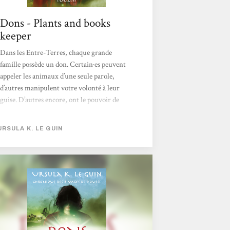
Dons - Plants and books
keeper
Dans les Entre-Terres, chaque grande
famille possède un don. Certain·es peuvent
appeler les animaux d’une seule parole,
d’autres manipulent votre volonté à leur
guise. D’autres encore, ont le pouvoir de
défaire, détruire, annihiler tout ce qu’iels
souhaitent. C’est le don de la famille d’Orrec.
URSULA K. LE GUIN
Pourtant, il s’y refuse. Il a vu l’atrocité que ce
don pouvait engendrer et a préféré se bander
les yeux plutôt que d’y accéder. Ursula Le
Guin tisse ce roman par bribes, tout en
délicatesse malgré l’atrocité de certains
passages. Dans la...