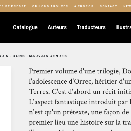
ES DE PRESSE
OÙ NOUS TROUVER
À PROPOS
CONTACT
NEW
Catalogue
Auteurs
Traducteurs
Illust
GUIN - DONS - MAUVAIS GENRES
Premier volume d'une trilogie, D
l'adolescence d'Orrec, héritier d'u
Terres. C'est d'abord un récit init
L'aspect fantastique introduit par l
n'est qu'un prétexte, une façon de 
premier lieu une histoire sur la tra