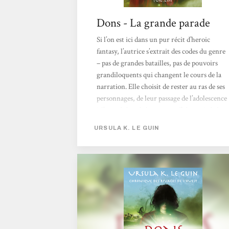
Dons - La grande parade
Si l’on est ici dans un pur récit d’heroic
fantasy, l’autrice s’extrait des codes du genre
– pas de grandes batailles, pas de pouvoirs
grandiloquents qui changent le cours de la
narration. Elle choisit de rester au ras de ses
personnages, de leur passage de l’adolescence
à l’âge adulte, de leur quête d’identité, de la
difficulté de décevoir son père, de remettre
URSULA K. LE GUIN
en cause un système dans lequel on a grandi
et qui baigne toute la culture. Orrec devra
prendre des décisions, en compagnie de Gry
(qui possède le don de s’adresser aux
animaux, mais refuse de s’en servir...