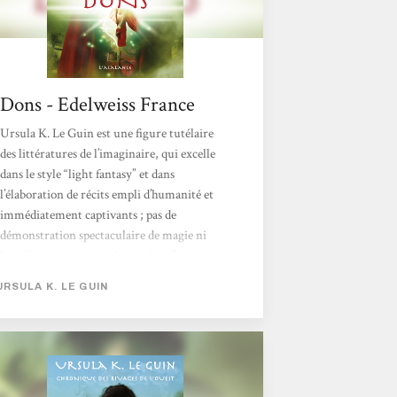
Dons - Edelweiss France
Ursula K. Le Guin est une figure tutélaire
des littératures de l’imaginaire, qui excelle
dans le style “light fantasy” et dans
l’élaboration de récits empli d’humanité et
immédiatement captivants ; pas de
démonstration spectaculaire de magie ni
batailles épiques, mais le combat d’un jeune
homme pour sa liberté de choix et son
URSULA K. LE GUIN
émancipation, heureusement secondé par
son amie et confidente Gry... Une écriture
d’une envoûtante simplicité et d’une grande
poésie...