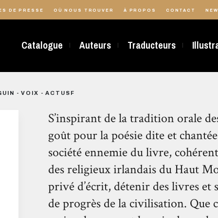
ES DE PRESSE
OÙ NOUS TROUVER
À PROPOS
CONTACT
NEW
Catalogue
Auteurs
Traducteurs
Illust
GUIN - VOIX - ACTUSF
S’inspirant de la tradition orale d
goût pour la poésie dite et chanté
société ennemie du livre, cohérent
des religieux irlandais du Haut 
privé d’écrit, détenir des livres et
de progrès de la civilisation. Que 