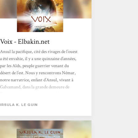
Voix - Elbakin.net
Ansul la pacifique, cité des rivages de l’ouest
a été envahie, il y a une quinzaine d’années,
par les Alds, peuple guerrier venant du
désert de l’est. Nous y rencontrons Némar,
notre narratrice, enfant d’Ansul, vivant à
Galvamand, dans la grande demeure de
l’ancien passemestre de la ville. D’entrée, le.a
lecteurice peut se sentir perturbé.e de ne pas
URSULA K. LE GUIN
retrouver Orrec et Gry, les protagonistes du
premier volume de la trilogie. Qu’iel ne s’en
fasse pas trop, nous les retrouverons bien
vite.Némar, donc, jeune orpheline curieuse,
passionnée par les livres et ce qu’ils...