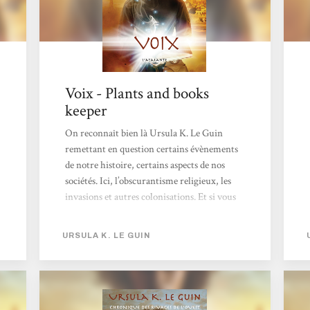
Voix - Plants and books
keeper
On reconnaît bien là Ursula K. Le Guin
remettant en question certains évènements
de notre histoire, certains aspects de nos
sociétés. Ici, l’obscurantisme religieux, les
invasions et autres colonisations. Et si vous
l’avez déjà lue, vous savez que ses livres
apportent toujours de l’ambivalence.
URSULA K. LE GUIN
Personne, dans ce roman, ne possède la
vérité absolue. Némar rencontrera des Alds
qui lui sembleront plus humains que l’idée
qu’elle s’en faisait.Lorsque nous rencontrons
Némar, une paix relative s’est installée à