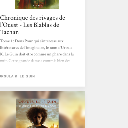
Chronique des rivages de
l’Ouest - Les Blablas de
Tachan
Tome 1 : Dons Pour qui s’intéresse aux
littératures de l’imaginaire, le nom d’Ursula
K. Le Guin doit être comme un phare dans la
nuit. Cette grande dame a commis bien des
classiques aussi bien en science-fiction qu’en
fantasy. Je me suis frottée à sa plume,
URSULA K. LE GUIN
adolescente, avec une incursion dans sa saga
Terremer, puis plus tard je suis revenue vers
elle pour ses idées engagées du »Cycle de
Hain » avec La main gauche de la nuit. Mais à
chaque fois quelque chose m’a retenue.
N’aimant pas en rester là, je retente ma
chance avec sa trilogie Chronique des
rivages de l’Ouest,...