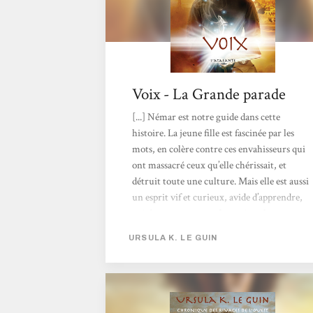
Voix - La Grande parade
[...] Némar est notre guide dans cette
histoire. La jeune fille est fascinée par les
mots, en colère contre ces envahisseurs qui
ont massacré ceux qu’elle chérissait, et
détruit toute une culture. Mais elle est aussi
un esprit vif et curieux, avide d’apprendre,
qui devra accepter sa force. Ansul est un
personnage à part entière, qu’Ursula K. Le
URSULA K. LE GUIN
Guin nous donne à voir, à sentir, à aimer,
dans toute sa diversité et sa poésie. Les Alds
sont les chantres de l’obscurantisme et du
fanatisme religieux, que l’autrice nous
raconte, sans juger. Elle nous permet de les