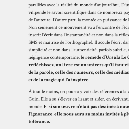
parallèles avec la réalité du monde d’aujourd’hui. D’
vilipende le savoir scientifique dans de nombreux p
de l’auteure. D’autre part, la montée en puissance de l
Non seulement ce mouvement va à l’encontre de l’écritu
inscrit l’écrit dans l’instantanéité et non dans la réfl
SMS et maîtrise de l’orthographe). Il accule l’écrit da
simplicité et non dans l’authenticité, parfois subtile, 
négligence contemporaine, l
e remède d’Ursula Le Gu
réfléchissez, un livre est un univers qu’il faut v
de la parole, celle des rumeurs, celle des médias
et de la magie qui l’a inspirée.
À tout le moins, on pourra y voir des références à la v
Guin. Elle a su s’élever en lisant et aider, en écriva
monde. Et
si son œuvre n’était pas destinée à no
l’ignorance, elle nous aura au moins invités à p
tolérance.