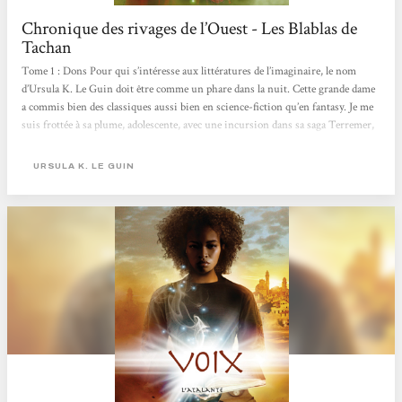
Chronique des rivages de l’Ouest - Les Blablas de
Tachan
Tome 1 : Dons Pour qui s’intéresse aux littératures de l’imaginaire, le nom
d’Ursula K. Le Guin doit être comme un phare dans la nuit. Cette grande dame
a commis bien des classiques aussi bien en science-fiction qu’en fantasy. Je me
suis frottée à sa plume, adolescente, avec une incursion dans sa saga Terremer,
puis plus tard je suis revenue vers elle pour ses idées engagées du »Cycle de
Hain » avec La main gauche de la nuit. Mais à chaque fois quelque chose m’a
URSULA K. LE GUIN
retenue. N’aimant pas en rester là, je retente ma chance avec sa trilogie
Chronique des rivages de l’Ouest,...