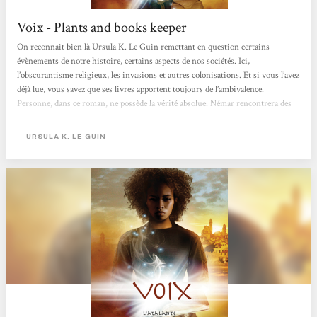
Voix - Plants and books keeper
On reconnaît bien là Ursula K. Le Guin remettant en question certains
évènements de notre histoire, certains aspects de nos sociétés. Ici,
l’obscurantisme religieux, les invasions et autres colonisations. Et si vous l’avez
déjà lue, vous savez que ses livres apportent toujours de l’ambivalence.
Personne, dans ce roman, ne possède la vérité absolue. Némar rencontrera des
Alds qui lui sembleront plus humains que l’idée qu’elle s’en faisait.Lorsque
nous rencontrons Némar, une paix relative s’est installée à Ansul. Tout semble
URSULA K. LE GUIN
figé, jusqu’à...