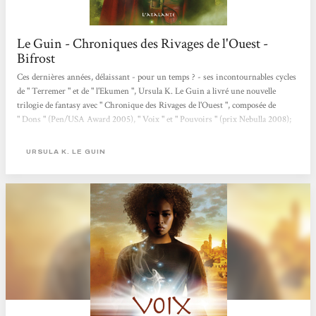
Le Guin - Chroniques des Rivages de l'Ouest -
Bifrost
Ces dernières années, délaissant - pour un temps ? - ses incontournables cycles
de " Terremer " et de " l'Ekumen ", Ursula K. Le Guin a livré une nouvelle
trilogie de fantasy avec " Chronique des Rivages de l'Ouest ", composée de
" Dons " (Pen/USA Award 2005), " Voix " et " Pouvoirs " (prix Nebulla 2008);
ce qui fait tout de même une belle brochette de récompenses, a fortiori si l'on y
rajoute le prix Locus ô combien mérité remporté par l'excellentissime Lavinia,
URSULA K. LE GUIN
paru en début d'année...