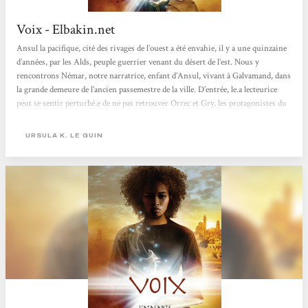
Voix - Elbakin.net
Ansul la pacifique, cité des rivages de l’ouest a été envahie, il y a une quinzaine
d’années, par les Alds, peuple guerrier venant du désert de l’est. Nous y
rencontrons Némar, notre narratrice, enfant d’Ansul, vivant à Galvamand, dans
la grande demeure de l’ancien passemestre de la ville. D’entrée, le.a lecteurice
peut se sentir perturbé.e de ne pas retrouver Orrec et Gry, les protagonistes du
premier volume de la trilogie. Qu’iel ne s’en fasse pas trop, nous les
retrouverons bien vite.Némar, donc, jeune orpheline curieuse, passionnée par
URSULA K. LE GUIN
les livres et ce qu’ils...