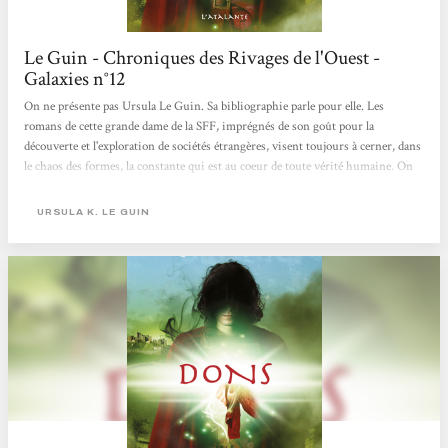
Le Guin - Chroniques des Rivages de l'Ouest -
Galaxies n°12
On ne présente pas Ursula Le Guin. Sa bibliographie parle pour elle. Les
romans de cette grande dame de la SFF, imprégnés de son goût pour la
découverte et l'exploration de sociétés étrangères, visent toujours à cerner, dans
le chaos des formes, la constante qui est au coeur de toute vérité humaine. On
l'appelle parfois religion, ou plus simplement : lien. Les êtres de La Guin,
comme dans le vrai monde, sont liés par le besoin de croire aux fictions qu'ils se
URSULA K. LE GUIN
créent. Le cycle des Rivages de l'Ouest, qui fait plus qu'évoquer les lumières et
les couleurs du monde de Terremer,...