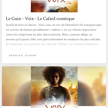
Le Guin - Voix - Le Cafard cosmique
Inutile de faire un dessin : Voix, sous ses airs de Fahrenheit 451 transposé dans
un univers de fantasy passablement « réaliste », est un vibrant réquisitoire
contre les intégrismes les plus obscurantistes. Mais, contexte oblige, on
avouera qu’il paraît cibler tout particulièrement les tendances les plus radicales
de l’islamisme, et en premier lieu celui des Talibans. La révolution libératrice
ayant en outre plus ou moins un déclencheur extérieur, avec l’arrivée du poète
Orrec Caspro flambeau de la liberté, il est difficile de ne pas faire le lien avec
URSULA K. LE GUIN
l’actualité....