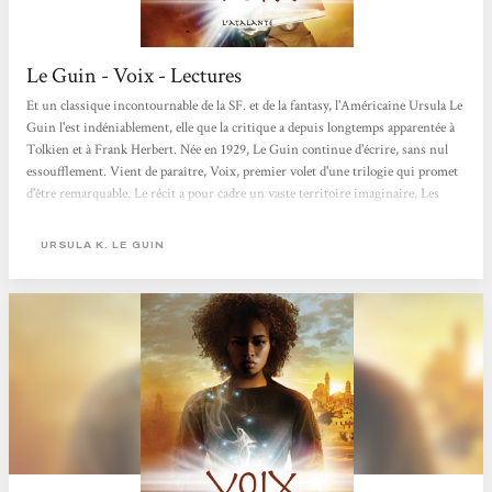
Le Guin - Voix - Lectures
Et un classique incontournable de la SF. et de la fantasy, l'Américaine Ursula Le
Guin l'est indéniablement, elle que la critique a depuis longtemps apparentée à
Tolkien et à Frank Herbert. Née en 1929, Le Guin continue d'écrire, sans nul
essoufflement. Vient de paraître, Voix, premier volet d'une trilogie qui promet
d'être remarquable. Le récit a pour cadre un vaste territoire imaginaire, Les
Rivages de l'Ouest, dont le centre est la ville d'Ansul, de très ancienne culture,
dont l'auteur donne un plan détaillé en tête de son roman. Ansul, cité
URSULA K. LE GUIN
magnifique, cœur du monde,...