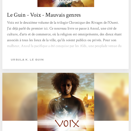
Le Guin - Voix - Mauvais genres
Voix est le deuxième volume de la trilogie Chronique des Rivages de l'Ouest.
J'ai déjà parlé du premier ici. Ce nouveau livre se passe à Ansul, une cité de
culture, d'arts et de commerce, où la religion est omniprésente, des dieux étant
associés à tous les lieux de la ville, qu'ils soient publics ou privés. Pour son
malheur, Ansul la pacifique a été conquise par les Alds, une peuplade venue du
désert dans un esprit de croisade. La religion des Alds professe la malfaisance de
l'écrit et désigne Ansul comme le lieu où se trouve la source du Mal. Le
URSULA K. LE GUIN
personnage...