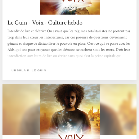
Le Guin - Voix - Culture hebdo
Interdit de lire et d’écrire On savait que les régimes totalitaristes ne portent pas
trop dans leur cœur les intellectuels, car ces poseurs de questions deviennent
gênant et risque de déstabiliser le pouvoir en place. C’est ce qui se passe avec les
Alds qui ont pour croyance que des démons se cachent sous les mots. D’où leur
interdiction aux leurs de lire ou écrire sans quoi c’est la peine capitale qui
s’applique. Mais c’est sans compter le poète Orrec Caspr et son épouse Gry. Lui,
est conteur. On peut imaginer qu’il désapprouve les Alds. Il faut donc les...
URSULA K. LE GUIN