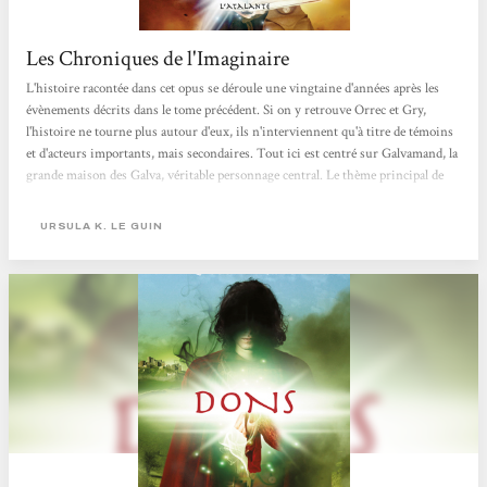
Les Chroniques de l'Imaginaire
L'histoire racontée dans cet opus se déroule une vingtaine d'années après les
évènements décrits dans le tome précédent. Si on y retrouve Orrec et Gry,
l'histoire ne tourne plus autour d'eux, ils n'interviennent qu'à titre de témoins
et d'acteurs importants, mais secondaires. Tout ici est centré sur Galvamand, la
grande maison des Galva, véritable personnage central. Le thème principal de
Voix est la libération d'un peuple, d'un culte, d'un savoir, et d'une source, et les
voies, et les voix qu'elle peut emprunter. On y retrouve aussi l'interrogation
URSULA K. LE GUIN
sur les dons, et ce qu'ils exigent de leurs...