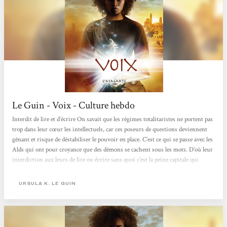
Le Guin - Voix - Culture hebdo
Interdit de lire et d’écrire On savait que les régimes totalitaristes ne portent pas
trop dans leur cœur les intellectuels, car ces poseurs de questions deviennent
gênant et risque de déstabiliser le pouvoir en place. C’est ce qui se passe avec les
Alds qui ont pour croyance que des démons se cachent sous les mots. D’où leur
interdiction aux leurs de lire ou écrire sans quoi c’est la peine capitale qui
s’applique. Mais c’est sans compter le poète Orrec Caspr et son épouse Gry. Lui,
est conteur. On peut imaginer qu’il désapprouve les Alds. Il faut donc les...
URSULA K. LE GUIN