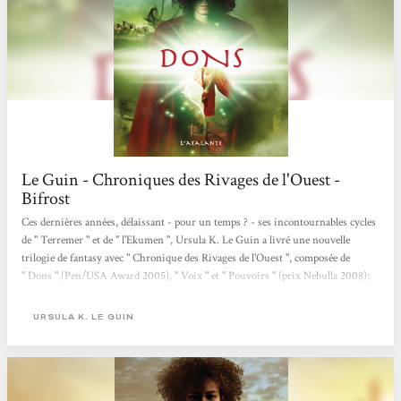
Le Guin - Chroniques des Rivages de l'Ouest -
Bifrost
Ces dernières années, délaissant - pour un temps ? - ses incontournables cycles
de " Terremer " et de " l'Ekumen ", Ursula K. Le Guin a livré une nouvelle
trilogie de fantasy avec " Chronique des Rivages de l'Ouest ", composée de
" Dons " (Pen/USA Award 2005), " Voix " et " Pouvoirs " (prix Nebulla 2008);
ce qui fait tout de même une belle brochette de récompenses, a fortiori si l'on y
rajoute le prix Locus ô combien mérité remporté par l'excellentissime Lavinia,
URSULA K. LE GUIN
paru en début d'année...