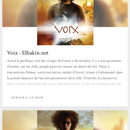
Voix - Elbakin.net
Ansul la pacifique, cité des rivages de l’ouest a été envahie, il y a une quinzaine
d’années, par les Alds, peuple guerrier venant du désert de l’est. Nous y
rencontrons Némar, notre narratrice, enfant d’Ansul, vivant à Galvamand, dans
la grande demeure de l’ancien passemestre de la ville. D’entrée, le.a lecteurice
peut se sentir perturbé.e de ne pas retrouver Orrec et Gry, les protagonistes du
premier volume de la trilogie. Qu’iel ne s’en fasse pas trop, nous les
retrouverons bien vite.Némar, donc, jeune orpheline curieuse, passionnée par
URSULA K. LE GUIN
les livres et ce qu’ils...