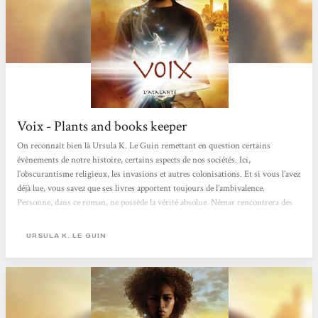
Voix - Plants and books keeper
On reconnaît bien là Ursula K. Le Guin remettant en question certains
évènements de notre histoire, certains aspects de nos sociétés. Ici,
l’obscurantisme religieux, les invasions et autres colonisations. Et si vous l’avez
déjà lue, vous savez que ses livres apportent toujours de l’ambivalence.
Personne, dans ce roman, ne possède la vérité absolue. Némar rencontrera des
Alds qui lui sembleront plus humains que l’idée qu’elle s’en faisait.Lorsque
nous rencontrons Némar, une paix relative s’est installée à Ansul. Tout semble
URSULA K. LE GUIN
figé, jusqu’à...