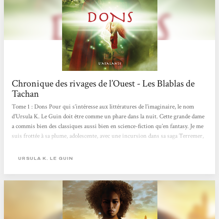
Chronique des rivages de l’Ouest - Les Blablas de
Tachan
Tome 1 : Dons Pour qui s’intéresse aux littératures de l’imaginaire, le nom
d’Ursula K. Le Guin doit être comme un phare dans la nuit. Cette grande dame
a commis bien des classiques aussi bien en science-fiction qu’en fantasy. Je me
suis frottée à sa plume, adolescente, avec une incursion dans sa saga Terremer,
puis plus tard je suis revenue vers elle pour ses idées engagées du »Cycle de
Hain » avec La main gauche de la nuit. Mais à chaque fois quelque chose m’a
URSULA K. LE GUIN
retenue. N’aimant pas en rester là, je retente ma chance avec sa trilogie
Chronique des rivages de l’Ouest,...