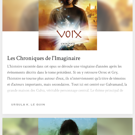
Les Chroniques de l'Imaginaire
L'histoire racontée dans cet opus se déroule une vingtaine d'années après les
évènements décrits dans le tome précédent. Si on y retrouve Orrec et Gry,
l'histoire ne tourne plus autour d'eux, ils n'interviennent qu'à titre de témoins
et d'acteurs importants, mais secondaires. Tout ici est centré sur Galvamand, la
grande maison des Galva, véritable personnage central. Le thème principal de
Voix est la libération d'un peuple, d'un culte, d'un savoir, et d'une source, et les
voies, et les voix qu'elle peut emprunter. On y retrouve aussi l'interrogation
URSULA K. LE GUIN
sur les dons, et ce qu'ils exigent de leurs...