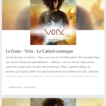
Le Guin - Voix - Le Cafard cosmique
Inutile de faire un dessin : Voix, sous ses airs de Fahrenheit 451 transposé dans
un univers de fantasy passablement « réaliste », est un vibrant réquisitoire
contre les intégrismes les plus obscurantistes. Mais, contexte oblige, on
avouera qu’il paraît cibler tout particulièrement les tendances les plus radicales
de l’islamisme, et en premier lieu celui des Talibans. La révolution libératrice
ayant en outre plus ou moins un déclencheur extérieur, avec l’arrivée du poète
Orrec Caspro flambeau de la liberté, il est difficile de ne pas faire le lien avec
URSULA K. LE GUIN
l’actualité....