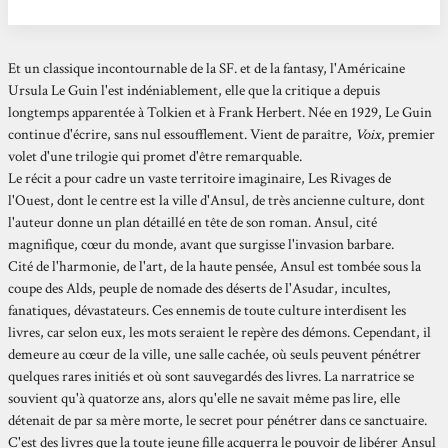
Et un classique incontournable de la SF. et de la fantasy, l'Américaine
Ursula Le Guin l'est indéniablement, elle que la critique a depuis
longtemps apparentée à Tolkien et à Frank Herbert. Née en 1929, Le Guin
continue d'écrire, sans nul essoufflement. Vient de paraître,
Voix
, premier
volet d'une trilogie qui promet d'être remarquable.
Le récit a pour cadre un vaste territoire imaginaire, Les Rivages de
l'Ouest, dont le centre est la ville d'Ansul, de très ancienne culture, dont
l'auteur donne un plan détaillé en tête de son roman. Ansul, cité
magnifique, cœur du monde, avant que surgisse l'invasion barbare.
Cité de l'harmonie, de l'art, de la haute pensée, Ansul est tombée sous la
coupe des Alds, peuple de nomade des déserts de l'Asudar, incultes,
fanatiques, dévastateurs. Ces ennemis de toute culture interdisent les
livres, car selon eux, les mots seraient le repère des démons. Cependant, il
demeure au cœur de la ville, une salle cachée, où seuls peuvent pénétrer
quelques rares initiés et où sont sauvegardés des livres. La narratrice se
souvient qu'à quatorze ans, alors qu'elle ne savait même pas lire, elle
détenait de par sa mère morte, le secret pour pénétrer dans ce sanctuaire.
C'est des livres que la toute jeune fille acquerra le pouvoir de libérer Ansul