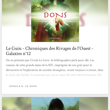
Le Guin - Chroniques des Rivages de l'Ouest -
Galaxies n°12
On ne présente pas Ursula Le Guin. Sa bibliographie parle pour elle. Les
romans de cette grande dame de la SFF, imprégnés de son goût pour la
découverte et l'exploration de sociétés étrangères, visent toujours à cerner, dans
le chaos des formes, la constante qui est au coeur de toute vérité humaine. On
l'appelle parfois religion, ou plus simplement : lien. Les êtres de La Guin,
comme dans le vrai monde, sont liés par le besoin de croire aux fictions qu'ils se
URSULA K. LE GUIN
créent. Le cycle des Rivages de l'Ouest, qui fait plus qu'évoquer les lumières et
les couleurs du monde de Terremer,...