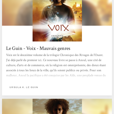
Le Guin - Voix - Mauvais genres
Voix est le deuxième volume de la trilogie Chronique des Rivages de l'Ouest.
J'ai déjà parlé du premier ici. Ce nouveau livre se passe à Ansul, une cité de
culture, d'arts et de commerce, où la religion est omniprésente, des dieux étant
associés à tous les lieux de la ville, qu'ils soient publics ou privés. Pour son
malheur, Ansul la pacifique a été conquise par les Alds, une peuplade venue du
désert dans un esprit de croisade. La religion des Alds professe la malfaisance de
l'écrit et désigne Ansul comme le lieu où se trouve la source du Mal. Le
URSULA K. LE GUIN
personnage...