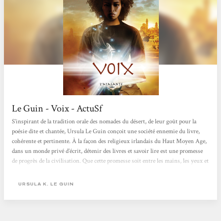
Le Guin - Voix - ActuSf
S’inspirant de la tradition orale des nomades du désert, de leur goût pour la
poésie dite et chantée, Ursula Le Guin conçoit une société ennemie du livre,
cohérente et pertinente. À la façon des religieux irlandais du Haut Moyen Age,
dans un monde privé d’écrit, détenir des livres et savoir lire est une promesse
de progrès de la civilisation. Que cette promesse soit entre les mains, les yeux et
la voix de quelques personnages donne une dimension héroïque et magique au
savoir. Préserver le savoir pour le faire éclore plus tard. En garder le secret,
URSULA K. LE GUIN
même...