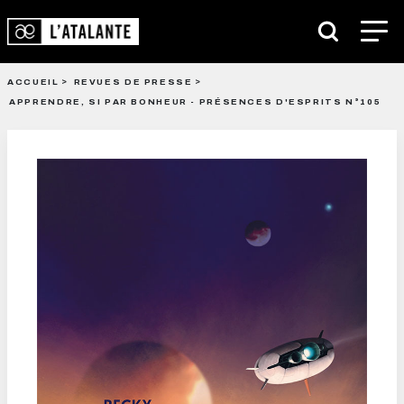
ACCUEIL
REVUES DE PRESSE
APPRENDRE, SI PAR BONHEUR - PRÉSENCES D'ESPRITS N°105