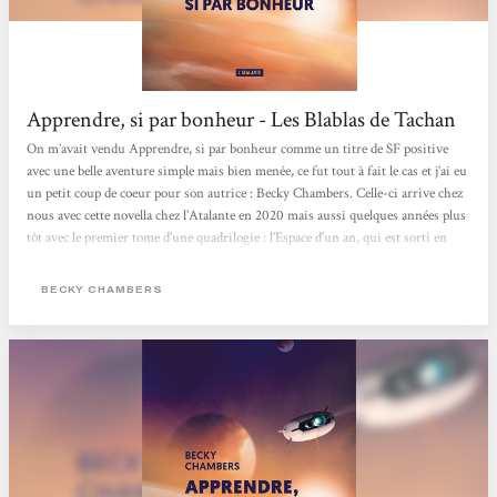
Apprendre, si par bonheur - Les Blablas de Tachan
On m’avait vendu Apprendre, si par bonheur comme un titre de SF positive
avec une belle aventure simple mais bien menée, ce fut tout à fait le cas et j’ai eu
un petit coup de coeur pour son autrice : Becky Chambers. Celle-ci arrive chez
nous avec cette novella chez l’Atalante en 2020 mais aussi quelques années plus
tôt avec le premier tome d’une quadrilogie : l’Espace d’un an, qui est sorti en
poche chez Le livre de Poche en 2020 aussi après avoir reçu le Prix Hugo.A
chaque fois, je trouve que les résumés de ses titres ne paient pas de mine, mais
BECKY CHAMBERS
si j’en juge par le plaisir que j’ai pris avec...