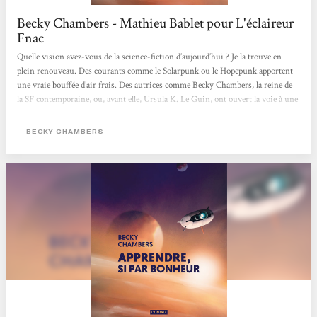
Becky Chambers - Mathieu Bablet pour L'éclaireur
Fnac
Quelle vision avez-vous de la science-fiction d’aujourd’hui ? Je la trouve en
plein renouveau. Des courants comme le Solarpunk ou le Hopepunk apportent
une vraie bouffée d’air frais. Des autrices comme Becky Chambers, la reine de
la SF contemporaine, ou, avant elle, Ursula K. Le Guin, ont ouvert la voie à une
science-fiction plus humaniste, moins centrée sur la technique, voire moins
académique. C’est ce courant-là qui m’intéresse aujourd’hui, celui qui s’empare
BECKY CHAMBERS
des problématiques actuelles pour proposer autre chose que le désespoir.
Mathieu Bablet > Lire tout l'article <