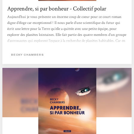
Apprendre, si par bonheur - Collectif polar
Aujourd’hui je vous présente un énorme coup de coeur pour ce court roman
digne d’éloge car exceptionnel ! Il nous parle d’une scientifique du futur qui
écrit une lettre pour la Terre qu’elle a quittée avec une petite équipe, pour
explorer des planètes lointaines. Elle fait partie des quatre membres d’un groupe
d’astronautes qui explorent l’espace à la recherche de planètes habitables. Car en
effet, au tournant du XXIIe siècle, les scientifiques réalisent une avancée
majeure dans le domaine des vols spatiaux habités. Grâce à une méthode
BECKY CHAMBERS
révolutionnaire...