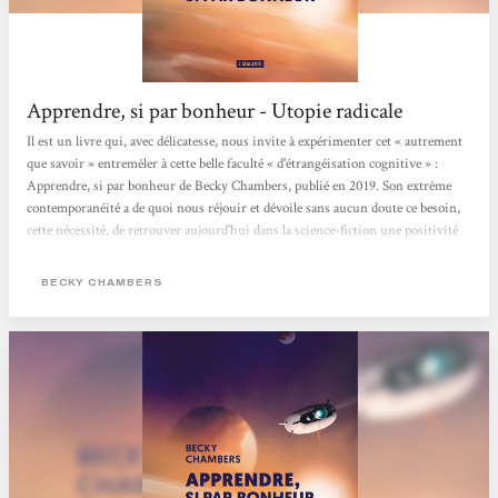
Apprendre, si par bonheur - Utopie radicale
Il est un livre qui, avec délicatesse, nous invite à expérimenter cet « autrement
que savoir » entremêler à cette belle faculté « d'étrangéisation cognitive » :
Apprendre, si par bonheur de Becky Chambers, publié en 2019. Son extrême
contemporanéité a de quoi nous réjouir et dévoile sans aucun doute ce besoin,
cette nécessité, de retrouver aujourd'hui dans la science-fiction une positivité
qui n'a rien à voir avec le positivisme. Ce roman, qui décrit une expédition
spatiale faisant partie « d'un vaste programme d'étude écologique...
BECKY CHAMBERS