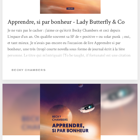
Apprendre, si par bonheur - Lady Butterfly & Co
Je ne vais pas le cacher : j’aime ce qu’écrit Becky Chambers et ceci depuis
L’espace d’un an. On qualifie souvent sa SF de « positive » ou solar punk ; oui,
et tant mieux. Je n’avais pas encore eu l’occasion de lire Apprendre si par
bonheur, une très (trop) courte novella sous forme de journal écrit à la 1ère
personne. Le titre qui m’intriguait (To be taught, if fortunate) est une citation
de l extrait d’un message du secrétaire général de l’ONU envoyé à bord de la
sonde Voyager, en 1977. Nous suivons un petit équipage,...
BECKY CHAMBERS