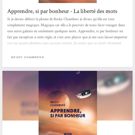
Apprendre, si par bonheur - La liberté des mots
Si je devais définir la plume de Becky Chambers je dirais qu’elle est tout
simplement magique. Magique car elle a le pouvoir de nous faire voyager dans
une autre galaxie en seulement quelques mots. Apprendre, si par bonheur ne
fait pas exception à cette règle, et c’est avec plaisir que je me suis laissé emporter
sur ces quatre planètes sans aucune crainte. Je savais que ce serait sûrement
inhabituel comme lecture, mais j’avais toute confiance en l’autrice pour
maîtriser à la perfection son intrigue.C’est le quatrième livre que je lis de Becky
BECKY CHAMBERS
Chambers et je dois dire que je suis toujours aussi fan de ses...