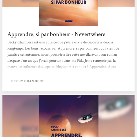
Apprendre, si par bonheur - Nevertwhere
Becky Chambers est une autrice que j'avais envie de découvrir depuis
longtemps. Les bons retours sur Apprendre, si par bonheur, qui vient de
paraître cet automne, m'ont poussée à lire cette novella avant son roman
L’espace d’un an que j'avais pourtant dans ma PàL. Je ne remercie pas la
mauvaise influence des copains blogueurs à ce sujet ! Apprendre, si par
bonheur (un très joli titre dont l’origine est expliquée à la fin de l’ouvrage) nous
raconte l’histoire d’une mission spatiale qui parle explorer quatre exoplanètes.
BECKY CHAMBERS
À son bord, quatre personnes qui vont enquêter sur le développement...