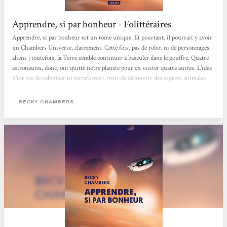
Apprendre, si par bonheur - Folittéraires
Apprendre, si par bonheur est un tome unique. Et pourtant, il pourrait y avoir
un Chambers Universe, clairement. Cette fois, pas de robot ni de personnages
aliens ; toutefois, la Terre semble continuer à basculer dans le gouffre. Quatre
astronautes, donc, ont quitté notre planète pour en visiter quatre autres. L’idée
n’est pas de coloniser ni terraformer, mais de découvrir des espèces animales,
végétales, d’étudier les minéraux, et cela avec le moins d’impact possible sur les
écosystèmes. Le fait de se dérouler loin de notre planète n’empêche pas le roman
BECKY CHAMBERS
de militer...