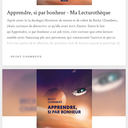
Apprendre, si par bonheur - Ma Lecturothèque
Après avoir lu la duologie Histoires de moine et de robot de Becky Chambers,
j’étais curieuse de découvrir ce qu’elle avait écrit d’autre. Entre le fait
qu'Apprendre, si par bonheur a un joli titre, c’est surtout que cette lecture
semble avoir beaucoup plu aux personnes qui connaissent l’autrice et que ce
livre fait partie de la sélection du prochain club de lecture auquel je participe. Je
dois dire que, une fois le prologue de Apprendre, si par bonheur passé, j’ai été
un peu perdue : je ne sais pour quelle raison, je m’attendais de nouveau à un
BECKY CHAMBERS
parcours initiatique, une sorte de conte philosophique,...