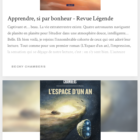
Apprendre, si par bonheur - Revue Légende
Captivant et… beau. La vie extraterrestre existe. Quatre astronautes naviguent
de planète en planète pour l’étudier dans une atmosphère douce, intelligente…
Belle. Eh bien voilà, je rejoins l’innombrable cohorte de ceux qui ont adoré leur
lecture. Tout comme pour son premier roman (L’Espace d’un an), l’impression,
la sensation qui se dégage de notre lecture, c’est : on s’y sent bien. L’auteure
aborde avec intelligence de nombreux thèmes, avec un réalisme scientifique
tout à fait honorable, de façon non anxiogène, mais sans angélisme pour...
BECKY CHAMBERS