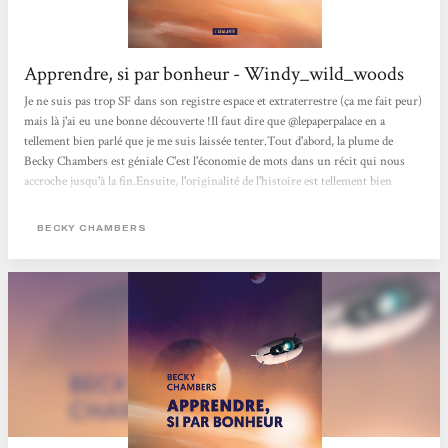
Apprendre, si par bonheur - Windy_wild_woods
Je ne suis pas trop SF dans son registre espace et extraterrestre (ça me fait peur)
mais là j'ai eu une bonne découverte !Il faut dire que @lepaperpalace en a
tellement bien parlé que je me suis laissée tenter.Tout d'abord, la plume de
Becky Chambers est géniale C'est l'économie de mots dans un récit qui nous
accroche jusqu'à la fin.Ensuite, l'originalité de l'histoire est tellement bien
développée que j'en ai oublié d'avoir peur et ça c'est une prouesse pour ce
domaine !C'est sans aucun doute une de mes lectures coup de cœur de l'année
BECKY CHAMBERS
2022. D'ailleurs je m'en vais rajouter ses autres...