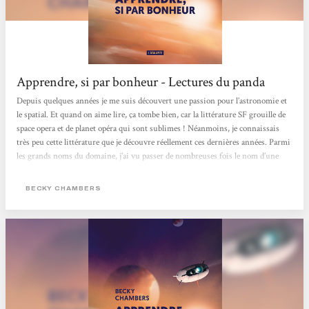
Apprendre, si par bonheur - Lectures du panda
Depuis quelques années je me suis découvert une passion pour l’astronomie et
le spatial. Et quand on aime lire, ça tombe bien, car la littérature SF grouille de
space opera et de planet opéra qui sont sublimes ! Néanmoins, je connaissais
très peu cette littérature que je découvre réellement ces dernières années. Parmi
les grands noms du domaine, j’ai vu passer de nombreuses fois le nom d’une
autrice sur les réseaux sociaux : Becky Chambers. Pour découvrir
tranquillement son travail sans me lancer dans la saga des Voyageurs, j’ai craqué
BECKY CHAMBERS
pour le court texte sorti récemment...