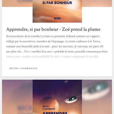
Apprendre, si par bonheur - Zoé prend la plume
Structuration de la novella Le texte se présente d’abord comme un rapport,
rédigé par la narratrice, membre de l’équipage. Le texte s’adresse à la Terre,
comme une bouteille jetée à la mer : pour les terriens, le vaisseau est parti 50
ans plus tôt… Un « veuillez lire ceci » précède le texte, procédé romanesque bien
connu pour rendre vrai(semblable) le récit. 4 textes composent la novella,
correspondant aux 4 exoplanètes que l’équipage doit analyser : Aecor, Mirabilis,
Opera et Votum. Le texte alterne voyage, analyses, et vie à...
BECKY CHAMBERS