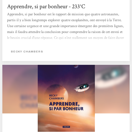
Apprendre, si par bonheur - 233°C
Apprendre, si par bonheur est le rapport de mission que quatre astronautes,
partis il y a bien longtemps explorer quatre exoplanètes, ont envoyé à la Terre.
Une certaine urgence et une grande importance émergent des premières lignes,
mais il faudra attendre la conclusion pour comprendre la raison de cet envoi et
le besoin crucial d'une réponse. Ce qui n'est nullement un moyen de faire durer
le suspense, le chemin étant essentiel pour bien comprendre la destination. Le
chemin, c'est donc l'exploration de quatre planètes et la recherche de formes de
BECKY CHAMBERS
vie. À l'image des personnages, les quatre mondes sont totalement différents...