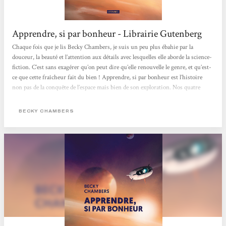
Apprendre, si par bonheur - Librairie Gutenberg
Chaque fois que je lis Becky Chambers, je suis un peu plus ébahie par la
douceur, la beauté et l’attention aux détails avec lesquelles elle aborde la science-
fiction. C’est sans exagérer qu’on peut dire qu’elle renouvelle le genre, et qu’est-
ce que cette fraîcheur fait du bien ! Apprendre, si par bonheur est l’histoire
non pas de la conquête de l’espace mais bien de son exploration. Nos quatre
personnages - Ariadne, Chikondi, Elena et Jack - sont curieux et ne cherchent
qu’à en apprendre plus sur l’histoire de la terre en parcourant l’Espace. Nous
BECKY CHAMBERS
devenons explorateurs à leurs côtés...