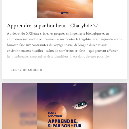
Apprendre, si par bonheur - Charybde 27
Au début du XXIIème siècle, les progrès en ingénierie biologique et en
animation suspendue ont permis de surmonter la fragilité intrinsèque du corps
humain face aux contraintes du voyage spatial de longue durée et aux
environnements hostiles – selon de nombreux critères – qui peuvent affecter
les nombreuses exoplanètes déjà identifiées. Il est donc devenu possible
d’envisager leur exploration détaillée, petit à petit, par des vols spatiaux habités.
L’un d’eux, dont fait partie la narratrice Ariadne O’Neill, ingénieure de vol, a
BECKY CHAMBERS
pour...