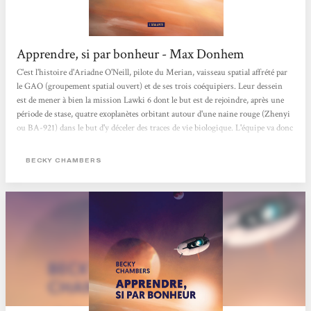
Apprendre, si par bonheur - Max Donhem
C'est l'histoire d'Ariadne O'Neill, pilote du Merian, vaisseau spatial affrété par
le GAO (groupement spatial ouvert) et de ses trois coéquipiers. Leur dessein
est de mener à bien la mission Lawki 6 dont le but est de rejoindre, après une
période de stase, quatre exoplanètes orbitant autour d'une naine rouge (Zhenyi
ou BA-921) dans le but d'y déceler des traces de vie biologique. L'équipe va donc
rejoindre successivement Aecor, une lune glacée, Mirabilis, une superterre à
forte gravité, Opéra, une planète océanique presque entièrement dépourvue de
BECKY CHAMBERS
continents et remplie de bestioles...