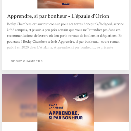
Apprendre, si par bonheur - L'épaule d'Orion
Becky Chambers est surtout connue pour ses textes hopepunk/feelgood, service
à thé compris, et je suis à peu près certain que vous ne l’attendiez pas dans ces
recommandations de lecture où l’on parle surtout de boulons et d’équations. Et
pourtant ! Becky Chambers a écrit Apprendre, si par bonheur… court roman
publié en 2020 chez L’Atalante. Apprendre, si par bonheur… se présente
comme une lettre, un message envoyé à destination de la Terre par une
astronaute partie depuis longtemps en mission d’exploration à 14 années-
BECKY CHAMBERS
lumières de sa planète...