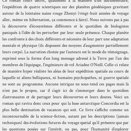
Ce roman court décrit, quasiment à la manière d’un documentaire,
l’expédition de quatre scientiques sur des planètes géodésiques gravitant
autour de la lointaine naine rouge Zhenyi (vingt-huit années de voyage
aller, même en hibernation, ça commence à faire). Nous suivons pas à pas
la découverte d’écosystèmes différents et le quotidien de biologistes
paniqués à l’idée de les perturber par leur seule présence. Chaque planète
les confronte à des choix différents et nécessite de leur part une adaptation
mentale et physique (ils disposent des moyens d’augmenter partiellement
leurs corps). La narration choisie par l’auteure est le mode du témoignage,
exprimé sous la forme d’un long message adressé à la Terre par l’un des
membres de l’équipage, l’ingénieure de vol Ariadne O’Neill. Celle-ci relate
de manière hyper réaliste les aléas de leur expédition spatiale au cours de
laquelle ni aliens belliqueux, ni humains psychopathes, ni guerre spatiale
ne sont au programme. Aucune intrigue ne sous-tend ces pages mais là
n’est pas le propos, car il s’agit ici de s’immerger dans le quotidien
d’astronautes et de partager leurs découvertes et leurs doutes. Voici un
roman qui ravira donc ceux pour qui la base antarctique Concordia est la
plus belle destination de vacances qui soit. Ce livre s’affiche comme un
incontournable de la science-fiction, autant par les descriptions (jamais
techniques) des évolutions futures du voyage spatial qu’il présente que par
les questions posées sur l’intérêt, ou pas, pour l’humanité d’explorer