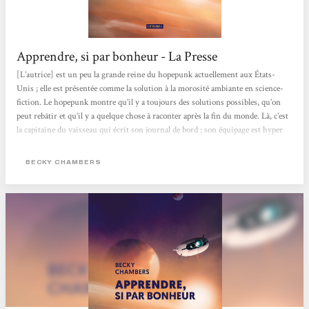
Apprendre, si par bonheur - La Presse
[L’autrice] est un peu la grande reine du hopepunk actuellement aux États-
Unis ; elle est présentée comme la solution à la morosité ambiante en science-
fiction. Le hopepunk montre qu’il y a toujours des solutions possibles, qu’on
peut rebâtir et qu’il y a quelque chose à raconter après la fin du monde. Là, c’est
la capitaine du vaisseau qui écrit son journal de bord ; son équipage est hyper
attachant, avec des personnages complètement atypiques dans leur diversité. Ils
ont une mission d’observation, donc, au lieu d’aller coloniser, transformer
BECKY CHAMBERS
d’autres...