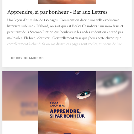
Apprendre, si par bonheur - Bar aux Lettres
Une leçon d’humilité de 135 pages. Comment on décrit une telle expérience
littéraire sublime ? D’abord, on sait qui est Becky Chambers : un nom frais et
percutant de la Science-Fiction qui bouleverse les codes et dont on entend pas
mal parler. Eh bien, c’est vrai. C’est tellement vrai que j’écris cette chronique
complètement à chaud. Si on me disait, ces pages sont réelles, tu viens de lire
un journal intime (et donc vulgarisé) d’astronome. Je dis oui. Je signe les yeux
fermés.C’est limpide. C’est plus que limpide, c’est plausible et millimétré. On...
BECKY CHAMBERS