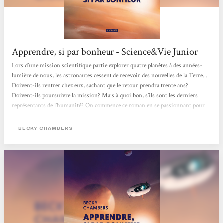
Apprendre, si par bonheur - Science&Vie Junior
Lors d’une mission scientifique partie explorer quatre planètes à des années-
lumière de nous, les astronautes cessent de recevoir des nouvelles de la Terre...
Doivent-ils rentrer chez eux, sachant que le retour prendra trente ans?
Doivent-ils poursuivre la mission? Mais à quoi bon, s’ils sont les derniers
représentants de l’humanité? On commence ce roman en se passionnant pour
les questions scientifiques soulevées par des formes de vie radicalement
étrangères. On le termine bouleversé par cette question toute simple : à quoi
BECKY CHAMBERS
sert le savoir ? C.B