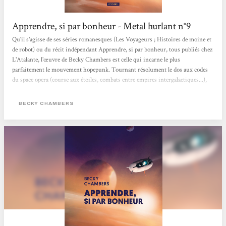
Apprendre, si par bonheur - Metal hurlant n°9
Qu'il s'agisse de ses séries romanesques (Les Voyageurs ; Histoires de moine et
de robot) ou du récit indépendant Apprendre, si par bonheur, tous publiés chez
L'Atalante, l'œuvre de Becky Chambers est celle qui incarne le plus
parfaitement le mouvement hopepunk. Tournant résolument le dos aux codes
du space opera (course aux étoiles, combats entre empires intergalactiques...),
l'autrice américaine dessine des univers progressistes exempts de domination
et de violence, qui redonnent foi en l'humanité. Emblématique de sa
BECKY CHAMBERS
production, le court roman Apprendre, si par bonheur met en scène l'équipage
d'une mission d'exploration...