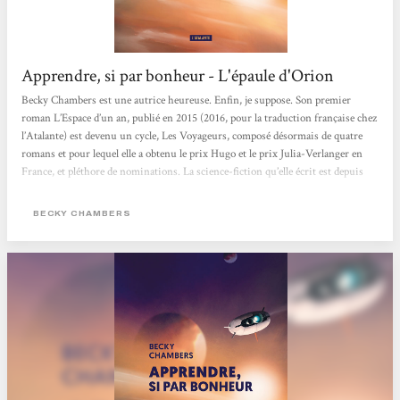
Apprendre, si par bonheur - L'épaule d'Orion
Becky Chambers est une autrice heureuse. Enfin, je suppose. Son premier
roman L’Espace d’un an, publié en 2015 (2016, pour la traduction française chez
l’Atalante) est devenu un cycle, Les Voyageurs, composé désormais de quatre
romans et pour lequel elle a obtenu le prix Hugo et le prix Julia-Verlanger en
France, et pléthore de nominations. La science-fiction qu’elle écrit est depuis
décrite comme positive et affublée de la taxonomie « hopepunk » dont elle n’a
pas tardé à être propulsée cheffe de fil, le succès aidant. [...] Apprendre, si par
BECKY CHAMBERS
bonheur,...