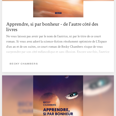
Apprendre, si par bonheur - de l'autre côté des
livres
Ne vous laissez pas avoir par le nom de l’autrice, ni par le titre de ce court
roman. Si vous avez adoré la science-fiction résolument optimiste de L’Espace
d’un an et de ses suites, ce court roman de Becky Chambers risque de vous
surprendre par son côté mélancolique et sans illusion. Encore une fois, l’autrice
lève les yeux vers le ciel et nous livre une autre facette de l’exploration spatiale.
Dans Apprendre, si par bonheur, nous suivons la destinée de quatre
BECKY CHAMBERS
scientifiques embarqués dans un même vaisseau pour explorer les différentes
planètes d’un autre système solaire. Du hopepunk...