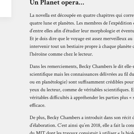
Un Planet opera…
La novella est découpée en quatre chapitres qui corr
quatre lune et planètes. Les membres de l’expédition 
d’entre elles afin d’étudier leur morphologie et éven
Et je dois dire que le voyage est assez merveilleux au 
intervenir tout un bestiaire propre à chaque planète c
l’héroïne comme chez le lecteur.
Dans les remerciements, Becky Chambers le dit elle-
scientifique mais les connaissances délivrées au fil 
ou en planétologie) sont suffisamment crédibles pour
yeux du lecteur, comme de véritables scientifiques. Et
véritables difficultés à appréhender les parties plus « 
efficace.
De plus, Becky Chambers a introduit dans son récit 
d’élaboration. C’est ainsi qu’en 2018, elle a fait la c
du MIT dont les travaux consistait à utiliser « la bio