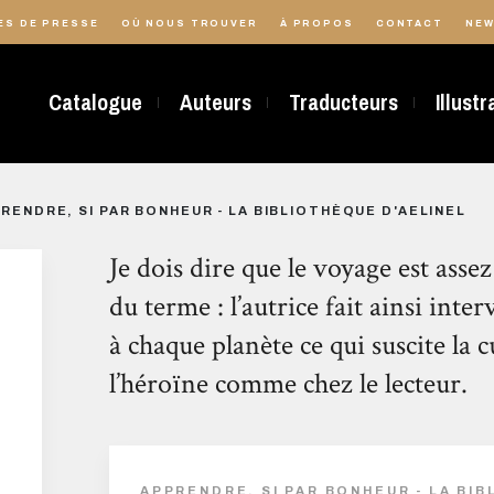
ES DE PRESSE
OÙ NOUS TROUVER
À PROPOS
CONTACT
NEW
Catalogue
Auteurs
Traducteurs
Illust
RENDRE, SI PAR BONHEUR - LA BIBLIOTHÈQUE D'AELINEL
Je dois dire que le voyage est ass
du terme : l’autrice fait ainsi inte
à chaque planète ce qui suscite la c
l’héroïne comme chez le lecteur.
APPRENDRE, SI PAR BONHEUR - LA BI