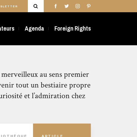
SLETTER
rateurs
Agenda
Foreign Rights
ez merveilleux au sens premier
rvenir tout un bestiaire propre
uriosité et l’admiration chez
BLIOTHÈQUE
ARTICLE