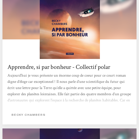
Apprendre, si par bonheur - Collectif polar
Aujourd’hui je vous présente un énorme coup de coeur pour ce court roman
digne d’éloge car exceptionnel ! Il nous parle d’une scientifique du futur qui
écrit une lettre pour la Terre qu’elle a quittée avec une petite équipe, pour
explorer des planètes lointaines. Elle fait partie des quatre membres d’un groupe
d’astronautes qui explorent l’espace à la recherche de planètes habitables. Car en
effet, au tournant du XXIIe siècle, les scientifiques réalisent une avancée
majeure dans le domaine des vols spatiaux habités. Grâce à une méthode
BECKY CHAMBERS
révolutionnaire...