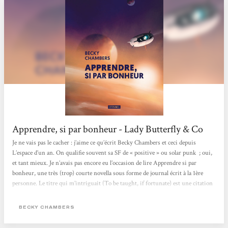
Apprendre, si par bonheur - Lady Butterfly & Co
Je ne vais pas le cacher : j’aime ce qu’écrit Becky Chambers et ceci depuis
L’espace d’un an. On qualifie souvent sa SF de « positive » ou solar punk ; oui,
et tant mieux. Je n’avais pas encore eu l’occasion de lire Apprendre si par
bonheur, une très (trop) courte novella sous forme de journal écrit à la 1ère
personne. Le titre qui m’intriguait (To be taught, if fortunate) est une citation
de l extrait d’un message du secrétaire général de l’ONU envoyé à bord de la
sonde Voyager, en 1977. Nous suivons un petit équipage,...
BECKY CHAMBERS