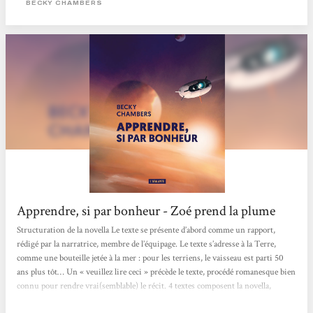
BECKY CHAMBERS
À son bord, quatre personnes qui vont enquêter sur le développement...
Apprendre, si par bonheur - Zoé prend la plume
Structuration de la novella Le texte se présente d’abord comme un rapport,
rédigé par la narratrice, membre de l’équipage. Le texte s’adresse à la Terre,
comme une bouteille jetée à la mer : pour les terriens, le vaisseau est parti 50
ans plus tôt… Un « veuillez lire ceci » précède le texte, procédé romanesque bien
connu pour rendre vrai(semblable) le récit. 4 textes composent la novella,
correspondant aux 4 exoplanètes que l’équipage doit analyser : Aecor, Mirabilis,