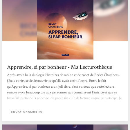
Apprendre, si par bonheur - Ma Lecturothèque
Après avoir lu la duologie Histoires de moine et de robot de Becky Chambers,
j’étais curieuse de découvrir ce qu’elle avait écrit d’autre. Entre le fait
qu'Apprendre, si par bonheur a un joli titre, c’est surtout que cette lecture
semble avoir beaucoup plu aux personnes qui connaissent l’autrice et que ce
livre fait partie de la sélection du prochain club de lecture auquel je participe. Je
dois dire que, une fois le prologue de Apprendre, si par bonheur passé, j’ai été
un peu perdue : je ne sais pour quelle raison, je m’attendais de nouveau à un
BECKY CHAMBERS
parcours initiatique, une sorte de conte philosophique,...