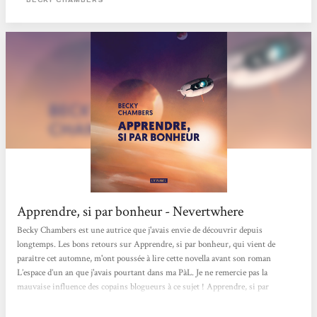
si j’en juge par le plaisir que j’ai pris avec...
Apprendre, si par bonheur - Nevertwhere
Becky Chambers est une autrice que j'avais envie de découvrir depuis
longtemps. Les bons retours sur Apprendre, si par bonheur, qui vient de
paraître cet automne, m'ont poussée à lire cette novella avant son roman
L’espace d’un an que j'avais pourtant dans ma PàL. Je ne remercie pas la
mauvaise influence des copains blogueurs à ce sujet ! Apprendre, si par
bonheur (un très joli titre dont l’origine est expliquée à la fin de l’ouvrage) nous
raconte l’histoire d’une mission spatiale qui parle explorer quatre exoplanètes.