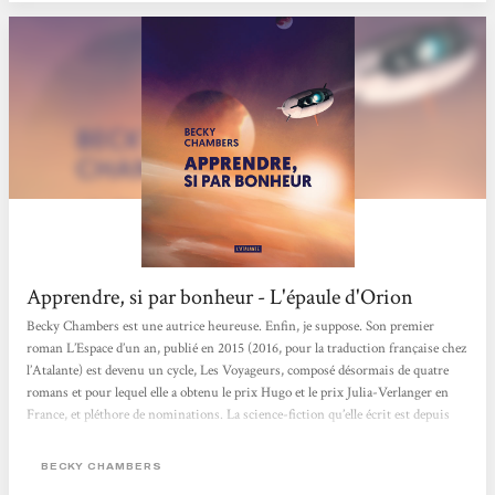
Apprendre, si par bonheur - L'épaule d'Orion
Becky Chambers est une autrice heureuse. Enfin, je suppose. Son premier
roman L’Espace d’un an, publié en 2015 (2016, pour la traduction française chez
l’Atalante) est devenu un cycle, Les Voyageurs, composé désormais de quatre
romans et pour lequel elle a obtenu le prix Hugo et le prix Julia-Verlanger en
France, et pléthore de nominations. La science-fiction qu’elle écrit est depuis
décrite comme positive et affublée de la taxonomie « hopepunk » dont elle n’a
pas tardé à être propulsée cheffe de fil, le succès aidant. [...] Apprendre, si par
BECKY CHAMBERS
bonheur,...