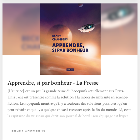
Apprendre, si par bonheur - La Presse
[L’autrice] est un peu la grande reine du hopepunk actuellement aux États-
Unis ; elle est présentée comme la solution à la morosité ambiante en science-
fiction. Le hopepunk montre qu’il y a toujours des solutions possibles, qu’on
peut rebâtir et qu’il y a quelque chose à raconter après la fin du monde. Là, c’est
la capitaine du vaisseau qui écrit son journal de bord ; son équipage est hyper
attachant, avec des personnages complètement atypiques dans leur diversité. Ils
ont une mission d’observation, donc, au lieu d’aller coloniser, transformer
BECKY CHAMBERS
d’autres...