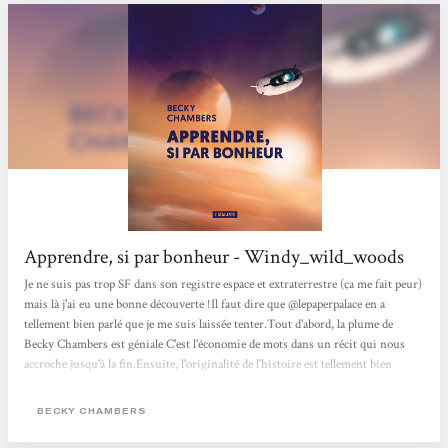
Apprendre, si par bonheur - Windy_wild_woods
Je ne suis pas trop SF dans son registre espace et extraterrestre (ça me fait peur)
mais là j'ai eu une bonne découverte !Il faut dire que @lepaperpalace en a
tellement bien parlé que je me suis laissée tenter.Tout d'abord, la plume de
Becky Chambers est géniale C'est l'économie de mots dans un récit qui nous
accroche jusqu'à la fin.Ensuite, l'originalité de l'histoire est tellement bien
développée que j'en ai oublié d'avoir peur et ça c'est une prouesse pour ce
domaine !C'est sans aucun doute une de mes lectures coup de cœur de l'année
BECKY CHAMBERS
2022. D'ailleurs je m'en vais rajouter ses autres...