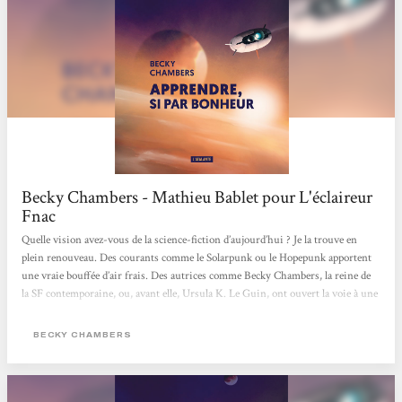
Becky Chambers - Mathieu Bablet pour L'éclaireur
Fnac
Quelle vision avez-vous de la science-fiction d’aujourd’hui ? Je la trouve en
plein renouveau. Des courants comme le Solarpunk ou le Hopepunk apportent
une vraie bouffée d’air frais. Des autrices comme Becky Chambers, la reine de
la SF contemporaine, ou, avant elle, Ursula K. Le Guin, ont ouvert la voie à une
science-fiction plus humaniste, moins centrée sur la technique, voire moins
académique. C’est ce courant-là qui m’intéresse aujourd’hui, celui qui s’empare
BECKY CHAMBERS
des problématiques actuelles pour proposer autre chose que le désespoir.
Mathieu Bablet > Lire tout l'article <