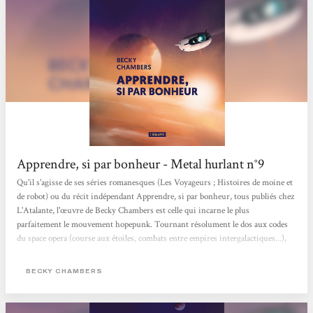
Apprendre, si par bonheur - Metal hurlant n°9
Qu'il s'agisse de ses séries romanesques (Les Voyageurs ; Histoires de moine et
de robot) ou du récit indépendant Apprendre, si par bonheur, tous publiés chez
L'Atalante, l'œuvre de Becky Chambers est celle qui incarne le plus
parfaitement le mouvement hopepunk. Tournant résolument le dos aux codes
du space opera (course aux étoiles, combats entre empires intergalactiques...),
l'autrice américaine dessine des univers progressistes exempts de domination
et de violence, qui redonnent foi en l'humanité. Emblématique de sa
BECKY CHAMBERS
production, le court roman Apprendre, si par bonheur met en scène l'équipage
d'une mission d'exploration...