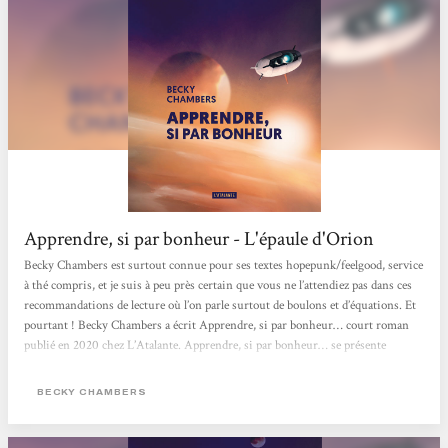
Apprendre, si par bonheur - L'épaule d'Orion
Becky Chambers est surtout connue pour ses textes hopepunk/feelgood, service
à thé compris, et je suis à peu près certain que vous ne l’attendiez pas dans ces
recommandations de lecture où l’on parle surtout de boulons et d’équations. Et
pourtant ! Becky Chambers a écrit Apprendre, si par bonheur… court roman
publié en 2020 chez L’Atalante. Apprendre, si par bonheur… se présente
comme une lettre, un message envoyé à destination de la Terre par une
astronaute partie depuis longtemps en mission d’exploration à 14 années-
BECKY CHAMBERS
lumières de sa planète...