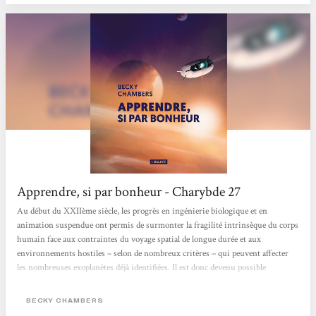
Apprendre, si par bonheur - Charybde 27
Au début du XXIIème siècle, les progrès en ingénierie biologique et en
animation suspendue ont permis de surmonter la fragilité intrinsèque du corps
humain face aux contraintes du voyage spatial de longue durée et aux
environnements hostiles – selon de nombreux critères – qui peuvent affecter
les nombreuses exoplanètes déjà identifiées. Il est donc devenu possible
d’envisager leur exploration détaillée, petit à petit, par des vols spatiaux habités.
L’un d’eux, dont fait partie la narratrice Ariadne O’Neill, ingénieure de vol, a
BECKY CHAMBERS
pour...