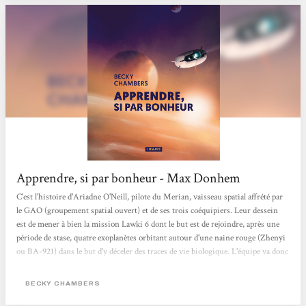
Apprendre, si par bonheur - Max Donhem
C'est l'histoire d'Ariadne O'Neill, pilote du Merian, vaisseau spatial affrété par
le GAO (groupement spatial ouvert) et de ses trois coéquipiers. Leur dessein
est de mener à bien la mission Lawki 6 dont le but est de rejoindre, après une
période de stase, quatre exoplanètes orbitant autour d'une naine rouge (Zhenyi
ou BA-921) dans le but d'y déceler des traces de vie biologique. L'équipe va donc
rejoindre successivement Aecor, une lune glacée, Mirabilis, une superterre à
forte gravité, Opéra, une planète océanique presque entièrement dépourvue de
BECKY CHAMBERS
continents et remplie de bestioles...