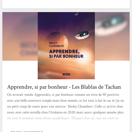
différents et nécessite de leur part une adaptation mentale et physique (ils
disposent des moyens d’augmenter partiellement leurs corps). La narration
choisie par l’auteure est...
Apprendre, si par bonheur - Les Blablas de Tachan
On m’avait vendu Apprendre, si par bonheur comme un titre de SF positive
avec une belle aventure simple mais bien menée, ce fut tout à fait le cas et j’ai eu
un petit coup de coeur pour son autrice : Becky Chambers. Celle-ci arrive chez
nous avec cette novella chez l’Atalante en 2020 mais aussi quelques années plus
tôt avec le premier tome d’une quadrilogie : l’Espace d’un an, qui est sorti en
poche chez Le livre de Poche en 2020 aussi après avoir reçu le Prix Hugo.A
chaque fois, je trouve que les résumés de ses titres ne paient pas de mine, mais
BECKY CHAMBERS