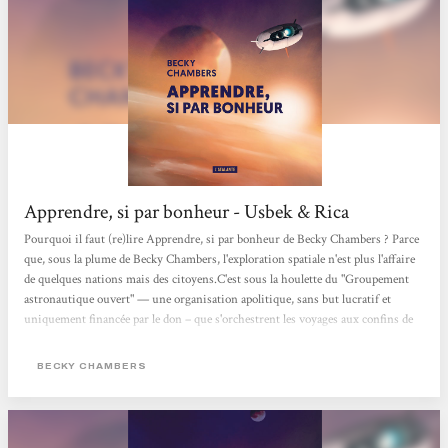
Apprendre, si par bonheur - Usbek & Rica
Pourquoi il faut (re)lire Apprendre, si par bonheur de Becky Chambers ? Parce
que, sous la plume de Becky Chambers, l'exploration spatiale n'est plus l'affaire
de quelques nations mais des citoyens.C'est sous la houlette du "Groupement
astronautique ouvert" — une organisation apolitique, sans but lucratif et
uniquement financée par le don – que s'orchestrent les voyages aux confins de
l'univers, affranchis des intérêts privés et des ambitions étatiques. Seule
manière, selon l'autrice californienne, de "faire de la science sérieuse avec de
BECKY CHAMBERS
l'argent propre et des mains propres". Parce que ce roman de science-fiction est
foncièrement...