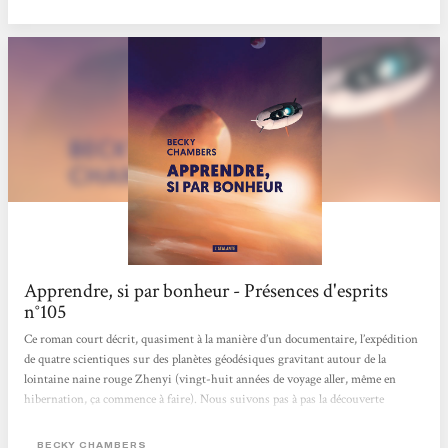
sert le savoir ? C.B
Apprendre, si par bonheur - Présences d'esprits
n°105
Ce roman court décrit, quasiment à la manière d’un documentaire, l’expédition
de quatre scientiques sur des planètes géodésiques gravitant autour de la
lointaine naine rouge Zhenyi (vingt-huit années de voyage aller, même en
hibernation, ça commence à faire). Nous suivons pas à pas la découverte
d’écosystèmes différents et le quotidien de biologistes paniqués à l’idée de les
perturber par leur seule présence. Chaque planète les confronte à des choix
BECKY CHAMBERS