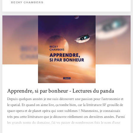
Opera et Votum. Le texte alterne voyage, analyses, et vie à...
BECKY CHAMBERS
Apprendre, si par bonheur - Lectures du panda
Depuis quelques années je me suis découvert une passion pour l’astronomie et
le spatial. Et quand on aime lire, ça tombe bien, car la littérature SF grouille de
space opera et de planet opéra qui sont sublimes ! Néanmoins, je connaissais
très peu cette littérature que je découvre réellement ces dernières années. Parmi
les grands noms du domaine, j’ai vu passer de nombreuses fois le nom d’une
autrice sur les réseaux sociaux : Becky Chambers. Pour découvrir