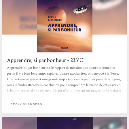
Apprendre, si par bonheur - 233°C
Apprendre, si par bonheur est le rapport de mission que quatre astronautes,
partis il y a bien longtemps explorer quatre exoplanètes, ont envoyé à la Terre.
Une certaine urgence et une grande importance émergent des premières lignes,
mais il faudra attendre la conclusion pour comprendre la raison de cet envoi et
le besoin crucial d'une réponse. Ce qui n'est nullement un moyen de faire durer
le suspense, le chemin étant essentiel pour bien comprendre la destination. Le
chemin, c'est donc l'exploration de quatre planètes et la recherche de formes de
BECKY CHAMBERS
vie. À l'image des personnages, les quatre mondes sont totalement différents...