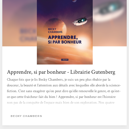
Apprendre, si par bonheur - Librairie Gutenberg
Chaque fois que je lis Becky Chambers, je suis un peu plus ébahie par la
douceur, la beauté et l’attention aux détails avec lesquelles elle aborde la science-
fiction. C’est sans exagérer qu’on peut dire qu’elle renouvelle le genre, et qu’est-
ce que cette fraîcheur fait du bien ! Apprendre, si par bonheur est l’histoire
non pas de la conquête de l’espace mais bien de son exploration. Nos quatre
personnages - Ariadne, Chikondi, Elena et Jack - sont curieux et ne cherchent
qu’à en apprendre plus sur l’histoire de la terre en parcourant l’Espace. Nous
BECKY CHAMBERS
devenons explorateurs à leurs côtés...