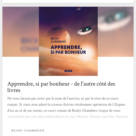
Apprendre, si par bonheur - de l'autre côté des
livres
Ne vous laissez pas avoir par le nom de l’autrice, ni par le titre de ce court
roman. Si vous avez adoré la science-fiction résolument optimiste de L’Espace
d’un an et de ses suites, ce court roman de Becky Chambers risque de vous
surprendre par son côté mélancolique et sans illusion. Encore une fois, l’autrice
lève les yeux vers le ciel et nous livre une autre facette de l’exploration spatiale.
Dans Apprendre, si par bonheur, nous suivons la destinée de quatre
BECKY CHAMBERS
scientifiques embarqués dans un même vaisseau pour explorer les différentes