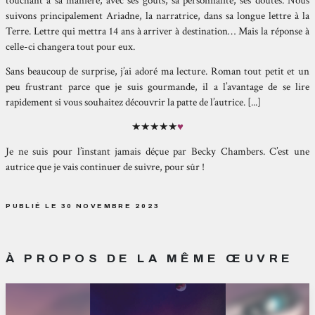
touchant à sa manière, avec ses goûts, sa personnalité, ses doutes. Nous
suivons principalement Ariadne, la narratrice, dans sa longue lettre à la
Terre. Lettre qui mettra 14 ans à arriver à destination… Mais la réponse à
celle-ci changera tout pour eux.
Sans beaucoup de surprise, j’ai adoré ma lecture. Roman tout petit et un
peu frustrant parce que je suis gourmande, il a l’avantage de se lire
rapidement si vous souhaitez découvrir la patte de l’autrice. [...]
★
★
★
★
★
♥
Je ne suis pour l’instant jamais déçue par Becky Chambers. C’est une
autrice que je vais continuer de suivre, pour sûr !
PUBLIÉ LE 30 NOVEMBRE 2023
À PROPOS DE LA MÊME ŒUVRE