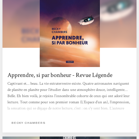
Apprendre, si par bonheur - Revue Légende
Captivant et… beau. La vie extraterrestre existe. Quatre astronautes naviguent
de planète en planète pour l’étudier dans une atmosphère douce, intelligente…
Belle. Eh bien voilà, je rejoins l’innombrable cohorte de ceux qui ont adoré leur
lecture. Tout comme pour son premier roman (L’Espace d’un an), l’impression,
la sensation qui se dégage de notre lecture, c’est : on s’y sent bien. L’auteure
aborde avec intelligence de nombreux thèmes, avec un réalisme scientifique
tout à fait honorable, de façon non anxiogène, mais sans angélisme pour...
BECKY CHAMBERS