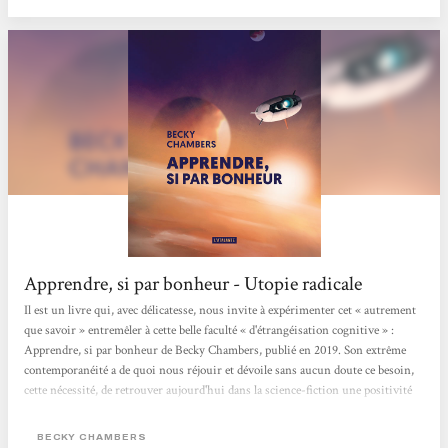
Apprendre, si par bonheur - Utopie radicale
Il est un livre qui, avec délicatesse, nous invite à expérimenter cet « autrement
que savoir » entremêler à cette belle faculté « d'étrangéisation cognitive » :
Apprendre, si par bonheur de Becky Chambers, publié en 2019. Son extrême
contemporanéité a de quoi nous réjouir et dévoile sans aucun doute ce besoin,
cette nécessité, de retrouver aujourd'hui dans la science-fiction une positivité
qui n'a rien à voir avec le positivisme. Ce roman, qui décrit une expédition
spatiale faisant partie « d'un vaste programme d'étude écologique...
BECKY CHAMBERS