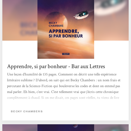
Apprendre, si par bonheur - Bar aux Lettres
Une leçon d’humilité de 135 pages. Comment on décrit une telle expérience
littéraire sublime ? D’abord, on sait qui est Becky Chambers : un nom frais et
percutant de la Science-Fiction qui bouleverse les codes et dont on entend pas
mal parler. Eh bien, c’est vrai. C’est tellement vrai que j’écris cette chronique
complètement à chaud. Si on me disait, ces pages sont réelles, tu viens de lire
un journal intime (et donc vulgarisé) d’astronome. Je dis oui. Je signe les yeux
fermés.C’est limpide. C’est plus que limpide, c’est plausible et millimétré. On...
BECKY CHAMBERS