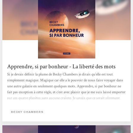
Apprendre, si par bonheur - La liberté des mots
Si je devais définir la plume de Becky Chambers je dirais qu’elle est tout
simplement magique. Magique car elle a le pouvoir de nous faire voyager dans
une autre galaxie en seulement quelques mots. Apprendre, si par bonheur ne
fait pas exception à cette règle, et c’est avec plaisir que je me suis laissé emporter
sur ces quatre planètes sans aucune crainte. Je savais que ce serait sûrement
inhabituel comme lecture, mais j’avais toute confiance en l’autrice pour
maîtriser à la perfection son intrigue.C’est le quatrième livre que je lis de Becky
BECKY CHAMBERS
Chambers et je dois dire que je suis toujours aussi fan de ses...