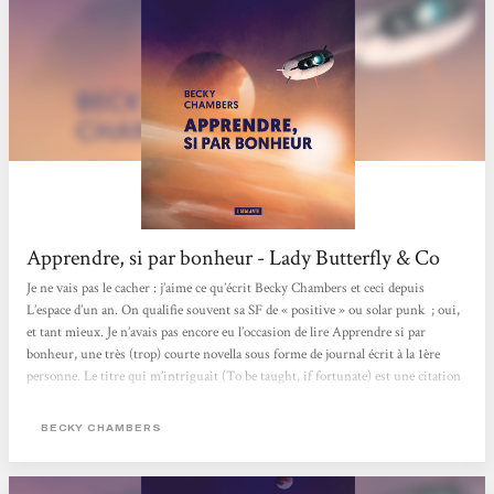
Apprendre, si par bonheur - Lady Butterfly & Co
Je ne vais pas le cacher : j’aime ce qu’écrit Becky Chambers et ceci depuis
L’espace d’un an. On qualifie souvent sa SF de « positive » ou solar punk ; oui,
et tant mieux. Je n’avais pas encore eu l’occasion de lire Apprendre si par
bonheur, une très (trop) courte novella sous forme de journal écrit à la 1ère
personne. Le titre qui m’intriguait (To be taught, if fortunate) est une citation
de l extrait d’un message du secrétaire général de l’ONU envoyé à bord de la
sonde Voyager, en 1977. Nous suivons un petit équipage,...
BECKY CHAMBERS