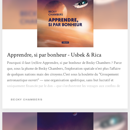
Apprendre, si par bonheur - Usbek & Rica
Pourquoi il faut (re)lire Apprendre, si par bonheur de Becky Chambers ? Parce
que, sous la plume de Becky Chambers, l'exploration spatiale n'est plus l'affaire
de quelques nations mais des citoyens.C'est sous la houlette du "Groupement
astronautique ouvert" — une organisation apolitique, sans but lucratif et
uniquement financée par le don – que s'orchestrent les voyages aux confins de
l'univers, affranchis des intérêts privés et des ambitions étatiques. Seule
manière, selon l'autrice californienne, de "faire de la science sérieuse avec de
BECKY CHAMBERS
l'argent propre et des mains propres". Parce que ce roman de science-fiction est
foncièrement...