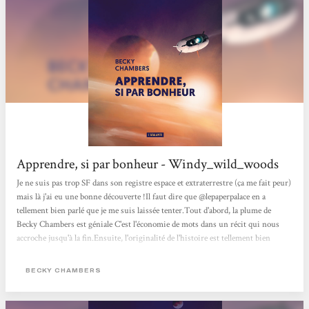
Apprendre, si par bonheur - Windy_wild_woods
Je ne suis pas trop SF dans son registre espace et extraterrestre (ça me fait peur)
mais là j'ai eu une bonne découverte !Il faut dire que @lepaperpalace en a
tellement bien parlé que je me suis laissée tenter.Tout d'abord, la plume de
Becky Chambers est géniale C'est l'économie de mots dans un récit qui nous
accroche jusqu'à la fin.Ensuite, l'originalité de l'histoire est tellement bien
développée que j'en ai oublié d'avoir peur et ça c'est une prouesse pour ce
domaine !C'est sans aucun doute une de mes lectures coup de cœur de l'année
BECKY CHAMBERS
2022. D'ailleurs je m'en vais rajouter ses autres...