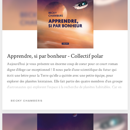
Apprendre, si par bonheur - Collectif polar
Aujourd’hui je vous présente un énorme coup de coeur pour ce court roman
digne d’éloge car exceptionnel ! Il nous parle d’une scientifique du futur qui
écrit une lettre pour la Terre qu’elle a quittée avec une petite équipe, pour
explorer des planètes lointaines. Elle fait partie des quatre membres d’un groupe
d’astronautes qui explorent l’espace à la recherche de planètes habitables. Car en
effet, au tournant du XXIIe siècle, les scientifiques réalisent une avancée
majeure dans le domaine des vols spatiaux habités. Grâce à une méthode
BECKY CHAMBERS
révolutionnaire...