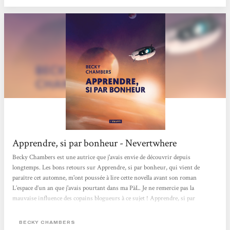
Apprendre, si par bonheur - Nevertwhere
Becky Chambers est une autrice que j'avais envie de découvrir depuis
longtemps. Les bons retours sur Apprendre, si par bonheur, qui vient de
paraître cet automne, m'ont poussée à lire cette novella avant son roman
L’espace d’un an que j'avais pourtant dans ma PàL. Je ne remercie pas la
mauvaise influence des copains blogueurs à ce sujet ! Apprendre, si par
bonheur (un très joli titre dont l’origine est expliquée à la fin de l’ouvrage) nous
raconte l’histoire d’une mission spatiale qui parle explorer quatre exoplanètes.
BECKY CHAMBERS
À son bord, quatre personnes qui vont enquêter sur le développement...