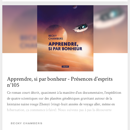
Apprendre, si par bonheur - Présences d'esprits
n°105
Ce roman court décrit, quasiment à la manière d’un documentaire, l’expédition
de quatre scientiques sur des planètes géodésiques gravitant autour de la
lointaine naine rouge Zhenyi (vingt-huit années de voyage aller, même en
hibernation, ça commence à faire). Nous suivons pas à pas la découverte
d’écosystèmes différents et le quotidien de biologistes paniqués à l’idée de les
perturber par leur seule présence. Chaque planète les confronte à des choix
BECKY CHAMBERS
différents et nécessite de leur part une adaptation mentale et physique (ils