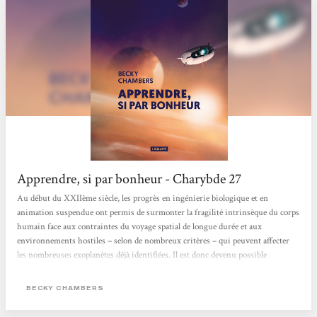
Apprendre, si par bonheur - Charybde 27
Au début du XXIIème siècle, les progrès en ingénierie biologique et en
animation suspendue ont permis de surmonter la fragilité intrinsèque du corps
humain face aux contraintes du voyage spatial de longue durée et aux
environnements hostiles – selon de nombreux critères – qui peuvent affecter
les nombreuses exoplanètes déjà identifiées. Il est donc devenu possible
d’envisager leur exploration détaillée, petit à petit, par des vols spatiaux habités.
L’un d’eux, dont fait partie la narratrice Ariadne O’Neill, ingénieure de vol, a
BECKY CHAMBERS
pour...