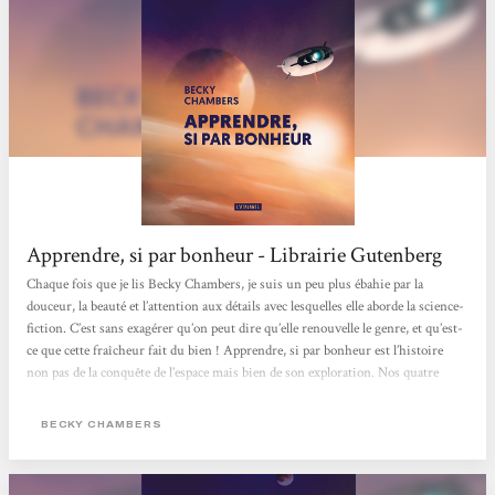
Apprendre, si par bonheur - Librairie Gutenberg
Chaque fois que je lis Becky Chambers, je suis un peu plus ébahie par la
douceur, la beauté et l’attention aux détails avec lesquelles elle aborde la science-
fiction. C’est sans exagérer qu’on peut dire qu’elle renouvelle le genre, et qu’est-
ce que cette fraîcheur fait du bien ! Apprendre, si par bonheur est l’histoire
non pas de la conquête de l’espace mais bien de son exploration. Nos quatre
personnages - Ariadne, Chikondi, Elena et Jack - sont curieux et ne cherchent
qu’à en apprendre plus sur l’histoire de la terre en parcourant l’Espace. Nous
BECKY CHAMBERS
devenons explorateurs à leurs côtés...