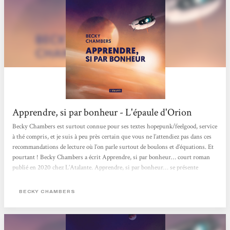
Apprendre, si par bonheur - L'épaule d'Orion
Becky Chambers est surtout connue pour ses textes hopepunk/feelgood, service
à thé compris, et je suis à peu près certain que vous ne l’attendiez pas dans ces
recommandations de lecture où l’on parle surtout de boulons et d’équations. Et
pourtant ! Becky Chambers a écrit Apprendre, si par bonheur… court roman
publié en 2020 chez L’Atalante. Apprendre, si par bonheur… se présente
comme une lettre, un message envoyé à destination de la Terre par une
astronaute partie depuis longtemps en mission d’exploration à 14 années-
BECKY CHAMBERS
lumières de sa planète...