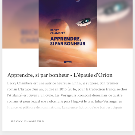
Apprendre, si par bonheur - L'épaule d'Orion
Becky Chambers est une autrice heureuse. Enfin, je suppose. Son premier
roman L’Espace d’un an, publié en 2015 (2016, pour la traduction française chez
l’Atalante) est devenu un cycle, Les Voyageurs, composé désormais de quatre
romans et pour lequel elle a obtenu le prix Hugo et le prix Julia-Verlanger en
France, et pléthore de nominations. La science-fiction qu’elle écrit est depuis
décrite comme positive et affublée de la taxonomie « hopepunk » dont elle n’a
pas tardé à être propulsée cheffe de fil, le succès aidant. [...] Apprendre, si par
BECKY CHAMBERS
bonheur,...