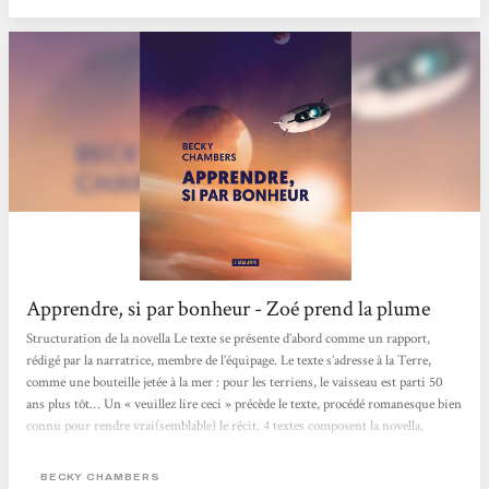
Apprendre, si par bonheur - Zoé prend la plume
Structuration de la novella Le texte se présente d’abord comme un rapport,
rédigé par la narratrice, membre de l’équipage. Le texte s’adresse à la Terre,
comme une bouteille jetée à la mer : pour les terriens, le vaisseau est parti 50
ans plus tôt… Un « veuillez lire ceci » précède le texte, procédé romanesque bien
connu pour rendre vrai(semblable) le récit. 4 textes composent la novella,
correspondant aux 4 exoplanètes que l’équipage doit analyser : Aecor, Mirabilis,
Opera et Votum. Le texte alterne voyage, analyses, et vie à...
BECKY CHAMBERS