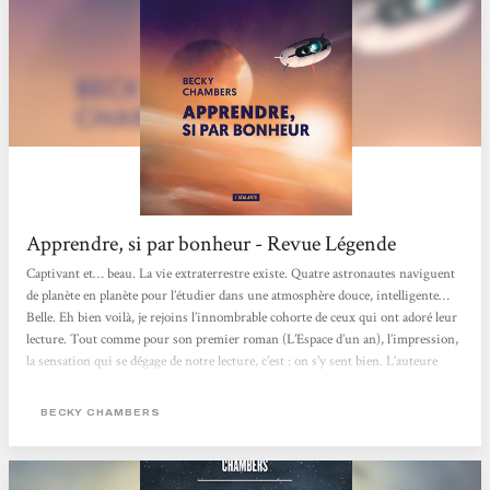
Apprendre, si par bonheur - Revue Légende
Captivant et… beau. La vie extraterrestre existe. Quatre astronautes naviguent
de planète en planète pour l’étudier dans une atmosphère douce, intelligente…
Belle. Eh bien voilà, je rejoins l’innombrable cohorte de ceux qui ont adoré leur
lecture. Tout comme pour son premier roman (L’Espace d’un an), l’impression,
la sensation qui se dégage de notre lecture, c’est : on s’y sent bien. L’auteure
aborde avec intelligence de nombreux thèmes, avec un réalisme scientifique
tout à fait honorable, de façon non anxiogène, mais sans angélisme pour...
BECKY CHAMBERS