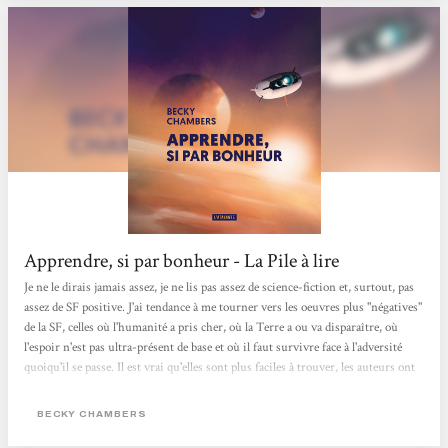
Apprendre, si par bonheur - La Pile à lire
Je ne le dirais jamais assez, je ne lis pas assez de science-fiction et, surtout, pas
assez de SF positive. J'ai tendance à me tourner vers les oeuvres plus "négatives"
de la SF, celles où l'humanité a pris cher, où la Terre a ou va disparaître, où
l'espoir n'est pas ultra-présent de base et où il faut survivre face à l'adversité
quoiqu'il se passe. Il est vrai qu'elles sont plus faciles à trouver, les auteurs ont
été de grands pessimistes quant à l'avenir de notre planète (et ils n'ont pas eu
totalement tord si on en croit les rapports de plus en plus alarmants du GIEC
BECKY CHAMBERS
par exemple)....