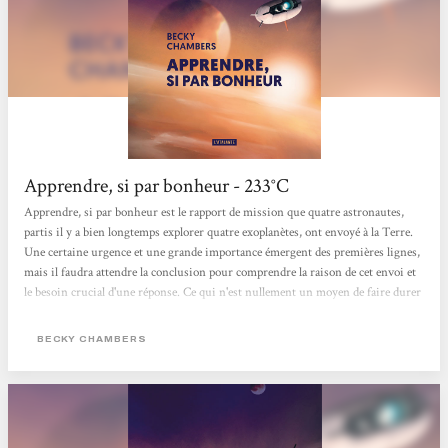
Apprendre, si par bonheur - 233°C
Apprendre, si par bonheur est le rapport de mission que quatre astronautes,
partis il y a bien longtemps explorer quatre exoplanètes, ont envoyé à la Terre.
Une certaine urgence et une grande importance émergent des premières lignes,
mais il faudra attendre la conclusion pour comprendre la raison de cet envoi et
le besoin crucial d'une réponse. Ce qui n'est nullement un moyen de faire durer
le suspense, le chemin étant essentiel pour bien comprendre la destination. Le
chemin, c'est donc l'exploration de quatre planètes et la recherche de formes de
BECKY CHAMBERS
vie. À l'image des personnages, les quatre mondes sont totalement différents...