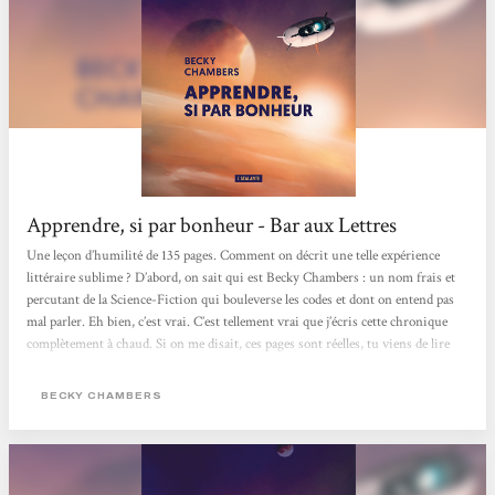
Apprendre, si par bonheur - Bar aux Lettres
Une leçon d’humilité de 135 pages. Comment on décrit une telle expérience
littéraire sublime ? D’abord, on sait qui est Becky Chambers : un nom frais et
percutant de la Science-Fiction qui bouleverse les codes et dont on entend pas
mal parler. Eh bien, c’est vrai. C’est tellement vrai que j’écris cette chronique
complètement à chaud. Si on me disait, ces pages sont réelles, tu viens de lire
un journal intime (et donc vulgarisé) d’astronome. Je dis oui. Je signe les yeux
fermés.C’est limpide. C’est plus que limpide, c’est plausible et millimétré. On...
BECKY CHAMBERS