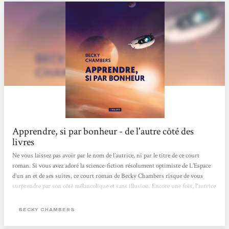
Apprendre, si par bonheur - de l'autre côté des
livres
Ne vous laissez pas avoir par le nom de l’autrice, ni par le titre de ce court
roman. Si vous avez adoré la science-fiction résolument optimiste de L’Espace
d’un an et de ses suites, ce court roman de Becky Chambers risque de vous
surprendre par son côté mélancolique et sans illusion. Encore une fois, l’autrice
lève les yeux vers le ciel et nous livre une autre facette de l’exploration spatiale.
Dans Apprendre, si par bonheur, nous suivons la destinée de quatre
BECKY CHAMBERS
scientifiques embarqués dans un même vaisseau pour explorer les différentes
planètes d’un autre système solaire. Du hopepunk...