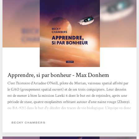
Apprendre, si par bonheur - Max Donhem
C'est l'histoire d'Ariadne O'Neill, pilote du Merian, vaisseau spatial affrété par
le GAO (groupement spatial ouvert) et de ses trois coéquipiers. Leur dessein
est de mener à bien la mission Lawki 6 dont le but est de rejoindre, après une
période de stase, quatre exoplanètes orbitant autour d'une naine rouge (Zhenyi
ou BA-921) dans le but d'y déceler des traces de vie biologique. L'équipe va donc
rejoindre successivement Aecor, une lune glacée, Mirabilis, une superterre à
forte gravité, Opéra, une planète océanique presque entièrement dépourvue de
BECKY CHAMBERS
continents et remplie de bestioles...