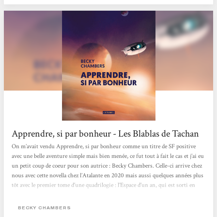
disposent des moyens d’augmenter partiellement leurs corps). La narration
choisie par l’auteure est...
Apprendre, si par bonheur - Les Blablas de Tachan
On m’avait vendu Apprendre, si par bonheur comme un titre de SF positive
avec une belle aventure simple mais bien menée, ce fut tout à fait le cas et j’ai eu
un petit coup de coeur pour son autrice : Becky Chambers. Celle-ci arrive chez
nous avec cette novella chez l’Atalante en 2020 mais aussi quelques années plus
tôt avec le premier tome d’une quadrilogie : l’Espace d’un an, qui est sorti en
poche chez Le livre de Poche en 2020 aussi après avoir reçu le Prix Hugo.A
chaque fois, je trouve que les résumés de ses titres ne paient pas de mine, mais
BECKY CHAMBERS
si j’en juge par le plaisir que j’ai pris avec...