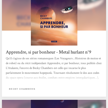
Apprendre, si par bonheur - Metal hurlant n°9
Qu'il s'agisse de ses séries romanesques (Les Voyageurs ; Histoires de moine et
de robot) ou du récit indépendant Apprendre, si par bonheur, tous publiés chez
L'Atalante, l'œuvre de Becky Chambers est celle qui incarne le plus
parfaitement le mouvement hopepunk. Tournant résolument le dos aux codes
du space opera (course aux étoiles, combats entre empires intergalactiques...),
l'autrice américaine dessine des univers progressistes exempts de domination
et de violence, qui redonnent foi en l'humanité. Emblématique de sa
BECKY CHAMBERS
production, le court roman Apprendre, si par bonheur met en scène l'équipage
d'une mission d'exploration...