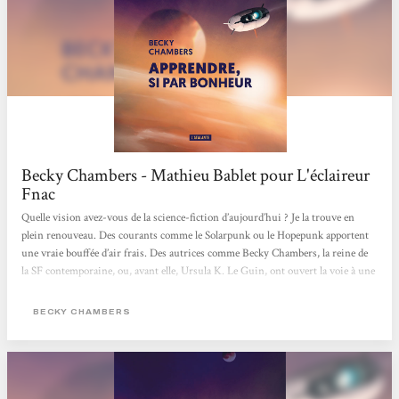
Becky Chambers - Mathieu Bablet pour L'éclaireur
Fnac
Quelle vision avez-vous de la science-fiction d’aujourd’hui ? Je la trouve en
plein renouveau. Des courants comme le Solarpunk ou le Hopepunk apportent
une vraie bouffée d’air frais. Des autrices comme Becky Chambers, la reine de
la SF contemporaine, ou, avant elle, Ursula K. Le Guin, ont ouvert la voie à une
science-fiction plus humaniste, moins centrée sur la technique, voire moins
académique. C’est ce courant-là qui m’intéresse aujourd’hui, celui qui s’empare
BECKY CHAMBERS
des problématiques actuelles pour proposer autre chose que le désespoir.
Mathieu Bablet > Lire tout l'article <