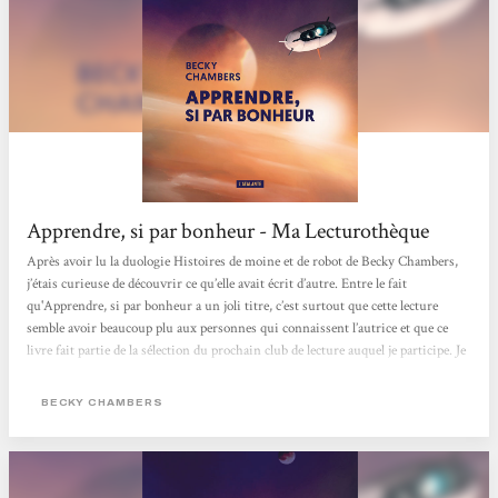
Apprendre, si par bonheur - Ma Lecturothèque
Après avoir lu la duologie Histoires de moine et de robot de Becky Chambers,
j’étais curieuse de découvrir ce qu’elle avait écrit d’autre. Entre le fait
qu'Apprendre, si par bonheur a un joli titre, c’est surtout que cette lecture
semble avoir beaucoup plu aux personnes qui connaissent l’autrice et que ce
livre fait partie de la sélection du prochain club de lecture auquel je participe. Je
dois dire que, une fois le prologue de Apprendre, si par bonheur passé, j’ai été
un peu perdue : je ne sais pour quelle raison, je m’attendais de nouveau à un
BECKY CHAMBERS
parcours initiatique, une sorte de conte philosophique,...