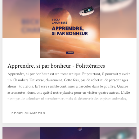
Apprendre, si par bonheur - Folittéraires
Apprendre, si par bonheur est un tome unique. Et pourtant, il pourrait y avoir
un Chambers Universe, clairement. Cette fois, pas de robot ni de personnages
aliens ; toutefois, la Terre semble continuer à basculer dans le gouffre. Quatre
astronautes, donc, ont quitté notre planète pour en visiter quatre autres. L’idée
n’est pas de coloniser ni terraformer, mais de découvrir des espèces animales,
végétales, d’étudier les minéraux, et cela avec le moins d’impact possible sur les
écosystèmes. Le fait de se dérouler loin de notre planète n’empêche pas le roman
BECKY CHAMBERS
de militer...