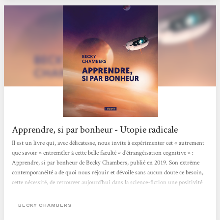
Apprendre, si par bonheur - Utopie radicale
Il est un livre qui, avec délicatesse, nous invite à expérimenter cet « autrement
que savoir » entremêler à cette belle faculté « d'étrangéisation cognitive » :
Apprendre, si par bonheur de Becky Chambers, publié en 2019. Son extrême
contemporanéité a de quoi nous réjouir et dévoile sans aucun doute ce besoin,
cette nécessité, de retrouver aujourd'hui dans la science-fiction une positivité
qui n'a rien à voir avec le positivisme. Ce roman, qui décrit une expédition
spatiale faisant partie « d'un vaste programme d'étude écologique...
BECKY CHAMBERS