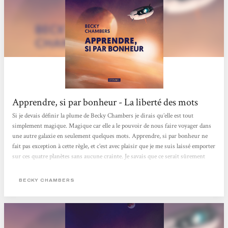
Apprendre, si par bonheur - La liberté des mots
Si je devais définir la plume de Becky Chambers je dirais qu’elle est tout
simplement magique. Magique car elle a le pouvoir de nous faire voyager dans
une autre galaxie en seulement quelques mots. Apprendre, si par bonheur ne
fait pas exception à cette règle, et c’est avec plaisir que je me suis laissé emporter
sur ces quatre planètes sans aucune crainte. Je savais que ce serait sûrement
inhabituel comme lecture, mais j’avais toute confiance en l’autrice pour
maîtriser à la perfection son intrigue.C’est le quatrième livre que je lis de Becky
BECKY CHAMBERS
Chambers et je dois dire que je suis toujours aussi fan de ses...