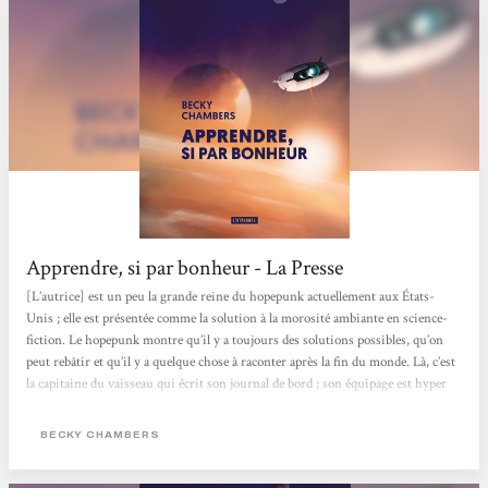
Apprendre, si par bonheur - La Presse
[L’autrice] est un peu la grande reine du hopepunk actuellement aux États-
Unis ; elle est présentée comme la solution à la morosité ambiante en science-
fiction. Le hopepunk montre qu’il y a toujours des solutions possibles, qu’on
peut rebâtir et qu’il y a quelque chose à raconter après la fin du monde. Là, c’est
la capitaine du vaisseau qui écrit son journal de bord ; son équipage est hyper
attachant, avec des personnages complètement atypiques dans leur diversité. Ils
ont une mission d’observation, donc, au lieu d’aller coloniser, transformer
BECKY CHAMBERS
d’autres...