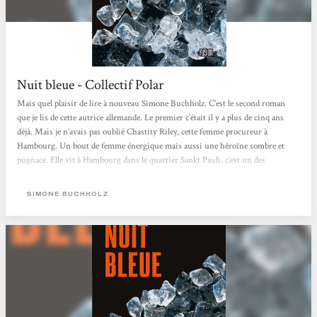
Nuit bleue - Collectif Polar
Mais quel plaisir de lire à nouveau Simone Buchholz. C’est le second roman
que je lis de cette autrice allemande. Le premier c’était il y a plus de cinq ans
déjà. Mais je n’avais pas oublié Chastity Riley, cette femme procureur à
Hambourg. Un bout de femme énergique mais aussi une héroïne sombre et
pugnace. Elle vit à Hambourg dans le quartier Sankt Pauli, c’est un des
quartiers de Hambourg en bord de l’Elbe qui abrite le port nord de Hambourg.
Le quartier de St. Pauli est particulièrement célèbre pour son quartier rouge
SIMONE BUCHHOLZ
autour de la rue Reeperbahn. C’est là que...