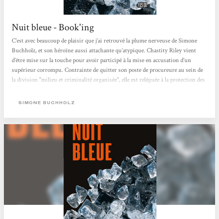
Nuit bleue - Book'ing
C’est avec beaucoup de plaisir que j’ai retrouvé la plume nerveuse de Simone
Buchholz, et son héroïne aussi attachante qu’atypique. Chastity Riley vient
d’être mise sur la touche pour avoir participé à la mise en accusation d’un
supérieur corrompu. Contrainte de quitter son poste de procureure au sein de
la division "milieu et criminalité organisée", elle est reléguée à la protection des
témoins. C’est ainsi qu’elle se retrouve au chevet d’un mystérieux Joe,
hospitalisé suite à un tabassage qui l’a sérieusement amoché....
SIMONE BUCHHOLZ