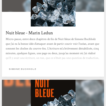
Nuit bleue - Marin Ledun
Micro-pause, entre deux chapitres de fin de Nuit bleue de Simone Buchholz
que j'ai eu la bonne idée d'attaquer avant de partir courir voir l'océan, avant que
sonnent les cloches du couvre-feu. L'écriture m'a brièvement déstabilisée, cinq
minutes, quelques lignes, une page ou deux, jusqu'au moment où j'ai réalisé
qu'il y avait une écriture, un ton, que ce n'était pas une question de traduction,
que c'était simplement original et génial. J'ai repris à zéro et impossible de le
lâcher depuis. Je me régale. Ce personnage de Chastity Riley est dément,
SIMONE BUCHHOLZ
quelque part entre le...