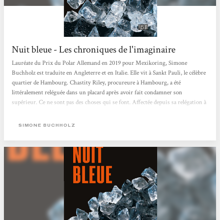
Nuit bleue - Les chroniques de l'imaginaire
Lauréate du Prix du Polar Allemand en 2019 pour Mexikoring, Simone
Buchholz est traduite en Angleterre et en Italie. Elle vit à Sankt Pauli, le célèbre
quartier de Hambourg. Chastity Riley, procureure à Hambourg, a été
littéralement reléguée dans un placard après avoir fait condamner son
supérieur. Ce ne sont pas des choses qui se font. Affectée depuis sa relégation à
la protection des personnes, elle fait la connaissance de Joe, qui a été envoyé à
l’hôpital dans un sale état après avoir été roué de coups par...
SIMONE BUCHHOLZ