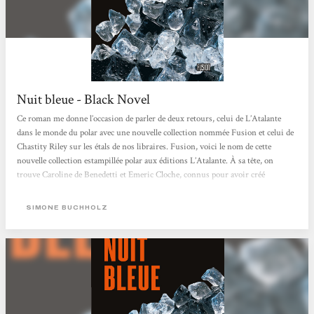
Nuit bleue - Black Novel
Ce roman me donne l’occasion de parler de deux retours, celui de L’Atalante
dans le monde du polar avec une nouvelle collection nommée Fusion et celui de
Chastity Riley sur les étals de nos libraires. Fusion, voici le nom de cette
nouvelle collection estampillée polar aux éditions L’Atalante. À sa tête, on
trouve Caroline de Benedetti et Emeric Cloche, connus pour avoir créé
l’association Fondu au noir depuis 2007, et éditeurs de l’excellente revue
trimestrielle L’indic, une véritable source de savoir du polar. Chastity Riley a
SIMONE BUCHHOLZ
fait une brève apparition en France, aux éditions...