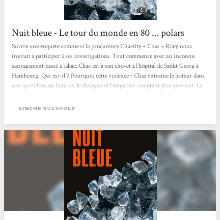
Nuit bleue - Le tour du monde en 80 ... polars
Suivre une enquête comme si la procureure Chastity « Chas » Riley nous
invitait à participer à ses investigations. Tout commence avec un inconnu
sauvagement passé à tabac. Chas est à son chevet à l’hôpital de Sankt Georg à
Hambourg. Qui est-il ? Pourquoi cette violence ? Chas entraîne le lecteur dans
son quotidien où l’amitié, le dialogue et l’empathie comptent plus que tout. Le
fait qu’elle soit narratrice, avec son franc-parler et qu’elle prenne le lecteur à
témoin renforce l’impression d’être admis dans le cercle de...
SIMONE BUCHHOLZ