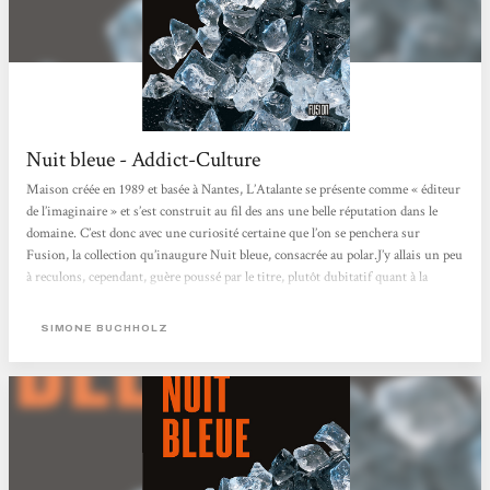
Nuit bleue - Addict-Culture
Maison créée en 1989 et basée à Nantes, L’Atalante se présente comme « éditeur
de l’imaginaire » et s’est construit au fil des ans une belle réputation dans le
domaine. C’est donc avec une curiosité certaine que l’on se penchera sur
Fusion, la collection qu’inaugure Nuit bleue, consacrée au polar.J’y allais un peu
à reculons, cependant, guère poussé par le titre, plutôt dubitatif quant à la
couverture et peu excité par l’idée même d’un polar allemand, l’image de Derrick
s’imposant à mon esprit...
SIMONE BUCHHOLZ