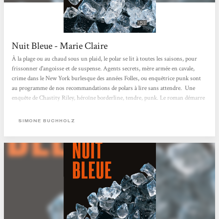
Nuit Bleue - Marie Claire
À la plage ou au chaud sous un plaid, le polar se lit à toutes les saisons, pour
frissonner d'angoisse et de suspense. Agents secrets, mère armée en cavale,
crime dans le New York burlesque des années Folles, ou enquêtrice punk sont
au programme de nos recommandations de polars à lire sans attendre. Une
enquête de Chastity Riley, héroïne borderline, tendre, punk. Le roman démarre
à Hambourg quand Chastity Riley, la narratrice, part à la campagne, "pour le
week end, n’importe quoi… une idée complètement débile…partir seule à la
SIMONE BUCHHOLZ
campagne, c’est comme...