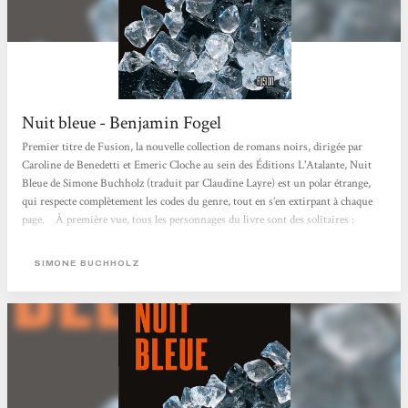
Nuit bleue - Benjamin Fogel
Premier titre de Fusion, la nouvelle collection de romans noirs, dirigée par
Caroline de Benedetti et Emeric Cloche au sein des Éditions L'Atalante, Nuit
Bleue de Simone Buchholz (traduit par Claudine Layre) est un polar étrange,
qui respecte complètement les codes du genre, tout en s’en extirpant à chaque
page. À première vue, tous les personnages du livre sont des solitaires :
Chastity Riley, l’heroïne, procureure placardisée pour avoir voulu faire tomber
son supérieur corrompu ; Faller Georg, commissaire à la retraite rongée par
SIMONE BUCHHOLZ
une affaire non classée ; Calabretta Vito, flic...