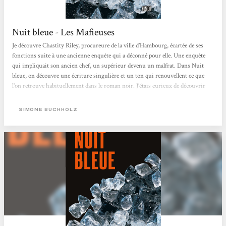
Nuit bleue - Les Mafieuses
Je découvre Chastity Riley, procureure de la ville d’Hambourg, écartée de ses
fonctions suite à une ancienne enquête qui a déconné pour elle. Une enquête
qui impliquait son ancien chef, un supérieur devenu un malfrat. Dans Nuit
bleue, on découvre une écriture singulière et un ton qui renouvellent ce que
l’on retrouve habituellement dans le roman noir. J’étais curieux de découvrir
cette autrice dans la collection Fusion chez l’Atalante. Le récit ne s’essouffle pas
et c’est le genre de polar épuré que je trouve prenant. L’autrice envoie de...
SIMONE BUCHHOLZ