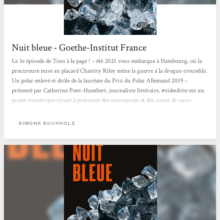
Nuit bleue - Goethe-Institut France
Le 3e épisode de Tous à la page ! – été 2021 vous embarque à Hambourg, où la
procureure mise au placard Chastity Riley mène la guerre á la drogue-crocodile.
Un polar enlevé et drôle de la lauréate du Prix du Polar Allemand 2019 –
présenté par Catherine Pont-Humbert, journaliste littéraire. #videolitte est un
projet numérique visant à présenter des nouveautés et des coups de cœur
littéraires. Des auteur·e·s ou des expert·e·s en littérature présentent de
nouveaux livres dans une vidéo à travers...
SIMONE BUCHHOLZ