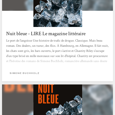
Nuit bleue - LIRE Le magazine littéraire
Le port de l'angoisse Une histoire de trafic de drogue. Classique. Mais beau
roman. Des dealers, un tueur, des flics. À Hambourg, en Allemagne. Il fait nuit,
les chats sont gris, les bars ouverts, le port s'active et Chastity Riley s'occupe
d'un type brisé en mille morceaux sur son lit d'hôpital. Chastity est procureure
et l'héroïne des romans de Simone Buchholz, romancière allemande sans doute
bibe­ronnée aux polars américains des années 1950, ceux qui racontent des
personnages et des décors davantage que des intrigues spectaculaires. Après
SIMONE BUCHHOLZ
Quartier rouge, en 2015, Nuit bleue est le second roman de Simone Buchholz...