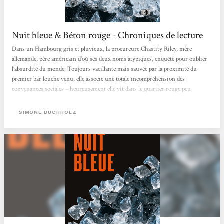
Nuit bleue & Béton rouge - Chroniques de lecture
Dans un Hambourg gris et pluvieux, la procureure Chastity Riley, mère
allemande, père américain d’où ses deux noms atypiques, enquête pour oublier
l’absurdité du monde. Toujours vacillante mais sauvée par la proximité du
premier bar louche venu, elle associe une totale incompréhension des
convenances sociales – heureusement elle vit dans le quartier rouge peu
susceptible d’être ne serait-ce que légèrement embourgeoisé* – à une
perspicacité teintée d’empathie plus handicapante qu’autre chose. À ce cocktail,
SIMONE BUCHHOLZ
s’ajoute une ténacité...