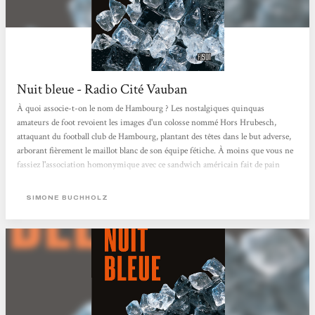
Nuit bleue - Radio Cité Vauban
À quoi associe-t-on le nom de Hambourg ? Les nostalgiques quinquas
amateurs de foot revoient les images d'un colosse nommé Hors Hrubesch,
attaquant du football club de Hambourg, plantant des têtes dans le but adverse,
arborant fièrement le maillot blanc de son équipe fétiche. À moins que vous ne
fassiez l'association homonymique avec ce sandwich américain fait de pain
tendre, de steak et assaisonné de sauce ketchup, quasi-homonymie non fortuite
car le mot hamburger a bien une étymologie germanique. Mais Hambourg est
SIMONE BUCHHOLZ
avant tout un des plus grands ports européens, avec son économie et sa "faune"
que connaît...