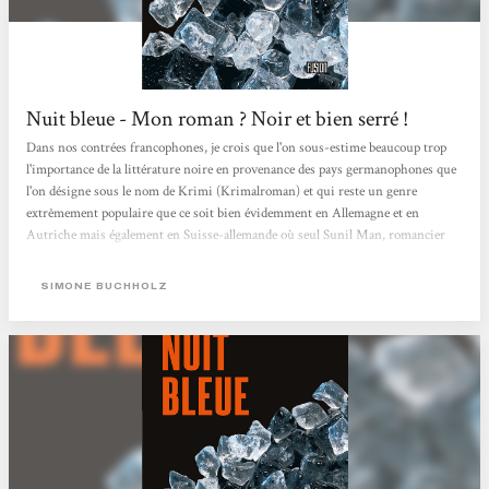
Nuit bleue - Mon roman ? Noir et bien serré !
Dans nos contrées francophones, je crois que l'on sous-estime beaucoup trop
l'importance de la littérature noire en provenance des pays germanophones que
l'on désigne sous le nom de Krimi (Krimalroman) et qui reste un genre
extrêmement populaire que ce soit bien évidemment en Allemagne et en
Autriche mais également en Suisse-allemande où seul Sunil Man, romancier
zurichois, a bénéficié d'une traduction en français avec son détective Vijay
Kumar qui se débat entre ses origines indiennes et sa nationalité helvétique. En
SIMONE BUCHHOLZ
France, on constate le même phénomène où les traductions...