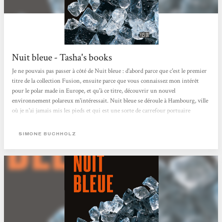
Nuit bleue - Tasha's books
Je ne pouvais pas passer à côté de Nuit bleue : d'abord parce que c'est le premier
titre de la collection Fusion, ensuite parce que vous connaissez mon intérêt
pour le polar made in Europe, et qu'à ce titre, découvrir un nouvel
environnement polareux m'intéressait. Nuit bleue se déroule à Hambourg, ville
où je n'ai jamais mis les pieds et qui est une sorte de carrefour portuaire
européen, à ce titre hautement criminogène. Et bon sang, Simone Buchholz
excelle dans les scènes portuaires, très loin des ambiances à la Simenon : là tout
SIMONE BUCHHOLZ
n'est que containers, dédale moderne...