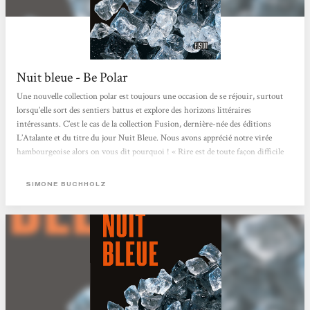
Nuit bleue - Be Polar
Une nouvelle collection polar est toujours une occasion de se réjouir, surtout
lorsqu’elle sort des sentiers battus et explore des horizons littéraires
intéressants. C’est le cas de la collection Fusion, dernière-née des éditions
L’Atalante et du titre du jour Nuit Bleue. Nous avons apprécié notre virée
hambourgeoise alors on vous dit pourquoi ! « Rire est de toute façon difficile
dans une cité portuaire d’Allemagne du Nord, quand mars est tout fripé. » Pour
la ville de Hambourg, personnage à part entière de ce polar gris et parfois
SIMONE BUCHHOLZ
pluvieux....