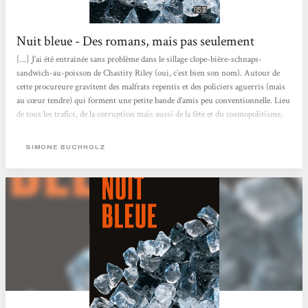
Nuit bleue - Des romans, mais pas seulement
[...] J’ai été entraînée sans problème dans le sillage clope-bière-schnaps-
sandwich-au-poisson de Chastity Riley (oui, c’est bien son nom). Autour de
cette procureure gravitent des malfrats repentis et des policiers aguerris (mais
au cœur tendre) qui forment une petite bande d’amis peu conventionnelle. Lieu
de tous les trafics, de la corruption mais aussi de la fête et du cosmopolitisme,
Hambourg est un personnage à elle toute seule. Aussi fascinante que poisseuse,
la ville donne un cachet indéniable à ce roman très efficace. Chastity Riley
SIMONE BUCHHOLZ
répond quant à elle aux codes du genre...