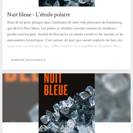
Nuit bleue - L'étoile polaire
Rien de tel pour plonger dans l’ambiance de cette ville portuaire de Hambourg
que de lire Nuit bleue. Les polars se révèlent souvent comme les meilleurs
guides touristiques. Inutile de dire qu’ici ne seront visités ni les musées ni les
monuments historiques. C’est autour du port que seront explorés les bars, les
quais avec ses entrepôts, ses ruelles sombres et sa population disparate. On y
croisera un autrichien, des albanais, des habitants originaires du Portugal et
d’Italie, naturalisés ou non, plus quelques allemands de souche. Un peu plus
SIMONE BUCHHOLZ
loin, de l’autre côté de la frontière avec la Tchéquie,...