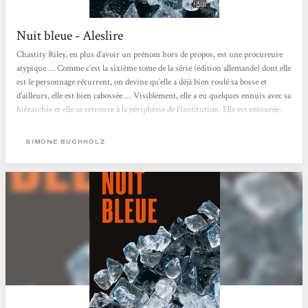
Nuit bleue - Aleslire
Chastity Riley, en plus d’avoir un prénom hors de propos, est une procureure
atypique … Comme c’est la sixième tome de la série (édition allemande) dont elle
est le personnage récurrent, on devine qu’elle a déjà bien roulé sa bosse et
d’ailleurs, elle est bien cabossée … Visiblement, elle a eu quelques ennuis avec sa
hiérarchie et elle se retrouve à la périphérie de l’institution. Elle est entourée,
du côté personne,l d’autres personnages, au passé parfois louche, border ou au
présent hiératique, qui sont ces béquilles...
SIMONE BUCHHOLZ