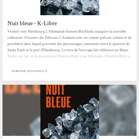
Nuit bleue - K-Libre
Vouloir voir Hambourg L'Allemande Simone Buchholz inaugure la nouvelle
collection «Fusion» des Éditions L'Atalante avec un roman policier urbain et de
procédure dans lequel gravitent des personnages contrastés entre le quartier de
Sankt Pauli et le port d'Hambourg. Le titre de l'ouvrage fait référence au Blaue
Nacht, un bar où la procureure Chastity Riley a ses habitudes. Chastity Riley a
un passé, comme tous les personnages du roman, qui va peu à peu se dévoiler,
principalement à travers des chapitres intercalaires où se succèdent leurs
SIMONE BUCHHOLZ
discours introspectifs qui commencent à l'été...