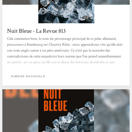
Nuit Bleue - La Revue 813
Cela commence bien, le nom du personnage principal de ce polar allemand,
procureure à Hambourg est Chastity Riley : nous apprendrons vite qu'elle doit
son nom anglo-saxon à un père américain. Ce n'est pas la moindre des
contradictions de cette enquêtrice hors norme que l'on prend immédiatement
en amitié ; est-ce parce qu'elle use et abuse des boissons alcoolisées et que
contrairement à bon nombre de tough guys de notre connaissance, elle a
vraiment la gueule de bois le lendemain matin ?Ou bien encore parce qu'elle
SIMONE BUCHHOLZ
vient d'être placardisée par excès d'intégrité ? Mais c'est peut-être...