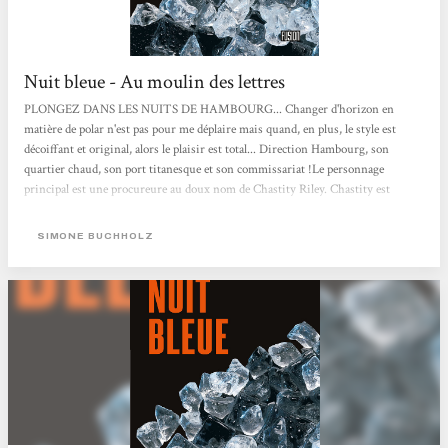
Nuit bleue - Au moulin des lettres
PLONGEZ DANS LES NUITS DE HAMBOURG... Changer d'horizon en
matière de polar n'est pas pour me déplaire mais quand, en plus, le style est
décoiffant et original, alors le plaisir est total... Direction Hambourg, son
quartier chaud, son port titanesque et son commissariat !Le personnage
principal est une procureure au doux nom de Chastity Riley. Chastity est
entourée d'une bande d'amis solide, dont un amant ex-taulard, avec lesquels elle
lève le coude à un rythme soutenu et quotidien. Entre 3 bières et 2 vodkas, elle
SIMONE BUCHHOLZ
essaye de comprendre qui est le mystérieux inconnu qui s'est fait salement
dérouiller au point de se retrouver à...