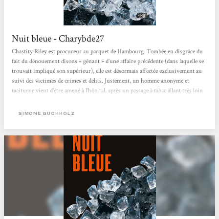
Nuit bleue - Charybde27
Chastity Riley est procureur au parquet de Hambourg. Tombée en disgrâce du
fait du dénouement disons « gênant » d’une affaire précédente (dans laquelle se
trouvait impliqué son supérieur), elle est désormais affectée exclusivement au
suivi des victimes de crimes et délits. Justement, un homme anonyme et
taciturne vient d’être amené à l’hôpital, après un passage à tabac allant très loin
dans les règles de l’art. Déployant sa personnalité très particulière, elle parvient
à nouer une forme...
SIMONE BUCHHOLZ