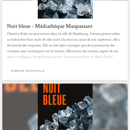
Nuit bleue - Médiathèque Maupassant
Chastity Riley est procureure dans la ville de Hambourg. Faisant preuve selon
sa hiérarchie d’un excès de zèle suite à la mise en cause de son supérieur, elle a
été écartée des enquêtes. Elle ne doit plus s’occuper que de la protection des
victimes sans investiguer sur le terrain. Elle trouve du soutien auprès de ses
amis et collègues, de préférence autour d’une bonne bière au Blaue Nacht.
Néanmoins, lorsque le cas d’un homme retrouvé à moitié mort avec un doigt
coupé se présente, elle comprend rapidement qu’il ne s’agit...
SIMONE BUCHHOLZ