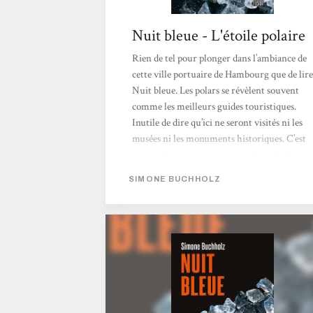
Nuit bleue - L'étoile polaire
Rien de tel pour plonger dans l’ambiance de
cette ville portuaire de Hambourg que de lire
Nuit bleue. Les polars se révèlent souvent
comme les meilleurs guides touristiques.
Inutile de dire qu’ici ne seront visités ni les
musées ni les monuments historiques. C’est
autour du port que seront explorés les bars,
les quais avec ses entrepôts, ses ruelles
SIMONE BUCHHOLZ
sombres et sa population disparate. On y
croisera un autrichien, des albanais, des
habitants originaires du Portugal et d’Italie,
naturalisés ou non, plus quelques allemands
de souche. Un peu plus loin, de l’autre côté
de la frontière avec la Tchéquie,...