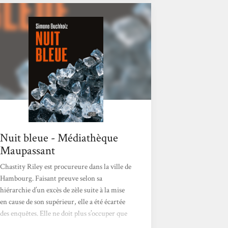
personnalité très particulière, elle parvient à
nouer une forme...
Nuit bleue - Médiathèque
Maupassant
Chastity Riley est procureure dans la ville de
Hambourg. Faisant preuve selon sa
hiérarchie d’un excès de zèle suite à la mise
en cause de son supérieur, elle a été écartée
des enquêtes. Elle ne doit plus s’occuper que
de la protection des victimes sans investiguer