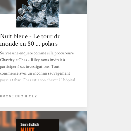
Nuit bleue - Le tour du
monde en 80 ... polars
Suivre une enquête comme si la procureure
Chastity « Chas » Riley nous invitait à
participer à ses investigations. Tout
commence avec un inconnu sauvagement
passé à tabac. Chas est à son chevet à l’hôpital
de Sankt Georg à Hambourg. Qui est-il ?
Pourquoi cette violence ? Chas entraîne le
SIMONE BUCHHOLZ
lecteur dans son quotidien où l’amitié, le
dialogue et l’empathie comptent plus que
tout. Le fait qu’elle soit narratrice, avec son
franc-parler et qu’elle prenne le lecteur à
témoin renforce l’impression d’être admis