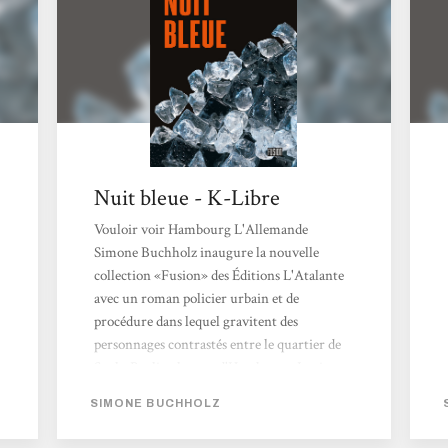
Nuit bleue - K-Libre
Vouloir voir Hambourg L'Allemande
Simone Buchholz inaugure la nouvelle
collection «Fusion» des Éditions L'Atalante
avec un roman policier urbain et de
procédure dans lequel gravitent des
personnages contrastés entre le quartier de
Sankt Pauli et le port d'Hambourg. Le titre
de l'ouvrage fait référence au Blaue Nacht,
SIMONE BUCHHOLZ
un bar où la procureure Chastity Riley a ses
habitudes. Chastity Riley a un passé, comme