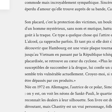
commode mais incroyablement sympathique. Sincère, 
éperdu d’amour qu’elle trouve auprès de sa bande, Car
Son placard, c’est la protection des victimes, un boulo
d’un homme mystérieux, sans nom et mutique, battu ap
goût à la traque. Ce type a quelque chose qui l’attire 
L’alcool, ça rapproche parfois. Et tant pis si elle doit 
découvrir que Hambourg est une vraie plaque tournan
jusqu’au Vietnam en passant par la République tchèque
placardisée, se retrouve au cœur du cyclone. «Plus les
susceptibles de succomber à la drogue, lui confie un 
semble très vulnérable actuellement. Croyez-moi, si n
être dépassés par ces produits.»
Née en 1972 en Allemagne, l’autrice de ce polar, Sim
: on y est, on voit les néons de Sankt-Pauli, le quart
reconnaît les dealers à leur silhouette. Son livre est 
déroutant, mais Chastity est un vrai personnage, fol