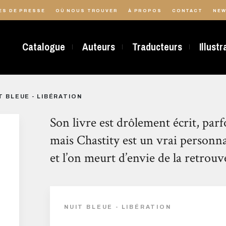
ES DE PRESSE
OÙ NOUS TROUVER
À PROPOS
CONTACT
NEW
Catalogue
Auteurs
Traducteurs
Illust
T BLEUE - LIBÉRATION
Son livre est drôlement écrit, par
mais Chastity est un vrai personn
et l’on meurt d’envie de la retrouve
NUIT BLEUE - LIBÉRATION