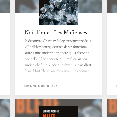
Nuit bleue - Les Mafieuses
Je découvre Chastity Riley, procureure de la
ville d’Hambourg, écartée de ses fonctions
suite à une ancienne enquête qui a déconné
pour elle. Une enquête qui impliquait son
ancien chef, un supérieur devenu un malfrat.
Dans Nuit bleue, on découvre une écriture
singulière et un ton qui renouvellent ce que
l’on retrouve habituellement dans le roman
SIMONE BUCHHOLZ
noir. J’étais curieux de découvrir cette
autrice dans la collection Fusion chez
l’Atalante. Le récit ne s’essouffle pas et c’est le
genre de polar épuré que je trouve prenant.
L’autrice envoie de...