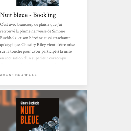
Nuit bleue - Book'ing
C’est avec beaucoup de plaisir que j’ai
retrouvé la plume nerveuse de Simone
Buchholz, et son héroïne aussi attachante
qu’atypique. Chastity Riley vient d’être mise
sur la touche pour avoir participé à la mise
en accusation d’un supérieur corrompu.
Contrainte de quitter son poste de
procureure au sein de la division "milieu et
SIMONE BUCHHOLZ
criminalité organisée", elle est reléguée à la
protection des témoins. C’est ainsi qu’elle se
retrouve au chevet d’un mystérieux Joe,
hospitalisé suite à un tabassage qui l’a
sérieusement amoché....