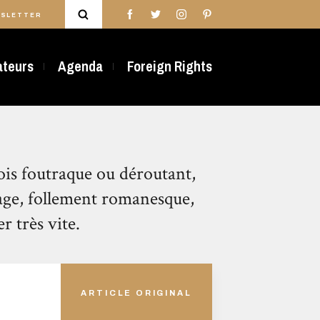
SLETTER
rateurs
Agenda
Foreign Rights
fois foutraque ou déroutant,
age, follement romanesque,
r très vite.
ARTICLE ORIGINAL