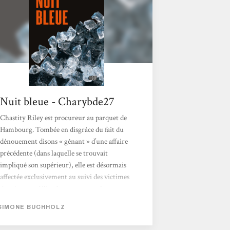
dans le cercle de...
Nuit bleue - Charybde27
Chastity Riley est procureur au parquet de
Hambourg. Tombée en disgrâce du fait du
dénouement disons « gênant » d’une affaire
précédente (dans laquelle se trouvait
impliqué son supérieur), elle est désormais
affectée exclusivement au suivi des victimes
de crimes et délits. Justement, un homme
anonyme et taciturne vient d’être amené à
SIMONE BUCHHOLZ
l’hôpital, après un passage à tabac allant très
loin dans les règles de l’art. Déployant sa