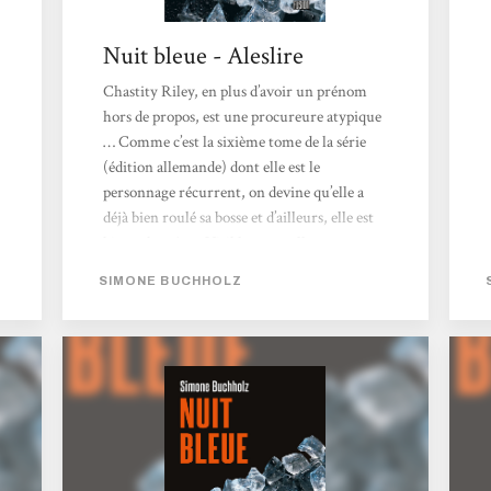
Nuit bleue - Aleslire
Chastity Riley, en plus d’avoir un prénom
hors de propos, est une procureure atypique
… Comme c’est la sixième tome de la série
(édition allemande) dont elle est le
personnage récurrent, on devine qu’elle a
déjà bien roulé sa bosse et d’ailleurs, elle est
bien cabossée … Visiblement, elle a eu
quelques ennuis avec sa hiérarchie et elle se
SIMONE BUCHHOLZ
retrouve à la périphérie de l’institution. Elle
est entourée, du côté personne,l d’autres
personnages, au passé parfois louche, border
ou au présent hiératique, qui sont ces
béquilles...