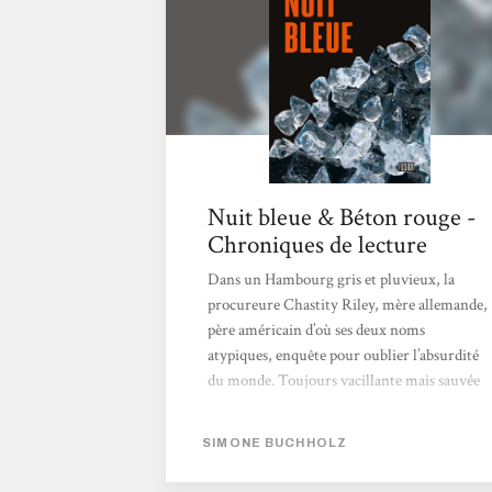
efficace. Chastity Riley répond quant à elle
aux codes du genre...
Nuit bleue & Béton rouge -
Chroniques de lecture
Dans un Hambourg gris et pluvieux, la
procureure Chastity Riley, mère allemande,
père américain d’où ses deux noms
atypiques, enquête pour oublier l’absurdité
du monde. Toujours vacillante mais sauvée
par la proximité du premier bar louche
venu, elle associe une totale
SIMONE BUCHHOLZ
incompréhension des convenances sociales –
heureusement elle vit dans le quartier rouge