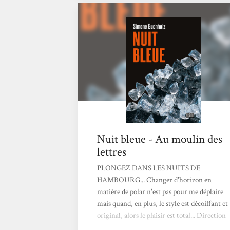
peu susceptible d’être ne serait-ce que
légèrement embourgeoisé* – à une
perspicacité teintée d’empathie plus
handicapante qu’autre chose. À ce cocktail,
s’ajoute une ténacité...
Nuit bleue - Au moulin des
lettres
PLONGEZ DANS LES NUITS DE
HAMBOURG... Changer d'horizon en
matière de polar n'est pas pour me déplaire
mais quand, en plus, le style est décoiffant et
original, alors le plaisir est total... Direction
Hambourg, son quartier chaud, son port