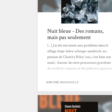
Nuit bleue - Des romans,
mais pas seulement
[...] J’ai été entraînée sans problème dans le
sillage clope-bière-schnaps-sandwich-au-
poisson de Chastity Riley (oui, c’est bien son
nom). Autour de cette procureure gravitent
des malfrats repentis et des policiers aguerris
(mais au cœur tendre) qui forment une
petite bande d’amis peu conventionnelle.
SIMONE BUCHHOLZ
Lieu de tous les trafics, de la corruption mais
aussi de la fête et du cosmopolitisme,
Hambourg est un personnage à elle toute
seule. Aussi fascinante que poisseuse, la ville
donne un cachet indéniable à ce roman très