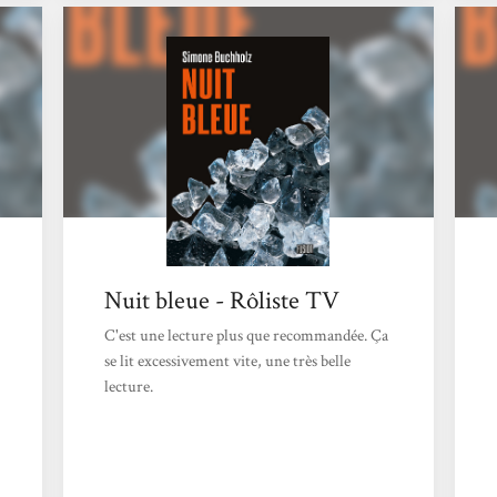
tous les personnages du roman, qui va peu à
peu se dévoiler, principalement à travers des
chapitres intercalaires où se succèdent leurs
discours introspectifs qui commencent à
l'été...
Nuit bleue - Rôliste TV
C'est une lecture plus que recommandée. Ça
se lit excessivement vite, une très belle
lecture.