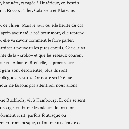
honnête, ravagée à l’intérieur, en besoin
la, Rocco, Faller, Calabreta et Klatsche.
t de chien. Mais le jour où elle hérite du cas
rès avoir été laissé pour mort, elle reprend
et elle va savoir comment le faire parler.
s’attirer à nouveau les pires ennuis. Car elle va
te de la «kroko» et que les réseaux courent
 et l’Albanie. Bref, elle, la procureure
 gens sont désorientés, plus ils sont
collègue des stups. Or notre société me
ous ne faisons pas attention, nous allons
one Buchholz, vit à Hambourg. Et cela se sent
ier rouge, on hume les odeurs du port, on
drôlement écrit, parfois foutraque ou
lement romanesque, et l’on meurt d’envie de