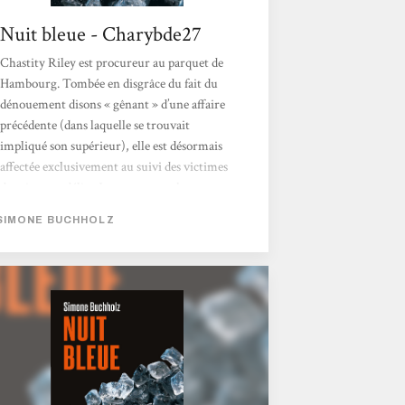
Nuit bleue - Charybde27
Chastity Riley est procureur au parquet de
Hambourg. Tombée en disgrâce du fait du
dénouement disons « gênant » d’une affaire
précédente (dans laquelle se trouvait
impliqué son supérieur), elle est désormais
affectée exclusivement au suivi des victimes
de crimes et délits. Justement, un homme
anonyme et taciturne vient d’être amené à
SIMONE BUCHHOLZ
l’hôpital, après un passage à tabac allant très
loin dans les règles de l’art. Déployant sa
personnalité très particulière, elle parvient à
nouer une forme...