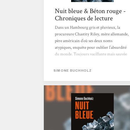
Nuit bleue & Béton rouge -
Chroniques de lecture
Dans un Hambourg gris et pluvieux, la
procureure Chastity Riley, mère allemande,
père américain d’où ses deux noms
atypiques, enquête pour oublier l’absurdité
du monde. Toujours vacillante mais sauvée
par la proximité du premier bar louche
venu, elle associe une totale
SIMONE BUCHHOLZ
incompréhension des convenances sociales –
heureusement elle vit dans le quartier rouge
peu susceptible d’être ne serait-ce que
légèrement embourgeoisé* – à une
perspicacité teintée d’empathie plus
handicapante qu’autre chose. À ce cocktail,
s’ajoute une ténacité...