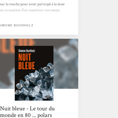
sur la touche pour avoir participé à la mise
en accusation d’un supérieur corrompu.
Contrainte de quitter son poste de
procureure au sein de la division "milieu et
SIMONE BUCHHOLZ
criminalité organisée", elle est reléguée à la
protection des témoins. C’est ainsi qu’elle se
retrouve au chevet d’un mystérieux Joe,
hospitalisé suite à un tabassage qui l’a
sérieusement amoché....
Nuit bleue - Le tour du
monde en 80 ... polars