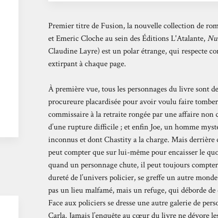
Premier titre de Fusion, la nouvelle collection de ro
et Emeric Cloche au sein des Éditions L'Atalante,
Nui
Claudine Layre) est un polar étrange, qui respecte co
extirpant à chaque page.
À première vue, tous les personnages du livre sont des 
procureure placardisée pour avoir voulu faire tomber
commissaire à la retraite rongée par une affaire non cl
d’une rupture difficile ; et enfin Joe, un homme mystér
inconnus et dont Chastity a la charge. Mais derrière
peut compter que sur lui-même pour encaisser le quoti
quand un personnage chute, il peut toujours compter s
dureté de l’univers policier, se greffe un autre monde : 
pas un lieu malfamé, mais un refuge, qui déborde de 
Face aux policiers se dresse une autre galerie de per
Carla. Jamais l’enquête au cœur du livre ne dévore les 