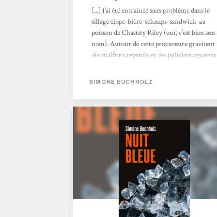
[...] J’ai été entraînée sans problème dans le
sillage clope-bière-schnaps-sandwich-au-
poisson de Chastity Riley (oui, c’est bien son
nom). Autour de cette procureure gravitent
des malfrats repentis et des policiers aguerris
(mais au cœur tendre) qui forment une
petite bande d’amis peu conventionnelle.
SIMONE BUCHHOLZ
Lieu de tous les trafics, de la corruption mais
aussi de la fête et du cosmopolitisme,
Hambourg est un personnage à elle toute
seule. Aussi fascinante que poisseuse, la ville
donne un cachet indéniable à ce roman très
efficace. Chastity Riley répond quant à elle
aux codes du genre...