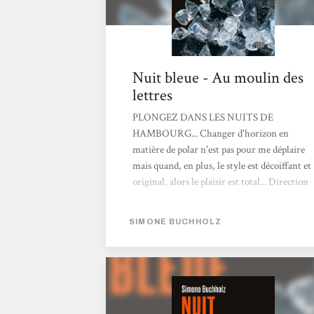
Nuit bleue - Au moulin des
lettres
PLONGEZ DANS LES NUITS DE
HAMBOURG... Changer d'horizon en
matière de polar n'est pas pour me déplaire
mais quand, en plus, le style est décoiffant et
original, alors le plaisir est total... Direction
Hambourg, son quartier chaud, son port
titanesque et son commissariat !Le
SIMONE BUCHHOLZ
personnage principal est une procureure au
doux nom de Chastity Riley. Chastity est
entourée d'une bande d'amis solide, dont un
amant ex-taulard, avec lesquels elle lève le
coude à un rythme soutenu et quotidien.
Entre 3 bières et 2 vodkas, elle essaye de