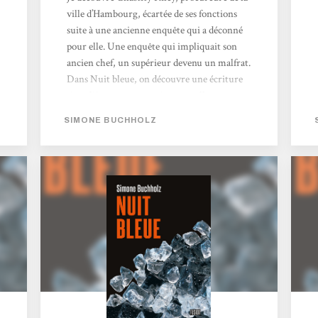
ville d’Hambourg, écartée de ses fonctions
suite à une ancienne enquête qui a déconné
pour elle. Une enquête qui impliquait son
ancien chef, un supérieur devenu un malfrat.
Dans Nuit bleue, on découvre une écriture
singulière et un ton qui renouvellent ce que
l’on retrouve habituellement dans le roman
SIMONE BUCHHOLZ
noir. J’étais curieux de découvrir cette
autrice dans la collection Fusion chez
l’Atalante. Le récit ne s’essouffle pas et c’est le
genre de polar épuré que je trouve prenant.
L’autrice envoie de...