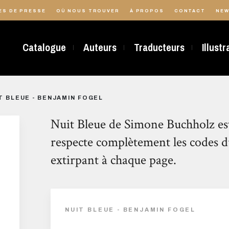
ES DE PRESSE
OÙ NOUS TROUVER
À PROPOS
CONTACT
NEW
Catalogue
Auteurs
Traducteurs
Illust
T BLEUE - BENJAMIN FOGEL
Nuit Bleue de Simone Buchholz est
respecte complètement les codes du
extirpant à chaque page.
NUIT BLEUE - BENJAMIN FOGEL