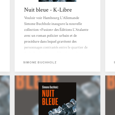
Nuit bleue - K-Libre
Vouloir voir Hambourg L'Allemande
Simone Buchholz inaugure la nouvelle
collection «Fusion» des Éditions L'Atalante
avec un roman policier urbain et de
procédure dans lequel gravitent des
personnages contrastés entre le quartier de
Sankt Pauli et le port d'Hambourg. Le titre
de l'ouvrage fait référence au Blaue Nacht,
SIMONE BUCHHOLZ
un bar où la procureure Chastity Riley a ses
habitudes. Chastity Riley a un passé, comme
tous les personnages du roman, qui va peu à
peu se dévoiler, principalement à travers des
chapitres intercalaires où se succèdent leurs
discours introspectifs qui commencent à
l'été...