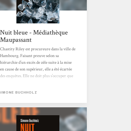
Nuit bleue - Médiathèque
Maupassant
Chastity Riley est procureure dans la ville de
Hambourg. Faisant preuve selon sa
hiérarchie d’un excès de zèle suite à la mise
en cause de son supérieur, elle a été écartée
des enquêtes. Elle ne doit plus s’occuper que
de la protection des victimes sans investiguer
sur le terrain. Elle trouve du soutien auprès
SIMONE BUCHHOLZ
de ses amis et collègues, de préférence autour
d’une bonne bière au Blaue Nacht.
Néanmoins, lorsque le cas d’un homme
retrouvé à moitié mort avec un doigt coupé
se présente, elle comprend rapidement qu’il
ne s’agit...