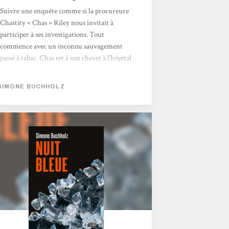
Suivre une enquête comme si la procureure
Chastity « Chas » Riley nous invitait à
participer à ses investigations. Tout
commence avec un inconnu sauvagement
passé à tabac. Chas est à son chevet à l’hôpital
de Sankt Georg à Hambourg. Qui est-il ?
Pourquoi cette violence ? Chas entraîne le
SIMONE BUCHHOLZ
lecteur dans son quotidien où l’amitié, le
dialogue et l’empathie comptent plus que
tout. Le fait qu’elle soit narratrice, avec son
franc-parler et qu’elle prenne le lecteur à
témoin renforce l’impression d’être admis
dans le cercle de...