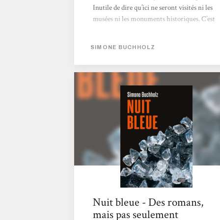
Inutile de dire qu’ici ne seront visités ni les
musées ni les monuments historiques. C’est
autour du port que seront explorés les bars,
les quais avec ses entrepôts, ses ruelles
SIMONE BUCHHOLZ
sombres et sa population disparate. On y
croisera un autrichien, des albanais, des
habitants originaires du Portugal et d’Italie,
naturalisés ou non, plus quelques allemands
de souche. Un peu plus loin, de l’autre côté
de la frontière avec la Tchéquie,...
Nuit bleue - Des romans,
mais pas seulement