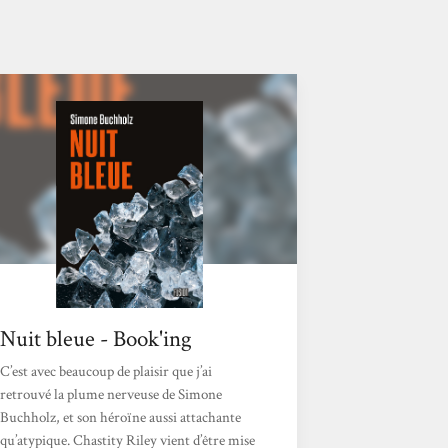
Nuit bleue - Book'ing
C’est avec beaucoup de plaisir que j’ai
retrouvé la plume nerveuse de Simone
Buchholz, et son héroïne aussi attachante
qu’atypique. Chastity Riley vient d’être mise