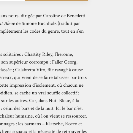
mans noirs, dirigée par Caroline de Benedetti
t Bleue
de Simone Buchholz (traduit par
mplètement les codes du genre, tout en s’en
solitaires : Chastity Riley, l’heroïne,
 son supérieur corrompu ; Faller Georg,
assée ; Calabretta Vito, flic ravagé à cause
ieux, qui vient de se faire tabasser par trois
 cette impression d’isolement, où chacun ne
dien, se cache un vrai souffle collectif :
ur les autres. Car, dans Nuit Bleue, à la
celui des bars et de la nuit. Ici le bar n’est
chaleur humaine, où l’on vient se ressourcer.
sonnages : les barmans – Klatsche, Rocco et
liens sociaux et la nécessité de retrouver les