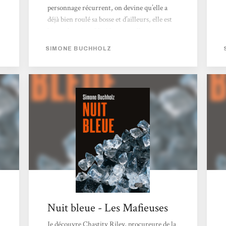
personnage récurrent, on devine qu’elle a
déjà bien roulé sa bosse et d’ailleurs, elle est
bien cabossée … Visiblement, elle a eu
quelques ennuis avec sa hiérarchie et elle se
SIMONE BUCHHOLZ
retrouve à la périphérie de l’institution. Elle
est entourée, du côté personne,l d’autres
personnages, au passé parfois louche, border
ou au présent hiératique, qui sont ces
béquilles...
Nuit bleue - Les Mafieuses
Je découvre Chastity Riley, procureure de la