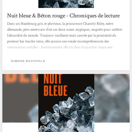
Nuit bleue & Béton rouge - Chroniques de lecture
Dans un Hambourg gris et pluvieux, la procureure Chastity Riley, mère
allemande, père américain d’où ses deux noms atypiques, enquête pour oublier
l’absurdité du monde. Toujours vacillante mais sauvée par la proximité du
premier bar louche venu, elle associe une totale incompréhension des
convenances sociales – heureusement elle vit dans le quartier rouge peu
susceptible d’être ne serait-ce que légèrement embourgeoisé* – à une
perspicacité teintée d’empathie plus handicapante qu’autre chose. À ce cocktail,
SIMONE BUCHHOLZ
s’ajoute une ténacité...