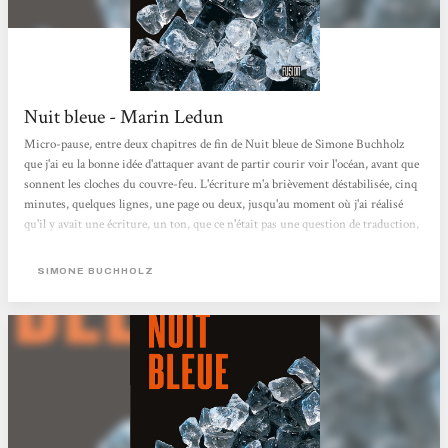
Nuit bleue - Marin Ledun
Micro-pause, entre deux chapitres de fin de Nuit bleue de Simone Buchholz
que j'ai eu la bonne idée d'attaquer avant de partir courir voir l'océan, avant que
sonnent les cloches du couvre-feu. L'écriture m'a brièvement déstabilisée, cinq
minutes, quelques lignes, une page ou deux, jusqu'au moment où j'ai réalisé
qu'il y avait une écriture, un ton, que ce n'était pas une question de traduction,
que c'était simplement original et génial. J'ai repris à zéro et impossible de le
lâcher depuis. Je me régale. Ce personnage de Chastity Riley est dément,
SIMONE BUCHHOLZ
quelque part entre le...