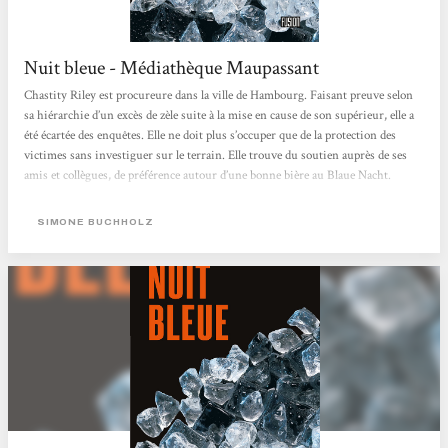
Nuit bleue - Médiathèque Maupassant
Chastity Riley est procureure dans la ville de Hambourg. Faisant preuve selon
sa hiérarchie d’un excès de zèle suite à la mise en cause de son supérieur, elle a
été écartée des enquêtes. Elle ne doit plus s’occuper que de la protection des
victimes sans investiguer sur le terrain. Elle trouve du soutien auprès de ses
amis et collègues, de préférence autour d’une bonne bière au Blaue Nacht.
Néanmoins, lorsque le cas d’un homme retrouvé à moitié mort avec un doigt
coupé se présente, elle comprend rapidement qu’il ne s’agit...
SIMONE BUCHHOLZ