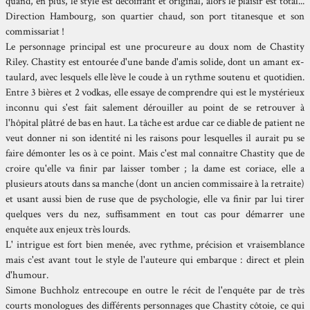
quand, en plus, le style est décoiffant et original, alors le plaisir est total...
Direction Hambourg, son quartier chaud, son port titanesque et son
commissariat !
Le personnage principal est une procureure au doux nom de Chastity
Riley. Chastity est entourée d'une bande d'amis solide, dont un amant ex-
taulard, avec lesquels elle lève le coude à un rythme soutenu et quotidien.
Entre 3 bières et 2 vodkas, elle essaye de comprendre qui est le mystérieux
inconnu qui s'est fait salement dérouiller au point de se retrouver à
l'hôpital plâtré de bas en haut. La tâche est ardue car ce diable de patient ne
veut donner ni son identité ni les raisons pour lesquelles il aurait pu se
faire démonter les os à ce point. Mais c'est mal connaître Chastity que de
croire qu'elle va finir par laisser tomber ; la dame est coriace, elle a
plusieurs atouts dans sa manche (dont un ancien commissaire à la retraite)
et usant aussi bien de ruse que de psychologie, elle va finir par lui tirer
quelques vers du nez, suffisamment en tout cas pour démarrer une
enquête aux enjeux très lourds.
L' intrigue est fort bien menée, avec rythme, précision et vraisemblance
mais c'est avant tout le style de l'auteure qui embarque : direct et plein
d'humour.
Simone Buchholz entrecoupe en outre le récit de l'enquête par de très
courts monologues des différents personnages que Chastity côtoie, ce qui