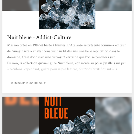
Nuit bleue - Addict-Culture
Maison créée en 1989 et basée à Nantes, L’Atalante se présente comme « éditeur
de l’imaginaire » et s’est construit au fil des ans une belle réputation dans le
domaine. C’est donc avec une curiosité certaine que l’on se penchera sur
Fusion, la collection qu’inaugure Nuit bleue, consacrée au polar.J’y allais un peu
à reculons, cependant, guère poussé par le titre, plutôt dubitatif quant à la
couverture et peu excité par l’idée même d’un polar allemand, l’image de Derrick
s’imposant à mon esprit...
SIMONE BUCHHOLZ