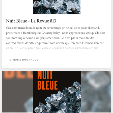
Nuit Bleue - La Revue 813
Cela commence bien, le nom du personnage principal de ce polar allemand,
procureure à Hambourg est Chastity Riley : nous apprendrons vite qu'elle doit
son nom anglo-saxon à un père américain. Ce n'est pas la moindre des
contradictions de cette enquêtrice hors norme que l'on prend immédiatement
en amitié ; est-ce parce qu'elle use et abuse des boissons alcoolisées et que
contrairement à bon nombre de tough guys de notre connaissance, elle a
vraiment la gueule de bois le lendemain matin ?Ou bien encore parce qu'elle
SIMONE BUCHHOLZ
vient d'être placardisée par excès d'intégrité ? Mais c'est peut-être...