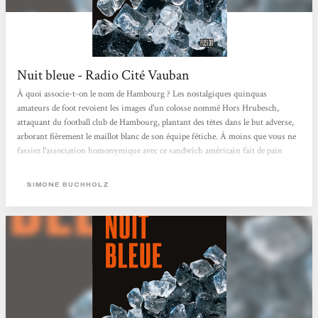
Nuit bleue - Radio Cité Vauban
À quoi associe-t-on le nom de Hambourg ? Les nostalgiques quinquas
amateurs de foot revoient les images d'un colosse nommé Hors Hrubesch,
attaquant du football club de Hambourg, plantant des têtes dans le but adverse,
arborant fièrement le maillot blanc de son équipe fétiche. À moins que vous ne
fassiez l'association homonymique avec ce sandwich américain fait de pain
tendre, de steak et assaisonné de sauce ketchup, quasi-homonymie non fortuite
car le mot hamburger a bien une étymologie germanique. Mais Hambourg est
SIMONE BUCHHOLZ
avant tout un des plus grands ports européens, avec son économie et sa "faune"
que connaît...