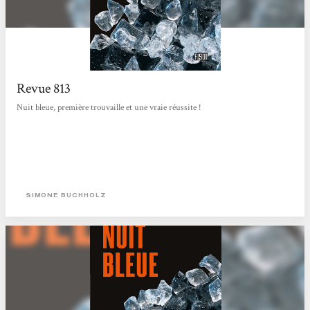
Revue 813
Nuit bleue, première trouvaille et une vraie réussite !
SIMONE BUCHHOLZ