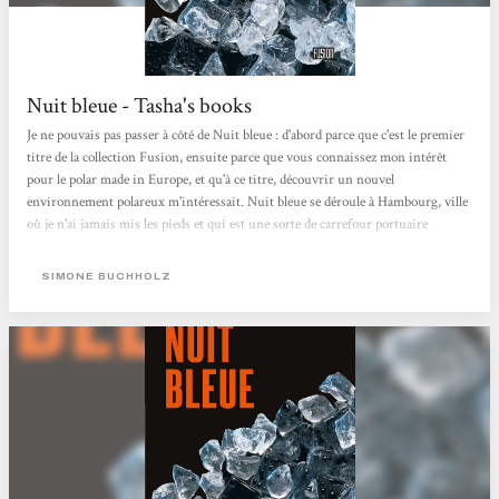
Nuit bleue - Tasha's books
Je ne pouvais pas passer à côté de Nuit bleue : d'abord parce que c'est le premier
titre de la collection Fusion, ensuite parce que vous connaissez mon intérêt
pour le polar made in Europe, et qu'à ce titre, découvrir un nouvel
environnement polareux m'intéressait. Nuit bleue se déroule à Hambourg, ville
où je n'ai jamais mis les pieds et qui est une sorte de carrefour portuaire
européen, à ce titre hautement criminogène. Et bon sang, Simone Buchholz
excelle dans les scènes portuaires, très loin des ambiances à la Simenon : là tout
SIMONE BUCHHOLZ
n'est que containers, dédale moderne...