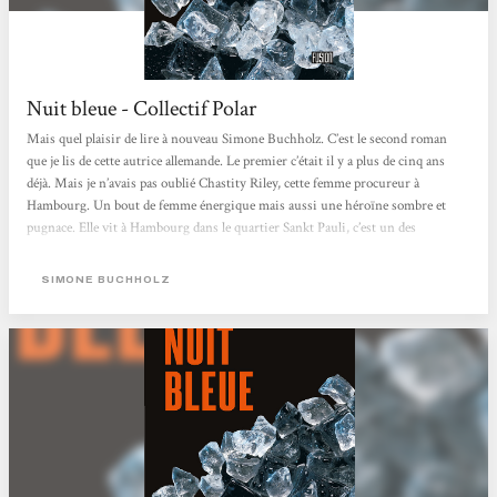
Nuit bleue - Collectif Polar
Mais quel plaisir de lire à nouveau Simone Buchholz. C’est le second roman
que je lis de cette autrice allemande. Le premier c’était il y a plus de cinq ans
déjà. Mais je n’avais pas oublié Chastity Riley, cette femme procureur à
Hambourg. Un bout de femme énergique mais aussi une héroïne sombre et
pugnace. Elle vit à Hambourg dans le quartier Sankt Pauli, c’est un des
quartiers de Hambourg en bord de l’Elbe qui abrite le port nord de Hambourg.
Le quartier de St. Pauli est particulièrement célèbre pour son quartier rouge
SIMONE BUCHHOLZ
autour de la rue Reeperbahn. C’est là que...