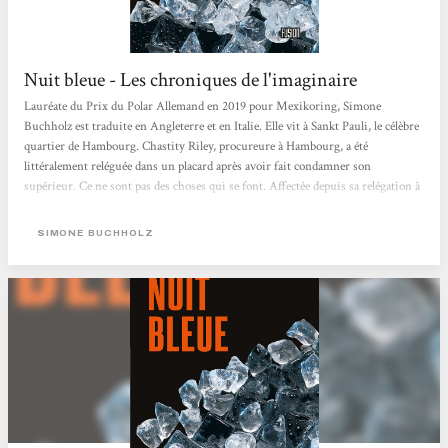
Nuit bleue - Les chroniques de l'imaginaire
Lauréate du Prix du Polar Allemand en 2019 pour Mexikoring, Simone
Buchholz est traduite en Angleterre et en Italie. Elle vit à Sankt Pauli, le célèbre
quartier de Hambourg. Chastity Riley, procureure à Hambourg, a été
littéralement reléguée dans un placard après avoir fait condamner son
supérieur. Ce ne sont pas des choses qui se font. Affectée depuis sa relégation à
la protection des personnes, elle fait la connaissance de Joe, qui a été envoyé à
l’hôpital dans un sale état après avoir été roué de coups par...
SIMONE BUCHHOLZ