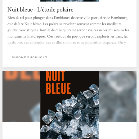
Nuit bleue - L'étoile polaire
Rien de tel pour plonger dans l’ambiance de cette ville portuaire de Hambourg
que de lire Nuit bleue. Les polars se révèlent souvent comme les meilleurs
guides touristiques. Inutile de dire qu’ici ne seront visités ni les musées ni les
monuments historiques. C’est autour du port que seront explorés les bars, les
quais avec ses entrepôts, ses ruelles sombres et sa population disparate. On y
croisera un autrichien, des albanais, des habitants originaires du Portugal et
d’Italie, naturalisés ou non, plus quelques allemands de souche. Un peu plus
SIMONE BUCHHOLZ
loin, de l’autre côté de la frontière avec la Tchéquie,...