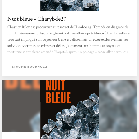
Nuit bleue - Charybde27
Chastity Riley est procureur au parquet de Hambourg. Tombée en disgrâce du
fait du dénouement disons « gênant » d’une affaire précédente (dans laquelle se
trouvait impliqué son supérieur), elle est désormais affectée exclusivement au
suivi des victimes de crimes et délits. Justement, un homme anonyme et
taciturne vient d’être amené à l’hôpital, après un passage à tabac allant très loin
dans les règles de l’art. Déployant sa personnalité très particulière, elle parvient
à nouer une forme...
SIMONE BUCHHOLZ