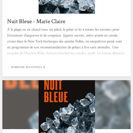
Nuit Bleue - Marie Claire
À la plage ou au chaud sous un plaid, le polar se lit à toutes les saisons, pour
frissonner d'angoisse et de suspense. Agents secrets, mère armée en cavale,
crime dans le New York burlesque des années Folles, ou enquêtrice punk sont
au programme de nos recommandations de polars à lire sans attendre. Une
enquête de Chastity Riley, héroïne borderline, tendre, punk. Le roman démarre
à Hambourg quand Chastity Riley, la narratrice, part à la campagne, "pour le
week end, n’importe quoi… une idée complètement débile…partir seule à la
SIMONE BUCHHOLZ
campagne, c’est comme...