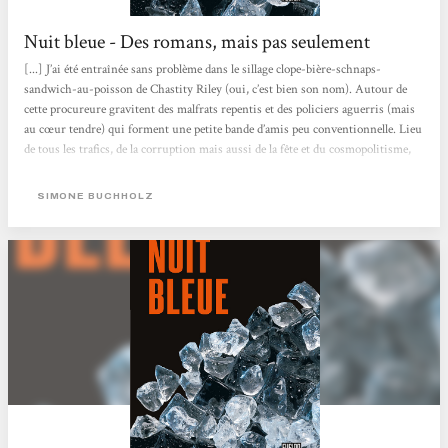
Nuit bleue - Des romans, mais pas seulement
[...] J’ai été entraînée sans problème dans le sillage clope-bière-schnaps-
sandwich-au-poisson de Chastity Riley (oui, c’est bien son nom). Autour de
cette procureure gravitent des malfrats repentis et des policiers aguerris (mais
au cœur tendre) qui forment une petite bande d’amis peu conventionnelle. Lieu
de tous les trafics, de la corruption mais aussi de la fête et du cosmopolitisme,
Hambourg est un personnage à elle toute seule. Aussi fascinante que poisseuse,
la ville donne un cachet indéniable à ce roman très efficace. Chastity Riley
SIMONE BUCHHOLZ
répond quant à elle aux codes du genre...