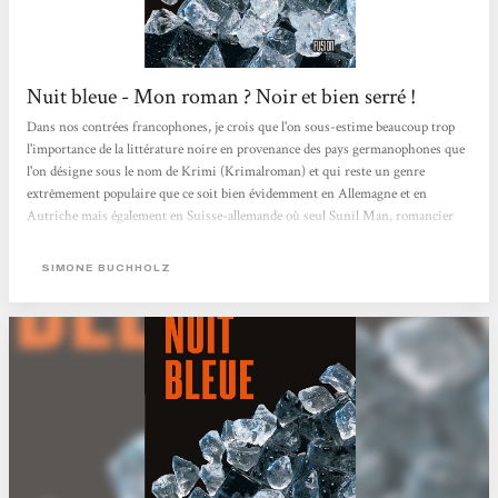
Nuit bleue - Mon roman ? Noir et bien serré !
Dans nos contrées francophones, je crois que l'on sous-estime beaucoup trop
l'importance de la littérature noire en provenance des pays germanophones que
l'on désigne sous le nom de Krimi (Krimalroman) et qui reste un genre
extrêmement populaire que ce soit bien évidemment en Allemagne et en
Autriche mais également en Suisse-allemande où seul Sunil Man, romancier
zurichois, a bénéficié d'une traduction en français avec son détective Vijay
Kumar qui se débat entre ses origines indiennes et sa nationalité helvétique. En
SIMONE BUCHHOLZ
France, on constate le même phénomène où les traductions...