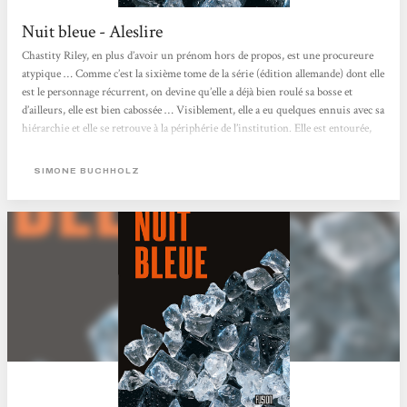
Nuit bleue - Aleslire
Chastity Riley, en plus d’avoir un prénom hors de propos, est une procureure
atypique … Comme c’est la sixième tome de la série (édition allemande) dont elle
est le personnage récurrent, on devine qu’elle a déjà bien roulé sa bosse et
d’ailleurs, elle est bien cabossée … Visiblement, elle a eu quelques ennuis avec sa
hiérarchie et elle se retrouve à la périphérie de l’institution. Elle est entourée,
du côté personne,l d’autres personnages, au passé parfois louche, border ou au
présent hiératique, qui sont ces béquilles...
SIMONE BUCHHOLZ