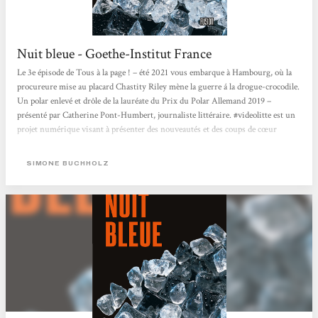
Nuit bleue - Goethe-Institut France
Le 3e épisode de Tous à la page ! – été 2021 vous embarque à Hambourg, où la
procureure mise au placard Chastity Riley mène la guerre á la drogue-crocodile.
Un polar enlevé et drôle de la lauréate du Prix du Polar Allemand 2019 –
présenté par Catherine Pont-Humbert, journaliste littéraire. #videolitte est un
projet numérique visant à présenter des nouveautés et des coups de cœur
littéraires. Des auteur·e·s ou des expert·e·s en littérature présentent de
nouveaux livres dans une vidéo à travers...
SIMONE BUCHHOLZ