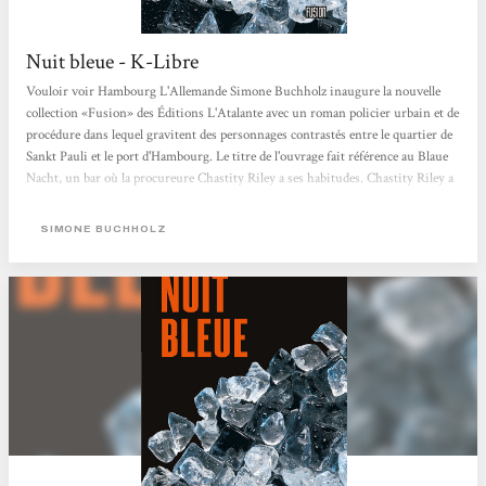
Nuit bleue - K-Libre
Vouloir voir Hambourg L'Allemande Simone Buchholz inaugure la nouvelle
collection «Fusion» des Éditions L'Atalante avec un roman policier urbain et de
procédure dans lequel gravitent des personnages contrastés entre le quartier de
Sankt Pauli et le port d'Hambourg. Le titre de l'ouvrage fait référence au Blaue
Nacht, un bar où la procureure Chastity Riley a ses habitudes. Chastity Riley a
un passé, comme tous les personnages du roman, qui va peu à peu se dévoiler,
principalement à travers des chapitres intercalaires où se succèdent leurs
SIMONE BUCHHOLZ
discours introspectifs qui commencent à l'été...