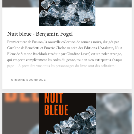
Nuit bleue - Benjamin Fogel
Premier titre de Fusion, la nouvelle collection de romans noirs, dirigée par
Caroline de Benedetti et Emeric Cloche au sein des Éditions L'Atalante, Nuit
Bleue de Simone Buchholz (traduit par Claudine Layre) est un polar étrange,
qui respecte complètement les codes du genre, tout en s’en extirpant à chaque
page. À première vue, tous les personnages du livre sont des solitaires :
Chastity Riley, l’heroïne, procureure placardisée pour avoir voulu faire tomber
son supérieur corrompu ; Faller Georg, commissaire à la retraite rongée par
SIMONE BUCHHOLZ
une affaire non classée ; Calabretta Vito, flic...