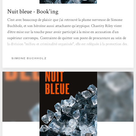
Nuit bleue - Book'ing
C’est avec beaucoup de plaisir que j’ai retrouvé la plume nerveuse de Simone
Buchholz, et son héroïne aussi attachante qu’atypique. Chastity Riley vient
d’être mise sur la touche pour avoir participé à la mise en accusation d’un
supérieur corrompu. Contrainte de quitter son poste de procureure au sein de
la division "milieu et criminalité organisée", elle est reléguée à la protection des
témoins. C’est ainsi qu’elle se retrouve au chevet d’un mystérieux Joe,
hospitalisé suite à un tabassage qui l’a sérieusement amoché....
SIMONE BUCHHOLZ