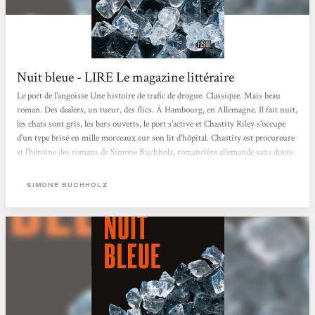
Nuit bleue - LIRE Le magazine littéraire
Le port de l'angoisse Une histoire de trafic de drogue. Classique. Mais beau
roman. Des dealers, un tueur, des flics. À Hambourg, en Allemagne. Il fait nuit,
les chats sont gris, les bars ouverts, le port s'active et Chastity Riley s'occupe
d'un type brisé en mille morceaux sur son lit d'hôpital. Chastity est procureure
et l'héroïne des romans de Simone Buchholz, romancière allemande sans doute
bibe­ronnée aux polars américains des années 1950, ceux qui racontent des
personnages et des décors davantage que des intrigues spectaculaires. Après
SIMONE BUCHHOLZ
Quartier rouge, en 2015, Nuit bleue est le second roman de Simone Buchholz...