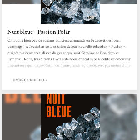
Nuit bleue - Passion Polar
On publie bien peu de romans policiers allemands en France et c’est bien
dommage ! À l’occasion de la création de leur nouvelle collection « Fusion »,
dirigée par deux spécialistes du genre que sont Caroline de Benedetti et
Eymeric Cloche, les éditions L’Atalante nous offrent la possibilité de découvrir
une auteure qui, outre-Rhin, jouit une grande notoriété, avec pas moins d’une
dizaine de titres déjà parus. Chastity Riley. Un nom qui claque comme celui
d’une actrice de cinéma, qui trouve son origine dans le fait qu’elle est la fille
SIMONE BUCHHOLZ
d’une mère...