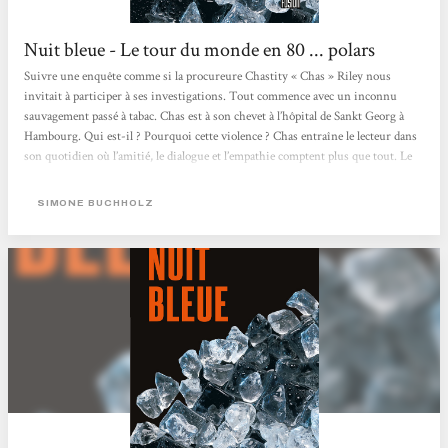
Nuit bleue - Le tour du monde en 80 ... polars
Suivre une enquête comme si la procureure Chastity « Chas » Riley nous
invitait à participer à ses investigations. Tout commence avec un inconnu
sauvagement passé à tabac. Chas est à son chevet à l’hôpital de Sankt Georg à
Hambourg. Qui est-il ? Pourquoi cette violence ? Chas entraîne le lecteur dans
son quotidien où l’amitié, le dialogue et l’empathie comptent plus que tout. Le
fait qu’elle soit narratrice, avec son franc-parler et qu’elle prenne le lecteur à
témoin renforce l’impression d’être admis dans le cercle de...
SIMONE BUCHHOLZ