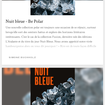
Nuit bleue - Be Polar
Une nouvelle collection polar est toujours une occasion de se réjouir, surtout
lorsqu’elle sort des sentiers battus et explore des horizons littéraires
intéressants. C’est le cas de la collection Fusion, dernière-née des éditions
L’Atalante et du titre du jour Nuit Bleue. Nous avons apprécié notre virée
hambourgeoise alors on vous dit pourquoi ! « Rire est de toute façon difficile
dans une cité portuaire d’Allemagne du Nord, quand mars est tout fripé. » Pour
la ville de Hambourg, personnage à part entière de ce polar gris et parfois
SIMONE BUCHHOLZ
pluvieux....