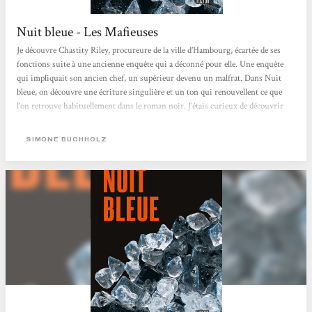
Nuit bleue - Les Mafieuses
Je découvre Chastity Riley, procureure de la ville d’Hambourg, écartée de ses
fonctions suite à une ancienne enquête qui a déconné pour elle. Une enquête
qui impliquait son ancien chef, un supérieur devenu un malfrat. Dans Nuit
bleue, on découvre une écriture singulière et un ton qui renouvellent ce que
l’on retrouve habituellement dans le roman noir. J’étais curieux de découvrir
cette autrice dans la collection Fusion chez l’Atalante. Le récit ne s’essouffle pas
et c’est le genre de polar épuré que je trouve prenant. L’autrice envoie de...
SIMONE BUCHHOLZ