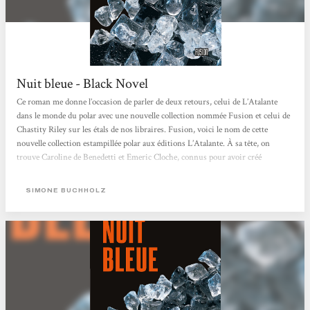
Nuit bleue - Black Novel
Ce roman me donne l’occasion de parler de deux retours, celui de L’Atalante
dans le monde du polar avec une nouvelle collection nommée Fusion et celui de
Chastity Riley sur les étals de nos libraires. Fusion, voici le nom de cette
nouvelle collection estampillée polar aux éditions L’Atalante. À sa tête, on
trouve Caroline de Benedetti et Emeric Cloche, connus pour avoir créé
l’association Fondu au noir depuis 2007, et éditeurs de l’excellente revue
trimestrielle L’indic, une véritable source de savoir du polar. Chastity Riley a
SIMONE BUCHHOLZ
fait une brève apparition en France, aux éditions...