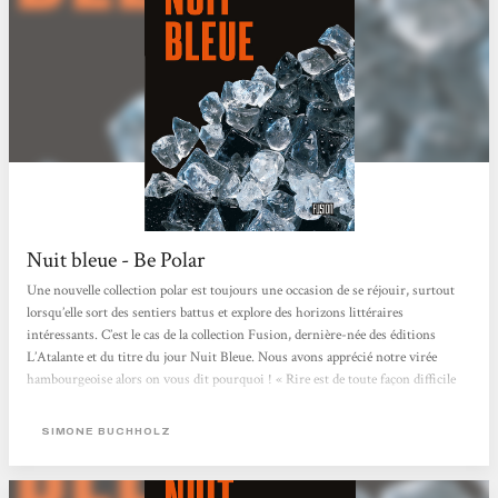
Nuit bleue - Be Polar
Une nouvelle collection polar est toujours une occasion de se réjouir, surtout
lorsqu’elle sort des sentiers battus et explore des horizons littéraires
intéressants. C’est le cas de la collection Fusion, dernière-née des éditions
L’Atalante et du titre du jour Nuit Bleue. Nous avons apprécié notre virée
hambourgeoise alors on vous dit pourquoi ! « Rire est de toute façon difficile
dans une cité portuaire d’Allemagne du Nord, quand mars est tout fripé. » Pour
la ville de Hambourg, personnage à part entière de ce polar gris et parfois
SIMONE BUCHHOLZ
pluvieux....