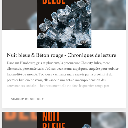
Nuit bleue & Béton rouge - Chroniques de lecture
Dans un Hambourg gris et pluvieux, la procureure Chastity Riley, mère
allemande, père américain d’où ses deux noms atypiques, enquête pour oublier
l’absurdité du monde. Toujours vacillante mais sauvée par la proximité du
premier bar louche venu, elle associe une totale incompréhension des
convenances sociales – heureusement elle vit dans le quartier rouge peu
susceptible d’être ne serait-ce que légèrement embourgeoisé* – à une
perspicacité teintée d’empathie plus handicapante qu’autre chose. À ce cocktail,
SIMONE BUCHHOLZ
s’ajoute une ténacité...