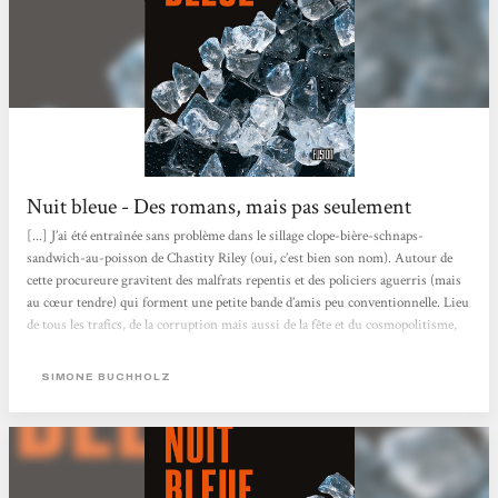
Nuit bleue - Des romans, mais pas seulement
[...] J’ai été entraînée sans problème dans le sillage clope-bière-schnaps-
sandwich-au-poisson de Chastity Riley (oui, c’est bien son nom). Autour de
cette procureure gravitent des malfrats repentis et des policiers aguerris (mais
au cœur tendre) qui forment une petite bande d’amis peu conventionnelle. Lieu
de tous les trafics, de la corruption mais aussi de la fête et du cosmopolitisme,
Hambourg est un personnage à elle toute seule. Aussi fascinante que poisseuse,
la ville donne un cachet indéniable à ce roman très efficace. Chastity Riley
SIMONE BUCHHOLZ
répond quant à elle aux codes du genre...