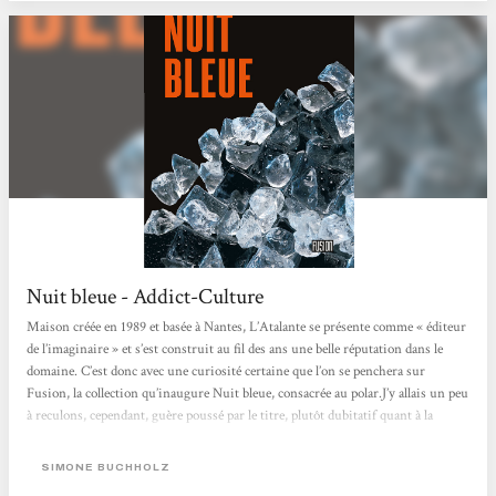
Nuit bleue - Addict-Culture
Maison créée en 1989 et basée à Nantes, L’Atalante se présente comme « éditeur
de l’imaginaire » et s’est construit au fil des ans une belle réputation dans le
domaine. C’est donc avec une curiosité certaine que l’on se penchera sur
Fusion, la collection qu’inaugure Nuit bleue, consacrée au polar.J’y allais un peu
à reculons, cependant, guère poussé par le titre, plutôt dubitatif quant à la
couverture et peu excité par l’idée même d’un polar allemand, l’image de Derrick
s’imposant à mon esprit...
SIMONE BUCHHOLZ