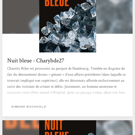
Nuit bleue - Charybde27
Chastity Riley est procureur au parquet de Hambourg. Tombée en disgrâce du
fait du dénouement disons « gênant » d’une affaire précédente (dans laquelle se
trouvait impliqué son supérieur), elle est désormais affectée exclusivement au
suivi des victimes de crimes et délits. Justement, un homme anonyme et
taciturne vient d’être amené à l’hôpital, après un passage à tabac allant très loin
dans les règles de l’art. Déployant sa personnalité très particulière, elle parvient
à nouer une forme...
SIMONE BUCHHOLZ