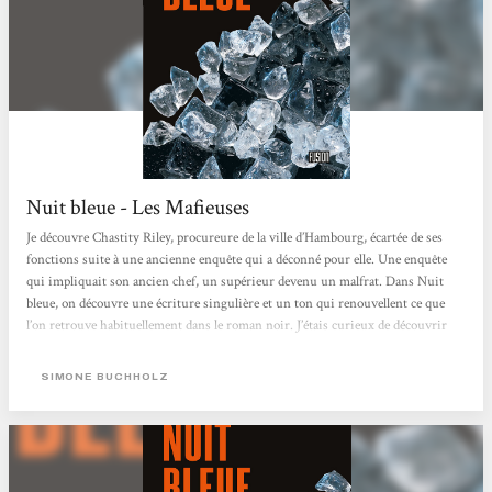
Nuit bleue - Les Mafieuses
Je découvre Chastity Riley, procureure de la ville d’Hambourg, écartée de ses
fonctions suite à une ancienne enquête qui a déconné pour elle. Une enquête
qui impliquait son ancien chef, un supérieur devenu un malfrat. Dans Nuit
bleue, on découvre une écriture singulière et un ton qui renouvellent ce que
l’on retrouve habituellement dans le roman noir. J’étais curieux de découvrir
cette autrice dans la collection Fusion chez l’Atalante. Le récit ne s’essouffle pas
et c’est le genre de polar épuré que je trouve prenant. L’autrice envoie de...
SIMONE BUCHHOLZ