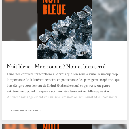
Nuit bleue - Mon roman ? Noir et bien serré !
Dans nos contrées francophones, je crois que l'on sous-estime beaucoup trop
l'importance de la littérature noire en provenance des pays germanophones que
l'on désigne sous le nom de Krimi (Krimalroman) et qui reste un genre
extrêmement populaire que ce soit bien évidemment en Allemagne et en
Autriche mais également en Suisse-allemande où seul Sunil Man, romancier
zurichois, a bénéficié d'une traduction en français avec son détective Vijay
Kumar qui se débat entre ses origines indiennes et sa nationalité helvétique. En
SIMONE BUCHHOLZ
France, on constate le même phénomène où les traductions...