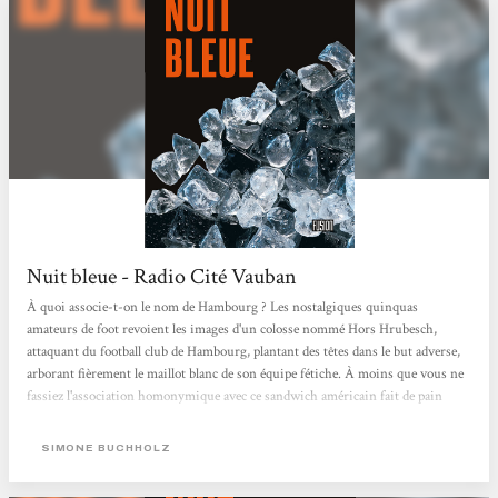
Nuit bleue - Radio Cité Vauban
À quoi associe-t-on le nom de Hambourg ? Les nostalgiques quinquas
amateurs de foot revoient les images d'un colosse nommé Hors Hrubesch,
attaquant du football club de Hambourg, plantant des têtes dans le but adverse,
arborant fièrement le maillot blanc de son équipe fétiche. À moins que vous ne
fassiez l'association homonymique avec ce sandwich américain fait de pain
tendre, de steak et assaisonné de sauce ketchup, quasi-homonymie non fortuite
car le mot hamburger a bien une étymologie germanique. Mais Hambourg est
SIMONE BUCHHOLZ
avant tout un des plus grands ports européens, avec son économie et sa "faune"
que connaît...