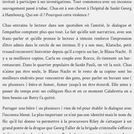
invitait à participer à ses investigations. Tout commence avec un inconnu
sauvagement passé à tabac. Chas est à son chevet à l’hôpital de Sankt Georg
à Hambourg. Qui est-il ? Pourquoi cette violence ?
Chas entraîne le lecteur dans son quotidien où l’amitié, le dialogue et
l’empathie comptent plus que tout. Le fait qu’elle soit narratrice, avec son
franc-parler et qu’elle prenne le lecteur à témoin renforce l’impression
d’être admis dans le cercle de ses intimes. Il y a son mec, Klatsche, petit
truand reconverti bistrotier depuis qu’il a repris un bar, le Blaue Nacht. Il
y a sa meilleure copine, Carla en couple avec Rocco, ils tiennent un bar-
restaurant. Dans le quartier populaire de Sankt Pauli, on vit la nuit. Chas
n’aime pas être seule, le Blaue Nacht et le resto de sa copine sont les
meilleurs endroits pour rencontrer des gens, pour parler en buvant une (
ou plusieurs ) bière et fumer, fumer jusqu’à en être étourdi. Elle aime y
passer du temps avec ses collègues flics et en ce moment Calabretta en a
bien besoin car Betty l’a quitté.
Partager une bière ( ou plusieurs ) rien de tel pour établir le dialogue avec
l’inconnu blessé. Le plus important ce n’est pas son identité mais le nom du
flic qu’il lui donne va permettre à la procureure Riley de s’attaquer à un
grand ponte de la drogue que Georg Faller de la brigade criminelle s’efforce