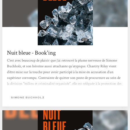
Nuit bleue - Book'ing
C’est avec beaucoup de plaisir que j’ai retrouvé la plume nerveuse de Simone
Buchholz, et son héroïne aussi attachante qu’atypique. Chastity Riley vient
d’être mise sur la touche pour avoir participé à la mise en accusation d’un
supérieur corrompu. Contrainte de quitter son poste de procureure au sein de
la division "milieu et criminalité organisée", elle est reléguée à la protection des
témoins. C’est ainsi qu’elle se retrouve au chevet d’un mystérieux Joe,
hospitalisé suite à un tabassage qui l’a sérieusement amoché....
SIMONE BUCHHOLZ