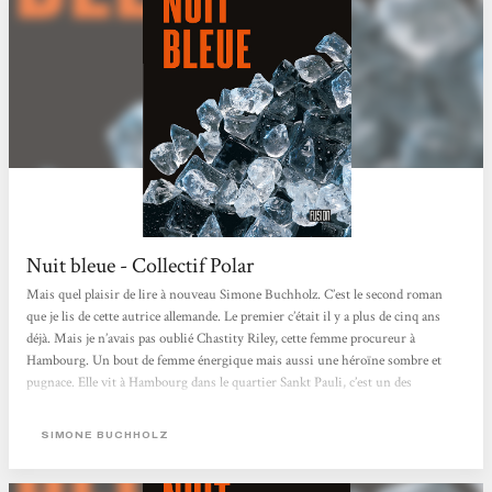
Nuit bleue - Collectif Polar
Mais quel plaisir de lire à nouveau Simone Buchholz. C’est le second roman
que je lis de cette autrice allemande. Le premier c’était il y a plus de cinq ans
déjà. Mais je n’avais pas oublié Chastity Riley, cette femme procureur à
Hambourg. Un bout de femme énergique mais aussi une héroïne sombre et
pugnace. Elle vit à Hambourg dans le quartier Sankt Pauli, c’est un des
quartiers de Hambourg en bord de l’Elbe qui abrite le port nord de Hambourg.
Le quartier de St. Pauli est particulièrement célèbre pour son quartier rouge
SIMONE BUCHHOLZ
autour de la rue Reeperbahn. C’est là que...