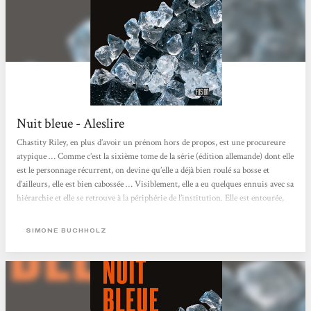
Nuit bleue - Aleslire
Chastity Riley, en plus d’avoir un prénom hors de propos, est une procureure
atypique … Comme c’est la sixième tome de la série (édition allemande) dont elle
est le personnage récurrent, on devine qu’elle a déjà bien roulé sa bosse et
d’ailleurs, elle est bien cabossée … Visiblement, elle a eu quelques ennuis avec sa
hiérarchie et elle se retrouve à la périphérie de l’institution. Elle est entourée,
du côté personne,l d’autres personnages, au passé parfois louche, border ou au
présent hiératique, qui sont ces béquilles...
SIMONE BUCHHOLZ