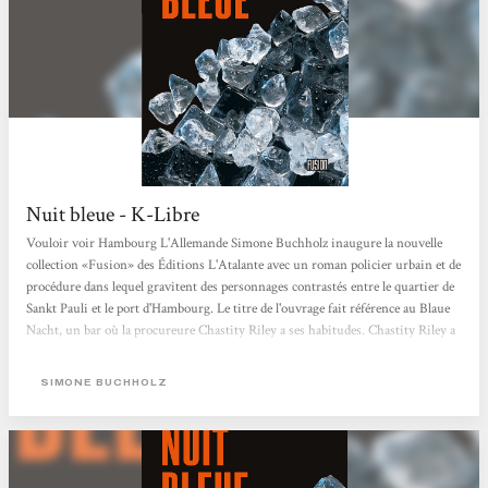
Nuit bleue - K-Libre
Vouloir voir Hambourg L'Allemande Simone Buchholz inaugure la nouvelle
collection «Fusion» des Éditions L'Atalante avec un roman policier urbain et de
procédure dans lequel gravitent des personnages contrastés entre le quartier de
Sankt Pauli et le port d'Hambourg. Le titre de l'ouvrage fait référence au Blaue
Nacht, un bar où la procureure Chastity Riley a ses habitudes. Chastity Riley a
un passé, comme tous les personnages du roman, qui va peu à peu se dévoiler,
principalement à travers des chapitres intercalaires où se succèdent leurs
SIMONE BUCHHOLZ
discours introspectifs qui commencent à l'été...