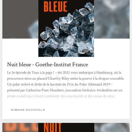
Nuit bleue - Goethe-Institut France
Le 3e épisode de Tous à la page ! – été 2021 vous embarque à Hambourg, où la
procureure mise au placard Chastity Riley mène la guerre á la drogue-crocodile.
Un polar enlevé et drôle de la lauréate du Prix du Polar Allemand 2019 –
présenté par Catherine Pont-Humbert, journaliste littéraire. #videolitte est un
projet numérique visant à présenter des nouveautés et des coups de cœur
littéraires. Des auteur·e·s ou des expert·e·s en littérature présentent de
nouveaux livres dans une vidéo à travers...
SIMONE BUCHHOLZ