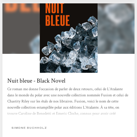
Nuit bleue - Black Novel
Ce roman me donne l’occasion de parler de deux retours, celui de L’Atalante
dans le monde du polar avec une nouvelle collection nommée Fusion et celui de
Chastity Riley sur les étals de nos libraires. Fusion, voici le nom de cette
nouvelle collection estampillée polar aux éditions L’Atalante. À sa tête, on
trouve Caroline de Benedetti et Emeric Cloche, connus pour avoir créé
l’association Fondu au noir depuis 2007, et éditeurs de l’excellente revue
trimestrielle L’indic, une véritable source de savoir du polar. Chastity Riley a
SIMONE BUCHHOLZ
fait une brève apparition en France, aux éditions...