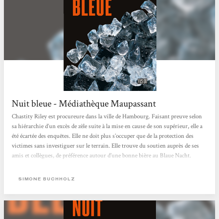
Nuit bleue - Médiathèque Maupassant
Chastity Riley est procureure dans la ville de Hambourg. Faisant preuve selon
sa hiérarchie d’un excès de zèle suite à la mise en cause de son supérieur, elle a
été écartée des enquêtes. Elle ne doit plus s’occuper que de la protection des
victimes sans investiguer sur le terrain. Elle trouve du soutien auprès de ses
amis et collègues, de préférence autour d’une bonne bière au Blaue Nacht.
Néanmoins, lorsque le cas d’un homme retrouvé à moitié mort avec un doigt
coupé se présente, elle comprend rapidement qu’il ne s’agit...
SIMONE BUCHHOLZ