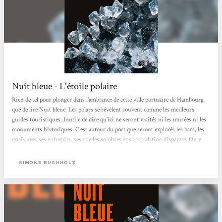
Nuit bleue - L'étoile polaire
Rien de tel pour plonger dans l’ambiance de cette ville portuaire de Hambourg
que de lire Nuit bleue. Les polars se révèlent souvent comme les meilleurs
guides touristiques. Inutile de dire qu’ici ne seront visités ni les musées ni les
monuments historiques. C’est autour du port que seront explorés les bars, les
quais avec ses entrepôts, ses ruelles sombres et sa population disparate. On y
croisera un autrichien, des albanais, des habitants originaires du Portugal et
d’Italie, naturalisés ou non, plus quelques allemands de souche. Un peu plus
SIMONE BUCHHOLZ
loin, de l’autre côté de la frontière avec la Tchéquie,...