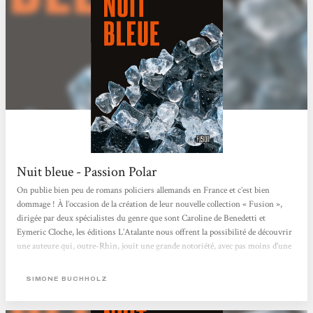
Nuit bleue - Passion Polar
On publie bien peu de romans policiers allemands en France et c’est bien
dommage ! À l’occasion de la création de leur nouvelle collection « Fusion »,
dirigée par deux spécialistes du genre que sont Caroline de Benedetti et
Eymeric Cloche, les éditions L’Atalante nous offrent la possibilité de découvrir
une auteure qui, outre-Rhin, jouit une grande notoriété, avec pas moins d’une
dizaine de titres déjà parus. Chastity Riley. Un nom qui claque comme celui
d’une actrice de cinéma, qui trouve son origine dans le fait qu’elle est la fille
SIMONE BUCHHOLZ
d’une mère...