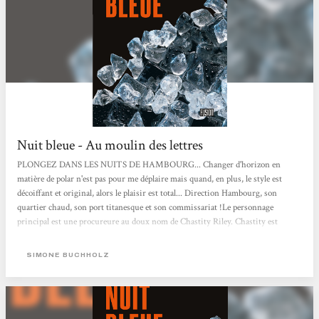
Nuit bleue - Au moulin des lettres
PLONGEZ DANS LES NUITS DE HAMBOURG... Changer d'horizon en
matière de polar n'est pas pour me déplaire mais quand, en plus, le style est
décoiffant et original, alors le plaisir est total... Direction Hambourg, son
quartier chaud, son port titanesque et son commissariat !Le personnage
principal est une procureure au doux nom de Chastity Riley. Chastity est
entourée d'une bande d'amis solide, dont un amant ex-taulard, avec lesquels elle
lève le coude à un rythme soutenu et quotidien. Entre 3 bières et 2 vodkas, elle
SIMONE BUCHHOLZ
essaye de comprendre qui est le mystérieux inconnu qui s'est fait salement
dérouiller au point de se retrouver à...