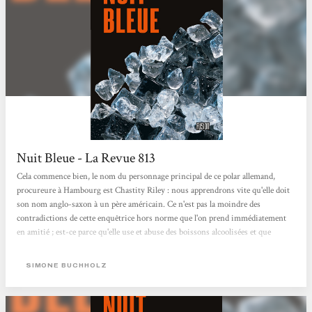
Nuit Bleue - La Revue 813
Cela commence bien, le nom du personnage principal de ce polar allemand,
procureure à Hambourg est Chastity Riley : nous apprendrons vite qu'elle doit
son nom anglo-saxon à un père américain. Ce n'est pas la moindre des
contradictions de cette enquêtrice hors norme que l'on prend immédiatement
en amitié ; est-ce parce qu'elle use et abuse des boissons alcoolisées et que
contrairement à bon nombre de tough guys de notre connaissance, elle a
vraiment la gueule de bois le lendemain matin ?Ou bien encore parce qu'elle
SIMONE BUCHHOLZ
vient d'être placardisée par excès d'intégrité ? Mais c'est peut-être...