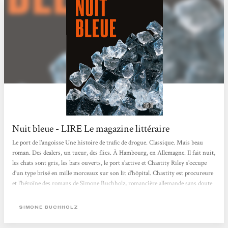
Nuit bleue - LIRE Le magazine littéraire
Le port de l'angoisse Une histoire de trafic de drogue. Classique. Mais beau
roman. Des dealers, un tueur, des flics. À Hambourg, en Allemagne. Il fait nuit,
les chats sont gris, les bars ouverts, le port s'active et Chastity Riley s'occupe
d'un type brisé en mille morceaux sur son lit d'hôpital. Chastity est procureure
et l'héroïne des romans de Simone Buchholz, romancière allemande sans doute
bibe­ronnée aux polars américains des années 1950, ceux qui racontent des
personnages et des décors davantage que des intrigues spectaculaires. Après
SIMONE BUCHHOLZ
Quartier rouge, en 2015, Nuit bleue est le second roman de Simone Buchholz...