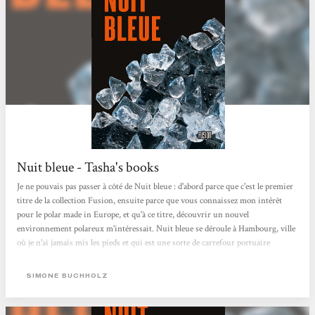
Nuit bleue - Tasha's books
Je ne pouvais pas passer à côté de Nuit bleue : d'abord parce que c'est le premier
titre de la collection Fusion, ensuite parce que vous connaissez mon intérêt
pour le polar made in Europe, et qu'à ce titre, découvrir un nouvel
environnement polareux m'intéressait. Nuit bleue se déroule à Hambourg, ville
où je n'ai jamais mis les pieds et qui est une sorte de carrefour portuaire
européen, à ce titre hautement criminogène. Et bon sang, Simone Buchholz
excelle dans les scènes portuaires, très loin des ambiances à la Simenon : là tout
SIMONE BUCHHOLZ
n'est que containers, dédale moderne...