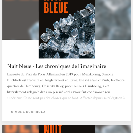
Nuit bleue - Les chroniques de l'imaginaire
Lauréate du Prix du Polar Allemand en 2019 pour Mexikoring, Simone
Buchholz est traduite en Angleterre et en Italie. Elle vit à Sankt Pauli, le célèbre
quartier de Hambourg. Chastity Riley, procureure à Hambourg, a été
littéralement reléguée dans un placard après avoir fait condamner son
supérieur. Ce ne sont pas des choses qui se font. Affectée depuis sa relégation à
la protection des personnes, elle fait la connaissance de Joe, qui a été envoyé à
l’hôpital dans un sale état après avoir été roué de coups par...
SIMONE BUCHHOLZ