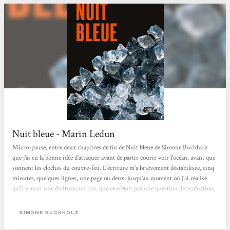
Nuit bleue - Marin Ledun
Micro-pause, entre deux chapitres de fin de Nuit bleue de Simone Buchholz
que j'ai eu la bonne idée d'attaquer avant de partir courir voir l'océan, avant que
sonnent les cloches du couvre-feu. L'écriture m'a brièvement déstabilisée, cinq
minutes, quelques lignes, une page ou deux, jusqu'au moment où j'ai réalisé
qu'il y avait une écriture, un ton, que ce n'était pas une question de traduction,
que c'était simplement original et génial. J'ai repris à zéro et impossible de le
lâcher depuis. Je me régale. Ce personnage de Chastity Riley est dément,
SIMONE BUCHHOLZ
quelque part entre le...