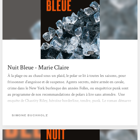
Nuit Bleue - Marie Claire
À la plage ou au chaud sous un plaid, le polar se lit à toutes les saisons, pour
frissonner d'angoisse et de suspense. Agents secrets, mère armée en cavale,
crime dans le New York burlesque des années Folles, ou enquêtrice punk sont
au programme de nos recommandations de polars à lire sans attendre. Une
enquête de Chastity Riley, héroïne borderline, tendre, punk. Le roman démarre
à Hambourg quand Chastity Riley, la narratrice, part à la campagne, "pour le
week end, n’importe quoi… une idée complètement débile…partir seule à la
SIMONE BUCHHOLZ
campagne, c’est comme...