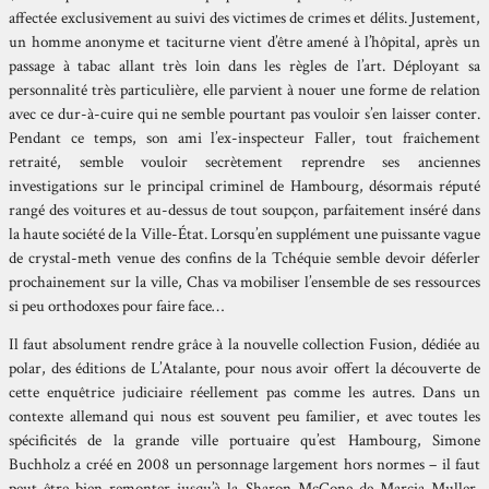
affectée exclusivement au suivi des victimes de crimes et délits. Justement,
un homme anonyme et taciturne vient d’être amené à l’hôpital, après un
passage à tabac allant très loin dans les règles de l’art. Déployant sa
personnalité très particulière, elle parvient à nouer une forme de relation
avec ce dur-à-cuire qui ne semble pourtant pas vouloir s’en laisser conter.
Pendant ce temps, son ami l’ex-inspecteur Faller, tout fraîchement
retraité, semble vouloir secrètement reprendre ses anciennes
investigations sur le principal criminel de Hambourg, désormais réputé
rangé des voitures et au-dessus de tout soupçon, parfaitement inséré dans
la haute société de la Ville-État. Lorsqu’en supplément une puissante vague
de crystal-meth venue des confins de la Tchéquie semble devoir déferler
prochainement sur la ville, Chas va mobiliser l’ensemble de ses ressources
si peu orthodoxes pour faire face…
Il faut absolument rendre grâce à la nouvelle collection Fusion, dédiée au
polar, des éditions de L’Atalante, pour nous avoir offert la découverte de
cette enquêtrice judiciaire réellement pas comme les autres. Dans un
contexte allemand qui nous est souvent peu familier, et avec toutes les
spécificités de la grande ville portuaire qu’est Hambourg, Simone
Buchholz a créé en 2008 un personnage largement hors normes – il faut
peut-être bien remonter jusqu’à la Sharon McCone de Marcia Muller,