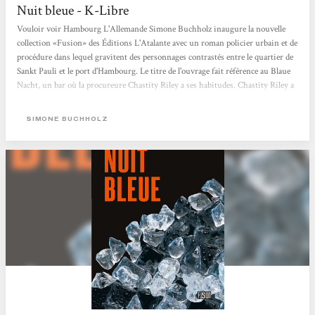
Nuit bleue - K-Libre
Vouloir voir Hambourg L'Allemande Simone Buchholz inaugure la nouvelle
collection «Fusion» des Éditions L'Atalante avec un roman policier urbain et de
procédure dans lequel gravitent des personnages contrastés entre le quartier de
Sankt Pauli et le port d'Hambourg. Le titre de l'ouvrage fait référence au Blaue
Nacht, un bar où la procureure Chastity Riley a ses habitudes. Chastity Riley a
un passé, comme tous les personnages du roman, qui va peu à peu se dévoiler,
principalement à travers des chapitres intercalaires où se succèdent leurs
SIMONE BUCHHOLZ
discours introspectifs qui commencent à l'été...