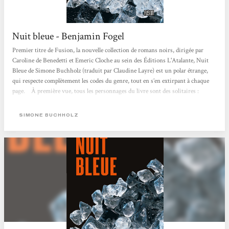
Nuit bleue - Benjamin Fogel
Premier titre de Fusion, la nouvelle collection de romans noirs, dirigée par
Caroline de Benedetti et Emeric Cloche au sein des Éditions L'Atalante, Nuit
Bleue de Simone Buchholz (traduit par Claudine Layre) est un polar étrange,
qui respecte complètement les codes du genre, tout en s’en extirpant à chaque
page. À première vue, tous les personnages du livre sont des solitaires :
Chastity Riley, l’heroïne, procureure placardisée pour avoir voulu faire tomber
son supérieur corrompu ; Faller Georg, commissaire à la retraite rongée par
SIMONE BUCHHOLZ
une affaire non classée ; Calabretta Vito, flic...