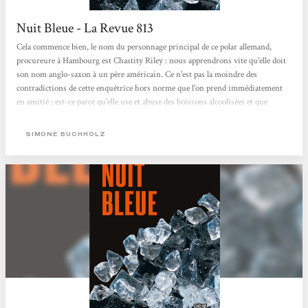
Nuit Bleue - La Revue 813
Cela commence bien, le nom du personnage principal de ce polar allemand,
procureure à Hambourg est Chastity Riley : nous apprendrons vite qu'elle doit
son nom anglo-saxon à un père américain. Ce n'est pas la moindre des
contradictions de cette enquêtrice hors norme que l'on prend immédiatement
en amitié ; est-ce parce qu'elle use et abuse des boissons alcoolisées et que
contrairement à bon nombre de tough guys de notre connaissance, elle a
vraiment la gueule de bois le lendemain matin ?Ou bien encore parce qu'elle
SIMONE BUCHHOLZ
vient d'être placardisée par excès d'intégrité ? Mais c'est peut-être...