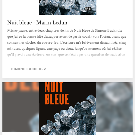
Nuit bleue - Marin Ledun
Micro-pause, entre deux chapitres de fin de Nuit bleue de Simone Buchholz
que j'ai eu la bonne idée d'attaquer avant de partir courir voir l'océan, avant que
sonnent les cloches du couvre-feu. L'écriture m'a brièvement déstabilisée, cinq
minutes, quelques lignes, une page ou deux, jusqu'au moment où j'ai réalisé
qu'il y avait une écriture, un ton, que ce n'était pas une question de traduction,
que c'était simplement original et génial. J'ai repris à zéro et impossible de le
lâcher depuis. Je me régale. Ce personnage de Chastity Riley est dément,
SIMONE BUCHHOLZ
quelque part entre le...