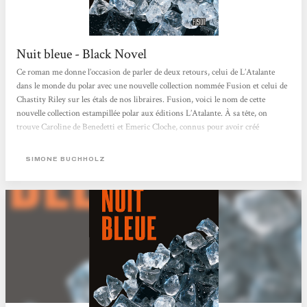
Nuit bleue - Black Novel
Ce roman me donne l’occasion de parler de deux retours, celui de L’Atalante
dans le monde du polar avec une nouvelle collection nommée Fusion et celui de
Chastity Riley sur les étals de nos libraires. Fusion, voici le nom de cette
nouvelle collection estampillée polar aux éditions L’Atalante. À sa tête, on
trouve Caroline de Benedetti et Emeric Cloche, connus pour avoir créé
l’association Fondu au noir depuis 2007, et éditeurs de l’excellente revue
trimestrielle L’indic, une véritable source de savoir du polar. Chastity Riley a
SIMONE BUCHHOLZ
fait une brève apparition en France, aux éditions...