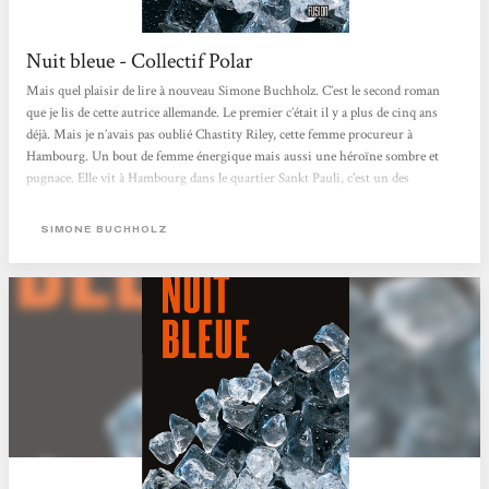
Nuit bleue - Collectif Polar
Mais quel plaisir de lire à nouveau Simone Buchholz. C’est le second roman
que je lis de cette autrice allemande. Le premier c’était il y a plus de cinq ans
déjà. Mais je n’avais pas oublié Chastity Riley, cette femme procureur à
Hambourg. Un bout de femme énergique mais aussi une héroïne sombre et
pugnace. Elle vit à Hambourg dans le quartier Sankt Pauli, c’est un des
quartiers de Hambourg en bord de l’Elbe qui abrite le port nord de Hambourg.
Le quartier de St. Pauli est particulièrement célèbre pour son quartier rouge
SIMONE BUCHHOLZ
autour de la rue Reeperbahn. C’est là que...