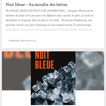
Nuit bleue - Au moulin des lettres
PLONGEZ DANS LES NUITS DE HAMBOURG... Changer d'horizon en
matière de polar n'est pas pour me déplaire mais quand, en plus, le style est
décoiffant et original, alors le plaisir est total... Direction Hambourg, son
quartier chaud, son port titanesque et son commissariat !Le personnage
principal est une procureure au doux nom de Chastity Riley. Chastity est
entourée d'une bande d'amis solide, dont un amant ex-taulard, avec lesquels elle
lève le coude à un rythme soutenu et quotidien. Entre 3 bières et 2 vodkas, elle
SIMONE BUCHHOLZ
essaye de comprendre qui est le mystérieux inconnu qui s'est fait salement
dérouiller au point de se retrouver à...