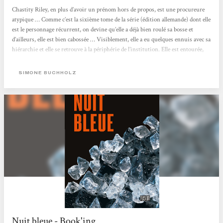
Chastity Riley, en plus d’avoir un prénom hors de propos, est une procureure
atypique … Comme c’est la sixième tome de la série (édition allemande) dont elle
est le personnage récurrent, on devine qu’elle a déjà bien roulé sa bosse et
d’ailleurs, elle est bien cabossée … Visiblement, elle a eu quelques ennuis avec sa
hiérarchie et elle se retrouve à la périphérie de l’institution. Elle est entourée,
du côté personne,l d’autres personnages, au passé parfois louche, border ou au
présent hiératique, qui sont ces béquilles...
SIMONE BUCHHOLZ
Nuit bleue - Book'ing