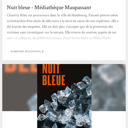
Nuit bleue - Médiathèque Maupassant
Chastity Riley est procureure dans la ville de Hambourg. Faisant preuve selon
sa hiérarchie d’un excès de zèle suite à la mise en cause de son supérieur, elle a
été écartée des enquêtes. Elle ne doit plus s’occuper que de la protection des
victimes sans investiguer sur le terrain. Elle trouve du soutien auprès de ses
amis et collègues, de préférence autour d’une bonne bière au Blaue Nacht.
Néanmoins, lorsque le cas d’un homme retrouvé à moitié mort avec un doigt
coupé se présente, elle comprend rapidement qu’il ne s’agit...
SIMONE BUCHHOLZ