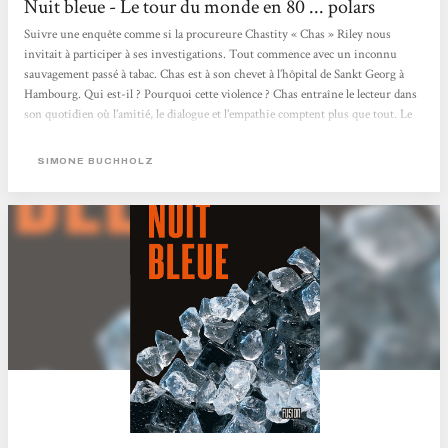
Nuit bleue - Le tour du monde en 80 ... polars
Suivre une enquête comme si la procureure Chastity « Chas » Riley nous
invitait à participer à ses investigations. Tout commence avec un inconnu
sauvagement passé à tabac. Chas est à son chevet à l’hôpital de Sankt Georg à
Hambourg. Qui est-il ? Pourquoi cette violence ? Chas entraîne le lecteur dans
son quotidien où l’amitié, le dialogue et l’empathie comptent plus que tout. Le
fait qu’elle soit narratrice, avec son franc-parler et qu’elle prenne le lecteur à
témoin renforce l’impression d’être admis dans le cercle de...
SIMONE BUCHHOLZ