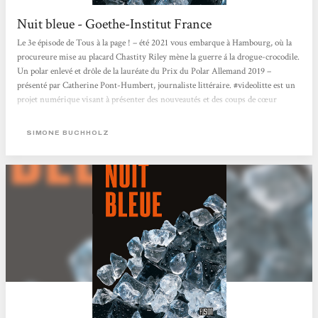
Nuit bleue - Goethe-Institut France
Le 3e épisode de Tous à la page ! – été 2021 vous embarque à Hambourg, où la
procureure mise au placard Chastity Riley mène la guerre á la drogue-crocodile.
Un polar enlevé et drôle de la lauréate du Prix du Polar Allemand 2019 –
présenté par Catherine Pont-Humbert, journaliste littéraire. #videolitte est un
projet numérique visant à présenter des nouveautés et des coups de cœur
littéraires. Des auteur·e·s ou des expert·e·s en littérature présentent de
nouveaux livres dans une vidéo à travers...
SIMONE BUCHHOLZ