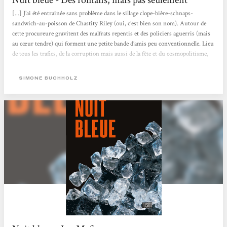
[...] J’ai été entraînée sans problème dans le sillage clope-bière-schnaps-
sandwich-au-poisson de Chastity Riley (oui, c’est bien son nom). Autour de
cette procureure gravitent des malfrats repentis et des policiers aguerris (mais
au cœur tendre) qui forment une petite bande d’amis peu conventionnelle. Lieu
de tous les trafics, de la corruption mais aussi de la fête et du cosmopolitisme,
Hambourg est un personnage à elle toute seule. Aussi fascinante que poisseuse,
la ville donne un cachet indéniable à ce roman très efficace. Chastity Riley
SIMONE BUCHHOLZ
répond quant à elle aux codes du genre...