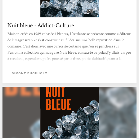
Nuit bleue - Addict-Culture
Maison créée en 1989 et basée à Nantes, L’Atalante se présente comme « éditeur
de l’imaginaire » et s’est construit au fil des ans une belle réputation dans le
domaine. C’est donc avec une curiosité certaine que l’on se penchera sur
Fusion, la collection qu’inaugure Nuit bleue, consacrée au polar.J’y allais un peu
à reculons, cependant, guère poussé par le titre, plutôt dubitatif quant à la
couverture et peu excité par l’idée même d’un polar allemand, l’image de Derrick
s’imposant à mon esprit...
SIMONE BUCHHOLZ