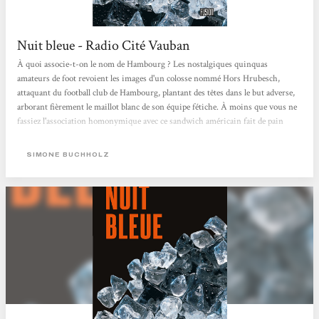
Nuit bleue - Radio Cité Vauban
À quoi associe-t-on le nom de Hambourg ? Les nostalgiques quinquas
amateurs de foot revoient les images d'un colosse nommé Hors Hrubesch,
attaquant du football club de Hambourg, plantant des têtes dans le but adverse,
arborant fièrement le maillot blanc de son équipe fétiche. À moins que vous ne
fassiez l'association homonymique avec ce sandwich américain fait de pain
tendre, de steak et assaisonné de sauce ketchup, quasi-homonymie non fortuite
car le mot hamburger a bien une étymologie germanique. Mais Hambourg est
SIMONE BUCHHOLZ
avant tout un des plus grands ports européens, avec son économie et sa "faune"
que connaît...