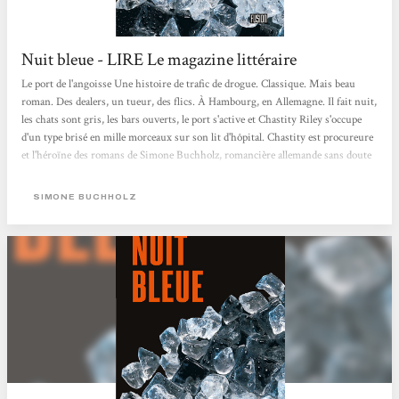
Nuit bleue - LIRE Le magazine littéraire
Le port de l'angoisse Une histoire de trafic de drogue. Classique. Mais beau
roman. Des dealers, un tueur, des flics. À Hambourg, en Allemagne. Il fait nuit,
les chats sont gris, les bars ouverts, le port s'active et Chastity Riley s'occupe
d'un type brisé en mille morceaux sur son lit d'hôpital. Chastity est procureure
et l'héroïne des romans de Simone Buchholz, romancière allemande sans doute
bibe­ronnée aux polars américains des années 1950, ceux qui racontent des
personnages et des décors davantage que des intrigues spectaculaires. Après
SIMONE BUCHHOLZ
Quartier rouge, en 2015, Nuit bleue est le second roman de Simone Buchholz...