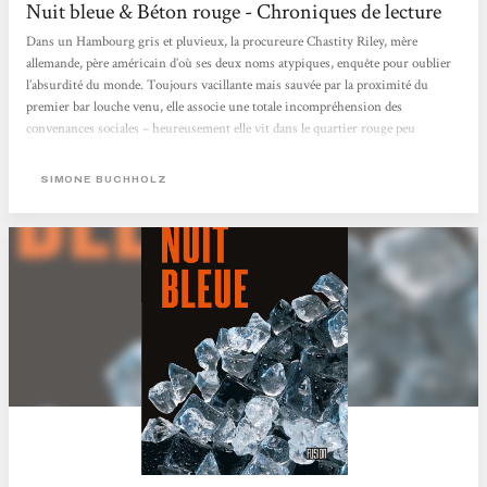
Nuit bleue & Béton rouge - Chroniques de lecture
Dans un Hambourg gris et pluvieux, la procureure Chastity Riley, mère
allemande, père américain d’où ses deux noms atypiques, enquête pour oublier
l’absurdité du monde. Toujours vacillante mais sauvée par la proximité du
premier bar louche venu, elle associe une totale incompréhension des
convenances sociales – heureusement elle vit dans le quartier rouge peu
susceptible d’être ne serait-ce que légèrement embourgeoisé* – à une
perspicacité teintée d’empathie plus handicapante qu’autre chose. À ce cocktail,
SIMONE BUCHHOLZ
s’ajoute une ténacité...