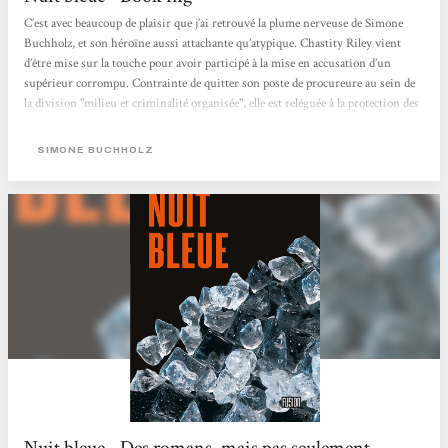
C’est avec beaucoup de plaisir que j’ai retrouvé la plume nerveuse de Simone
Buchholz, et son héroïne aussi attachante qu’atypique. Chastity Riley vient
d’être mise sur la touche pour avoir participé à la mise en accusation d’un
supérieur corrompu. Contrainte de quitter son poste de procureure au sein de
la division "milieu et criminalité organisée", elle est reléguée à la protection des
témoins. C’est ainsi qu’elle se retrouve au chevet d’un mystérieux Joe,
hospitalisé suite à un tabassage qui l’a sérieusement amoché....
SIMONE BUCHHOLZ
Nuit bleue - Des romans, mais pas seulement