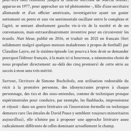
apparue en 1977, pour approcher un tel phénomène -, fille d’une secrétaire
allemande et d’un officier américain, investigatrice ayant un gosier
nettement en pente et une vie sentimentale oscillant entre le complexe et
l’agité, se sentant absolument gauche vis-à-vis de la société et de ses
convenances, mais extraordinairement inventive pour en circonvenir les
écueils.
Nuit bleue
, publié en 2016, et traduit en 2021 en français (fort
solidement malgré quelques menues maladresses à propos de football) par
Claudine Layre, est le sixième épisode (on pourra à bon droit se demander
pourquoi l’éditeur français, à la main ici si heureuse, a néanmoins choisi de
nous propulser directement au-delà des cinq premiers) de cette série au
succès à mon sens très mérité.
Surtout, l’écriture de Simone Buchcholz, son utilisation redoutable du
récit à la première personne, des idiosyncrasies propres à chaque
personnage, des tics et des sous-entendus, comme de techniques presque
expérimentales pour conduire, par exemple, les flashbacks, impressionne
et réjouit : dans un genre littéraire où l’innovation formelle ou technique
demeure rare (les émules de David Peace y semblent toujours minoritaires
aujourd’hui), elle n’hésite pas à proposer une approche littéraire assez
radicalement différente de celles dominant actuellement le champ.