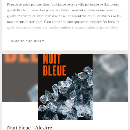
Rien de tel pour plonger dans l’ambiance de cette ville portuaire de Hambourg
que de lire Nuit bleue. Les polars se révèlent souvent comme les meilleurs
guides touristiques. Inutile de dire qu’ici ne seront visités ni les musées ni les
monuments historiques. C’est autour du port que seront explorés les bars, les
quais avec ses entrepôts, ses ruelles sombres et sa population disparate. On y
croisera un autrichien, des albanais, des habitants originaires du Portugal et
d’Italie, naturalisés ou non, plus quelques allemands de souche. Un peu plus
SIMONE BUCHHOLZ
loin, de l’autre côté de la frontière avec la Tchéquie,...
Nuit bleue - Aleslire