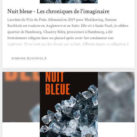
Nuit bleue - Les chroniques de l'imaginaire
Lauréate du Prix du Polar Allemand en 2019 pour Mexikoring, Simone
Buchholz est traduite en Angleterre et en Italie. Elle vit à Sankt Pauli, le célèbre
quartier de Hambourg. Chastity Riley, procureure à Hambourg, a été
littéralement reléguée dans un placard après avoir fait condamner son
supérieur. Ce ne sont pas des choses qui se font. Affectée depuis sa relégation à
la protection des personnes, elle fait la connaissance de Joe, qui a été envoyé à
l’hôpital dans un sale état après avoir été roué de coups par...
SIMONE BUCHHOLZ