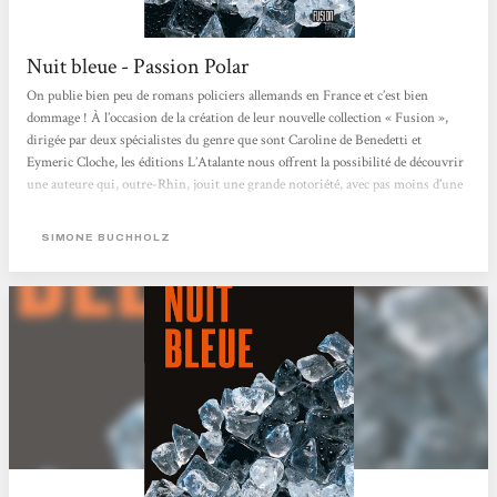
Nuit bleue - Passion Polar
On publie bien peu de romans policiers allemands en France et c’est bien
dommage ! À l’occasion de la création de leur nouvelle collection « Fusion »,
dirigée par deux spécialistes du genre que sont Caroline de Benedetti et
Eymeric Cloche, les éditions L’Atalante nous offrent la possibilité de découvrir
une auteure qui, outre-Rhin, jouit une grande notoriété, avec pas moins d’une
dizaine de titres déjà parus. Chastity Riley. Un nom qui claque comme celui
d’une actrice de cinéma, qui trouve son origine dans le fait qu’elle est la fille
SIMONE BUCHHOLZ
d’une mère...