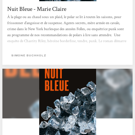
Nuit Bleue - Marie Claire
À la plage ou au chaud sous un plaid, le polar se lit à toutes les saisons, pour
frissonner d'angoisse et de suspense. Agents secrets, mère armée en cavale,
crime dans le New York burlesque des années Folles, ou enquêtrice punk sont
au programme de nos recommandations de polars à lire sans attendre. Une
enquête de Chastity Riley, héroïne borderline, tendre, punk. Le roman démarre
à Hambourg quand Chastity Riley, la narratrice, part à la campagne, "pour le
week end, n’importe quoi… une idée complètement débile…partir seule à la
SIMONE BUCHHOLZ
campagne, c’est comme...