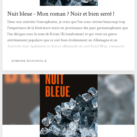
Nuit bleue - Mon roman ? Noir et bien serré !
Dans nos contrées francophones, je crois que l'on sous-estime beaucoup trop
l'importance de la littérature noire en provenance des pays germanophones que
l'on désigne sous le nom de Krimi (Krimalroman) et qui reste un genre
extrêmement populaire que ce soit bien évidemment en Allemagne et en
Autriche mais également en Suisse-allemande où seul Sunil Man, romancier
zurichois, a bénéficié d'une traduction en français avec son détective Vijay
Kumar qui se débat entre ses origines indiennes et sa nationalité helvétique. En
SIMONE BUCHHOLZ
France, on constate le même phénomène où les traductions...