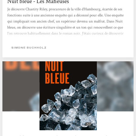
Nuit bleue - Les Mafieuses
Je découvre Chastity Riley, procureure de la ville d’Hambourg, écartée de ses
fonctions suite à une ancienne enquête qui a déconné pour elle. Une enquête
qui impliquait son ancien chef, un supérieur devenu un malfrat. Dans Nuit
bleue, on découvre une écriture singulière et un ton qui renouvellent ce que
l’on retrouve habituellement dans le roman noir. J’étais curieux de découvrir
cette autrice dans la collection Fusion chez l’Atalante. Le récit ne s’essouffle pas
et c’est le genre de polar épuré que je trouve prenant. L’autrice envoie de...
SIMONE BUCHHOLZ