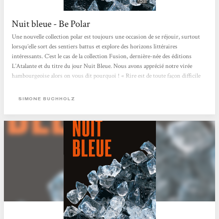
Nuit bleue - Be Polar
Une nouvelle collection polar est toujours une occasion de se réjouir, surtout
lorsqu’elle sort des sentiers battus et explore des horizons littéraires
intéressants. C’est le cas de la collection Fusion, dernière-née des éditions
L’Atalante et du titre du jour Nuit Bleue. Nous avons apprécié notre virée
hambourgeoise alors on vous dit pourquoi ! « Rire est de toute façon difficile
dans une cité portuaire d’Allemagne du Nord, quand mars est tout fripé. » Pour
la ville de Hambourg, personnage à part entière de ce polar gris et parfois
SIMONE BUCHHOLZ
pluvieux....