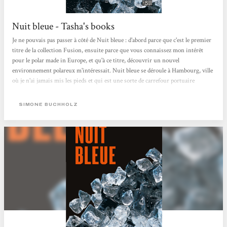
Nuit bleue - Tasha's books
Je ne pouvais pas passer à côté de Nuit bleue : d'abord parce que c'est le premier
titre de la collection Fusion, ensuite parce que vous connaissez mon intérêt
pour le polar made in Europe, et qu'à ce titre, découvrir un nouvel
environnement polareux m'intéressait. Nuit bleue se déroule à Hambourg, ville
où je n'ai jamais mis les pieds et qui est une sorte de carrefour portuaire
européen, à ce titre hautement criminogène. Et bon sang, Simone Buchholz
excelle dans les scènes portuaires, très loin des ambiances à la Simenon : là tout
SIMONE BUCHHOLZ
n'est que containers, dédale moderne...