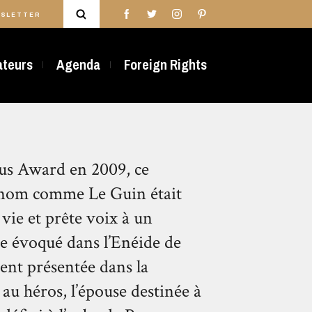
SLETTER
rateurs
Agenda
Foreign Rights
s Award en 2009, ce
 nom comme Le Guin était
 vie et prête voix à un
ne évoqué dans l’Enéide de
ment présentée dans la
u héros, l’épouse destinée à