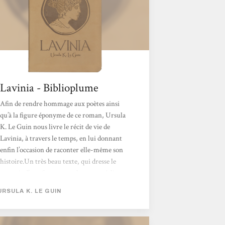
Lavinia - Biblioplume
Afin de rendre hommage aux poètes ainsi
qu’à la figure éponyme de ce roman, Ursula
K. Le Guin nous livre le récit de vie de
Lavinia, à travers le temps, en lui donnant
enfin l’occasion de raconter elle-même son
histoire.Un très beau texte, qui dresse le
portrait d’une femme touchante et réaliste,
qu’on prend de plus en plus plaisir à suivre, à
URSULA K. LE GUIN
mesure qu’on l’observe se battre pour ses
convictions et pour ce qui lui est cher.
Malgré une position sociale, pas toujours