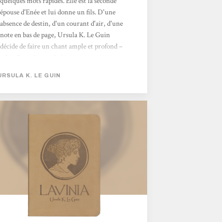
quelques mots rapides. Elle est la seconde
épouse d'Enée et lui donne un fils. D'une
absence de destin, d'un courant d'air, d'une
note en bas de page, Ursula K. Le Guin
décide de faire un chant ample et profond –
celui d'une femme habitée par ses visions et
sa relation avec les dieux et la nature.En
URSULA K. LE GUIN
rencontrant Lavinia c'est tout une époque et
une région que l'on découvre, ses usages, ses
croyances, ses guerres, son régime politique
et religieux.Une fois de plus j'ai adoré lire la
plume puissante et vibrante d'Ursula K. Le
Guin !Elle m'a totalement immergée dans
les...