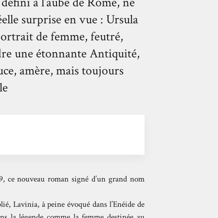
défini à l’aube de Rome, ne
lle surprise en vue : Ursula
ortrait de femme, feutré,
dre une étonnante Antiquité,
ouce, amère, mais toujours
le
, ce nouveau roman signé d’un grand nom
blié, Lavinia, à peine évoqué dans l’Enéide de
dans la légende comme la femme destinée au