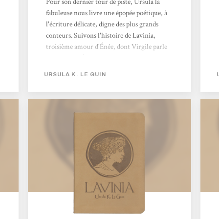
Pour son dernier tour de piste, Ursula la
fabuleuse nous livre une épopée poétique, à
l'écriture délicate, digne des plus grands
conteurs. Suivons l'histoire de Lavinia,
troisième amour d'Énée, dont Virgile parle
si peu dans l'Énéide. L'histoire d'une reine en
devenir, une reine juste et digne dont le
URSULA K. LE GUIN
destin sera révélé par Virgile lui-même, son
cher poète/oracle. Ce bijou se lit comme on
mangerait une cuillère de miel, au calme et
en prenant son temps. Divin !