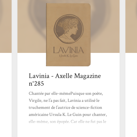
Lavinia - Axelle Magazine
n°285
Chantée par elle-mêmePuisque son poète,
Virgile, ne l’a pas fait, Lavinia a utilisé le
truchement de l’autrice de science-fiction
américaine Ursula K. Le Guin pour chanter,
elle-même, son épopée. Car elle ne fut pas le
personnage furtif de l’obscure femme d’Énée,
non. Elle menait ses propres combats auprès