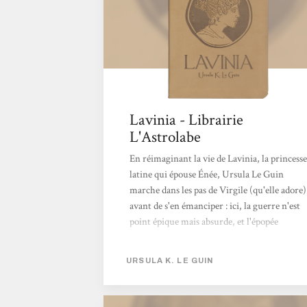
Lavinia - Librairie
L'Astrolabe
En réimaginant la vie de Lavinia, la princesse
latine qui épouse Énée, Ursula Le Guin
marche dans les pas de Virgile (qu'elle adore)
avant de s'en émanciper : ici, la guerre n'est
point épique mais absurde, et l'épopée
devient intime, sensible, pacifiste. Ultime
roman de l'autrice, Lavinia n'est pas l'un de
URSULA K. LE GUIN
ses plus connus, mais, disons-le tout court, il
s'agit de l'un de ses meilleurs. Entre mythe et
réalité, elle tisse une histoire puissante,