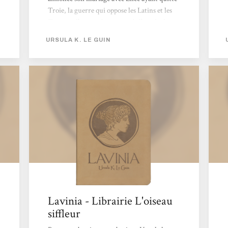
Troie, la guerre qui oppose les Latins et les
Troyens, l’accomplissement de l’oracle, la
naissance de Silvius, la mort d’Énée, un autre
URSULA K. LE GUIN
oracle… Il faut préciser que l’oracle, c’est la
parole du poète, Virgile, ayant vécu bien
longtemps après cette période, parole
entendue par Lavinia qui sait qu’existant...
Lavinia - Librairie L'oiseau
siffleur