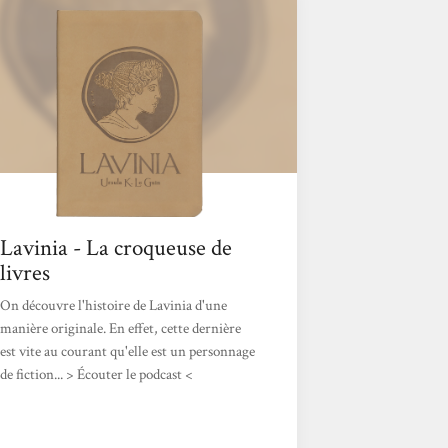
évidente à tenir, elle ne se laisse pas
démonter et fait montre d’une certaine
intelligence...
Lavinia - La croqueuse de
livres
On découvre l'histoire de Lavinia d'une
manière originale. En effet, cette dernière
est vite au courant qu'elle est un personnage
de fiction... > Écouter le podcast <