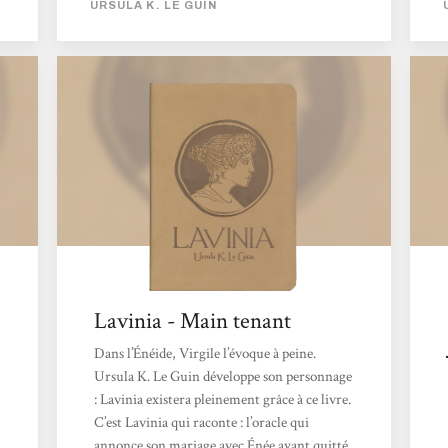
URSULA K. LE GUIN
des dieux de la forêt : contre la mort et la
maladie, contre la folie de sa mère, contre les
lois régentant les unions des princesses et
pour choisir elle-même chaque ligne de son
destin, y compris son compagnon Énée – le
survivant troyen qui a jeté...
Lavinia - Main tenant
Dans l’Énéide, Virgile l’évoque à peine.
Ursula K. Le Guin développe son personnage
: Lavinia existera pleinement grâce à ce livre.
C’est Lavinia qui raconte : l’oracle qui
annonce son mariage avec Énée ayant quitté