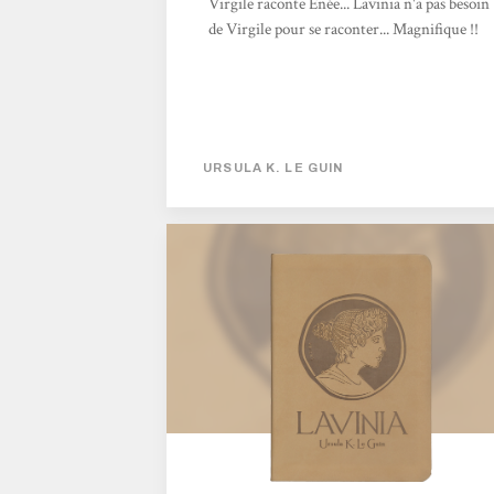
Virgile raconte Énée... Lavinia n'a pas besoin
de Virgile pour se raconter... Magnifique !!
URSULA K. LE GUIN