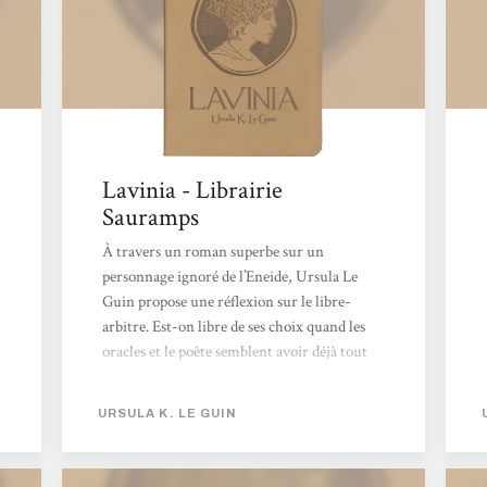
Lavinia - Librairie
Sauramps
À travers un roman superbe sur un
personnage ignoré de l’Eneide, Ursula Le
Guin propose une réflexion sur le libre-
arbitre. Est-on libre de ses choix quand les
oracles et le poète semblent avoir déjà tout
prévu pour vous ? Marie-Agnès
URSULA K. LE GUIN