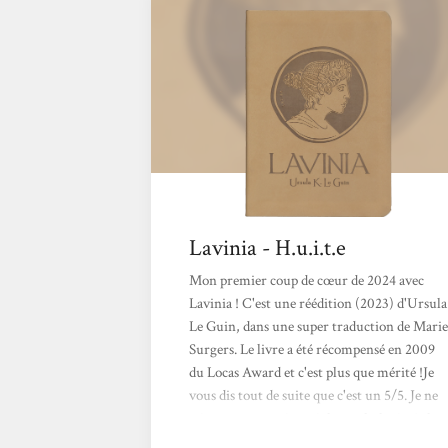
subtile, humaine dans une langue superbe,
très bien traduite en français. A mettre dans
toutes les bibliothèques, près des
Dépossédés...
Lavinia - H.u.i.t.e
Mon premier coup de cœur de 2024 avec
Lavinia ! C'est une réédition (2023) d'Ursula
Le Guin, dans une super traduction de Marie
Surgers. Le livre a été récompensé en 2009
du Locas Award et c'est plus que mérité !Je
vous dis tout de suite que c'est un 5/5. Je ne
sais pas vous, mais moi, la mythologie, je la
connais surtout du côté des Grecs, des