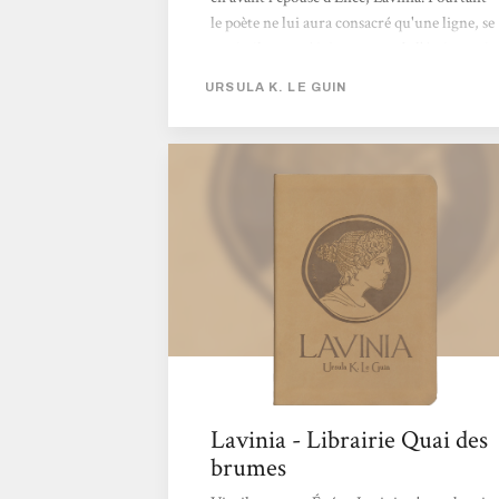
le poète ne lui aura consacré qu'une ligne, se
serait-il trompé ? Au travers de l'écriture si
caractéristique de l'autrice, nous voilà
URSULA K. LE GUIN
plongés dans cette époque qui croise l'épique,
dans un royaume aux changements
constant. Pris entre les Guerre, les Dieux et
les Oracles, se forge le destin d'une femme.
L'autrice avec son talent arrive d'emblée à
nous faire...
Lavinia - Librairie Quai des
brumes