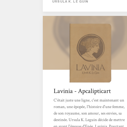
URSULA K. LE GUIN
batailles, des prises de tête entre les dieux
divers et variés. Alors quand on se place du
côté des Latins en Italie, que les dieux sont
restés loin derrière avec l'Énéide et la Guerre
de Troie, on a quelque chose avec une autre...
Lavinia - Apcalipticart
C'était juste une ligne, c'est maintenant un
roman, une épopée, l'histoire d'une femme,
de son royaume, son amour, ses envies, sa
destinée. Ursula K. Leguin décide de mettre
en avant l'épouse d'Enée, Lavinia. Pourtant