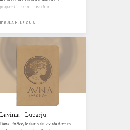
propose à la fois une réécriture
mythologique et une méditation sur la
création littéraire, tout en interrogeant la
URSULA K. LE GUIN
place de la femme dans la tradition classique.
Frappée par l’inconsistance du personnage de
Lavinia, la fiancée latine pour laquelle les
Troyens et les Rutules s’affrontent pourtant
dans les six derniers chants de l’Énéide, Le
Guin s’empare de cette figure à peine
esquissée...
Lavinia - Luparju
Dans l'Enéide, le destin de Lavinia tient en