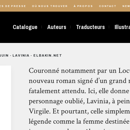
ES DE PRESSE
OÙ NOUS TROUVER
À PROPOS
CONTACT
NEW
Catalogue
Auteurs
Traducteurs
Illust
GUIN - LAVINIA - ELBAKIN.NET
Couronné notamment par un Locu
nouveau roman signé d’un grand
fatalement attendu. Ici, elle donne
personnage oublié, Lavinia, à pei
Virgile. Et pourtant, celle simple
légende comme la femme destinée a