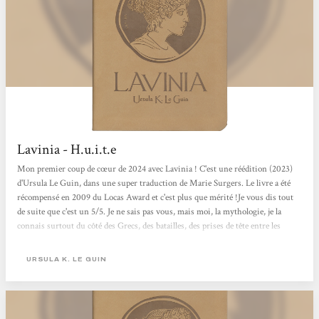
Lavinia - H.u.i.t.e
Mon premier coup de cœur de 2024 avec Lavinia ! C'est une réédition (2023)
d'Ursula Le Guin, dans une super traduction de Marie Surgers. Le livre a été
récompensé en 2009 du Locas Award et c'est plus que mérité !Je vous dis tout
de suite que c'est un 5/5. Je ne sais pas vous, mais moi, la mythologie, je la
connais surtout du côté des Grecs, des batailles, des prises de tête entre les
dieux divers et variés. Alors quand on se place du côté des Latins en Italie, que
les dieux sont restés loin derrière avec l'Énéide et la Guerre de Troie, on a
URSULA K. LE GUIN
quelque chose avec une autre...