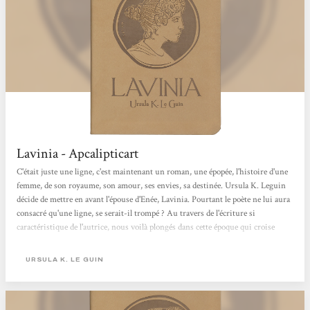
Lavinia - Apcalipticart
C'était juste une ligne, c'est maintenant un roman, une épopée, l'histoire d'une
femme, de son royaume, son amour, ses envies, sa destinée. Ursula K. Leguin
décide de mettre en avant l'épouse d'Enée, Lavinia. Pourtant le poète ne lui aura
consacré qu'une ligne, se serait-il trompé ? Au travers de l'écriture si
caractéristique de l'autrice, nous voilà plongés dans cette époque qui croise
l'épique, dans un royaume aux changements constant. Pris entre les Guerre, les
Dieux et les Oracles, se forge le destin d'une femme. L'autrice avec son talent
URSULA K. LE GUIN
arrive d'emblée à nous faire...