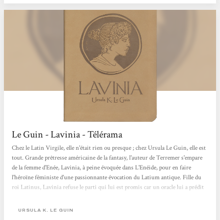
Le Guin - Lavinia - Télérama
Chez le Latin Virgile, elle n'était rien ou presque ; chez Ursula Le Guin, elle est
tout. Grande prêtresse américaine de la fantasy, l'auteur de Terremer s'empare
de la femme d'Enée, Lavinia, à peine évoquée dans L'Enéide, pour en faire
l'héroïne féministe d'une passionnante évocation du Latium antique. Fille du
roi Latinus, Lavinia refuse le parti qui lui est promis car un oracle lui a prédit
qu'elle épouserait un étranger. Elle sait qu'ainsi elle provoquera la guerre mais
ira jusqu'au bout... On retrouve ici les thèmes qui depuis cinquante ans
URSULA K. LE GUIN
parcourent...