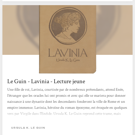
Le Guin - Lavinia - Lecture jeune
Une fille de roi, Lavinia, courtisée par de nombreux prétendants, attend Enée,
l'étranger que les oracles lui ont promis et avec qui elle se mariera pour donner
naissance à une dynastie dont les descendants fonderont la ville de Rome et un
empire immense. Lavinia, héroïne du roman éponyme, est évoquée en quelques
vers par Virgile dans l'Enéide. Ursula K. Le Guin reprend cette trame, mais
renverse le point de vue en donnant la parole à cette jeune femme qui devient la
narratrice : "C'est mon poète qui m'a rendu réelle [...], qui m'a donné la capacité
URSULA K. LE GUIN
de me souvenir de ma vie, de...