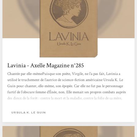
Lavinia - Axelle Magazine n°285
Chantée par elle-mêmePuisque son poète, Virgile, ne l’a pas fait, Lavinia a
utilisé le truchement de l’autrice de science-fiction américaine Ursula K. Le
Guin pour chanter, elle-même, son épopée. Car elle ne fut pas le personnage
furtif de l’obscure femme d’Énée, non. Elle menait ses propres combats auprès
des dieux de la forêt : contre la mort et la maladie, contre la folie de sa mère,
contre les lois régentant les unions des princesses et pour choisir elle-même
chaque ligne de son destin, y compris son compagnon Énée – le survivant
URSULA K. LE GUIN
troyen qui a jeté...