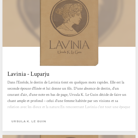
Lavinia - Luparju
Dans l'Enéide, le destin de Lavinia tient en quelques mots rapides. Elle est la
seconde épouse d'Enée et lui donne un fils. D'une absence de destin, d'un
courant d'air, d'une note en bas de page, Ursula K. Le Guin décide de faire un
chant ample et profond – celui d'une femme habitée par ses visions et sa
relation avec les dieux et la nature.En rencontrant Lavinia c'est tout une époque
et une région que l'on découvre, ses usages, ses croyances, ses guerres, son
régime politique et religieux.Une fois de plus j'ai adoré lire la plume puissante
URSULA K. LE GUIN
et vibrante d'Ursula K. Le Guin !Elle m'a totalement immergée dans les...