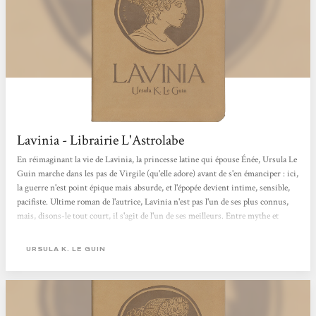
Lavinia - Librairie L'Astrolabe
En réimaginant la vie de Lavinia, la princesse latine qui épouse Énée, Ursula Le
Guin marche dans les pas de Virgile (qu'elle adore) avant de s'en émanciper : ici,
la guerre n'est point épique mais absurde, et l'épopée devient intime, sensible,
pacifiste. Ultime roman de l'autrice, Lavinia n'est pas l'un de ses plus connus,
mais, disons-le tout court, il s'agit de l'un de ses meilleurs. Entre mythe et
réalité, elle tisse une histoire puissante, subtile, humaine dans une langue
superbe, très bien traduite en français. A mettre dans toutes les bibliothèques,
URSULA K. LE GUIN
près des Dépossédés...