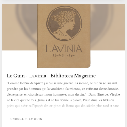
Le Guin - Lavinia - Biblioteca Magazine
"Comme Hélène de Sparte j'ai causé une guerre. La sienne, ce fut en se laissant
prendre par les hommes qui la voulaient ; la mienne, en refusant d'être donnée,
d'être prise, en choisissant mon homme et mon destin." Dans l'Enéide, Virgile
ne la cite qu'une fois. Jamais il ne lui donne la parole. Prise dans les filets du
poète qui n'écrira l'épopée des origines de Rome que des siècles plus tard et sans
avoir le temps de l'achever avant sa mort, Lavinia transforme sa condition en
destin. De ce qui sera écrit elle fait une vie de son choix. Traduit de
URSULA K. LE GUIN
l'américain,...