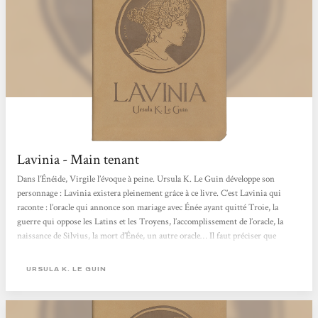
Lavinia - Main tenant
Dans l’Énéide, Virgile l’évoque à peine. Ursula K. Le Guin développe son
personnage : Lavinia existera pleinement grâce à ce livre. C’est Lavinia qui
raconte : l’oracle qui annonce son mariage avec Énée ayant quitté Troie, la
guerre qui oppose les Latins et les Troyens, l’accomplissement de l’oracle, la
naissance de Silvius, la mort d’Énée, un autre oracle… Il faut préciser que
l’oracle, c’est la parole du poète, Virgile, ayant vécu bien longtemps après cette
période, parole entendue par Lavinia qui sait qu’existant...
URSULA K. LE GUIN