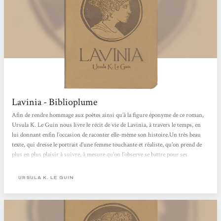
Lavinia - Biblioplume
Afin de rendre hommage aux poètes ainsi qu’à la figure éponyme de ce roman,
Ursula K. Le Guin nous livre le récit de vie de Lavinia, à travers le temps, en
lui donnant enfin l’occasion de raconter elle-même son histoire.Un très beau
texte, qui dresse le portrait d’une femme touchante et réaliste, qu’on prend de
plus en plus plaisir à suivre, à mesure qu’on l’observe se battre pour ses
convictions et pour ce qui lui est cher. Malgré une position sociale, pas
toujours évidente à tenir, elle ne se laisse pas démonter et fait montre d’une
URSULA K. LE GUIN
certaine intelligence...