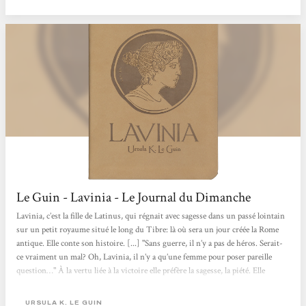
romancière Ursula K. Le Guin a choisi...
Le Guin - Lavinia - Le Journal du Dimanche
Lavinia, c’est la fille de Latinus, qui régnait avec sagesse dans un passé lointain
sur un petit royaume situé le long du Tibre: là où sera un jour créée la Rome
antique. Elle conte son histoire. [...] "Sans guerre, il n’y a pas de héros. Serait-
ce vraiment un mal? Oh, Lavinia, il n’y a qu’une femme pour poser pareille
question…" À la vertu liée à la victoire elle préfère la sagesse, la piété. Elle
accepte son destin, mais tient à sa liberté. Depuis cinquante ans, Ursula Le
Guin délivre des messages profondément...
URSULA K. LE GUIN