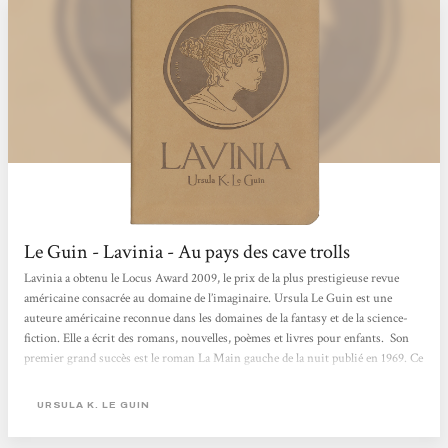
Le Guin - Lavinia - Au pays des cave trolls
Lavinia a obtenu le Locus Award 2009, le prix de la plus prestigieuse revue
américaine consacrée au domaine de l’imaginaire. Ursula Le Guin est une
auteure américaine reconnue dans les domaines de la fantasy et de la science-
fiction. Elle a écrit des romans, nouvelles, poèmes et livres pour enfants. Son
premier grand succès est le roman La Main gauche de la nuit publié en 1969. Ce
roman sera récompensé par les prix Nebula en 1969, puis Hugo en 1970. Parmi
ses romans, on peut citer le cycle de l’Ekumen et le cycle de Terremer. Lavinia
URSULA K. LE GUIN
est un roman indépendant né de la passion de l’auteure...