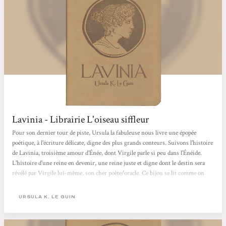
Lavinia - Librairie L'oiseau siffleur
Pour son dernier tour de piste, Ursula la fabuleuse nous livre une épopée
poétique, à l'écriture délicate, digne des plus grands conteurs. Suivons l'histoire
de Lavinia, troisième amour d'Énée, dont Virgile parle si peu dans l'Énéide.
L'histoire d'une reine en devenir, une reine juste et digne dont le destin sera
révélé par Virgile lui-même, son cher poète/oracle. Ce bijou se lit comme on
mangerait une cuillère de miel, au calme et en prenant son temps. Divin !
URSULA K. LE GUIN