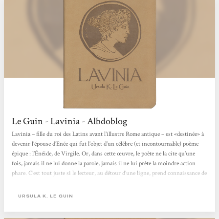
Le Guin - Lavinia - Albdoblog
Lavinia – fille du roi des Latins avant l’illustre Rome antique – est «destinée» à
devenir l’épouse d’Enée qui fut l’objet d’un célèbre (et incontournable) poème
épique : l’Énéide, de Virgile. Or, dans cette œuvre, le poète ne la cite qu’une
fois, jamais il ne lui donne la parole, jamais il ne lui prête la moindre action
phare. C’est tout juste si le lecteur, au détour d’une ligne, prend connaissance de
son existence et de son futur rôle. Elle est en fait une simple figurante. Dans
le roman...
URSULA K. LE GUIN