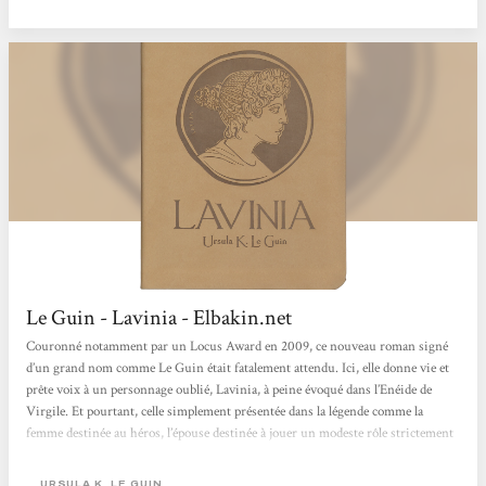
Le Guin - Lavinia - Elbakin.net
Couronné notamment par un Locus Award en 2009, ce nouveau roman signé
d’un grand nom comme Le Guin était fatalement attendu. Ici, elle donne vie et
prête voix à un personnage oublié, Lavinia, à peine évoqué dans l’Enéide de
Virgile. Et pourtant, celle simplement présentée dans la légende comme la
femme destinée au héros, l’épouse destinée à jouer un modeste rôle strictement
défini à l’aube de Rome, ne manque pas d’épaisseur… Pas de réelle surprise en
vue : Ursula K. Le Guin nous livre là...
URSULA K. LE GUIN