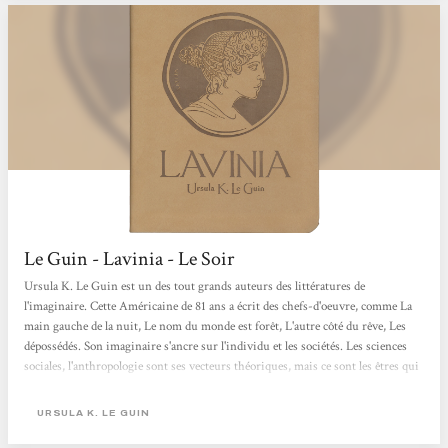
Le Guin - Lavinia - Le Soir
Ursula K. Le Guin est un des tout grands auteurs des littératures de
l'imaginaire. Cette Américaine de 81 ans a écrit des chefs-d'oeuvre, comme La
main gauche de la nuit, Le nom du monde est forêt, L'autre côté du rêve, Les
dépossédés. Son imaginaire s'ancre sur l'individu et les sociétés. Les sciences
sociales, l'anthropologie sont ses vecteurs théoriques, mais ce sont les êtres qui
la concernent. Et elle n'a pas son pareil pour mettre en scène des personnages,
humains ou extraterrestres d'ailleurs, et des mondes qui sont à ce point
URSULA K. LE GUIN
crédibles qu'on se croirait dans un roman...