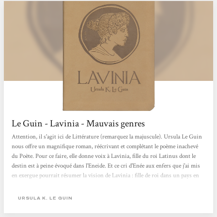
Le Guin - Lavinia - Mauvais genres
Attention, il s'agit ici de Littérature (remarquez la majuscule). Ursula Le Guin
nous offre un magnifique roman, réécrivant et complétant le poème inachevé
du Poète. Pour ce faire, elle donne voix à Lavinia, fille du roi Latinus dont le
destin est à peine évoqué dans l'Eneide. Et ce cri d'Enée aux enfers que j'ai mis
en exergue pourrait résumer la vision de Lavinia : fille de roi dans un pays en
paix, sa vie et celle de son peuple sont bouleversées par l'arrivée des troyens. La
guerre est rendue inévitable par la personnalité des chefs de la région qui...
URSULA K. LE GUIN