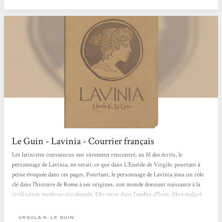
débarrassant...
Le Guin - Lavinia - Courrier français
Les latinistes convaincus ont sûrement rencontré, au fil des écrits, le
personnage de Lavinia, ne serait-ce que dans L'Eneide de Virgile, pourtant à
peine évoquée dans ces pages. Pourtant, le personnage de Lavinia joua un rôle
clé dans l'histoire de Rome à ses origines, son monde donnant naissance à la
civilisation moderne occidentale. Elle vécut dans l'ombre d'Enée, libre malgré
tout et gardant le chois de son destin, tout en se protégeant. Ce destin peu
banal, qui fut à l'origine d'une des plus importantes guerres de l'Antiquité, la
URSULA K. LE GUIN