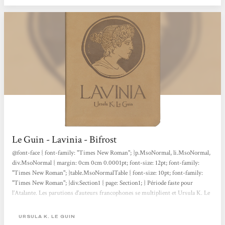
Le Guin - Lavinia - Bifrost
@font-face { font-family: "Times New Roman"; }p.MsoNormal, li.MsoNormal,
div.MsoNormal { margin: 0cm 0cm 0.0001pt; font-size: 12pt; font-family:
"Times New Roman"; }table.MsoNormalTable { font-size: 10pt; font-family:
"Times New Roman"; }div.Section1 { page: Section1; } Période faste pour
l’Atalante. Les parutions d’auteurs francophones se multiplient et Ursula K. Le
Guin nous réjouit le cœur et l’intellect. Pendant que l’excellent cycle pour la
jeunesse Chroniques des rivages de l’Ouest poursuit son bonhomme de chemin
URSULA K. LE GUIN
(la conclusion est prévue pour mars), l’éditeur nantais nous gratifie d’un roman