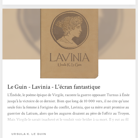
adulte, auréolé...
Le Guin - Lavinia - L'écran fantastique
L'Énéide, le poème épique de Virgile, raconte la guerre opposant Turnus à Énée
jusqu'à la victoire de ce dernier. Bien que long de 10 000 vers, il ne cite qu'une
seule fois la femme à l'origine du conflit, Lavinia, que sa mère avait promise au
guerrier du Latium, alors que les augures disaient au père de l'offrir au Troyen.
Mais Virgile le savait inachevé et le vouloit voir brûler à sa mort. Il y eut au fil
du temps diverses tentatives pour le compléter. Ursula Le Guin a préféré
donner le point de vue de Lavinia sous une forme romanesque, tout en
URSULA K. LE GUIN