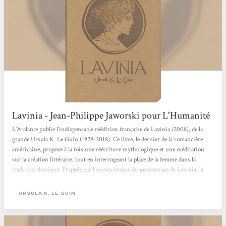
Lavinia - Jean-Philippe Jaworski pour L'Humanité
L’Atalante publie l’indispensable réédition française de Lavinia (2008), de la
grande Ursula K. Le Guin (1929-2018). Ce livre, le dernier de la romancière
américaine, propose à la fois une réécriture mythologique et une méditation
sur la création littéraire, tout en interrogeant la place de la femme dans la
tradition classique. Frappée par l’inconsistance du personnage de Lavinia, la
fiancée latine pour laquelle les Troyens et les Rutules s’affrontent pourtant dans
les six derniers chants de l’Énéide, Le Guin s’empare de cette figure à peine
URSULA K. LE GUIN
esquissée...