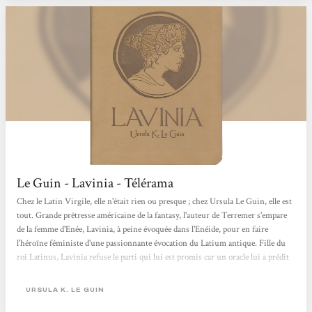
Le Guin - Lavinia - Télérama
Chez le Latin Virgile, elle n'était rien ou presque ; chez Ursula Le Guin, elle est
tout. Grande prêtresse américaine de la fantasy, l'auteur de Terremer s'empare
de la femme d'Enée, Lavinia, à peine évoquée dans l'Enéide, pour en faire
l'héroïne féministe d'une passionnante évocation du Latium antique. Fille du
roi Latinus, Lavinia refuse le parti qui lui est promis car un oracle lui a prédit
qu'elle épouserait un étranger. Elle sait qu'ainsi elle provoquera la guerre mais
ira jusqu'au bout... On retrouve ici les thèmes qui depuis cinquante ans
URSULA K. LE GUIN
parcourent l'oeuvre d'Ursula...