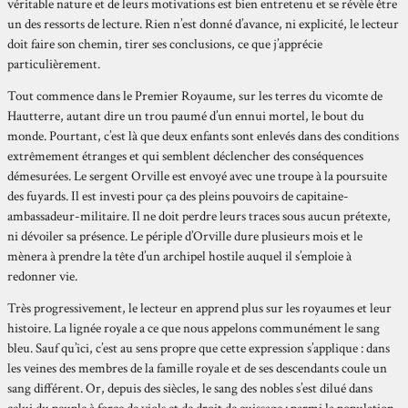
véritable nature et de leurs motivations est bien entretenu et se révèle être
un des ressorts de lecture. Rien n’est donné d’avance, ni explicité, le lecteur
doit faire son chemin, tirer ses conclusions, ce que j’apprécie
particulièrement.
Tout commence dans le Premier Royaume, sur les terres du vicomte de
Hautterre, autant dire un trou paumé d’un ennui mortel, le bout du
monde. Pourtant, c’est là que deux enfants sont enlevés dans des conditions
extrêmement étranges et qui semblent déclencher des conséquences
démesurées. Le sergent Orville est envoyé avec une troupe à la poursuite
des fuyards. Il est investi pour ça des pleins pouvoirs de capitaine-
ambassadeur-militaire. Il ne doit perdre leurs traces sous aucun prétexte,
ni dévoiler sa présence. Le périple d’Orville dure plusieurs mois et le
mènera à prendre la tête d’un archipel hostile auquel il s’emploie à
redonner vie.
Très progressivement, le lecteur en apprend plus sur les royaumes et leur
histoire. La lignée royale a ce que nous appelons communément le sang
bleu. Sauf qu’ici, c’est au sens propre que cette expression s’applique : dans
les veines des membres de la famille royale et de ses descendants coule un
sang différent. Or, depuis des siècles, le sang des nobles s’est dilué dans