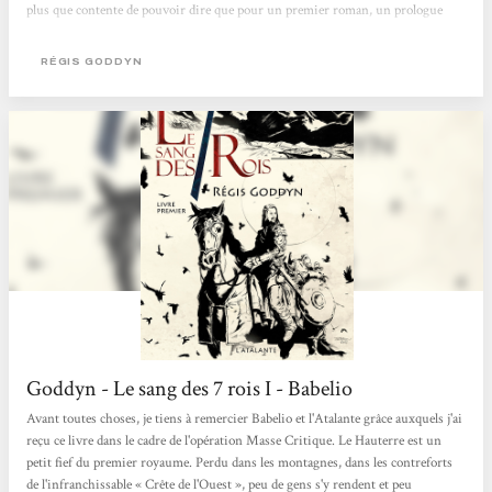
plus que contente de pouvoir dire que pour un premier roman, un prologue
surtout, je le trouve vraiment excellent. De plus, la couverture claque: elle attire
beaucoup le regard et ce, malgré sa simplicité. On pourrait se dire que
RÉGIS GODDYN
l'inconvénient est qu'au vu de sa couleur...
Goddyn - Le sang des 7 rois I - Babelio
Avant toutes choses, je tiens à remercier Babelio et l'Atalante grâce auxquels j'ai
reçu ce livre dans le cadre de l'opération Masse Critique. Le Hauterre est un
petit fief du premier royaume. Perdu dans les montagnes, dans les contreforts
de l'infranchissable « Crête de l'Ouest », peu de gens s'y rendent et peu