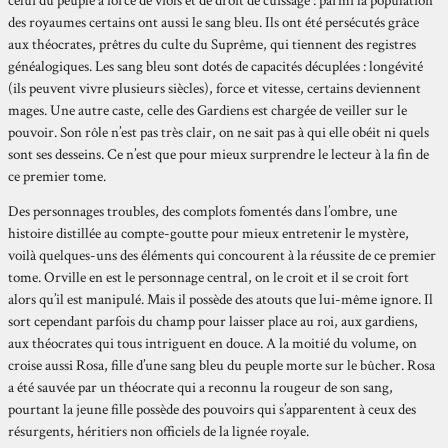
celui du peuple à force de viols et de droit de cuissage : parmi la population
des royaumes certains ont aussi le sang bleu. Ils ont été persécutés grâce
aux théocrates, prêtres du culte du Suprême, qui tiennent des registres
généalogiques. Les sang bleu sont dotés de capacités décuplées : longévité
(ils peuvent vivre plusieurs siècles), force et vitesse, certains deviennent
mages. Une autre caste, celle des Gardiens est chargée de veiller sur le
pouvoir. Son rôle n’est pas très clair, on ne sait pas à qui elle obéit ni quels
sont ses desseins. Ce n’est que pour mieux surprendre le lecteur à la fin de
ce premier tome.
Des personnages troubles, des complots fomentés dans l’ombre, une
histoire distillée au compte-goutte pour mieux entretenir le mystère,
voilà quelques-uns des éléments qui concourent à la réussite de ce premier
tome. Orville en est le personnage central, on le croit et il se croit fort
alors qu’il est manipulé. Mais il possède des atouts que lui-même ignore. Il
sort cependant parfois du champ pour laisser place au roi, aux gardiens,
aux théocrates qui tous intriguent en douce. A la moitié du volume, on
croise aussi Rosa, fille d’une sang bleu du peuple morte sur le bûcher. Rosa
a été sauvée par un théocrate qui a reconnu la rougeur de son sang,
pourtant la jeune fille possède des pouvoirs qui s’apparentent à ceux des
résurgents, héritiers non officiels de la lignée royale.