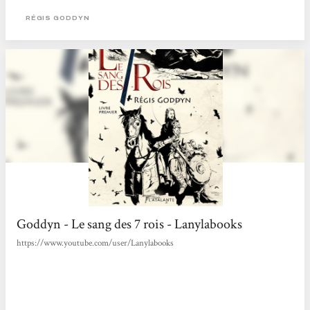
déjà à ce moment-là une certitude : ce roman va être riche...
RÉGIS GODDYN
Goddyn - Le sang des 7 rois - Lanylabooks
https://www.youtube.com/user/Lanylabooks