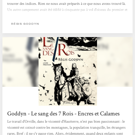
trouver des indices. Rien ne nous avait préparés à ce que nous avons trouvé là.
Un autre campement avait été édifié à cinquante pas à vol d'oiseau du premier et
tout indique qu'alors que nous pensions notre retard considérable, ses
occupants s'en étaient allés quelques heures auparavant." Un...
RÉGIS GODDYN
Goddyn - Le sang des 7 Rois - Encres et Calames
Le travail d'Orville, dans le vicomté d'Hautterre, n'est pas bien passionnant : le
vicomté est coincé contre les montagnes, la population tranquille, les étrangers
rares. Bref : il ne s'y passe rien. Alors, évidemment, quand deux enfants sont