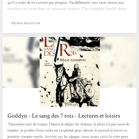
qu'il a ordre de ne surtout pas attaquer. Parallèlement, une vaste chasse aux
sorcières est lancée dans ces royaumes féodaux. C'est complexe, fouillé, dense,
bien écrit, affreusement prenant. En un mot : magistral ! Encres et calames
RÉGIS GODDYN
Goddyn - Le sang des 7 rois - Lectures et loisirs
"Deuxième jour de traque. Depuis le départ du château, la pluie n'a pas cessé de
tomber. Je profite d'une roche en surplomb pour abriter le journal et écrire ce
premier compte-rendu. Arrivés sur les alpages, nous avons suivi la crête pour