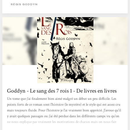
principal. En effet, notre héros n’est pas des plus attirant au premier abord :
RÉGIS GODDYN
légèrement...
Goddyn - Le sang des 7 rois 1 - De livres en livres
Un tome que j'ai finalement bien aimé malgré un début un peu difficile. Les
points forts de ce roman sont l'histoire (le mystère) et le style qui est assez cru
mais toujours fluide. Pour l'histoire je l'ai vraiment bien apprécié. J'avoue qu'il
y avait quelques passages ou j'ai été perdue dans les différents camps vu qu'on
ne nous explique pas vraiment les motivations de chacun mais on nous fait
"deviner" en suivant les actions de certains, mais ça fait partie du jeu. Ces