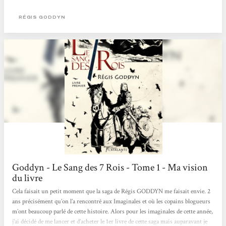
doivent de suivre afin de protéger les 7 Royaumes du Sang bleu. Orville, sergent
d’Hauterre, est envoyé sur la trace des kidnappeurs. Il ne sait rien de ceux qu’il
RÉGIS GODDYN
traque. Qui sont-ils ? Pourquoi inquiètent-ils tant les nobles que les théocrates
?...
Goddyn - Le Sang des 7 Rois - Tome 1 - Ma vision
du livre
Cela faisait un petit moment que la saga de Régis GODDYN me faisait envie. 2
ans précisément qu’on l’a rencontré aux Imaginales et où les copains blogueurs
m’ont beaucoup parlé de cette histoire. Alors pour les imaginales de cette année,
j’ai décidé de me lancer et d’acheter le 1er livre de cette saga mais auparavant je