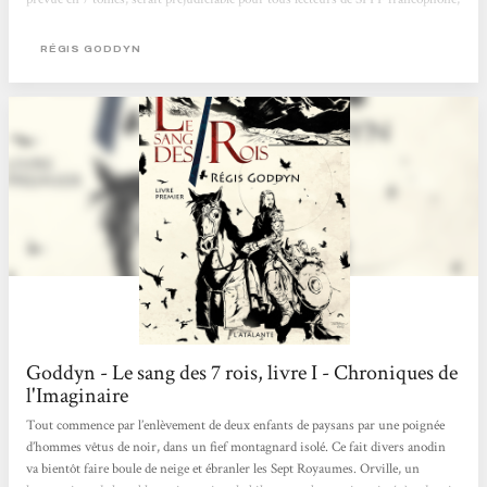
tellement la qualité est au rendez-vous ! L’action de départ se situe dans les
confins du premier royaume, dans un monde divisé en 7. [...] Par petites
RÉGIS GODDYN
touches d’abord, puis ensuite plus franchement, l’auteur sait placer où il faut
l’information qui nous...
Goddyn - Le sang des 7 rois, livre I - Chroniques de
l'Imaginaire
Tout commence par l’enlèvement de deux enfants de paysans par une poignée
d’hommes vêtus de noir, dans un fief montagnard isolé. Ce fait divers anodin
va bientôt faire boule de neige et ébranler les Sept Royaumes. Orville, un