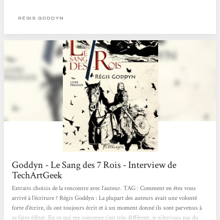
voulais être sûre d’aimer. Ma chère Bubulle a donc été gentille et m’a prêté son
1er tome. Je peux d’ors et déjà vous dire que j’ai adoré cette lecture ! De la bonne
RÉGIS GODDYN
fantasy comme je l’aime...
Goddyn - Le Sang des 7 Rois - Interview de
TechArtGeek
Extraits choisis de la rencontre avec l’auteur. TAG : Comment en êtes vous
arrivé à l’écriture ? Régis Goddyn : La plupart des auteurs avait une volonté
forte d’écrire, ils ont toujours écrit et à un moment donné ils sont parvenus à
se faire éditer. En ce qui me concerne c’est très différent, je n’écrivais pas du