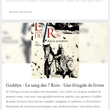
homme issu de la noblesse, instruit et habile au combat, mais qui végète depuis
des années comme simple homme d’armes dans le vicomté concerné, où il ne se
passe jamais rien, reçoit une mission singulière : traquer le commando à tout
RÉGIS GODDYN
prix, mais sans le rattraper. Pour cela, il se voit confier rien moins que le grade
de capitaine-ambassadeur-militaire,...
Goddyn - Le sang des 7 Rois - Une fringale de livres
Si l'intrigue se met en place très lentement, c'est à dire sur la quasi-totalité du
premier tome, c'est aussi une agréable entrée en matière, qui permet à Goddyn
de poser les bases d'un univers complet, complexe, et cohérent, et d'introfuire
doucement de nouveaux personnages sans perdre le lecteur. tant mieux donc,