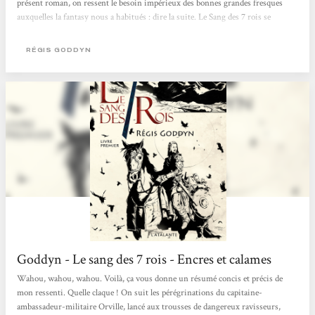
présent roman, on ressent le besoin impérieux des bonnes grandes fresques
auxquelles la fantasy nous a habitués : dire la suite. Le Sang des 7 rois se
déroule sur un continent unique, de niveau technique médiéval relativement
avancé, découpé en sept royaumes se faisant la guerre aussi régulièrement que
RÉGIS GODDYN
mollement....
Goddyn - Le sang des 7 rois - Encres et calames
Wahou, wahou, wahou. Voilà, ça vous donne un résumé concis et précis de
mon ressenti. Quelle claque ! On suit les pérégrinations du capitaine-
ambassadeur-militaire Orville, lancé aux trousses de dangereux ravisseurs,