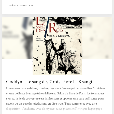
raconter son histoire, j’ai eu envie de découvrir ce roman. L’auteur m’a présenté
RÉGIS GODDYN
son histoire et elle m’a beaucoup plue. Deux...
Goddyn - Le sang des 7 rois Livre I - Ksangil
Une couverture sublime, une impression à l’encre qui personnalise l’intérieur
et une dédicace bien agréable réalisée au Salon du livre de Paris. Le format est
sympa, le 4e de couverture est intéressant et apporte une base suffisante pour
savoir où on pose les pieds, sans en dire trop. Tout commence avec une
disparition, s’enchaîne avec de mystérieuses pièces, et l’intrigue happe page
après page. L’auteur nous immerge dans le récit avec brio, c’est délectable. J’ai