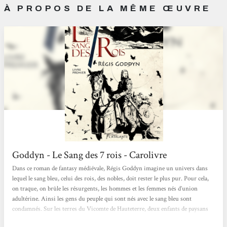
À PROPOS DE LA MÊME ŒUVRE
Goddyn - Le Sang des 7 rois - Carolivre
Dans ce roman de fantasy médiévale, Régis Goddyn imagine un univers dans
lequel le sang bleu, celui des rois, des nobles, doit rester le plus pur. Pour cela,
on traque, on brûle les résurgents, les hommes et les femmes nés d’union
adultérine. Ainsi les gens du peuple qui sont nés avec le sang bleu sont
condamnés. Sur les terres du Vicomte de Hauteterre, deux enfants de paysans
ont été enlevés. Les ravisseurs semblent dotés d’une vitesse et d’une agilité