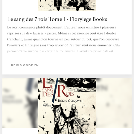
Le sang des 7 rois Tome 1 - Florylege Books
Le récit commence plutôt doucement. L’auteur nous emmène à plusieurs
reprises sur de « fausses » pistes. Même si cet exercice peut être à double
tranchant, j’aime quand on tourne un peu autour du pot, que l’on découvre
l’univers et l’intrigue sans trop savoir où l’auteur veut nous emmener. Cela
permet d’être surpris par certaines tournures. L’aventure principale est
effectivement un peu longue à commencer mais cela tient plus au personnage
principal. En effet, notre héros n’est pas des plus attirant au premier abord :
RÉGIS GODDYN
légèrement...