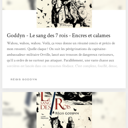
Goddyn - Le sang des 7 rois - Encres et calames
Wahou, wahou, wahou. Voilà, ça vous donne un résumé concis et précis de
mon ressenti. Quelle claque ! On suit les pérégrinations du capitaine-
ambassadeur-militaire Orville, lancé aux trousses de dangereux ravisseurs,
qu'il a ordre de ne surtout pas attaquer. Parallèlement, une vaste chasse aux
sorcières est lancée dans ces royaumes féodaux. C'est complexe, fouillé, dense,
bien écrit, affreusement prenant. En un mot : magistral ! Encres et calames
RÉGIS GODDYN