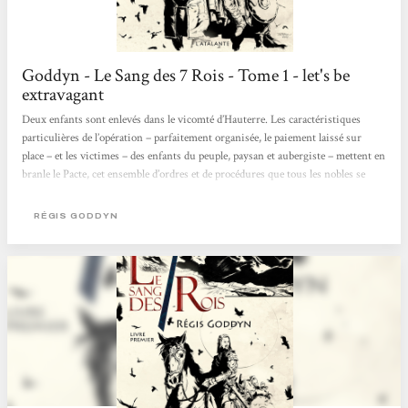
Goddyn - Le Sang des 7 Rois - Tome 1 - let's be
extravagant
Deux enfants sont enlevés dans le vicomté d’Hauterre. Les caractéristiques
particulières de l’opération – parfaitement organisée, le paiement laissé sur
place – et les victimes – des enfants du peuple, paysan et aubergiste – mettent en
branle le Pacte, cet ensemble d’ordres et de procédures que tous les nobles se
doivent de suivre afin de protéger les 7 Royaumes du Sang bleu. Orville, sergent
d’Hauterre, est envoyé sur la trace des kidnappeurs. Il ne sait rien de ceux qu’il
RÉGIS GODDYN
traque. Qui sont-ils ? Pourquoi inquiètent-ils tant les nobles que les théocrates
?...