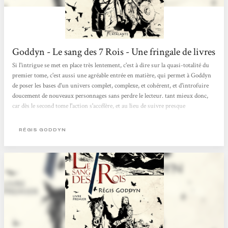
Goddyn - Le sang des 7 Rois - Une fringale de livres
Si l'intrigue se met en place très lentement, c'est à dire sur la quasi-totalité du
premier tome, c'est aussi une agréable entrée en matière, qui permet à Goddyn
de poser les bases d'un univers complet, complexe, et cohérent, et d'introfuire
doucement de nouveaux personnages sans perdre le lecteur. tant mieux donc,
car dès le second tome l'action s'accélère, et au lieu de suivre presque
uniquement Orville nous voyons en alternance des chapitres consacré à Orville
ou à Rosa, puis plus tard à d'autres personnages qui viendront à leur tour
RÉGIS GODDYN
occuper le devant de la scène....