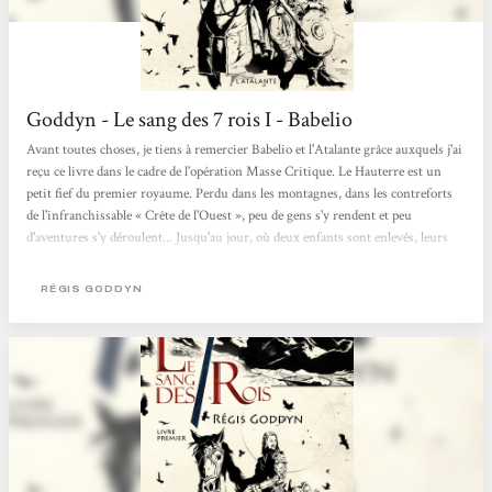
Goddyn - Le sang des 7 rois I - Babelio
Avant toutes choses, je tiens à remercier Babelio et l'Atalante grâce auxquels j'ai
reçu ce livre dans le cadre de l'opération Masse Critique. Le Hauterre est un
petit fief du premier royaume. Perdu dans les montagnes, dans les contreforts
de l'infranchissable « Crête de l'Ouest », peu de gens s'y rendent et peu
d'aventures s'y déroulent... Jusqu'au jour, où deux enfants sont enlevés, leurs
ravisseurs laissant derrière eux deux bourses de pièces énigmatiques en or et
en argent. Dans les plus hautes sphères du royaume, cette nouvelle résonne
RÉGIS GODDYN
avec fracas, et l'un des...