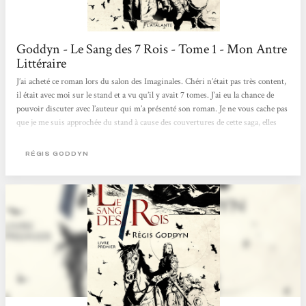
Goddyn - Le Sang des 7 Rois - Tome 1 - Mon Antre
Littéraire
J’ai acheté ce roman lors du salon des Imaginales. Chéri n’était pas très content,
il était avec moi sur le stand et a vu qu’il y avait 7 tomes. J’ai eu la chance de
pouvoir discuter avec l’auteur qui m’a présenté son roman. Je ne vous cache pas
que je me suis approchée du stand à cause des couvertures de cette saga, elles
sont toutes dans le même thème et sont hypnotisantes. En écoutant l’auteur me
raconter son histoire, j’ai eu envie de découvrir ce roman. L’auteur m’a présenté
RÉGIS GODDYN
son histoire et elle m’a beaucoup plue. Deux...