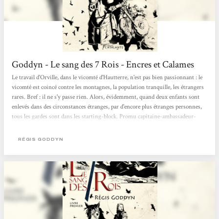
Goddyn - Le sang des 7 Rois - Encres et Calames
Le travail d'Orville, dans le vicomté d'Hautterre, n'est pas bien passionnant : le
vicomté est coincé contre les montagnes, la population tranquille, les étrangers
rares. Bref : il ne s'y passe rien. Alors, évidemment, quand deux enfants sont
enlevés dans des circonstances étranges, par d'encore plus étranges personnes,
tous les gardes sont dans les starting-block. Promu capitaine-ambassadeur-
militaire, un grade lui donnant à peu de choses près tous pouvoirs, Orville est
lancé aux trousses des ravisseurs. Seulement, voilà : il doit juste les suivre, faire
RÉGIS GODDYN
des comptes-rendus détaillés...