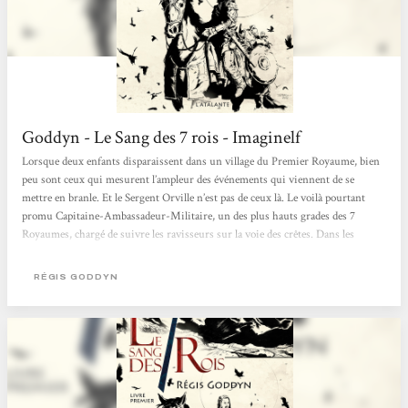
Goddyn - Le Sang des 7 rois - Imaginelf
Lorsque deux enfants disparaissent dans un village du Premier Royaume, bien
peu sont ceux qui mesurent l’ampleur des événements qui viennent de se
mettre en branle. Et le Sergent Orville n’est pas de ceux là. Le voilà pourtant
promu Capitaine-Ambassadeur-Militaire, un des plus hauts grades des 7
Royaumes, chargé de suivre les ravisseurs sur la voie des crêtes. Dans les
coulisses du pouvoir, les intrigues se multiplient, les équilibres changent et le
destin des individus comme des Royaumes eux-mêmes est sur le point d’être
RÉGIS GODDYN
bouleversé. L’approche choisie par Régis Goddyn, qui signe...