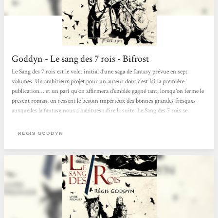
Goddyn - Le sang des 7 rois - Bifrost
Le Sang des 7 rois est le volet initial d’une saga de fantasy prévue en sept
volumes. Un ambitieux projet pour un auteur dont c’est ici la première
publication… et un pari qu’on affirmera d’emblée gagné tant, lorsqu’on ferme le
présent roman, on ressent le besoin impérieux des bonnes grandes fresques
auxquelles la fantasy nous a habitués : dire la suite. Le Sang des 7 rois se
déroule sur un continent unique, de niveau technique médiéval relativement
avancé, découpé en sept royaumes se faisant la guerre aussi régulièrement que
RÉGIS GODDYN
mollement....