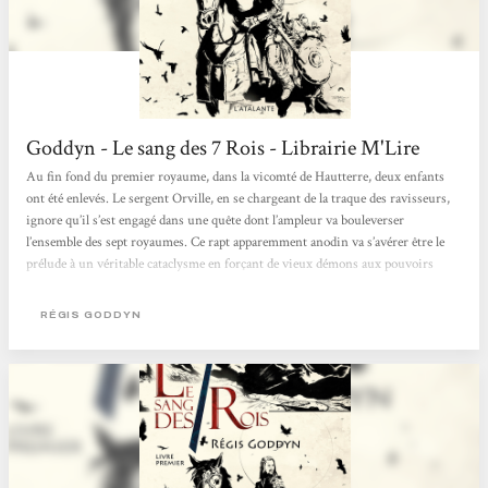
Goddyn - Le sang des 7 Rois - Librairie M'Lire
Au fin fond du premier royaume, dans la vicomté de Hautterre, deux enfants
ont été enlevés. Le sergent Orville, en se chargeant de la traque des ravisseurs,
ignore qu’il s’est engagé dans une quête dont l’ampleur va bouleverser
l’ensemble des sept royaumes. Ce rapt apparemment anodin va s’avérer être le
prélude à un véritable cataclysme en forçant de vieux démons aux pouvoirs
terrifiants, tapis dans l’ombre depuis des temps immémoriaux, à réapparaître au
grand jour… Premier roman de Régis Goddyn et premier...
RÉGIS GODDYN