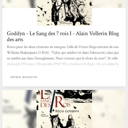
Goddyn - Le Sang des 7 rois I - Alain Vollerin Blog
des arts
Bravo pour les deux citations en exergue. Celle de Victor Hugo extraite de son
William Shakespeare [1 B54] : "Celui qui médite vit dans l'obscurité, celui qui
ne médite pas dans l'aveuglement. Nous n'avons que le choix du noir". Et celle
de Joseph O'Connor (Desperado 1994) "On a toujours le choix. On est même la
somme de ses choix". Nous savons immédiatement que le récit sera complexe.
Ce livre premier inaugure une odyssée en sept tomes. Régis Goddyn est né en
RÉGIS GODDYN
1967. Il enseigne les arts plastiques à l'université d'Amiens. Il aime la littérature
de l'imaginaire....