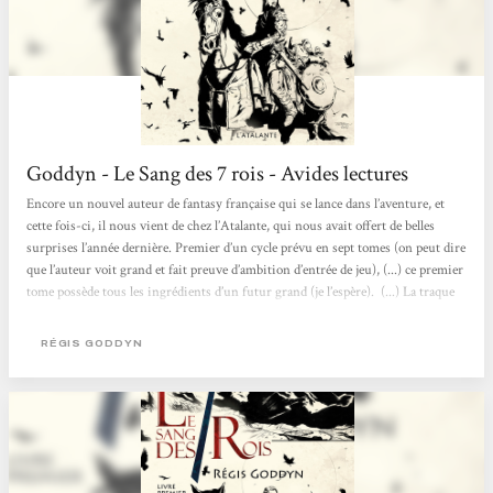
Goddyn - Le Sang des 7 rois - Avides lectures
Encore un nouvel auteur de fantasy française qui se lance dans l’aventure, et
cette fois-ci, il nous vient de chez l’Atalante, qui nous avait offert de belles
surprises l’année dernière. Premier d’un cycle prévu en sept tomes (on peut dire
que l’auteur voit grand et fait preuve d’ambition d’entrée de jeu), (...) ce premier
tome possède tous les ingrédients d’un futur grand (je l’espère). (...) La traque
commence et les pièces de l’échiquier se mettent en place tout doucement. (...)
Le protagoniste principal, un garde ce qu’il y a de plus lambda,...
RÉGIS GODDYN