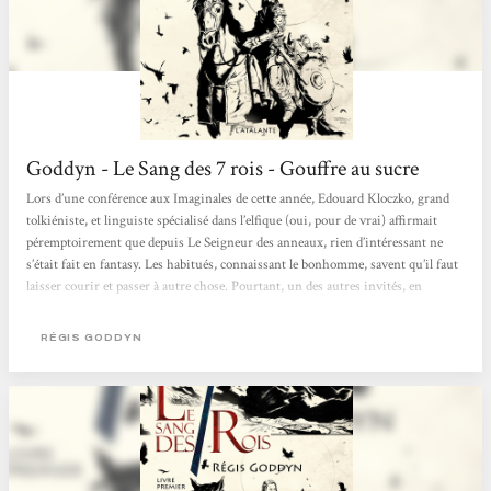
Goddyn - Le Sang des 7 rois - Gouffre au sucre
Lors d’une conférence aux Imaginales de cette année, Edouard Kloczko, grand
tolkiéniste, et linguiste spécialisé dans l’elfique (oui, pour de vrai) affirmait
péremptoirement que depuis Le Seigneur des anneaux, rien d’intéressant ne
s’était fait en fantasy. Les habitués, connaissant le bonhomme, savent qu’il faut
laisser courir et passer à autre chose. Pourtant, un des autres invités, en
quelque sorte un petit jeune du milieu, entendant ces mots, sursaute et ne peux
faire autrement que de répondre à peu près ainsi : “Mais voyons, Tolkien, c’est
RÉGIS GODDYN
après-guerre....