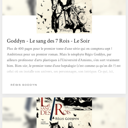
Goddyn - Le sang des 7 Rois - Le Soir
Plus de 400 pages pour le premier tome d’une série qui en comptera sept !
Ambitieux pour un premier roman. Mais le néophyte Régis Goddyn, par
ailleurs professeur d’arts plastiques à l’Université d’Amiens, s’en sort vraiment
bien. Bien sûr, le premier tome d’une heptalogie (c’est comme ça qu’on dit ?) est
celui où on installe son univers, ses personnages, son intrigue. Ce qui, ici,
n’enlève rien au plaisir de lecture. On s’attache déjà à Orville et Rosa, les deux
héros. On s’imagine très bien le monde moyenâgeux (on est en 806,...
RÉGIS GODDYN