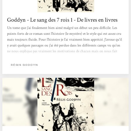
Goddyn - Le sang des 7 rois 1 - De livres en livres
Un tome que j'ai finalement bien aimé malgré un début un peu difficile. Les
points forts de ce roman sont l'histoire (le mystère) et le style qui est assez cru
mais toujours fluide. Pour l'histoire je l'ai vraiment bien apprécié. J'avoue qu'il
y avait quelques passages ou j'ai été perdue dans les différents camps vu qu'on
ne nous explique pas vraiment les motivations de chacun mais on nous fait
"deviner" en suivant les actions de certains, mais ça fait partie du jeu. Ces
mystères sont peu à peu résolus et je pense qu'à la fin on a une assez bonne
RÉGIS GODDYN
image des différentes factions d'un des...