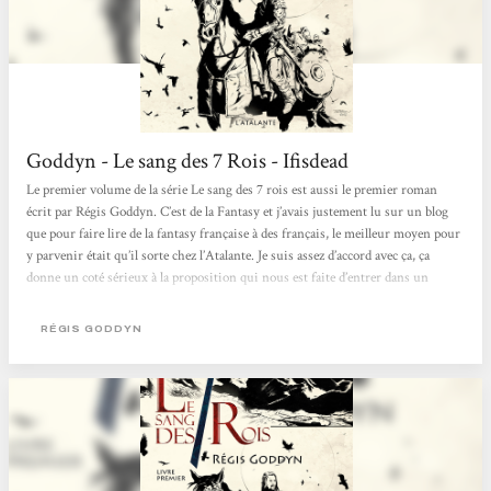
Goddyn - Le sang des 7 Rois - Ifisdead
Le premier volume de la série Le sang des 7 rois est aussi le premier roman
écrit par Régis Goddyn. C’est de la Fantasy et j’avais justement lu sur un blog
que pour faire lire de la fantasy française à des français, le meilleur moyen pour
y parvenir était qu’il sorte chez l’Atalante. Je suis assez d’accord avec ça, ça
donne un coté sérieux à la proposition qui nous est faite d’entrer dans un
monde de magie teintée de médiéval, le tout amené par quelqu’un d’autre qu’un
anglophone. L’essai est il transformé...
RÉGIS GODDYN