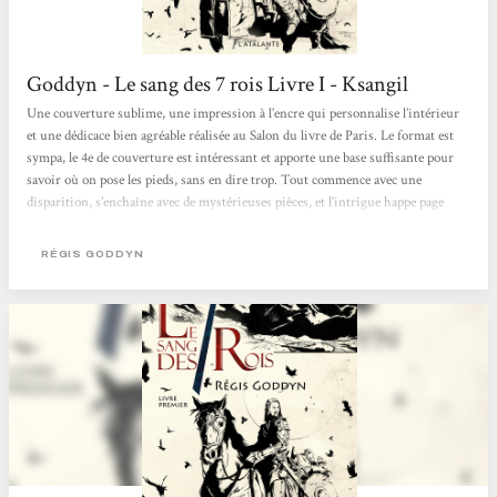
Goddyn - Le sang des 7 rois Livre I - Ksangil
Une couverture sublime, une impression à l’encre qui personnalise l’intérieur
et une dédicace bien agréable réalisée au Salon du livre de Paris. Le format est
sympa, le 4e de couverture est intéressant et apporte une base suffisante pour
savoir où on pose les pieds, sans en dire trop. Tout commence avec une
disparition, s’enchaîne avec de mystérieuses pièces, et l’intrigue happe page
après page. L’auteur nous immerge dans le récit avec brio, c’est délectable. J’ai
déjà à ce moment-là une certitude : ce roman va être riche...
RÉGIS GODDYN