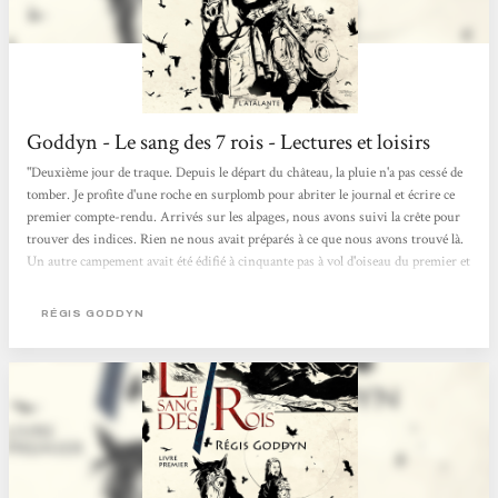
Goddyn - Le sang des 7 rois - Lectures et loisirs
"Deuxième jour de traque. Depuis le départ du château, la pluie n'a pas cessé de
tomber. Je profite d'une roche en surplomb pour abriter le journal et écrire ce
premier compte-rendu. Arrivés sur les alpages, nous avons suivi la crête pour
trouver des indices. Rien ne nous avait préparés à ce que nous avons trouvé là.
Un autre campement avait été édifié à cinquante pas à vol d'oiseau du premier et
tout indique qu'alors que nous pensions notre retard considérable, ses
occupants s'en étaient allés quelques heures auparavant." Un...
RÉGIS GODDYN