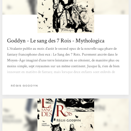
Goddyn - Le sang des 7 Rois - Mythologica
L’Atalante publie au mois d’août le second opus de la nouvelle saga phare de
fantasy francophone chez eux : Le Sang des 7 Rois. Purement ancrée dans le
Moyen-Âge imaginé d’une terre lointaine où se côtoient, de manière plus ou
moins simple, sept royaumes sur un même continent. Jusque là, rien de bien
innovant en matière de fantasy, mais lorsque deux enfants sont enlevés de
manière mystérieuse au cœur du fief de Hauterre, les choses vont prendre une
ampleur insoupçonnée. La couverture de Yann Tisseron surprend de prime
RÉGIS GODDYN
abord par sa simplicité. En...