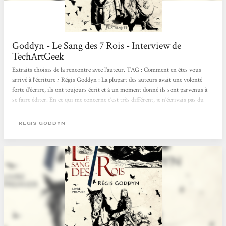
Goddyn - Le Sang des 7 Rois - Interview de
TechArtGeek
Extraits choisis de la rencontre avec l’auteur. TAG : Comment en êtes vous
arrivé à l’écriture ? Régis Goddyn : La plupart des auteurs avait une volonté
forte d’écrire, ils ont toujours écrit et à un moment donné ils sont parvenus à
se faire éditer. En ce qui me concerne c’est très différent, je n’écrivais pas du
tout et j’ai changé de poste professionnellement en 2006 (ndlr. dans
l’enseignement) j’étais sur Amiens et j’ai trouvé un poste plus intéressant en
RÉGIS GODDYN
région parisienne. J’ai fait comme...