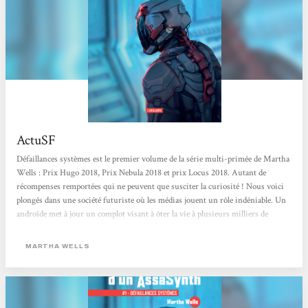
ActuSF
Défaillances systèmes est le premier volume de la série multi-primée de Martha
Wells : Prix Hugo 2018, Prix Nebula 2018 et prix Locus 2018. Autant de
récompenses remportées qui ne peuvent que susciter la curiosité ! Nous voici
plongés dans une société futuriste où les médias jouent un rôle indéniable. Un
androïde met à jour un complot visant à ôter la vie à plusieurs milliers de
personnes. Il décide alors de s’interposer, au risque de payer de sa personne
pour sauver la population. Un androïde aussi insaisissable qu’attachantUne
MARTHA WELLS
trame somme...