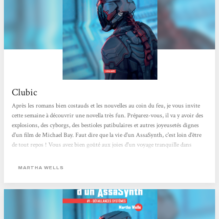
Clubic
Après les romans bien costauds et les nouvelles au coin du feu, je vous invite
cette semaine à découvrir une novella très fun. Préparez-vous, il va y avoir des
explosions, des cyborgs, des bestioles patibulaires et autres joyeusetés dignes
d'un film de Michael Bay. Faut dire que la vie d'un AssaSynth, c'est loin d'être
de tout repos ! Vous avez bien goûté aux joies d'un voyage tranquille dans
l'espace avec la dernière chronique SF ? Pour la nouvelle année 2020, je vais
vous secouer bien comme il faut. J'ai profité d'un peu de temps entre deux
MARTHA WELLS
bûches glacées pour fouiller ma PAL - ou Pile A Lire -...