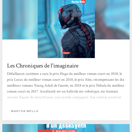
Les Chroniques de l'imaginaire
Défaillances systèmes a reçu le prix Hugo du meilleur roman court en 2018, le
prix Locus du meilleur roman court en 2018, le prix Alex, récompensant les dix
meilleurs romans Young Adult de l'année, en 2018 et le prix Nebula du meilleur
roman court en 2017. AssaSynth est un hybride mi-robotique, mi-humain
servant d’agent de sécurité pour une grande compagnie. Son contrat actuel est
d’assurer la protection d’une équipe de scientifiques étudiant une planète non
colonisée. Quel type de scientifiques, quelle planète ? Iel l’ignore. Iel aurait pu
MARTHA WELLS
consulter les documents lui ayant été...