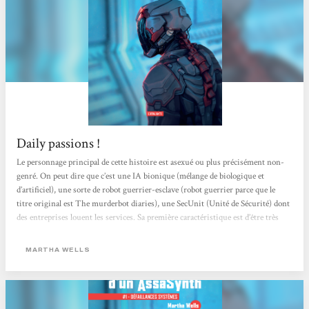
Daily passions !
Le personnage principal de cette histoire est asexué ou plus précisément non-
genré. On peut dire que c’est une IA bionique (mélange de biologique et
d’artificiel), une sorte de robot guerrier-esclave (robot guerrier parce que le
titre original est The murderbot diaries), une SecUnit (Unité de Sécurité) dont
des entreprises louent les services. Sa première caractéristique est d’être très
mal à l’aise en présence d’humains et de savoir qu’elle met mal à l’aise. Là, elle
aide et enregistre ce que disent les humains qui l’utilisent, en l’occurrence...
MARTHA WELLS