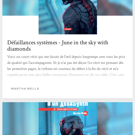
Défaillances systèmes - June in the sky with
diamonds
Voici un court récit qui me faisait de l'œil depuis longtemps avec tous les prix
de qualité qui l'accompagnent. Et je n'ai pas été déçue !Le récit est prenant dès
les premières pages, le rythme est soutenu du début à la fin du récit et m'a
rappelé parmi mes plus belles sensations d'aventure en jdr sur table. C'est sans
prétention, mais on ne s'ennuie pas une seule seconde et cela pose les bases
pour la suite du journal rédigé par l'Assasynth qui relate ses missions. On
MARTHA WELLS
découvre le personnage et sa complexité qui en fait une intrigue à part entière
et...