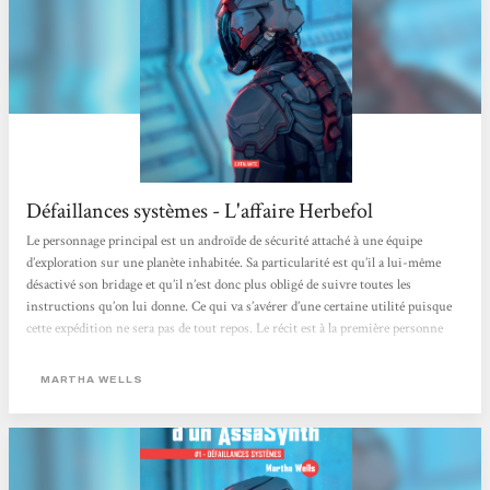
Défaillances systèmes - L'affaire Herbefol
Le personnage principal est un androïde de sécurité attaché à une équipe
d’exploration sur une planète inhabitée. Sa particularité est qu’il a lui-même
désactivé son bridage et qu’il n’est donc plus obligé de suivre toutes les
instructions qu’on lui donne. Ce qui va s’avérer d’une certaine utilité puisque
cette expédition ne sera pas de tout repos. Le récit est à la première personne
avec le point de vue de l’androïde, qui s’appelle lui-même AssaSynth
(Murderbot dans la VO). Et ce choix fait tout l’intérêt...
MARTHA WELLS