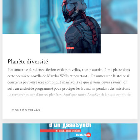
Planète diversité
Peu amatrice de science-fiction et de nouvelles, rien n’aurait dû me plaire dans
cette première novella de Martha Wells et pourtant… Résumer une histoire si
courte va peut-être être compliqué mais voilà ce que je vous devez savoir : on
suit un androïde programmé pour protéger les humains pendant des missions
de recherches sur d’autres planètes. Sauf que notre AssaSynth à nous est plutôt
un androïde qui préfère regarder Netflix pendant trois semaines de suite et qui
se soucie très peu des humains. Le protagoniste est donc un personnage un peu
MARTHA WELLS
asocial, sarcastique et...