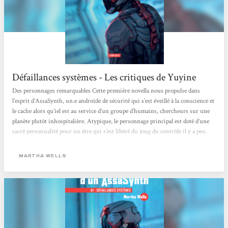
Défaillances systèmes - Les critiques de Yuyine
Des personnages remarquables Cette première novella nous propulse dans
l’esprit d’AssaSynth, un.e androïde de sécurité qui s’est éveillé à la conscience et
le cache alors qu’iel est au service d’un groupe d’humains, chercheurs sur une
planète plutôt inhospitalière. Atypique, le personnage principal est doté d’une
sacré personnalité pour un être qui s’est libéré du joug du contrôle il y a peu.
Misanthrope, avec une grande tendance de rien à foutre, fan de séries télévisées
et fuyant le contact et l’humanité...
MARTHA WELLS