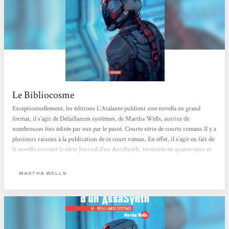
Le Bibliocosme
Exceptionnellement, les éditions L’Atalante publient une novella en grand
format, il s’agit de Défaillances systèmes, de Martha Wells, autrice de
nombreuses fois éditée par eux par le passé. Courte série de courts romans Il y a
plusieurs raisons à la publication de ce court roman. En effet, il s’agit en fait de
la novella ouvrant la série Journal d’un AssaSynth, terminée en quatre opus et
qui se trouve avoir été récompensée par les plus grands prix anglo-saxons : le
prix Hugo 2018 de la meilleure novella, le prix Nebula 2018 de la meilleure
MARTHA WELLS
novella, le prix Locus 2018 de...