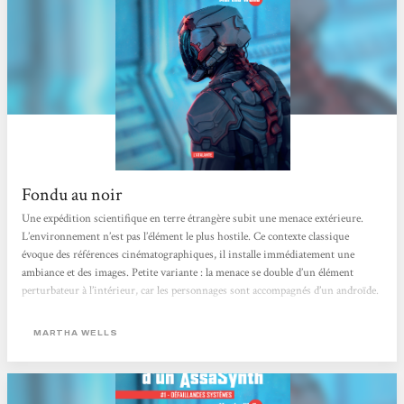
Fondu au noir
Une expédition scientifique en terre étrangère subit une menace extérieure.
L’environnement n’est pas l’élément le plus hostile. Ce contexte classique
évoque des références cinématographiques, il installe immédiatement une
ambiance et des images. Petite variante : la menace se double d’un élément
perturbateur à l’intérieur, car les personnages sont accompagnés d’un androïde.
C’est une unité de sécurité (SecUnit), équipée de composants biologiques, qui
ressent la douleur ou le froid. Cette SecUnit reprend...
MARTHA WELLS