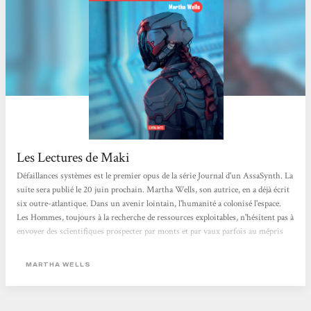
Les Lectures de Maki
Défaillances systèmes est le premier opus de la série Journal d'un AssaSynth. La
suite sera publié le 20 juin prochain. Martha Wells, son autrice, en a déjà écrit
six outre-atlantique. Dans un avenir lointain, l'humanité a colonisé l'espace.
Les Hommes, toujours à la recherche de ressources exploitables, n'hésitent pas à
envoyer des scientifiques prospecter par monts et par vaux parfois au mépris
du danger. Chaque équipe de scientifiques est secondée par un ou plusieurs
SecUnit (comprendre unités de sécurités : des androïdes partiellement
MARTHA WELLS
constitués de...