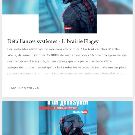
Défaillances systèmes - Librairie Flagey
Les androïdes rêvent-ils de moutons électriques ? En tout cas chez Martha
Wells, ils aiment s’enfiler 35 000h de soap space opera ! Notre protagoniste, qui
s’est rebaptisé Assasynth, est un cyborg qui a la particularité de s’être
autopiraté. Et maintenant qu’il a fait sauter les verrous de sécurité mis en place
par ses concepteurs, s’il tient à son existence et surtout à son libre-arbitre tout
neuf, il doit le garder secret. Pas si simple quand on bosse dans la sécurité et
qu’on s’est soudain découvert une conscience… Car la quantité...
MARTHA WELLS