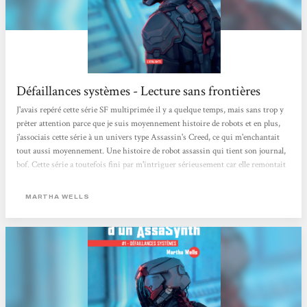
Défaillances systèmes - Lecture sans frontières
J'avais repéré cette série SF multiprimée il y a quelque temps, mais sans trop y
prêter attention parce que je suis moyennement histoire de robots et en plus,
j'associais cette série à un univers type Assassin's Creed, ce qui m'enchantait
tout aussi moyennement. Une histoire de robot assassin qui tient son journal,
bof. Cette série a toutefois fini par m'intriguer sérieusement car elle remontait
souvent dans les top SF des dernières années. Le premier tome était court, du
type novella, j'ai fini par céder à la curiosité. Cette série est composée de 9
MARTHA WELLS
tomes (à...