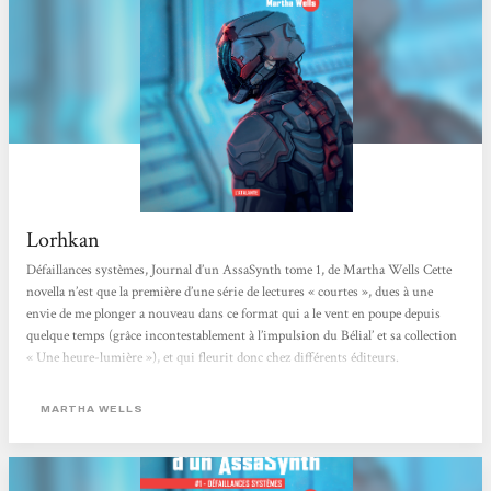
Lorhkan
Défaillances systèmes, Journal d’un AssaSynth tome 1, de Martha Wells Cette
novella n’est que la première d’une série de lectures « courtes », dues à une
envie de me plonger a nouveau dans ce format qui a le vent en poupe depuis
quelque temps (grâce incontestablement à l’impulsion du Bélial’ et sa collection
« Une heure-lumière »), et qui fleurit donc chez différents éditeurs.
Concernant Martha Wells et ce « défaillances systèmes » (auréolé de la « Sainte
Trinité » des...
MARTHA WELLS