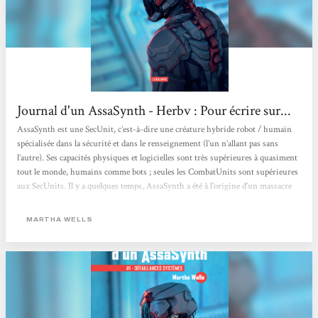
Journal d'un AssaSynth - Herbv : Pour écrire sur...
AssaSynth est une SecUnit, c’est-à-dire une créature hybride robot / humain
spécialisée dans la sécurité et dans le renseignement (l’un n’allant pas sans
l’autre). Ses capacités physiques et logicielles sont très supérieures à quasiment
tout le monde, humains comme bots ; seules les CombatUnits sont supérieures
aux SecUnits. Il y a quelques temps, AssaSynth a été à l’origine d’un massacre
perpétré dans une mine lointaine, gérée par GrayCris, une corporation à la
moralité douteuse (comme toutes les corporations regroupées...
MARTHA WELLS