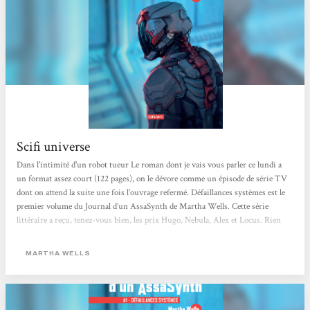
Scifi universe
Dans l'intimité d'un robot tueur Le roman dont je vais vous parler ce lundi a
un format assez court (122 pages), on le dévore comme un épisode de série TV
dont on attend la suite une fois l’ouvrage refermé. Défaillances systèmes est le
premier volume du Journal d’un AssaSynth de Martha Wells. Cette série
littéraire a reçu, tenez-vous bien, les prix Hugo, Nebula, Alex et Locus. Rien
que ça. Et c’est justifié non pas par l’intrigue somme toute assez simple et
classique mais par la finesse et la sensibilité du texte qui évoque l’éveil à la
MARTHA WELLS
conscience d’une...