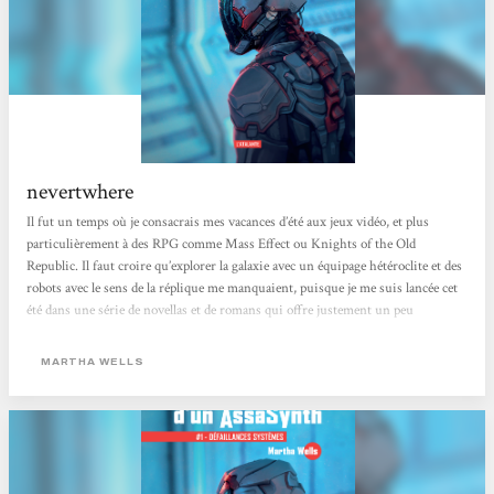
nevertwhere
Il fut un temps où je consacrais mes vacances d’été aux jeux vidéo, et plus
particulièrement à des RPG comme Mass Effect ou Knights of the Old
Republic. Il faut croire qu’explorer la galaxie avec un équipage hétéroclite et des
robots avec le sens de la réplique me manquaient, puisque je me suis lancée cet
été dans une série de novellas et de romans qui offre justement un peu
d’évasion en bonne compagnie : Journal d’un AssaSynth. La première novella
du cycle, Défaillances systèmes, nous permet de faire connaissance avec ce
MARTHA WELLS
fameux AssaSynth...