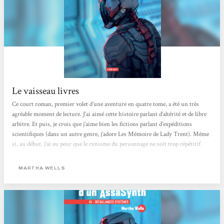
Le vaisseau livres
Ce court roman, premier volet d’une aventure en quatre tome, a été un très
agréable moment de lecture. J’ai aimé cette histoire parlant d’altérité et de libre
arbitre. Et puis, je crois que j’aime bien les fictions parlant d’expéditions
scientifiques (dans un autre genre, j’adore Les Mémoire de Lady Trent). Même
si, au début, j’ai eu peur que le cynisme du personnage ne soit trop répétitif.
Mais non, il finit par sortir de sa boucle, sans perdre pour autant son ironie
aussi mordante que pessimiste. Et ce personnage principal est vraiment le point
MARTHA WELLS
fort du récit....