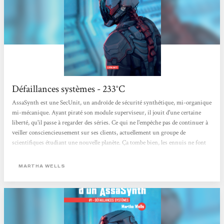
Défaillances systèmes - 233°C
AssaSynth est une SecUnit, un androïde de sécurité synthétique, mi-organique
mi-mécanique. Ayant piraté son module superviseur, il jouit d'une certaine
liberté, qu'il passe à regarder des séries. Ce qui ne l'empêche pas de continuer à
veiller consciencieusement sur ses clients, actuellement un groupe de
scientifiques étudiant une nouvelle planète. Ça tombe bien, les ennuis ne font
que de se multiplier. Défaillances systèmes est une fort sympathique novella
qui est de qualité tant pour son intrigue - simple, d'ampleur aisément
MARTHA WELLS
compréhensible, mais efficacement...