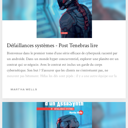
Défaillances systèmes - Post Tenebras lire
Bienvenue dans le premier tome d’une série efficace de cyberpunk raconté par
un androïde. Dans un monde hyper concurrentiel, explorer une planète est un
contrat qui se négocie. Avec le contrat est inclus un garde du corps
cybernétique. Son but ? S’assurer que les clients ne s’entretuent pas, ne
meurent pas bêtement. Hélas les dés sont pipés : il y a une autre équipe sur la
planète qui dépasse largement les termes du contrat avec du sabotage, des
meurtres… Le garde du corps, véritable machine à tuer (il s’appelle lui-même «
MARTHA WELLS
Murderbot »), cache un...