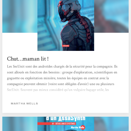
Chut…maman lit !
Les SecUnit sont des androïdes chargés de la sécurité pour la compagnie. Ils
sont alloués en fonction des besoins : groupe d'exploration, scientifiques en
goguette ou exploitation minière, toutes les équipes en contrat avec la
compagnie peuvent obtenir (voire sont obligées d'avoir) une ou plusieurs
SecUnit. Souvent pas mieux considéré qu'un vulgaire bagage utile, les
androïdes de sécurité n'ont que le minimum d'interaction avec les humains qui
les emploient. Mais dans ce récit, notre SecUnit a piraté son module
MARTHA WELLS
superviseur, fini les ordres non désirés et les comptes rendus...