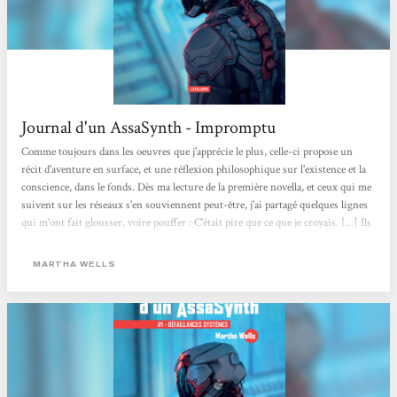
Journal d'un AssaSynth - Impromptu
Comme toujours dans les oeuvres que j'apprécie le plus, celle-ci propose un
récit d'aventure en surface, et une réflexion philosophique sur l'existence et la
conscience, dans le fonds. Dès ma lecture de la première novella, et ceux qui me
suivent sur les réseaux s'en souviennent peut-être, j'ai partagé quelques lignes
qui m'ont fait glousser, voire pouffer : C'était pire que ce que je croyais. [...] Ils
étaient arrivés à la conclusion qu'il ne fallait pas "me mettre la pression". Ils
étaient tous tellement gentils que ça en devenait abominable. Car en effet,
MARTHA WELLS
AssaSynth fait preuve d'une ironie dévastatrice...