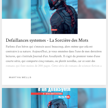
Defaillances systemes - La Sorcière des Mots
Parlons d’un héros qui s’ennuie aussi beaucoup, alors même que cela est
contraire à sa nature. Aujourd’hui, je vous emmène dans l’une de mes dernières
lectures, qui s’intitule Journal d’un AssaSynth. Il s’agit du premier tome d’une
courte série, qui comporte cinq romans, ou plutôt novellas, car ce sont des
romans qui font moins de 200 pages. Cette série de romans de science-fiction a
été écrite par Martha Wells, et est publiée en France aux éditions l’Atalante. Le
premier tome est paru en avril 2019. Voici son résumé : « - J’aurais...
MARTHA WELLS