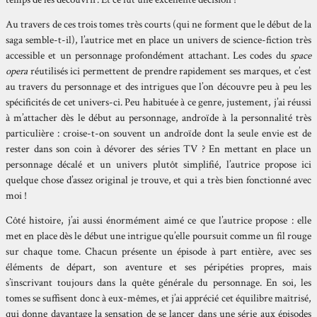
Au travers de ces trois tomes très courts (qui ne forment que le début de la
saga semble-t-il), l’autrice met en place un univers de science-fiction très
accessible et un personnage profondément attachant. Les codes du
space
opera
réutilisés ici permettent de prendre rapidement ses marques, et c’est
au travers du personnage et des intrigues que l’on découvre peu à peu les
spécificités de cet univers-ci. Peu habituée à ce genre, justement, j’ai réussi
à m’attacher dès le début au personnage, androïde à la personnalité très
particulière : croise-t-on souvent un androïde dont la seule envie est de
rester dans son coin à dévorer des séries TV ? En mettant en place un
personnage décalé et un univers plutôt simplifié, l’autrice propose ici
quelque chose d’assez original je trouve, et qui a très bien fonctionné avec
moi !
Côté histoire, j’ai aussi énormément aimé ce que l’autrice propose : elle
met en place dès le début une intrigue qu’elle poursuit comme un fil rouge
sur chaque tome. Chacun présente un épisode à part entière, avec ses
éléments de départ, son aventure et ses péripéties propres, mais
s’inscrivant toujours dans la quête générale du personnage. En soi, les
tomes se suffisent donc à eux-mêmes, et j’ai apprécié cet équilibre maîtrisé,
qui donne davantage la sensation de se lancer dans une série aux épisodes