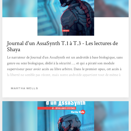
Journal d'un AssaSynth T.1 à T.3 - Les lectures de
Shaya
Le narrateur de Journal d’un AssaSynth est un androïde à base biologique, sans
genre ou sexe biologique, dédié à la sécurité …. et qui a piraté son module
superviseur pour avoir accès au libre arbitre. Dans le premier opus, cet accès à
la liberté ne semble pas récent, mais notre androïde appartient tout de même à
une société et doit donc tout faire pour cacher sa liberté. Notre androïde est à
mourir de rire : forcément pourvu.e de capacités bien supérieures à celles d’un
MARTHA WELLS
humain, le personnage doit protéger...