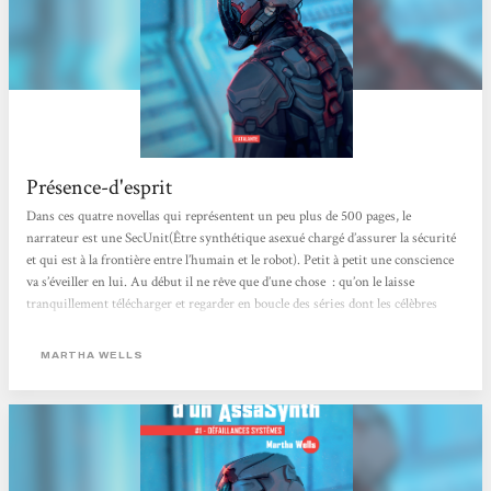
Présence-d'esprit
Dans ces quatre novellas qui représentent un peu plus de 500 pages, le
narrateur est une SecUnit(Être synthétique asexué chargé d’assurer la sécurité
et qui est à la frontière entre l’humain et le robot). Petit à petit une conscience
va s’éveiller en lui. Au début il ne rêve que d’une chose : qu’on le laisse
tranquillement télécharger et regarder en boucle des séries dont les célèbres
« Feux de l’amour de l’espace ». Par la force desévènements il se choisit un
nom, AssaSynth, et intervient...
MARTHA WELLS