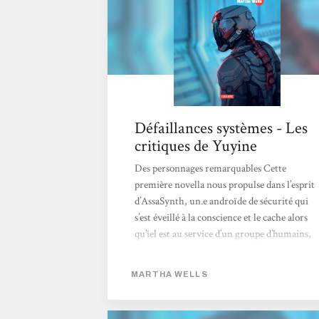
codes du...
Défaillances systèmes - Les
critiques de Yuyine
Des personnages remarquables Cette
première novella nous propulse dans l’esprit
d’AssaSynth, un.e androïde de sécurité qui
s’est éveillé à la conscience et le cache alors
qu’iel est au service d’un groupe d’humains,
chercheurs sur une planète plutôt
inhospitalière. Atypique, le personnage
MARTHA WELLS
principal est doté d’une sacré personnalité
pour un être qui s’est libéré du joug du
contrôle il y a peu. Misanthrope, avec une