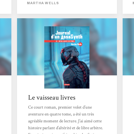
comporte cinq romans, ou plutôt novellas,
MARTHA WELLS
car ce sont des romans qui font moins de 200
pages. Cette série de romans de science-
fiction a été écrite par Martha Wells, et est
publiée en France aux éditions l’Atalante. Le
premier tome est paru en avril 2019. Voici
son résumé : « - J’aurais...
Le vaisseau livres
Ce court roman, premier volet d’une
aventure en quatre tome, a été un très
agréable moment de lecture. J’ai aimé cette
histoire parlant d’altérité et de libre arbitre.