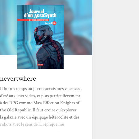
contrat avec du sabotage, des meurtres… Le
garde du corps, véritable machine à tuer (il
s’appelle lui-même « Murderbot »), cache
un...
nevertwhere
Il fut un temps où je consacrais mes vacances
d’été aux jeux vidéo, et plus particulièrement
à des RPG comme Mass Effect ou Knights of
the Old Republic. Il faut croire qu’explorer
la galaxie avec un équipage hétéroclite et des
robots avec le sens de la réplique me
manquaient, puisque je me suis lancée cet
été dans une série de novellas et de romans