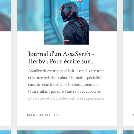
AssaSynth fait preuve d'une ironie
dévastatrice...
Journal d'un AssaSynth -
Herbv : Pour écrire sur...
AssaSynth est une SecUnit, c’est-à-dire une
créature hybride robot / humain spécialisée
dans la sécurité et dans le renseignement
(l’un n’allant pas sans l’autre). Ses capacités
physiques et logicielles sont très supérieures
à quasiment tout le monde, humains comme
bots ; seules les CombatUnits sont
MARTHA WELLS
supérieures aux SecUnits. Il y a quelques
temps, AssaSynth a été à l’origine d’un
massacre perpétré dans une mine lointaine,