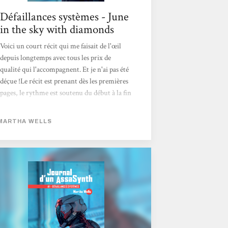
Défaillances systèmes - June
in the sky with diamonds
Voici un court récit qui me faisait de l'œil
depuis longtemps avec tous les prix de
qualité qui l'accompagnent. Et je n'ai pas été
déçue !Le récit est prenant dès les premières
pages, le rythme est soutenu du début à la fin
du récit et m'a rappelé parmi mes plus belles
sensations d'aventure en jdr sur table. C'est
MARTHA WELLS
sans prétention, mais on ne s'ennuie pas une
seule seconde et cela pose les bases pour la
suite du journal rédigé par l'Assasynth qui
relate ses missions. On découvre le
personnage et sa complexité qui en fait une
intrigue à part entière et...