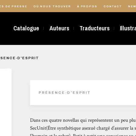
ES DE PRESSE
OÙ NOUS TROUVER
À PROPOS
CONTACT
NEW
Catalogue
Auteurs
Traducteurs
Illust
SENCE-D'ESPRIT
PRÉSENCE-D'ESPRIT
Dans ces quatre novellas qui représentent un peu plus
SecUnit(Être synthétique asexué chargé d’assurer la sé