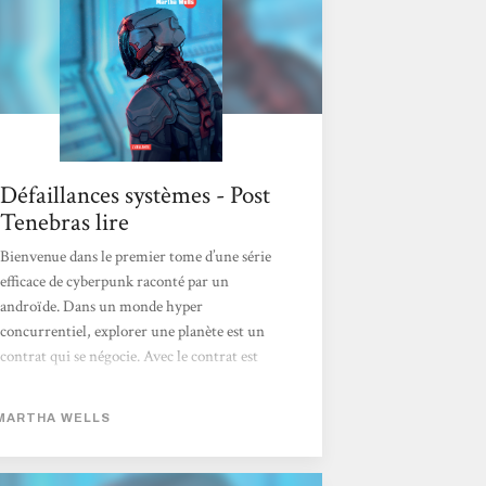
Défaillances systèmes - Post
Tenebras lire
Bienvenue dans le premier tome d’une série
efficace de cyberpunk raconté par un
androïde. Dans un monde hyper
concurrentiel, explorer une planète est un
contrat qui se négocie. Avec le contrat est
inclus un garde du corps cybernétique. Son
but ? S’assurer que les clients ne s’entretuent
MARTHA WELLS
pas, ne meurent pas bêtement. Hélas les dés
sont pipés : il y a une autre équipe sur la
planète qui dépasse largement les termes du