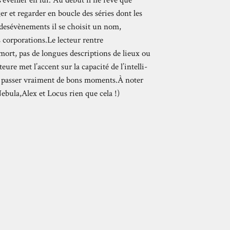
s’éveiller en lui. Au début il ne rêve que
er et regarder en boucle des séries dont les
e desévènements il se choisit un nom,
 corporations.Le lecteur rentre
mort, pas de longues descriptions de lieux ou
eure met l’accent sur la capacité de l’intelli-
pour passer vraiment de bons moments.À noter
Nebula,Alex et Locus rien que cela !)