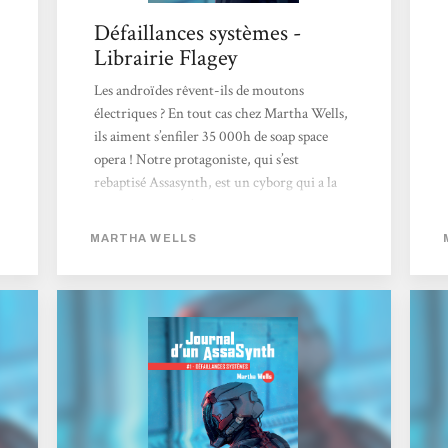
Défaillances systèmes -
Librairie Flagey
Les androïdes rêvent-ils de moutons
électriques ? En tout cas chez Martha Wells,
ils aiment s’enfiler 35 000h de soap space
opera ! Notre protagoniste, qui s’est
rebaptisé Assasynth, est un cyborg qui a la
particularité de s’être autopiraté. Et
maintenant qu’il a fait sauter les verrous de
MARTHA WELLS
sécurité mis en place par ses concepteurs, s’il
tient à son existence et surtout à son libre-
arbitre tout neuf, il doit le garder secret. Pas
si simple quand on bosse dans la sécurité et
qu’on s’est soudain découvert une
conscience… Car la quantité...