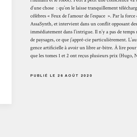
l’humain et le robot). Petit à petit une conscience va 
d’une chose : qu’on le laisse tranquillement télécharg
célèbres « Feux de l’amour de l’espace ». Par la forc
AssaSynth, et intervient dans un conflit opposant des
immédiatement dans l’intrigue. Il n’y a pas de temps 
de paysages, ce que j’appré-cie particulièrement. L’aut
gence artificielle à avoir un libre ar-bitre. À lire 
que les tomes 1 et 2 ont reçus plusieurs prix (Hugo, 
PUBLIÉ LE 26 AOÛT 2020