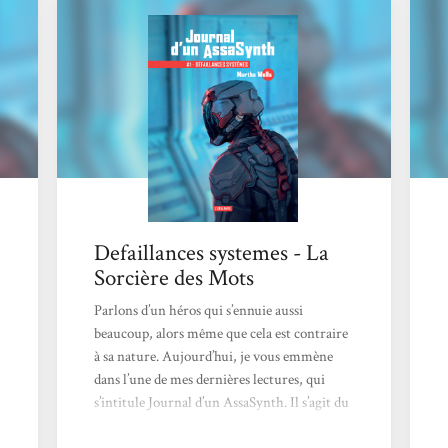
gérée par GrayCris, une corporation à la
moralité douteuse (comme toutes les
corporations regroupées...
Defaillances systemes - La
Sorcière des Mots
Parlons d’un héros qui s’ennuie aussi
beaucoup, alors même que cela est contraire
à sa nature. Aujourd’hui, je vous emmène
dans l’une de mes dernières lectures, qui
s’intitule Journal d’un AssaSynth. Il s’agit du
premier tome d’une courte série, qui