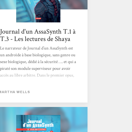
Journal d'un AssaSynth T.1 à
T.3 - Les lectures de Shaya
Le narrateur de Journal d’un AssaSynth est
un androïde à base biologique, sans genre ou
sexe biologique, dédié à la sécurité …. et qui a
piraté son module superviseur pour avoir
accès au libre arbitre. Dans le premier opus,
cet accès à la liberté ne semble pas récent,
mais notre androïde appartient tout de
MARTHA WELLS
même à une société et doit donc tout faire
pour cacher sa liberté. Notre androïde est à
mourir de rire : forcément pourvu.e de
capacités bien supérieures à celles d’un
humain, le personnage doit protéger...