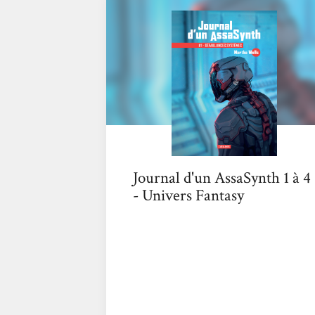
grande tendance de rien à foutre, fan de
séries télévisées et fuyant le contact et
l’humanité...
Journal d'un AssaSynth 1 à 4
- Univers Fantasy