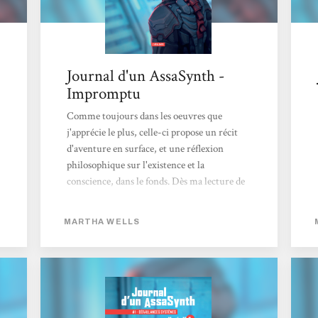
Journal d'un AssaSynth -
Impromptu
Comme toujours dans les oeuvres que
j'apprécie le plus, celle-ci propose un récit
d'aventure en surface, et une réflexion
philosophique sur l'existence et la
conscience, dans le fonds. Dès ma lecture de
la première novella, et ceux qui me suivent
sur les réseaux s'en souviennent peut-être,
MARTHA WELLS
j'ai partagé quelques lignes qui m'ont fait
glousser, voire pouffer : C'était pire que ce
que je croyais. [...] Ils étaient arrivés à la
conclusion qu'il ne fallait pas "me mettre la
pression". Ils étaient tous tellement gentils
que ça en devenait abominable. Car en effet,