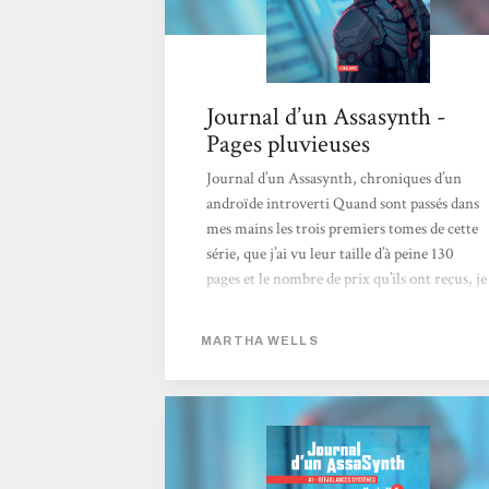
Journal d’un Assasynth -
Pages pluvieuses
Journal d’un Assasynth, chroniques d’un
androïde introverti Quand sont passés dans
mes mains les trois premiers tomes de cette
série, que j’ai vu leur taille d’à peine 130
pages et le nombre de prix qu’ils ont reçus, je
me suis dit que quitte à les avoir à
disposition, autant prendre le temps de les
MARTHA WELLS
découvrir. Et ce fut une excellente décision !
Au travers de ces trois tomes très courts (qui
ne forment que le début de la saga semble-t-
il), l’autrice met en place un univers de
science-fiction très accessible et un
personnage profondément attachant. Les