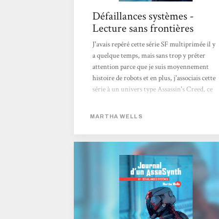
Défaillances systèmes -
Lecture sans frontières
J'avais repéré cette série SF multiprimée il y
a quelque temps, mais sans trop y prêter
attention parce que je suis moyennement
histoire de robots et en plus, j'associais cette
série à un univers type Assassin's Creed, ce
qui m'enchantait tout aussi moyennement.
Une histoire de robot assassin qui tient son
MARTHA WELLS
journal, bof. Cette série a toutefois fini par
m'intriguer sérieusement car elle remontait
souvent dans les top SF des dernières années.
Le premier tome était court, du type
novella, j'ai fini par céder à la curiosité.
Cette série est composée de 9 tomes (à...