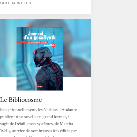
MARTHA WELLS
qui offre justement un peu d’évasion en
bonne compagnie : Journal d’un AssaSynth.
La première novella du cycle, Défaillances
systèmes, nous permet de faire connaissance
avec ce fameux AssaSynth...
Le Bibliocosme
Exceptionnellement, les éditions L’Atalante
publient une novella en grand format, il
s’agit de Défaillances systèmes, de Martha
Wells, autrice de nombreuses fois éditée par