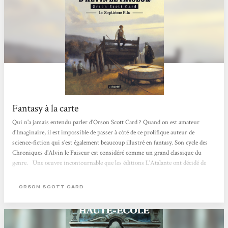
Fantasy à la carte
Qui n'a jamais entendu parler d'Orson Scott Card ? Quand on est amateur
d'Imaginaire, il est impossible de passer à côté de ce prolifique auteur de
science-fiction qui s'est également beaucoup illustré en fantasy. Son cycle des
Chroniques d'Alvin le Faiseur est considéré comme un grand classique du
genre. Une oeuvre incontournable que les éditions L'Atalante ont décidé de
réactualiser en la rééditant dans une nouvelle version. Ainsi, Le Septième Fils
vient juste de reparaître. Un premier tome qui nous plonge dans le quotidien
ORSON SCOTT CARD
d'une famille de colons cherchant à...