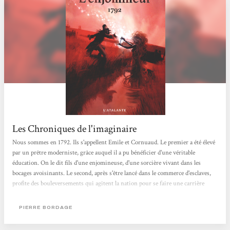
Les Chroniques de l'imaginaire
Nous sommes en 1792. Ils s'appellent Emile et Cornuaud. Le premier a été élevé
par un prêtre moderniste, grâce auquel il a pu bénéficier d'une véritable
éducation. On le dit fils d'une enjomineuse, d'une sorcière vivant dans les
bocages avoisinants. Le second, après s'être lancé dans le commerce d'esclaves,
profite des bouleversements qui agitent la nation pour se faire une carrière
dans la pègre. Tout les oppose, et pourtant, nous les devinons promis à un
destin commun... Dans les années qui suivirent la prise de la bastille, la crise
PIERRE BORDAGE
opposant les révolutionnaires...