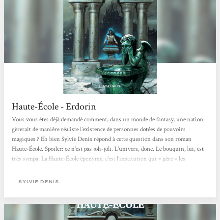
Haute-École - Erdorin
Vous vous êtes déjà demandé comment, dans un monde de fantasy, une nation
gèrerait de manière réaliste l’existence de personnes dotées de pouvoirs
magiques ? Eh bien Sylvie Denis répond à cette question dans son roman
Haute-École. Spoiler: ce n’est pas joli-joli. L’univers, donc. Le bouquin, lui, est
très sympa. La Haute-École éponyme, c’est l’institution qui « gère » les
magiciens. Elle emploie des Chasseurs, qui ont pour charge de trouver les
jeunes gens porteurs de potentiel magique et de les amener à l’école, afin...
SYLVIE DENIS