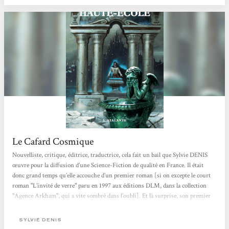
Le Cafard Cosmique
Nouvelliste, critique, éditrice, traductrice, cela fait un bail que Sylvie DENIS
œuvre pour la diffusion d’une Science-Fiction de qualité en France. Il était
donc grand temps qu’elle accouche d’un premier roman [si on excepte le court
roman "L’invité de verre" paru en 1997 aux éditions DLM, dans la collection
"Agence Arkham", qui a vite sombré dans l’oubli]. Et là surprise, son premier
grand roman n’est pas un roman de pure Science-Fiction ! "Haute-Ecole" n’est
qu’un roman de Fantasy. Mais attention pas n’importe laquelle. Du balai Harry
SYLVIE DENIS
Potter ! "Journal d’Elisabeth de Siff....