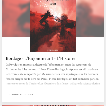
Bordage - L'Enjomineur 1 - L'Histoire
La Révolution française, théâtre de l'affrontement entre les sectateurs de
Mithra et les filles des eaux ? Pour Pierre Bordage, la réponse est affirmative et
la victoire a été remportée par Mélusine et ses fées aquatiques sur les hommes
féroces dirigés par le Père des Pères. Pierre Bordage s'est fait connaître par son
immense succès de librairie Les Guerriers du silence, trilogie de science-fiction
qui a pour thème la lutte contre l'obscurantisme et un pouvoir inique et
corrompu. L'oeuvre, considérée comme emblématique du renouveau de la...
PIERRE BORDAGE