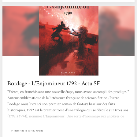
Bordage - L'Enjomineur 1792 - Actu SF
"Frères, en franchissant une nouvelle étape, nous avons accompli des prodiges."
Auteur emblématique de la littérature française de science-fiction, Pierre
Bordage nous livre ici son premier roman de fantasy basé sur des faits
historiques. 1792 est le premier tome d’une trilogie qui se déroule sur trois ans
(1792 à 1794), nommée L’Enjomineur. Une sorte d’hommage aux ancêtres de
l’auteur, paysans vendéens qui ont souffert de la guerre et de la Révolution.
L’auteur a choisi de commencer par cette année bien particulière qui a marqué
PIERRE BORDAGE
la France : 1792....