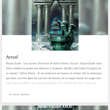
Actusf
Haute-Ecole - Les secrets d'écriture de Sylvie Denis Actusf : Haute École vient
d’être réédité en poche aux éditions L’Atalante. Quelle a été l’idée à l’origine de
ce roman ? Sylvie Denis : Si ma mémoire est bonne, je m'étais fait la remarque
que bien souvent dans les univers de fantasy où la magie existe, les magiciens
sont mal considérés, ou même persécutés. Et je m'étais dit que si j'étais au
pouvoir, je ne me contenterais pas de les mettre au ban de la société :
j'utiliserais leurs capacités pour mes...
SYLVIE DENIS