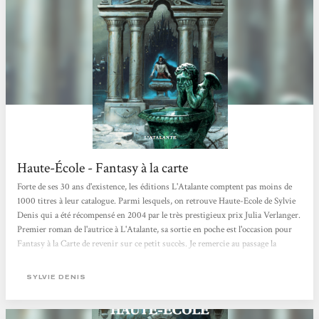
Haute-École - Fantasy à la carte
Forte de ses 30 ans d'existence, les éditions L'Atalante comptent pas moins de
1000 titres à leur catalogue. Parmi lesquels, on retrouve Haute-Ecole de Sylvie
Denis qui a été récompensé en 2004 par le très prestigieux prix Julia Verlanger.
Premier roman de l'autrice à L'Atalante, sa sortie en poche est l'occasion pour
Fantasy à la Carte de revenir sur ce petit succès. Je remercie au passage la
maison d'édition pour ce service de presse. Haute-Ecole est un récit de fantasy
ambitieux et haletant qui est riche d'intrigues et de complots. Alors que le
SYLVIE DENIS
règne d'Urbain IV s'achève, le...