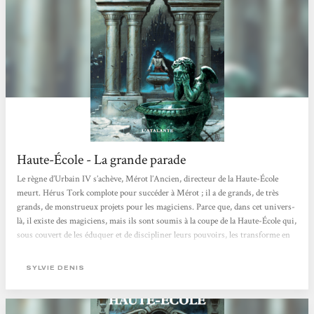
Haute-École - La grande parade
Le règne d’Urbain IV s’achève, Mérot l’Ancien, directeur de la Haute-École
meurt. Hérus Tork complote pour succéder à Mérot ; il a de grands, de très
grands, de monstrueux projets pour les magiciens. Parce que, dans cet univers-
là, il existe des magiciens, mais ils sont soumis à la coupe de la Haute-École qui,
sous couvert de les éduquer et de discipliner leurs pouvoirs, les transforme en
esclaves aux services des nobles ou des guildes de marchands. Les Chasseurs
parcourent le pays pour capturer ceux qui n’ont pas été livrés par leur famille,
SYLVIE DENIS
aidés...