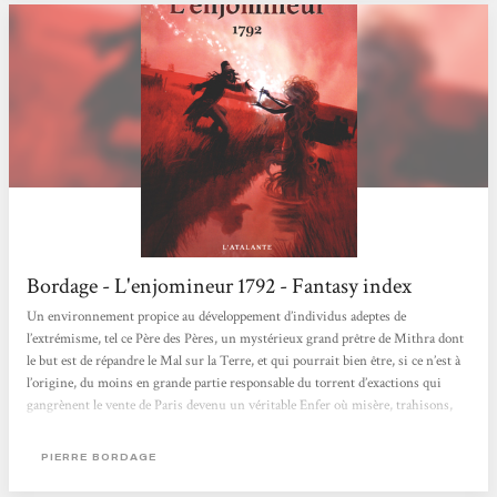
Bordage - L'enjomineur 1792 - Fantasy index
Un environnement propice au développement d’individus adeptes de
l’extrémisme, tel ce Père des Pères, un mystérieux grand prêtre de Mithra dont
le but est de répandre le Mal sur la Terre, et qui pourrait bien être, si ce n’est à
l’origine, du moins en grande partie responsable du torrent d’exactions qui
gangrènent le vente de Paris devenu un véritable Enfer où misère, trahisons,
complots et exécutions sommaires sont devenus monnaie courante. Tentant
d’échapper aux dénonciations arbitraires et à toutes sortes de périls
PIERRE BORDAGE
n’épargnant...