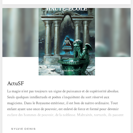
ActuSF
La magie n’est pas toujours un signe de puissance et de supériorité absolue.
Seuls quelques intellectuels et poètes s’inquiètent du sort réservé aux
magiciens. Dans le Royaume extérieur, il est bon de naître ordinaire. Tout
enfant ayant une once de pouvoir, est enlevé de force et formé pour devenir
esclave des hommes de pouvoir, de la noblesse. Maltraités, torturés, ils passent
leurs pires années à la Haute-École jusqu’à savoir baisser la tête et obéir aux
moindres ordres. Quelques gamins réussissent à échapper à ces rafles et...
SYLVIE DENIS