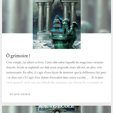
Ô grimoire !
C’est simple, j’ai adoré ce livre. Cette idée selon laquelle les magiciens seraient
chassés, brisés et exploités est déjà assez originale, mais elle est, en plus, très
intéressante. En effet, il s’agit d’une façon de montrer que la différence fait peur
– et dieu sait s’il s’agit d’un thème d’actualité dans notre société… -. Et la peut
rend agressif, on le sait avec l’étude des animaux, qui, lorsqu’ils se sentent en
danger, on tendance à attaquer. Ainsi, dans l’univers imaginé par Sylvie
Denis,...
SYLVIE DENIS