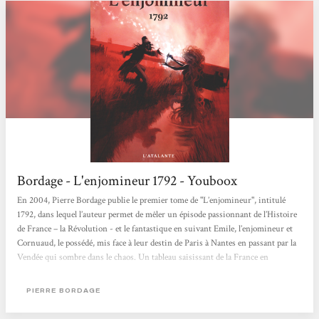
Bordage - L'enjomineur 1792 - Youboox
En 2004, Pierre Bordage publie le premier tome de "L’enjomineur", intitulé
1792, dans lequel l’auteur permet de mêler un épisode passionnant de l’Histoire
de France – la Révolution - et le fantastique en suivant Emile, l’enjomineur et
Cornuaud, le possédé, mis face à leur destin de Paris à Nantes en passant par la
Vendée qui sombre dans le chaos. Un tableau saisissant de la France en
Révolution L’enjomineur est un subtil mélange d’historique et de fantastique,
ce qui réjouira les habitués de science-fiction autant que les non-initiés....
PIERRE BORDAGE