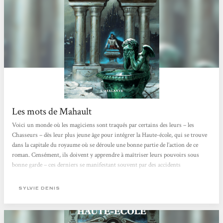
Les mots de Mahault
Voici un monde où les magiciens sont traqués par certains des leurs – les
Chasseurs – dès leur plus jeune âge pour intégrer la Haute-école, qui se trouve
dans la capitale du royaume où se déroule une bonne partie de l’action de ce
roman. Censément, ils doivent y apprendre à maîtriser leurs pouvoirs sous
bonne garde – ces derniers se manifestant souvent par des accidents
incontrôlables – mais personne n’ignore qu’entrer à la Haute-école, c’est en
sortir différent, hagard, le regard vide, à la merci d’une vie de servitude
SYLVIE DENIS
auprès...