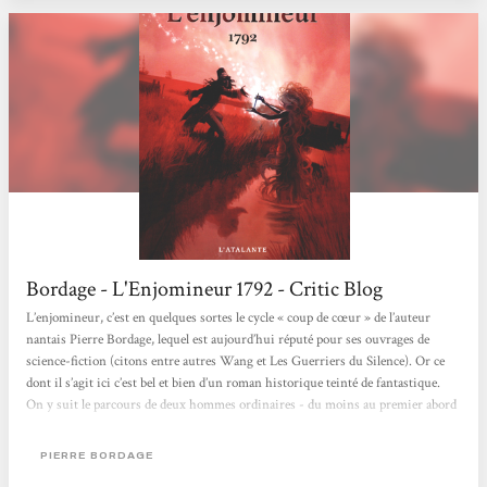
Bordage - L'Enjomineur 1792 - Critic Blog
L’enjomineur, c’est en quelques sortes le cycle « coup de cœur » de l’auteur
nantais Pierre Bordage, lequel est aujourd’hui réputé pour ses ouvrages de
science-fiction (citons entre autres Wang et Les Guerriers du Silence). Or ce
dont il s’agit ici c’est bel et bien d’un roman historique teinté de fantastique.
On y suit le parcours de deux hommes ordinaires - du moins au premier abord
– évoluant au cœur d’une période tout bonnement passionnante : la Révolution
française. Roman historique déjà car, à suivre le parcours de ces deux
PIERRE BORDAGE
personnages fictifs,...