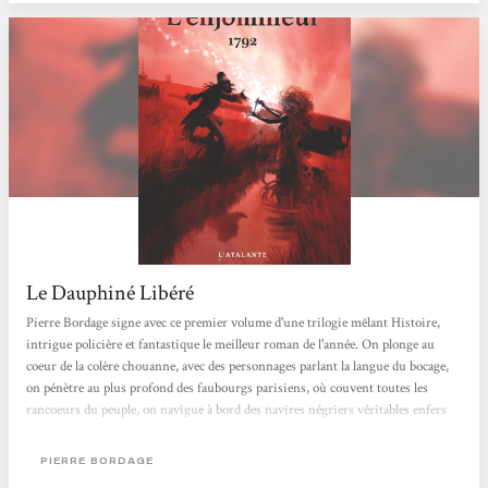
Le Dauphiné Libéré
Pierre Bordage signe avec ce premier volume d'une trilogie mêlant Histoire,
intrigue policière et fantastique le meilleur roman de l'année. On plonge au
coeur de la colère chouanne, avec des personnages parlant la langue du bocage,
on pénètre au plus profond des faubourgs parisiens, où couvent toutes les
rancoeurs du peuple, on navigue à bord des navires négriers véritables enfers
flottants, on se perd dans les forêts et les ruelles, on a peur, on se sent soulever
par le souffle de l'époque... Pierre Bordage, comme Alexandre Dumas ou Paul
PIERRE BORDAGE
Féval, connaît les secrets des voyages dans le temps et l'imaginaire...