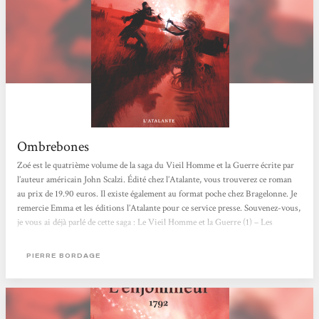
Ombrebones
Zoé est le quatrième volume de la saga du Vieil Homme et la Guerre écrite par
l’auteur américain John Scalzi. Édité chez l’Atalante, vous trouverez ce roman
au prix de 19.90 euros. Il existe également au format poche chez Bragelonne. Je
remercie Emma et les éditions l’Atalante pour ce service presse. Souvenez-vous,
je vous ai déjà parlé de cette saga : Le Vieil Homme et la Guerre (1) – Les
Brigades fantômes (2) – La dernière colonie (3). De quoi ça parle ? Zoé raconte
les évènements qui se déroulent dans La dernière colonie dont je...
PIERRE BORDAGE