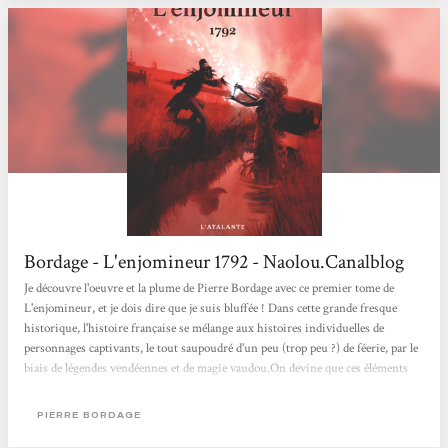
Bordage - L'enjomineur 1792 - Naolou.Canalblog
Je découvre l'oeuvre et la plume de Pierre Bordage avec ce premier tome de
L'enjomineur, et je dois dire que je suis bluffée ! Dans cette grande fresque
historique, l'histoire française se mélange aux histoires individuelles de
personnages captivants, le tout saupoudré d'un peu (trop peu ?) de féerie, par le
biais de légendes vendéennes et de magie vaudou.On devine que ces éléments
interviendront beaucoup plus franchement dans les tomes à venir, et c'est tant
mieux. Du côté de la grande Histoire, on assiste à la première phase de la
PIERRE BORDAGE
Terreur, avec notamment la scène marquante de la prise...