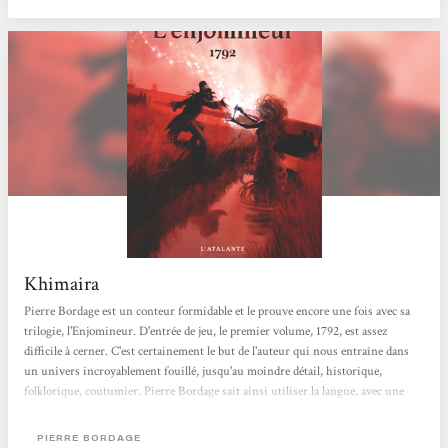
Khimaira
Pierre Bordage est un conteur formidable et le prouve encore une fois avec sa
trilogie, l'Enjomineur. D'entrée de jeu, le premier volume, 1792, est assez
difficile à cerner. C'est certainement le but de l'auteur qui nous entraîne dans
un univers incroyablement fouillé, jusqu'au moindre détail, historique,
folklorique, coutumier. Pierre Bordage sait ainsi utiliser la langue, avec une
variété de vocabulaires surprenante. Ce n'est 'ailleurs pas toujours évident à
suivre, lorsque les personnages parlent le patois de la région vendéenne où se
PIERRE BORDAGE