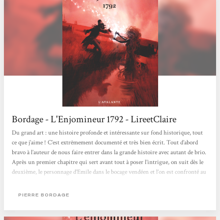
Bordage - L'Enjomineur 1792 - LireetClaire
Du grand art : une histoire profonde et intéressante sur fond historique, tout
ce que j’aime ! C’est extrêmement documenté et très bien écrit. Tout d’abord
bravo à l’auteur de nous faire entrer dans la grande histoire avec autant de brio.
Après un premier chapitre qui sert avant tout à poser l’intrigue, on suit dès le
deuxième, le personnage d’Emile dans le bocage vendéen et l’on est confronté au
patois. Là on peut dire que ça passe ou ça casse : les phrases sont abruptes et
sans traduction on pourrait se détourner du récit par paresse....
PIERRE BORDAGE