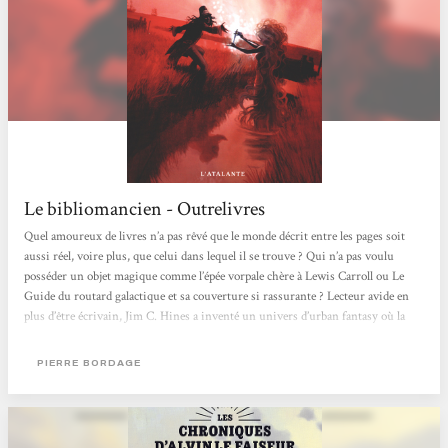
Le bibliomancien - Outrelivres
Quel amoureux de livres n’a pas rêvé que le monde décrit entre les pages soit
aussi réel, voire plus, que celui dans lequel il se trouve ? Qui n’a pas voulu
posséder un objet magique comme l’épée vorpale chère à Lewis Carroll ou Le
Guide du routard galactique et sa couverture si rassurante ? Lecteur avide en
plus d’être écrivain, Jim C. Hines a inventé un univers d’urban fantasy où la
magie est tirée au sens propre des livres. Dans Le bibliomancien, premier tome
de la série Magie Ex Libris, il nous présente Isaac Vainio, bibliothécaire dans...
PIERRE BORDAGE