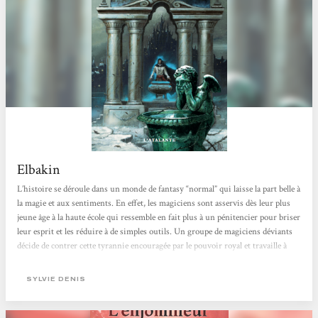
Elbakin
L’histoire se déroule dans un monde de fantasy “normal” qui laisse la part belle à
la magie et aux sentiments. En effet, les magiciens sont asservis dès leur plus
jeune âge à la haute école qui ressemble en fait plus à un pénitencier pour briser
leur esprit et les réduire à de simples outils. Un groupe de magiciens déviants
décide de contrer cette tyrannie encouragée par le pouvoir royal et travaille à
saper son autorité depuis plusieurs générations… En pure perte. Jusque là, il
s’agit juste d’un bon livre traitant d’un sujet souvent...
SYLVIE DENIS