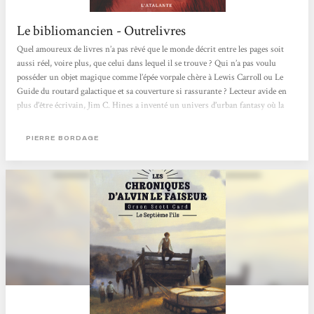
Le bibliomancien - Outrelivres
Quel amoureux de livres n’a pas rêvé que le monde décrit entre les pages soit
aussi réel, voire plus, que celui dans lequel il se trouve ? Qui n’a pas voulu
posséder un objet magique comme l’épée vorpale chère à Lewis Carroll ou Le
Guide du routard galactique et sa couverture si rassurante ? Lecteur avide en
plus d’être écrivain, Jim C. Hines a inventé un univers d’urban fantasy où la
magie est tirée au sens propre des livres. Dans Le bibliomancien, premier tome
de la série Magie Ex Libris, il nous présente Isaac Vainio, bibliothécaire dans...
PIERRE BORDAGE