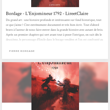
Bordage - L'Enjomineur 1792 - LireetClaire
Du grand art : une histoire profonde et intéressante sur fond historique, tout
ce que j’aime ! C’est extrêmement documenté et très bien écrit. Tout d’abord
bravo à l’auteur de nous faire entrer dans la grande histoire avec autant de brio.
Après un premier chapitre qui sert avant tout à poser l’intrigue, on suit dès le
deuxième, le personnage d’Emile dans le bocage vendéen et l’on est confronté au
patois. Là on peut dire que ça passe ou ça casse : les phrases sont abruptes et
sans traduction on pourrait se détourner du récit par paresse....
PIERRE BORDAGE