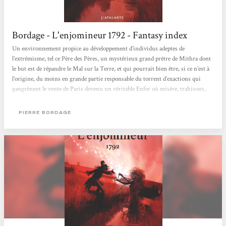
Bordage - L'enjomineur 1792 - Fantasy index
Un environnement propice au développement d’individus adeptes de
l’extrémisme, tel ce Père des Pères, un mystérieux grand prêtre de Mithra dont
le but est de répandre le Mal sur la Terre, et qui pourrait bien être, si ce n’est à
l’origine, du moins en grande partie responsable du torrent d’exactions qui
gangrènent le vente de Paris devenu un véritable Enfer où misère, trahisons,
complots et exécutions sommaires sont devenus monnaie courante. Tentant
d’échapper aux dénonciations arbitraires et à toutes sortes de périls
PIERRE BORDAGE
n’épargnant...