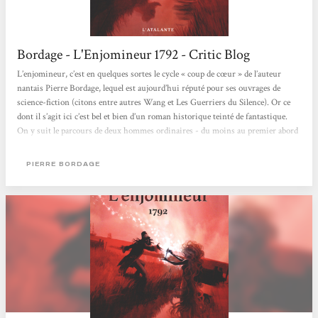
Bordage - L'Enjomineur 1792 - Critic Blog
L’enjomineur, c’est en quelques sortes le cycle « coup de cœur » de l’auteur
nantais Pierre Bordage, lequel est aujourd’hui réputé pour ses ouvrages de
science-fiction (citons entre autres Wang et Les Guerriers du Silence). Or ce
dont il s’agit ici c’est bel et bien d’un roman historique teinté de fantastique.
On y suit le parcours de deux hommes ordinaires - du moins au premier abord
– évoluant au cœur d’une période tout bonnement passionnante : la Révolution
française. Roman historique déjà car, à suivre le parcours de ces deux
PIERRE BORDAGE
personnages fictifs,...