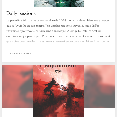
Daily passions
La première édition de ce roman date de 2004… et vous devez bien vous douter
que je l’avais lu en son temps. J’en gardais un bon souvenir, mais diffus,
insuffisant pour vous en faire une chronique. Alors je l’ai relu et c’est un
exercice que j’apprécie peu. Pourquoi ? Pour deux raisons. Cela montre souvent
que notre première lecture est excessivement subjective – on lit en fonction de
ce qui nous préoccupe à l’instant de la lecture – et cela confirme le fait que le
temps nous a changés, et l’on sait bien que cela peut-être difficile à admettre.
SYLVIE DENIS
Première surprise :...