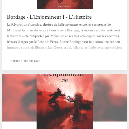
Bordage - L'Enjomineur 1 - L'Histoire
La Révolution française, théâtre de l'affrontement entre les sectateurs de
Mithra et les filles des eaux ? Pour Pierre Bordage, la réponse est affirmative et
la victoire a été remportée par Mélusine et ses fées aquatiques sur les hommes
féroces dirigés par le Père des Pères. Pierre Bordage s'est fait connaître par son
immense succès de librairie Les Guerriers du silence, trilogie de science-fiction
qui a pour thème la lutte contre l'obscurantisme et un pouvoir inique et
corrompu. L'oeuvre, considérée comme emblématique du renouveau de la...
PIERRE BORDAGE