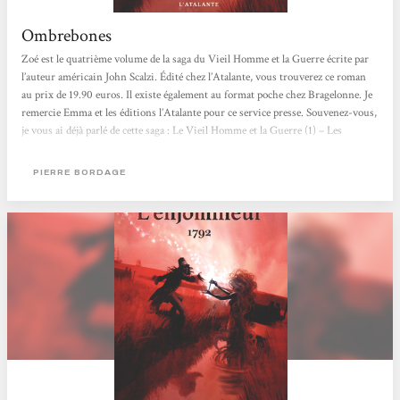
Ombrebones
Zoé est le quatrième volume de la saga du Vieil Homme et la Guerre écrite par
l’auteur américain John Scalzi. Édité chez l’Atalante, vous trouverez ce roman
au prix de 19.90 euros. Il existe également au format poche chez Bragelonne. Je
remercie Emma et les éditions l’Atalante pour ce service presse. Souvenez-vous,
je vous ai déjà parlé de cette saga : Le Vieil Homme et la Guerre (1) – Les
Brigades fantômes (2) – La dernière colonie (3). De quoi ça parle ? Zoé raconte
les évènements qui se déroulent dans La dernière colonie dont je...
PIERRE BORDAGE