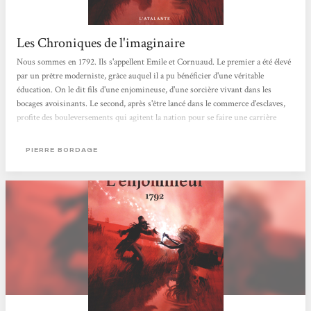
Les Chroniques de l'imaginaire
Nous sommes en 1792. Ils s'appellent Emile et Cornuaud. Le premier a été élevé
par un prêtre moderniste, grâce auquel il a pu bénéficier d'une véritable
éducation. On le dit fils d'une enjomineuse, d'une sorcière vivant dans les
bocages avoisinants. Le second, après s'être lancé dans le commerce d'esclaves,
profite des bouleversements qui agitent la nation pour se faire une carrière
dans la pègre. Tout les oppose, et pourtant, nous les devinons promis à un
destin commun... Dans les années qui suivirent la prise de la bastille, la crise
PIERRE BORDAGE
opposant les révolutionnaires...