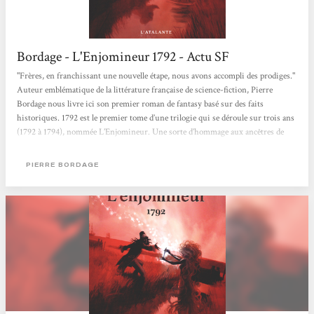
Bordage - L'Enjomineur 1792 - Actu SF
"Frères, en franchissant une nouvelle étape, nous avons accompli des prodiges."
Auteur emblématique de la littérature française de science-fiction, Pierre
Bordage nous livre ici son premier roman de fantasy basé sur des faits
historiques. 1792 est le premier tome d’une trilogie qui se déroule sur trois ans
(1792 à 1794), nommée L’Enjomineur. Une sorte d’hommage aux ancêtres de
l’auteur, paysans vendéens qui ont souffert de la guerre et de la Révolution.
L’auteur a choisi de commencer par cette année bien particulière qui a marqué
PIERRE BORDAGE
la France : 1792....