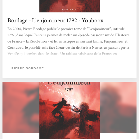
Bordage - L'enjomineur 1792 - Youboox
En 2004, Pierre Bordage publie le premier tome de "L’enjomineur", intitulé
1792, dans lequel l’auteur permet de mêler un épisode passionnant de l’Histoire
de France – la Révolution - et le fantastique en suivant Emile, l’enjomineur et
Cornuaud, le possédé, mis face à leur destin de Paris à Nantes en passant par la
Vendée qui sombre dans le chaos. Un tableau saisissant de la France en
Révolution L’enjomineur est un subtil mélange d’historique et de fantastique,
ce qui réjouira les habitués de science-fiction autant que les non-initiés....
PIERRE BORDAGE