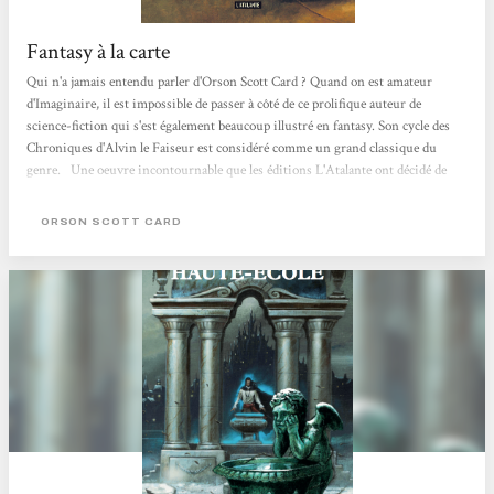
Fantasy à la carte
Qui n'a jamais entendu parler d'Orson Scott Card ? Quand on est amateur
d'Imaginaire, il est impossible de passer à côté de ce prolifique auteur de
science-fiction qui s'est également beaucoup illustré en fantasy. Son cycle des
Chroniques d'Alvin le Faiseur est considéré comme un grand classique du
genre. Une oeuvre incontournable que les éditions L'Atalante ont décidé de
réactualiser en la rééditant dans une nouvelle version. Ainsi, Le Septième Fils
vient juste de reparaître. Un premier tome qui nous plonge dans le quotidien
ORSON SCOTT CARD
d'une famille de colons cherchant à...