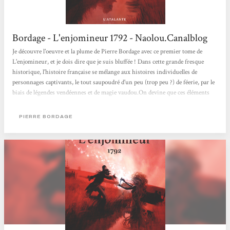
Bordage - L'enjomineur 1792 - Naolou.Canalblog
Je découvre l'oeuvre et la plume de Pierre Bordage avec ce premier tome de
L'enjomineur, et je dois dire que je suis bluffée ! Dans cette grande fresque
historique, l'histoire française se mélange aux histoires individuelles de
personnages captivants, le tout saupoudré d'un peu (trop peu ?) de féerie, par le
biais de légendes vendéennes et de magie vaudou.On devine que ces éléments
interviendront beaucoup plus franchement dans les tomes à venir, et c'est tant
mieux. Du côté de la grande Histoire, on assiste à la première phase de la
PIERRE BORDAGE
Terreur, avec notamment la scène marquante de la prise...