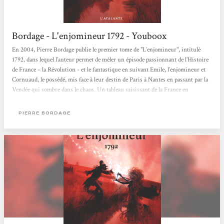
Bordage - L'enjomineur 1792 - Youboox
En 2004, Pierre Bordage publie le premier tome de "L’enjomineur", intitulé
1792, dans lequel l’auteur permet de mêler un épisode passionnant de l’Histoire
de France – la Révolution - et le fantastique en suivant Emile, l’enjomineur et
Cornuaud, le possédé, mis face à leur destin de Paris à Nantes en passant par la
Vendée qui sombre dans le chaos. Un tableau saisissant de la France en
Révolution L’enjomineur est un subtil mélange d’historique et de fantastique,
ce qui réjouira les habitués de science-fiction autant que les non-initiés....
PIERRE BORDAGE