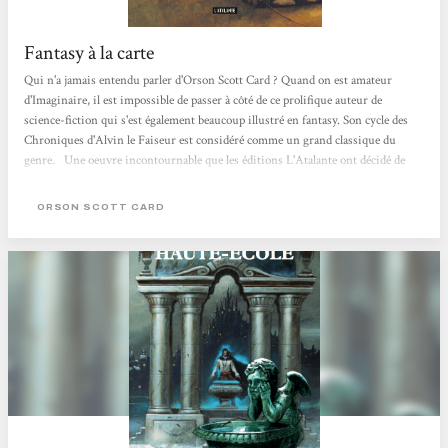
Fantasy à la carte
Qui n'a jamais entendu parler d'Orson Scott Card ? Quand on est amateur
d'Imaginaire, il est impossible de passer à côté de ce prolifique auteur de
science-fiction qui s'est également beaucoup illustré en fantasy. Son cycle des
Chroniques d'Alvin le Faiseur est considéré comme un grand classique du
genre. Une oeuvre incontournable que les éditions L'Atalante ont décidé de
réactualiser en la rééditant dans une nouvelle version. Ainsi, Le Septième Fils
vient juste de reparaître. Un premier tome qui nous plonge dans le quotidien
ORSON SCOTT CARD
d'une famille de colons cherchant à...