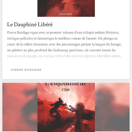
Le Dauphiné Libéré
Pierre Bordage signe avec ce premier volume d'une trilogie mêlant Histoire,
intrigue policière et fantastique le meilleur roman de l'année. On plonge au
coeur de la colère chouanne, avec des personnages parlant la langue du bocage,
on pénètre au plus profond des faubourgs parisiens, où couvent toutes les
rancoeurs du peuple, on navigue à bord des navires négriers véritables enfers
flottants, on se perd dans les forêts et les ruelles, on a peur, on se sent soulever
par le souffle de l'époque... Pierre Bordage, comme Alexandre Dumas ou Paul
PIERRE BORDAGE
Féval, connaît les secrets des voyages dans le temps et l'imaginaire...