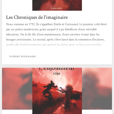
Les Chroniques de l'imaginaire
Nous sommes en 1792. Ils s'appellent Emile et Cornuaud. Le premier a été élevé
par un prêtre moderniste, grâce auquel il a pu bénéficier d'une véritable
éducation. On le dit fils d'une enjomineuse, d'une sorcière vivant dans les
bocages avoisinants. Le second, après s'être lancé dans le commerce d'esclaves,
profite des bouleversements qui agitent la nation pour se faire une carrière
dans la pègre. Tout les oppose, et pourtant, nous les devinons promis à un
destin commun... Dans les années qui suivirent la prise de la bastille, la crise
PIERRE BORDAGE
opposant les révolutionnaires...