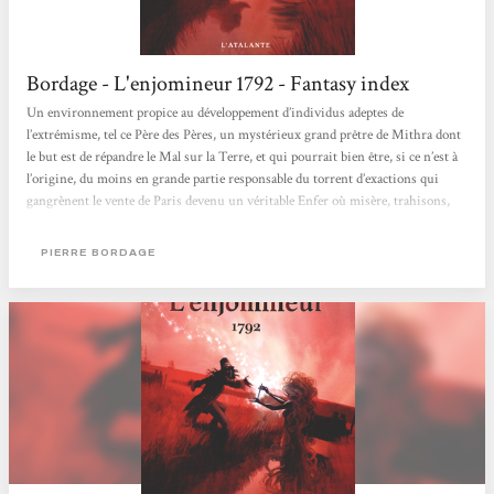
Bordage - L'enjomineur 1792 - Fantasy index
Un environnement propice au développement d’individus adeptes de
l’extrémisme, tel ce Père des Pères, un mystérieux grand prêtre de Mithra dont
le but est de répandre le Mal sur la Terre, et qui pourrait bien être, si ce n’est à
l’origine, du moins en grande partie responsable du torrent d’exactions qui
gangrènent le vente de Paris devenu un véritable Enfer où misère, trahisons,
complots et exécutions sommaires sont devenus monnaie courante. Tentant
d’échapper aux dénonciations arbitraires et à toutes sortes de périls
PIERRE BORDAGE
n’épargnant...