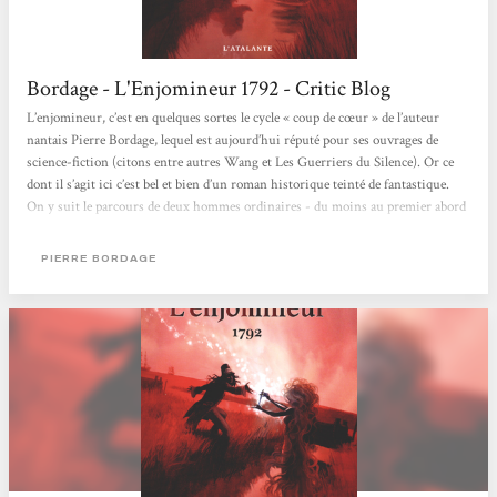
Bordage - L'Enjomineur 1792 - Critic Blog
L’enjomineur, c’est en quelques sortes le cycle « coup de cœur » de l’auteur
nantais Pierre Bordage, lequel est aujourd’hui réputé pour ses ouvrages de
science-fiction (citons entre autres Wang et Les Guerriers du Silence). Or ce
dont il s’agit ici c’est bel et bien d’un roman historique teinté de fantastique.
On y suit le parcours de deux hommes ordinaires - du moins au premier abord
– évoluant au cœur d’une période tout bonnement passionnante : la Révolution
française. Roman historique déjà car, à suivre le parcours de ces deux
PIERRE BORDAGE
personnages fictifs,...