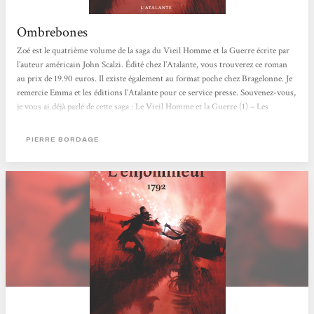
Ombrebones
Zoé est le quatrième volume de la saga du Vieil Homme et la Guerre écrite par
l’auteur américain John Scalzi. Édité chez l’Atalante, vous trouverez ce roman
au prix de 19.90 euros. Il existe également au format poche chez Bragelonne. Je
remercie Emma et les éditions l’Atalante pour ce service presse. Souvenez-vous,
je vous ai déjà parlé de cette saga : Le Vieil Homme et la Guerre (1) – Les
Brigades fantômes (2) – La dernière colonie (3). De quoi ça parle ? Zoé raconte
les évènements qui se déroulent dans La dernière colonie dont je...
PIERRE BORDAGE