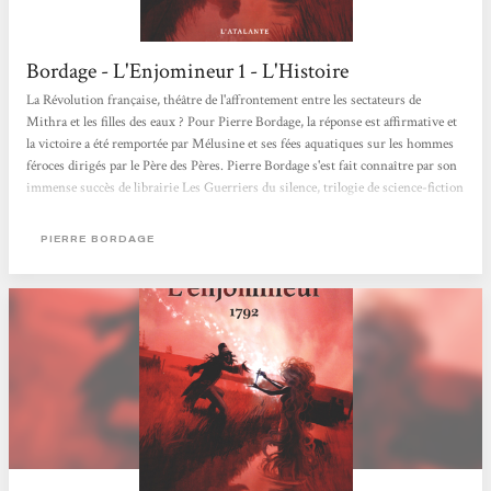
Bordage - L'Enjomineur 1 - L'Histoire
La Révolution française, théâtre de l'affrontement entre les sectateurs de
Mithra et les filles des eaux ? Pour Pierre Bordage, la réponse est affirmative et
la victoire a été remportée par Mélusine et ses fées aquatiques sur les hommes
féroces dirigés par le Père des Pères. Pierre Bordage s'est fait connaître par son
immense succès de librairie Les Guerriers du silence, trilogie de science-fiction
qui a pour thème la lutte contre l'obscurantisme et un pouvoir inique et
corrompu. L'oeuvre, considérée comme emblématique du renouveau de la...
PIERRE BORDAGE