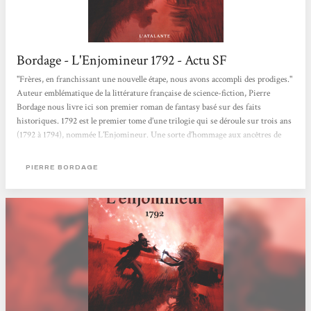
Bordage - L'Enjomineur 1792 - Actu SF
"Frères, en franchissant une nouvelle étape, nous avons accompli des prodiges."
Auteur emblématique de la littérature française de science-fiction, Pierre
Bordage nous livre ici son premier roman de fantasy basé sur des faits
historiques. 1792 est le premier tome d’une trilogie qui se déroule sur trois ans
(1792 à 1794), nommée L’Enjomineur. Une sorte d’hommage aux ancêtres de
l’auteur, paysans vendéens qui ont souffert de la guerre et de la Révolution.
L’auteur a choisi de commencer par cette année bien particulière qui a marqué
PIERRE BORDAGE
la France : 1792....