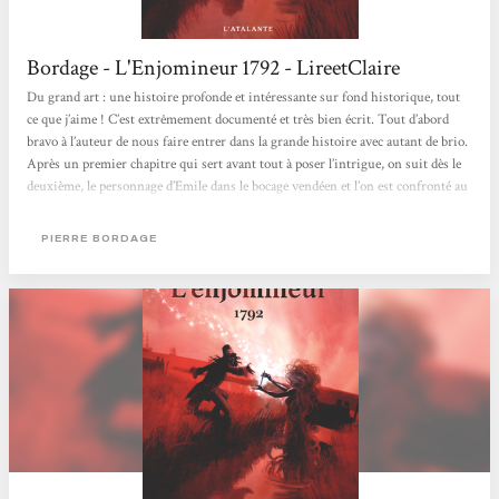
Bordage - L'Enjomineur 1792 - LireetClaire
Du grand art : une histoire profonde et intéressante sur fond historique, tout
ce que j’aime ! C’est extrêmement documenté et très bien écrit. Tout d’abord
bravo à l’auteur de nous faire entrer dans la grande histoire avec autant de brio.
Après un premier chapitre qui sert avant tout à poser l’intrigue, on suit dès le
deuxième, le personnage d’Emile dans le bocage vendéen et l’on est confronté au
patois. Là on peut dire que ça passe ou ça casse : les phrases sont abruptes et
sans traduction on pourrait se détourner du récit par paresse....
PIERRE BORDAGE