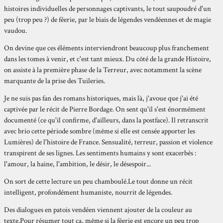
histoires individuelles de personnages captivants, le tout saupoudré d'un
peu (trop peu ?) de féerie, par le biais de légendes vendéennes et de magie
vaudou.
On devine que ces éléments interviendront beaucoup plus franchement
dans les tomes à venir, et c'est tant mieux. Du côté de la grande Histoire,
on assiste à la première phase de la Terreur, avec notamment la scène
marquante de la prise des Tuileries.
Je ne suis pas fan des romans historiques, mais là, j'avoue que j'ai été
captivée par le récit de Pierre Bordage. On sent qu'il s'est énormément
documenté (ce qu'il confirme, d'ailleurs, dans la postface). Il retranscrit
avec brio cette période sombre (même si elle est censée apporter les
Lumières) de l'histoire de France. Sensualité, terreur, passion et violence
transpirent de ses lignes. Les sentiments humains y sont exacerbés :
l'amour, la haine, l'ambition, le désir, le désespoir...
On sort de cette lecture un peu chamboulé.Le tout donne un récit
intelligent, profondément humaniste, nourrit de légendes.
Des dialogues en patois vendéen viennent ajouter de la couleur au
texte.Pour résumer tout ça, même si la féerie est encore un peu trop