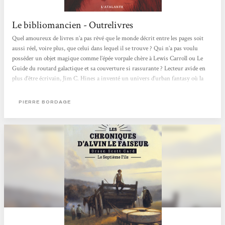
Le bibliomancien - Outrelivres
Quel amoureux de livres n’a pas rêvé que le monde décrit entre les pages soit
aussi réel, voire plus, que celui dans lequel il se trouve ? Qui n’a pas voulu
posséder un objet magique comme l’épée vorpale chère à Lewis Carroll ou Le
Guide du routard galactique et sa couverture si rassurante ? Lecteur avide en
plus d’être écrivain, Jim C. Hines a inventé un univers d’urban fantasy où la
magie est tirée au sens propre des livres. Dans Le bibliomancien, premier tome
de la série Magie Ex Libris, il nous présente Isaac Vainio, bibliothécaire dans...
PIERRE BORDAGE