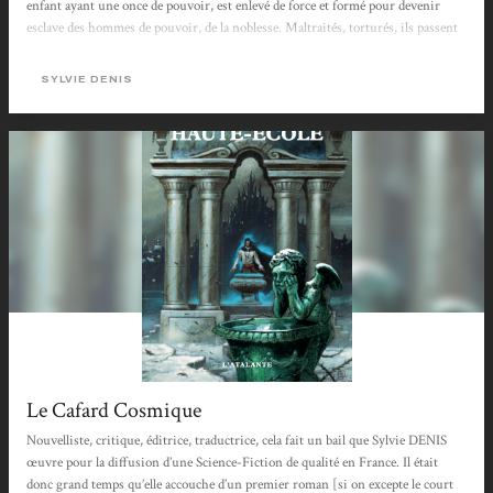
enfant ayant une once de pouvoir, est enlevé de force et formé pour devenir
esclave des hommes de pouvoir, de la noblesse. Maltraités, torturés, ils passent
leurs pires années à la Haute-École jusqu’à savoir baisser la tête et obéir aux
moindres ordres. Quelques gamins réussissent à échapper à ces rafles et...
SYLVIE DENIS
Le Cafard Cosmique
Nouvelliste, critique, éditrice, traductrice, cela fait un bail que Sylvie DENIS
œuvre pour la diffusion d’une Science-Fiction de qualité en France. Il était
donc grand temps qu’elle accouche d’un premier roman [si on excepte le court