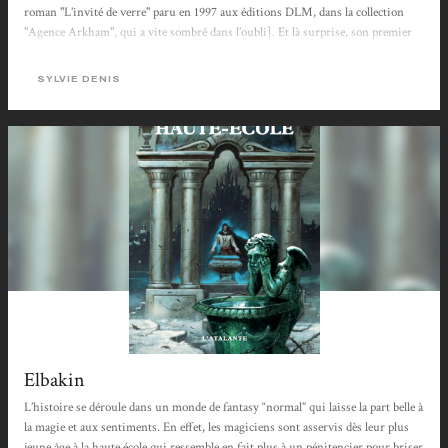
roman "L’invité de verre" paru en 1997 aux éditions DLM, dans la collection
"Agence Arkham", qui a vite sombré dans l’oubli]. Et là surprise, son premier
grand roman n’est pas un roman de pure Science-Fiction ! "Haute-Ecole" n’est
qu’un roman de Fantasy. Mais attention pas n’importe laquelle. Du balai Harry
SYLVIE DENIS
Potter ! "Journal d’Elisabeth de Siff....
Elbakin
L’histoire se déroule dans un monde de fantasy “normal” qui laisse la part belle à
la magie et aux sentiments. En effet, les magiciens sont asservis dès leur plus
jeune âge à la haute école qui ressemble en fait plus à un pénitencier pour briser