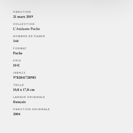
PARUTION
21 mars 2019
COLLECTION
L'Atalante Poche
NOMBRE DE PAGES
544
FORMAT
Poche
PRIX
10 €
ISBN13
9782841728985
TAILLE
10,8 x 17,8 cm
LANGUE ORIGINALE
français
PARUTION ORIGINALE
2004