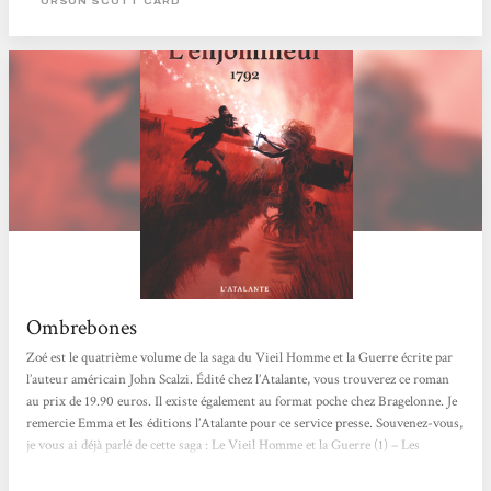
ORSON SCOTT CARD
lit agréablement,...
Ombrebones
Zoé est le quatrième volume de la saga du Vieil Homme et la Guerre écrite par
l’auteur américain John Scalzi. Édité chez l’Atalante, vous trouverez ce roman
au prix de 19.90 euros. Il existe également au format poche chez Bragelonne. Je
remercie Emma et les éditions l’Atalante pour ce service presse. Souvenez-vous,
je vous ai déjà parlé de cette saga : Le Vieil Homme et la Guerre (1) – Les
Brigades fantômes (2) – La dernière colonie (3). De quoi ça parle ? Zoé raconte
les évènements qui se déroulent dans La dernière colonie dont je...