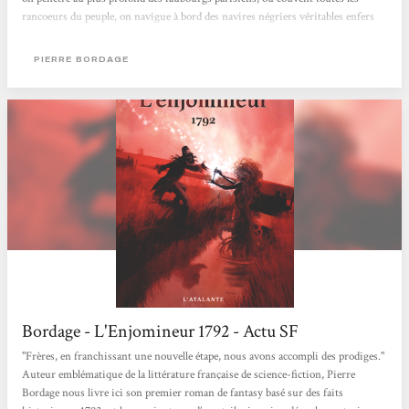
rancoeurs du peuple, on navigue à bord des navires négriers véritables enfers
flottants, on se perd dans les forêts et les ruelles, on a peur, on se sent soulever
par le souffle de l'époque... Pierre Bordage, comme Alexandre Dumas ou Paul
PIERRE BORDAGE
Féval, connaît les secrets des voyages dans le temps et l'imaginaire...
Bordage - L'Enjomineur 1792 - Actu SF
"Frères, en franchissant une nouvelle étape, nous avons accompli des prodiges."
Auteur emblématique de la littérature française de science-fiction, Pierre
Bordage nous livre ici son premier roman de fantasy basé sur des faits