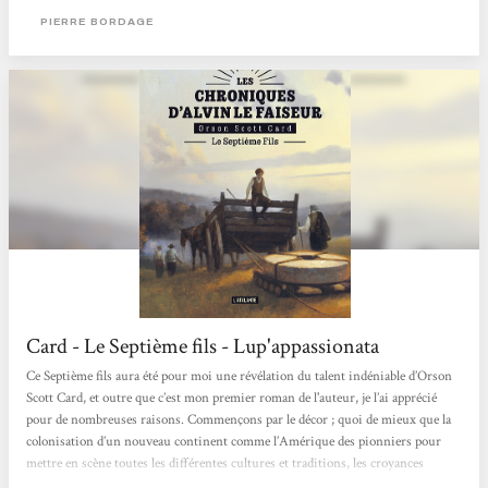
sans traduction on pourrait se détourner du récit par paresse....
PIERRE BORDAGE
Card - Le Septième fils - Lup'appassionata
Ce Septième fils aura été pour moi une révélation du talent indéniable d’Orson
Scott Card, et outre que c’est mon premier roman de l'auteur, je l’ai apprécié
pour de nombreuses raisons. Commençons par le décor ; quoi de mieux que la
colonisation d’un nouveau continent comme l’Amérique des pionniers pour
mettre en scène toutes les différentes cultures et traditions, les croyances
religieuses et les superstitions héritées des différents peuples (Indiens,