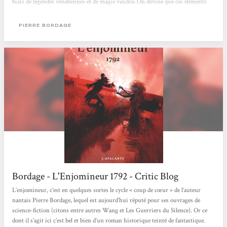
biais de légendes vendéennes et de magie vaudou.On devine que ces éléments
interviendront beaucoup plus franchement dans les tomes à venir, et c'est tant
mieux. Du côté de la grande Histoire, on assiste à la première phase de la
PIERRE BORDAGE
Terreur, avec notamment la scène marquante de la prise...
Bordage - L'Enjomineur 1792 - Critic Blog
L’enjomineur, c’est en quelques sortes le cycle « coup de cœur » de l’auteur
nantais Pierre Bordage, lequel est aujourd’hui réputé pour ses ouvrages de
science-fiction (citons entre autres Wang et Les Guerriers du Silence). Or ce
dont il s’agit ici c’est bel et bien d’un roman historique teinté de fantastique.