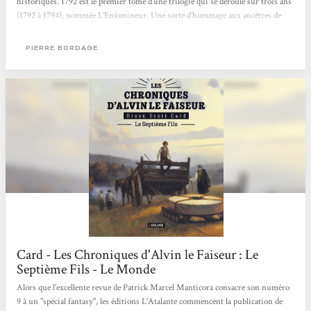
historiques. 1792 est le premier tome d’une trilogie qui se déroule sur trois ans
(1792 à 1794), nommée L’Enjomineur. Une sorte d’hommage aux ancêtres de
l’auteur, paysans vendéens qui ont souffert de la guerre et de la Révolution.
L’auteur a choisi de commencer par cette année bien particulière qui a marqué
PIERRE BORDAGE
la France : 1792....
Card - Les Chroniques d'Alvin le Faiseur : Le
Septième Fils - Le Monde
Alors que l'excellente revue de Patrick Marcel Manticora consacre son numéro
9 à un "spécial fantasy", les éditions L'Atalante commencent la publication de