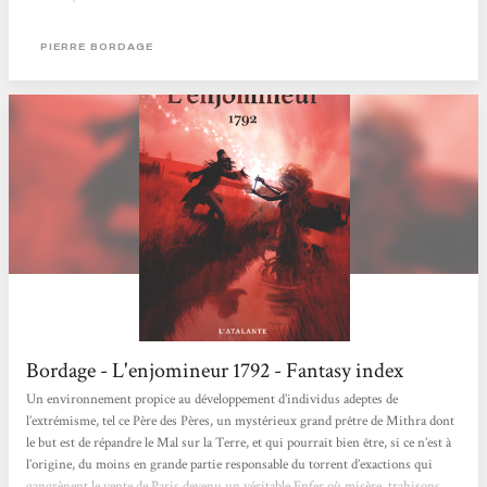
Révolution L’enjomineur est un subtil mélange d’historique et de fantastique,
ce qui réjouira les habitués de science-fiction autant que les non-initiés....
PIERRE BORDAGE
Bordage - L'enjomineur 1792 - Fantasy index
Un environnement propice au développement d’individus adeptes de
l’extrémisme, tel ce Père des Pères, un mystérieux grand prêtre de Mithra dont
le but est de répandre le Mal sur la Terre, et qui pourrait bien être, si ce n’est à
l’origine, du moins en grande partie responsable du torrent d’exactions qui
gangrènent le vente de Paris devenu un véritable Enfer où misère, trahisons,