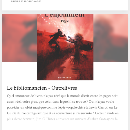
PIERRE BORDAGE
Le bibliomancien - Outrelivres
Quel amoureux de livres n’a pas rêvé que le monde décrit entre les pages soit
aussi réel, voire plus, que celui dans lequel il se trouve ? Qui n’a pas voulu
posséder un objet magique comme l’épée vorpale chère à Lewis Carroll ou Le
Guide du routard galactique et sa couverture si rassurante ? Lecteur avide en
plus d’être écrivain, Jim C. Hines a inventé un univers d’urban fantasy où la
magie est tirée au sens propre des livres. Dans Le bibliomancien, premier tome