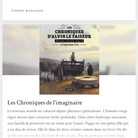
dans la pègre. Tout les oppose, et pourtant, nous les devinons promis à un
destin commun... Dans les années qui suivirent la prise de la bastille, la crise
PIERRE BORDAGE
opposant les révolutionnaires...
Les Chroniques de l'imaginaire
Le nouveau monde est colonisé depuis plusieurs générations. L'homme rouge
règne encore dans certaines forêts profondes. Dans cette Amérique naissante,
une famille de pionniers est en route pour l'ouest. Peggy est une petite fille qui
a un don de vision. Elle lit dans les êtres vivants comme dans un livre. On dit
qu'elle est une torche. Du haut de ses six ans, Peg ne parle pas souvent mais,