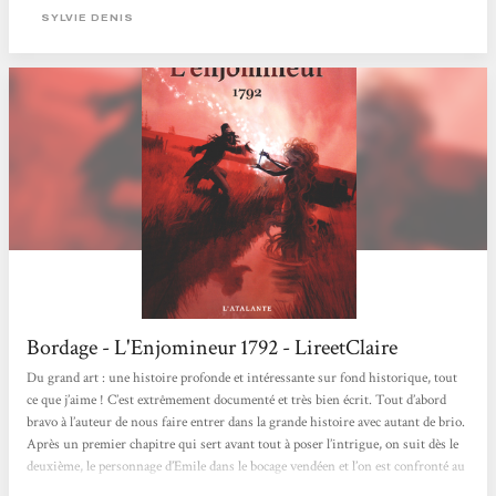
temps nous a changés, et l’on sait bien que cela peut-être difficile à admettre.
SYLVIE DENIS
Première surprise :...
Bordage - L'Enjomineur 1792 - LireetClaire
Du grand art : une histoire profonde et intéressante sur fond historique, tout
ce que j’aime ! C’est extrêmement documenté et très bien écrit. Tout d’abord
bravo à l’auteur de nous faire entrer dans la grande histoire avec autant de brio.
Après un premier chapitre qui sert avant tout à poser l’intrigue, on suit dès le
deuxième, le personnage d’Emile dans le bocage vendéen et l’on est confronté au
patois. Là on peut dire que ça passe ou ça casse : les phrases sont abruptes et