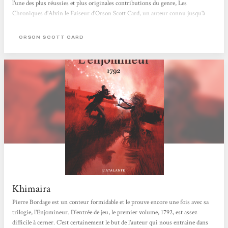
l'une des plus réussies et plus originales contributions du genre, Les
Chroniques d'Alvin le Faiseur d'Orson Scott Card, un auteur connu jusqu'à
présent chez nous pour ses romans de science-fiction (Une Planète Nommée
Trahison, La Stratégie Ender). Le premier volume du cyle, Le Septième Fils,
ORSON SCOTT CARD
transporte le lecteur dans les années 1800 et les forêts du Nouveau Monde, dans
l'Amérique du Nord des premiers pionniers. Mais il ne s'agit pourtant...
Khimaira
Pierre Bordage est un conteur formidable et le prouve encore une fois avec sa
trilogie, l'Enjomineur. D'entrée de jeu, le premier volume, 1792, est assez
difficile à cerner. C'est certainement le but de l'auteur qui nous entraîne dans