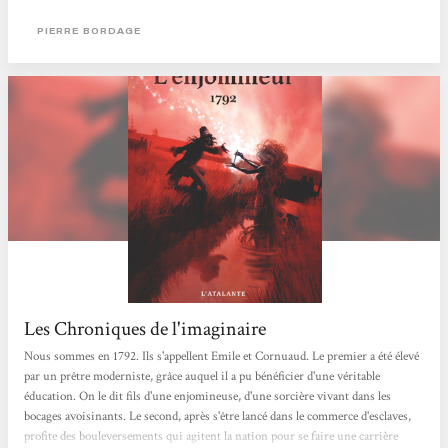
qui a pour thème la lutte contre l'obscurantisme et un pouvoir inique et
corrompu. L'oeuvre, considérée comme emblématique du renouveau de la...
PIERRE BORDAGE
Les Chroniques de l'imaginaire
Nous sommes en 1792. Ils s'appellent Emile et Cornuaud. Le premier a été élevé
par un prêtre moderniste, grâce auquel il a pu bénéficier d'une véritable
éducation. On le dit fils d'une enjomineuse, d'une sorcière vivant dans les
bocages avoisinants. Le second, après s'être lancé dans le commerce d'esclaves,
profite des bouleversements qui agitent la nation pour se faire une carrière