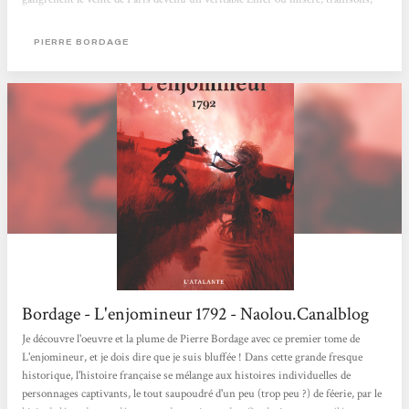
complots et exécutions sommaires sont devenus monnaie courante. Tentant
d’échapper aux dénonciations arbitraires et à toutes sortes de périls
PIERRE BORDAGE
n’épargnant...
Bordage - L'enjomineur 1792 - Naolou.Canalblog
Je découvre l'oeuvre et la plume de Pierre Bordage avec ce premier tome de
L'enjomineur, et je dois dire que je suis bluffée ! Dans cette grande fresque
historique, l'histoire française se mélange aux histoires individuelles de
personnages captivants, le tout saupoudré d'un peu (trop peu ?) de féerie, par le