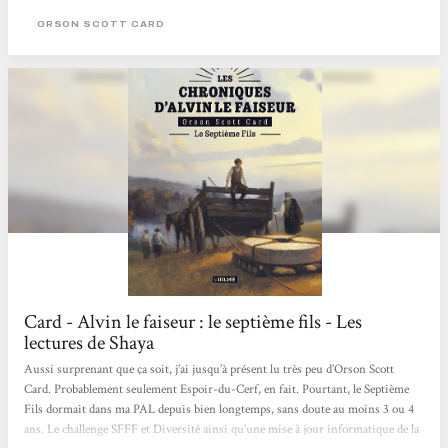
européens…), permettant de créer dès les premières pages cette atmosphère...
ORSON SCOTT CARD
Card - Alvin le faiseur : le septième fils - Les
lectures de Shaya
Aussi surprenant que ça soit, j’ai jusqu’à présent lu très peu d’Orson Scott
Card. Probablement seulement Espoir-du-Cerf, en fait. Pourtant, le Septième
Fils dormait dans ma PAL depuis bien longtemps, sans doute au moins 3 ou 4
ans. Le challenge SFFF et Diversité ainsi qu’une mise à jour informatique de la