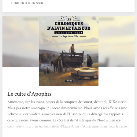
de la série Magie Ex Libris, il nous présente Isaac Vainio, bibliothécaire dans...
PIERRE BORDAGE
Le culte d'Apophis
Amérique, sur les avant-postes de la conquête de l’ouest, début du XIXe siècle.
Mais pas notre amérique, ni notre dix-neuvième. Nous avons ici affaire à une
uchronie, c’est-à-dire à une version de l’Histoire qui a divergé par rapport à
celle que nous avons connue. La côte Est de l’Amérique du Nord a bien été
colonisée, il y a bien eu formation d’États-Unis d’Amérique, mais tout le reste
est différent. Les USA ne comprennent que sept États, et partagent le continent,