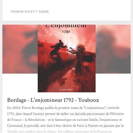
lorsqu'elle annonce quelque chose, c'est toujours une vérité. Alors, quand elle
avertit qu'une famille se trouve en difficulté au milieu de l'Hatrack, le village se
ORSON SCOTT CARD
porte au secours du chariot pris dans les flots déchaînés. De...
Bordage - L'enjomineur 1792 - Youboox
En 2004, Pierre Bordage publie le premier tome de "L’enjomineur", intitulé
1792, dans lequel l’auteur permet de mêler un épisode passionnant de l’Histoire
de France – la Révolution - et le fantastique en suivant Emile, l’enjomineur et
Cornuaud, le possédé, mis face à leur destin de Paris à Nantes en passant par la
Vendée qui sombre dans le chaos. Un tableau saisissant de la France en