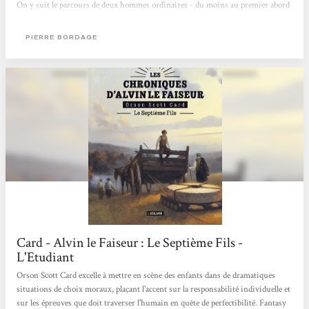
On y suit le parcours de deux hommes ordinaires - du moins au premier abord
– évoluant au cœur d’une période tout bonnement passionnante : la Révolution
française. Roman historique déjà car, à suivre le parcours de ces deux
PIERRE BORDAGE
personnages fictifs,...
Card - Alvin le Faiseur : Le Septième Fils -
L'Etudiant
Orson Scott Card excelle à mettre en scène des enfants dans de dramatiques
situations de choix moraux, plaçant l'accent sur la responsabilité individuelle et
sur les épreuves que doit traverser l'humain en quête de perfectibilité. Fantasy