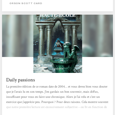
outre avec les français et les espagnols, avec la...
ORSON SCOTT CARD
Daily passions
La première édition de ce roman date de 2004… et vous devez bien vous douter
que je l’avais lu en son temps. J’en gardais un bon souvenir, mais diffus,
insuffisant pour vous en faire une chronique. Alors je l’ai relu et c’est un
exercice que j’apprécie peu. Pourquoi ? Pour deux raisons. Cela montre souvent
que notre première lecture est excessivement subjective – on lit en fonction de
ce qui nous préoccupe à l’instant de la lecture – et cela confirme le fait que le