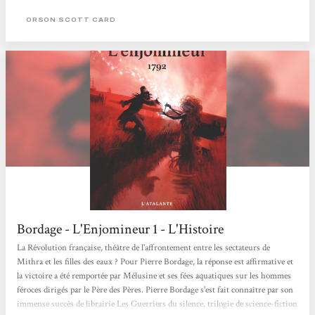
PAL a du m’en rappeler l’existence, et c’est tant mieux. Le Septième Fils est le
premier tome d’une saga de fantasy, où le personnage principal sera Alvin le
ORSON SCOTT CARD
Faiseur, septième fils d’un septième fils. Elle compte à ce jour 5 volumes.
L’histoire se...
Bordage - L'Enjomineur 1 - L'Histoire
La Révolution française, théâtre de l'affrontement entre les sectateurs de
Mithra et les filles des eaux ? Pour Pierre Bordage, la réponse est affirmative et
la victoire a été remportée par Mélusine et ses fées aquatiques sur les hommes
féroces dirigés par le Père des Pères. Pierre Bordage s'est fait connaître par son
immense succès de librairie Les Guerriers du silence, trilogie de science-fiction