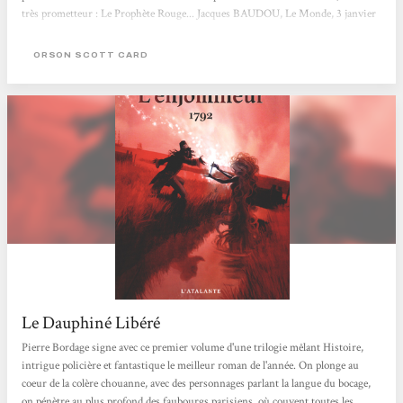
très prometteur : Le Prophète Rouge... Jacques BAUDOU, Le Monde, 3 janvier
1992
ORSON SCOTT CARD
Le Dauphiné Libéré
Pierre Bordage signe avec ce premier volume d'une trilogie mêlant Histoire,
intrigue policière et fantastique le meilleur roman de l'année. On plonge au
coeur de la colère chouanne, avec des personnages parlant la langue du bocage,
on pénètre au plus profond des faubourgs parisiens, où couvent toutes les