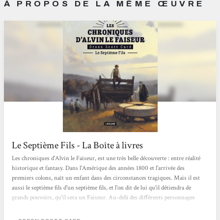
À PROPOS DE LA MÊME ŒUVRE
Le Septième Fils - La Boîte à livres
Les chroniques d'Alvin le Faiseur, est une très belle découverte : entre réalité
historique et fantasy. Dans l'Amérique des années 1800 et l'arrivée des
premiers colons, naît un enfant dans des circonstances tragiques. Mais il est
aussi le septième fils d'un septième fils, et l'on dit de lui qu'il détiendra de
grands pouvoirs, qu'il sera un Faiseur. Au-delà des différents personnages
rencontrés et de leurs péripéties, les thèmes de la religion, des croyances
païennes, de la magie, et des peurs de la colonisation sont abordés. Le roman se